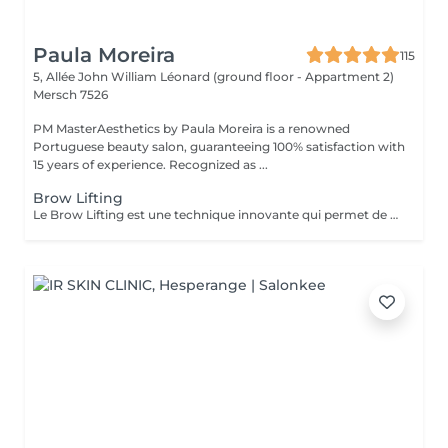
Paula Moreira
115
5, Allée John William Léonard (ground floor - Appartment 2)
Mersch 7526
PM MasterAesthetics by Paula Moreira is a renowned
Portuguese beauty salon, guaranteeing 100% satisfaction with
15 years of experience. Recognized as ...
Brow Lifting
Le Brow Lifting est une technique innovante qui permet de discipliner, redefinir et sublimer vos sourcils. - Les poils sont redresses et fixes dans la direction souhaitee. - Les sourcils paraissent plus fournis, plus denses et parfaitement dessines. - le resultat est naturel et elegant, avec un effet - lifting - immediat .