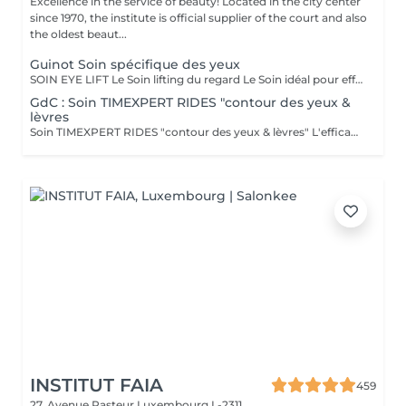
Excellence in the service of beauty! Located in the city center
since 1970, the institute is official supplier of the court and also
the oldest beaut...
Guinot Soin spécifique des yeux
SOIN EYE LIFT Le Soin lifting du regard Le Soin idéal pour effacer les signes de l'âge (rides, relâchement des paupières) et les marques de fatigue (poches, cernes). RÉSULTATS BEAUTÉ LE REGARD EST DÉFATIGUÉ, VISIBLEMENT PLUS JEUNE. Action sur les signes de l'âge - Les rides et ridules sont lissées. - Les paupières sont rehaussées. Le regard est agrandi et rajeuni. Action sur les signes de fatigue - Les poches et les cernes sont visiblement atténués. Le regard est reposé et lumineux. SECRETS DU SOIN MODELAGE YEUX Sérum de Modelage Yeux et techniques manuelles ciblées pour favoriser le drainage en relançant la microcirculation afin d'atténuer les poches et les cernes. STIMULATION MUSCULAIRE YEUX La stimulation musculaire fait travailler les muscles du contour des yeux, grâce au micro-courant de stimulation. Cette phase, associée au Sérum Gel Yeux retend les traits en redonnant du volume aux muscles et draine les poches et les cernes en relançant la microcirculation. Effet "lifting" immédiat : les rides de la patte d'oie et la ride du lion sont lissées et les paupières sont rehaussées. MASQUE YEUX Le Masque exclusif GUINOT en non tissé permet de lisser la ride de la patte d'oie et la ride du lion, et de réduire visiblement les poches et les cernes.
GdC : Soin TIMEXPERT RIDES "contour des yeux &
lèvres
Soin TIMEXPERT RIDES "contour des yeux & lèvres" L'efficacite des composants actifs de TimexpertRides ( BTX-Tripeptine, Tissulage Tech, Energy Pythoactives ). La combinaison de bio-engineering pour eliminer les rides avec des ingredients specifiques, qui agissent contre les differentes sortes de problemes comme les cercles noirs, les cernes et le relachement. La peau autour des yeux retrouve de la clarte, de l'energie et de la fermete. Résultats immédiats. - Tout type de peau normale à sèche - Toute saison - Recommandé à partir 30 ans Sous forme d'une cure de trois sessions, une par semaine ou comme traitement flash. Massage spécifique : Cupping-yoga facial-pierre Gua-Sha
INSTITUT FAIA
459
27, Avenue Pasteur
Luxembourg L-2311