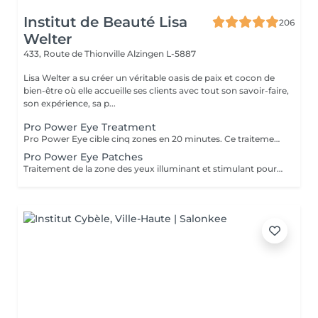
Institut de Beauté Lisa
206
Welter
433, Route de Thionville
Alzingen L-5887
Lisa Welter a su créer un véritable oasis de paix et cocon de
bien-être où elle accueille ses clients avec tout son savoir-faire,
son expérience, sa p...
Pro Power Eye Treatment
Pro Power Eye cible cinq zones en 20 minutes. Ce traitement de la peau offre un soin complet de la zone complexe des yeux et cible les muscles faciaux, les réseaux de macro et micro circulation, et la texture de la peau à l'aide de patchs aux acides de fruits et l'utilisation de micro courant.
Pro Power Eye Patches
Traitement de la zone des yeux illuminant et stimulant pour les réseaux de macro et micro circulation et la texture de la peau à l'aide de patches aux acides de fruits.