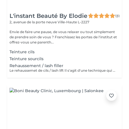
L'instant Beauté By Elodie
131
2, avenue de la porte neuve
Ville-Haute L-2227
Envie de faire une pause, de vous relaxer ou tout simplement
de prendre soin de vous ? Franchissez les portes de l'institut et
offrez-vous une parenth...
Teinture cils
Teinture sourcils
Rehaussement / lash filler
Le rehaussemet de cils / lash lift Il s'agit d'une technique qui consiste à recourber, rehausser les cils naturels pour une periode de 4 à 6 semaines.le simple rehaussement ne comprend pas la teinture et le soin à la kératine contrairement au soin lash botox Technique qui permet de rehausser, améliorer, soigner et épaissir les cils. Le soin lash botox / keratine appliquer est un soin complet pour vos cils. Précautions a prendre : Venir sans lentilles de contact Eviter l'exposition au soleil et mouiller les cils 24 heures après