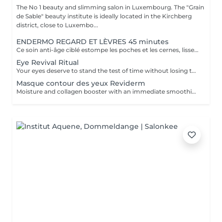
The No 1 beauty and slimming salon in Luxembourg. The "Grain
de Sable" beauty institute is ideally located in the Kirchberg
district, close to Luxembo...
ENDERMO REGARD ET LÈVRES 45 minutes
Ce soin anti-âge ciblé estompe les poches et les cernes, lisse les rides du contour des yeux et de la bouche, repulpe les lèvres et rehausse les paupières pour ouvrir et défatiguer le regard.
Eye Revival Ritual
Your eyes deserve to stand the test of time without losing their radiance, that's the mission of CellCollagen Eye Contour. The subtle combination of its collagen matrix enriched with hibiscus oligopeptides and the cellular serum it is infused with will magnify your eye area. This luxurious, high-performance treatment with a high concentration of stabilised cell extracts (15%) not only moisturises and revitalises the delicate skin in this area, but also plumps up wrinkles and visibly reduces dark circles and puffiness. Your eyes are rested* and incredibly luminous.
Masque contour des yeux Reviderm
Moisture and collagen booster with an immediate smoothing effect.