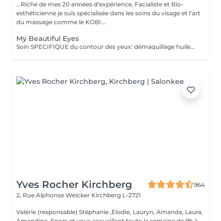
...Riche de mes 20 années d'expérience, Facialiste et Bio-
esthéticienne je suis spécialisée dans les soins du visage et l'art
du massage comme le KOBI...
My Beautiful Eyes
Soin SPECIFIQUE du contour des yeux: démaquillage huileux, gommage doux, massage drainant et liftant, application d'un masque hydratant et d'une crème contour défroissante et défatigante.
Yves Rocher Kirchberg
964
2, Rue Alphonse Weicker
Kirchberg L-2721
Valérie (responsable) Stéphanie ,Elodie, Lauryn, Amanda, Laura,
Amandine, Enora et vous accueillent toute la semaine de 9h à