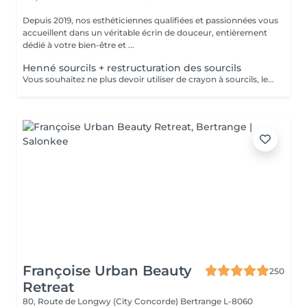
Depuis 2019, nos esthéticiennes qualifiées et passionnées vous
accueillent dans un véritable écrin de douceur, entièrement
dédié à votre bien-être et ...
Henné sourcils + restructuration des sourcils
Vous souhaitez ne plus devoir utiliser de crayon à sourcils, le henné est ce qu'il vous faut. Il s'agit d'une teinture végétale qui va colorer la peau pendant 2 semaines et teinter les sourcils pendant au moins 6 semaines. Vous obtiendrez ainsi des sourcils parfaitement redessinés de façon plus durable. Le henné peut également être la solution pour raviver un microblading entre deux retouches, ceci vous permettra de tenir un peu plus longtemps avant de refaire le microblading. Restructuration complète des sourcils compris dans la prestation.
Françoise Urban Beauty
250
Retreat
80, Route de Longwy (City Concorde)
Bertrange L-8060