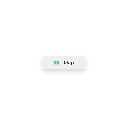
Map
Company
Support
Team
&
Careers