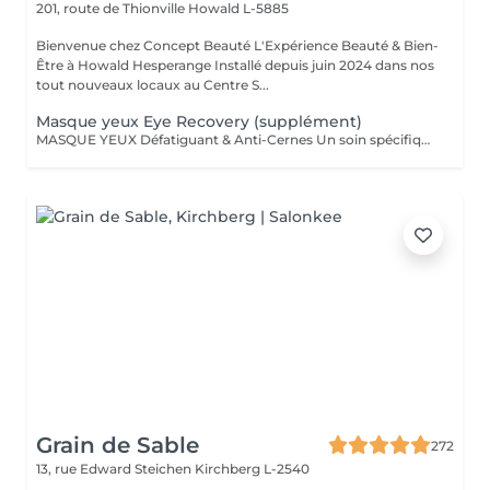
201, route de Thionville
Howald L-5885
Bienvenue chez Concept Beauté L'Expérience Beauté & Bien-
Être à Howald Hesperange Installé depuis juin 2024 dans nos
tout nouveaux locaux au Centre S...
Masque yeux Eye Recovery (supplément)
MASQUE YEUX Défatiguant & Anti-Cernes Un soin spécifique pour la zone fragile du contour des yeux, qui décongestionne, lisse et illumine le regard. Grâce à l'action d'actifs drainants et revitalisants, ce soin atténue les cernes, les poches et les rides pour un regard reposé et éclatant. A inclure dans n'importe quel Soin SOINS DU VISAGE COMFORT ZONE Nos soins du visage utilisent les produits de la marque Comfort Zone, une référence en cosmétique professionnelle alliant science, nature et innovation. Formulés avec des ingrédients d'origine naturelle, sans silicones, parabènes ni huiles minérales, ces soins sont conçus pour respecter l'équilibre de la peau tout en offrant des résultats visibles et durables. Chaque soin est un véritable rituel de bien-être et d'efficacité, adapté aux besoins spécifiques de votre peau.
Grain de Sable
272
13, rue Edward Steichen
Kirchberg L-2540