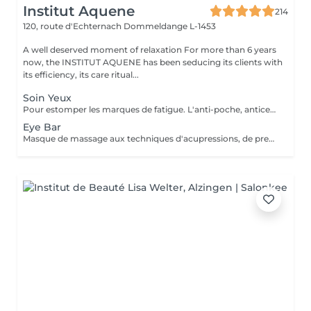
Institut Aquene
214
120, route d'Echternach
Dommeldange L-1453
A well deserved moment of relaxation For more than 6 years
now, the INSTITUT AQUENE has been seducing its clients with
its efficiency, its care ritual...
Soin Yeux
Pour estomper les marques de fatigue. L'anti-poche, anticernes, anti-rides pour un effet lissant et comblant. Peut être fait seul ou combiné à un soin visage.
Eye Bar
Masque de massage aux techniques d'acupressions, de pressothérapies, massage vibratoire. Peut être fait seul ou combiné dans un soin.