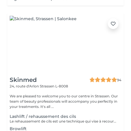
Skinmed
94
24, route d'Arlon
Strassen L-8008
We are pleased to welcome you to our centre in Strassen. Our
team of beauty professionals will accompany you perfectly in
your treatments. It's all ...
Lashlift / rehaussement des cils
Le rehaussement de cils est une technique qui vise à recourber et à allonger les cils afin d'apporter un effet mascara au regard. Le regard est plus ouvert et plus lumineux.
Browlift