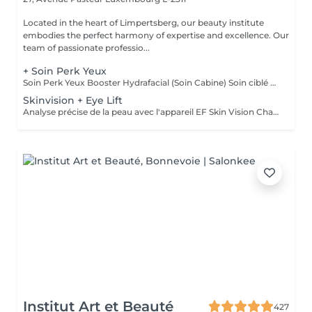
Located in the heart of Limpertsberg, our beauty institute
embodies the perfect harmony of expertise and excellence. Our
team of passionate professio...
+ Soin Perk Yeux
Soin Perk Yeux Booster Hydrafacial (Soin Cabine) Soin ciblé du contour des yeux réalisé en cabine, en complément d'un soin Hydrafacial. Le Perk Yeux exfolie délicatement et infuse un sérum concentré pour hydrater, lisser les ridules et illuminer le regard. Résultat immédiat: un contour de l'il plus frais, défatigué et lumineux. Fonctionnement : Le soin nécessite l'achat d'un booster personnel au prix de 50€. Ce booster, conservé en cabine, permet de réaliser 3 séances en complément d'un Hydrafacial.
Skinvision + Eye Lift
Analyse précise de la peau avec l'appareil EF Skin Vision Chaque peau étant unique, nous analysons ensemble les besoins actuels de votre peau. L'appareil diagnostic effectue une analyse complète. Il détermine l'identité de votre peau en quelques minutes, en se basant sur 9 paramètres spécifiques: hydratation, excès de sébum, élasticité, desquamation, pores, taches pigmentaires, rides pattes d'oie, rides du front, couperose. Soin des yeux liftant pour un regard éclatant. Un soin intensif du contour des yeux; massage très efficace des points de pression, massage anti-age liftant, Expert Eye patch et soin intensif du contour des yeux avec la technologie Oxy Booster. Grâce à ce soin les poches et les cernes sont atténuées, les rides sont lissées, le regard est plus éclatant et la fatigue est éliminée.
Institut Art et Beauté
427