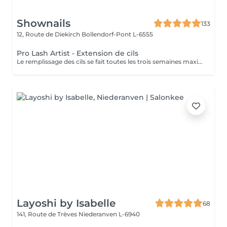
Shownails
133
12, Route de Diekirch
Bollendorf-Pont L-6555
Pro Lash Artist - Extension de cils
Le remplissage des cils se fait toutes les trois semaines maximum quatre semaines . Tout que dépasse se délai il faut faire la dépose et pose complète Question de sécurité et santé.
Layoshi by Isabelle
68
141, Route de Trèves
Niederanven L-6940