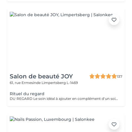
Salon de beauté JOY
137
61, rue Ermesinde
Limpertsberg L-1469
Rituel du regard
DU REGARD Le soin idéal à ajouter en complément d'un soin du visage. Le rituel du regard, qu'il soit pratiqué seul ou en complément d'un soin, offre un effet revitalisant et drainant grâce à des techniques de massage manuelles et au gua sha spécialement adapté à la zone du contour des yeux.