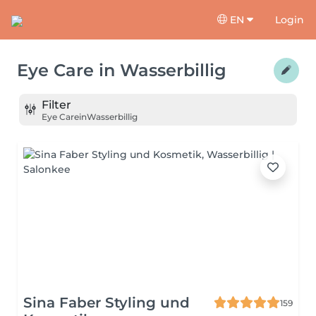
EN
Login
Eye Care
in
Wasserbillig
Filter
Eye Care
in
Wasserbillig
Sina Faber Styling und
159