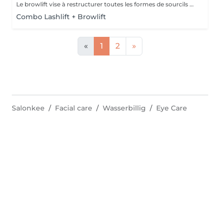
Le browlift vise à restructurer toutes les formes de sourcils et à mettre en valeur leur caractère naturel, ce qui a pour effet d'intensifier le regard.
Combo Lashlift + Browlift
«
1
2
»
Salonkee
Facial care
Wasserbillig
Eye Care