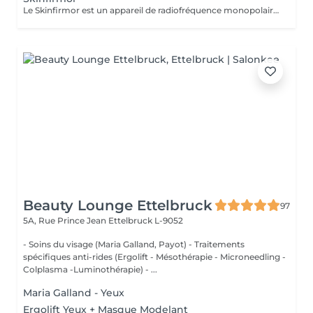
Le Skinfirmor est un appareil de radiofréquence monopolaire qui travail sur des rides locaux comme les yeux, la bouche et le frong
Beauty Lounge Ettelbruck
97
5A, Rue Prince Jean
Ettelbruck L-9052
- Soins du visage (Maria Galland, Payot) - Traitements
spécifiques anti-rides (Ergolift - Mésothérapie - Microneedling -
Colplasma -Luminothérapie) - ...
Maria Galland - Yeux
Ergolift Yeux + Masque Modelant