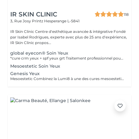
IR SKIN CLINIC
118
3, Rue Josy Printz
Hesperange L-5841
IR Skin Clinic Centre d'esthétique avancée & intégrative Fondé
par Isabel Rodrigues, experte avec plus de 25 ans d'expérience,
IR Skin Clinic propos...
global eyecon® Soin Yeux
*cure crm yeux + spf yeux grt Traitement professionnel pour corriger les multiples imperfections du contour oculaire. Traitement GLOBAL pour combattre les multiples imperfections de la zone péri oculaire. Protocole combiné de différentes catégories de produit : peeling + solution transépidermique. Efficacité thérapeutique maximale et protocole très faiblement invasif. Produits spécifiquement développés pour cette zone avec une excellente tolérance dermique et oculaire, testés sous contrôle dermatologique et ophtalmologique. Pour atténuer les rides et lignes d'expression, poches et cernes, et à l'affaissement de la paupière supérieure. Durée: 30 min, en cure de 6 soins à raison d'un soin par semaine.
Mesoestetic Soin Yeux
Genesis Yeux
Mesoestetic Combinez la Lumi8 à une des cures mesoestetic,mesopeel , mesoéclat... afin d'obtenir un résultat spectaculaire et durable. Recommandé pour l'anti-aging , les peaux acnéique , affaissées , les rides . les cicatrices et les autres imperfections de la peau. Bienvenue dans une nouvelle ère dans les soins du visage et du corps . Résultat spectaculaires , efficaces , durables et scientifiquement avérés, visible dès la première séance. Traitement indolore et non invasif