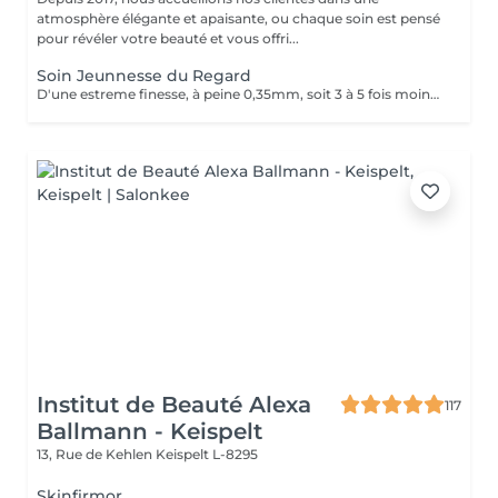
atmosphère élégante et apaisante, ou chaque soin est pensé
pour révéler votre beauté et vous offri...
Soin Jeunnesse du Regard
D'une estreme finesse, à peine 0,35mm, soit 3 à 5 fois moins quelle celle du visage et pauvre en élastine, en collagène et en cellules graisseuses, le contour des yeux est la zone la plus fragile et la plus vulhérable du visage. Constamment mobilisé avec près de 10000 clignement quitidients, il reflète les premieres signes du vieillissement avec son relachement cutané et l'apparition des rides. Un soin specifique contour les yeux c'est un soin qui hydrate le contour de l'oeil avec un effet anti-âge, anti-poches.
Institut de Beauté Alexa
117
Ballmann - Keispelt
13, Rue de Kehlen
Keispelt L-8295
Skinfirmor