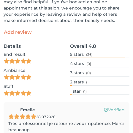
may also find helpful. If you've booked an online
appointment at this salon, we encourage you to share
your experience by leaving a review and help others
make informed decisions about their beauty needs.
Add review
Details
Overall
4.8
End result
5
stars
(26)
4
stars
(0)
Ambiance
3
stars
(0)
2
stars
(1)
Staff
1
star
(1)
Emelie
Verified
28.07.2026
Très professionnel je retourne avec impatience. Merci
beaucoup