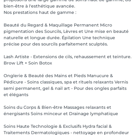
Soins minceurs : lipocavitation - lipolyses - 
bien-être à l'esthétique avancée.
radiofréquence 

Nos prestations haut de gamme :
CRYOLipolyse pour perdre des Cm . 

Beauté du Regard & Maquillage Permanent Micro
 Maquillage professionnel pour vos fêtes et occasions 

pigmentation des Sourcils, Lèvres et Une mise en beauté
naturelle et longue durée. Épilation Une technique
Et bien d'autres soins et techniques innovantes pour 
précise pour des sourcils parfaitement sculptés.
sublimer votre beauté.  

Lash Artiste - Extensions de cils, rehaussement et teinture.
Venez découvrir un espace luxueux et apaisant, où 
Brow Lift + Soin Botox
chaque détail est pensé pour votre beauté et votre 
sérénité.                                                                                  
Onglerie & Beauté des Mains et Pieds Manucure &
Pédicure - Soins classiques, spa et rituels relaxants Vernis
semi permanent, gel & nail art - Pour des ongles parfaits
et élégants
Soins du Corps & Bien-être Massages relaxants et
énergisants Soins minceur et Drainage lymphatique
Soins Haute Technologie & Exclusifs Hydra facial &
Traitements Dermatologiques - nettoyage en profondeur