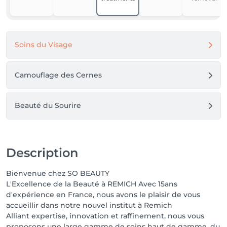
Pédicure - Soins classiques, spa et rituels relaxants 
Vernis semi permanent, gel & nail art - Pour des 
ongles parfaits et élégants  

Soins du Visage
Soins du Corps & Bien-être Massages relaxants et 
énergisants Soins minceur et Drainage lymphatique  

Camouflage des Cernes
Soins Haute Technologie & Exclusifs Hydra facial & 
Traitements Dermatologiques - nettoyage en 
profondeur pour une peau visiblement plus jeune et 
Beauté du Sourire
éclatante. 

Soins anti âge : radiofréquence - 

Épilation laser - Une technologie avancée pour une 
Description
peau douce et sans compromis. 

Bienvenue chez SO BEAUTY
Head Spa - Un soin capillaire japonais unique pour 
L'Excellence de la Beauté à REMICH Avec 15ans
revitaliser votre cuir chevelu. 

d'expérience en France, nous avons le plaisir de vous
Blanchiment dentaire - Un sourire éclatant en toute 
accueillir dans notre nouvel institut à Remich
sécurité.  

Alliant expertise, innovation et raffinement, nous vous
proposons une large gamme de soins haut de gamme, du