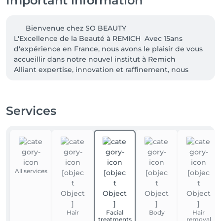
Important information
      Bienvenue chez SO BEAUTY 

L'Excellence de la Beauté à REMICH  Avec 15ans 
d'expérience en France, nous avons le plaisir de vous 
accueillir dans notre nouvel institut à Remich 

Alliant expertise, innovation et raffinement, nous 
vous proposons une large gamme de soins haut de 
gamme, du bien-être à l'esthétique avancée.  

Nos prestations haut de gamme :   

Services
Beauté du Regard & Maquillage Permanent Micro 
pigmentation des Sourcils, Lèvres et Une mise en 
beauté naturelle et longue durée. Épilation Une 
technique précise pour des sourcils parfaitement 
sculptés. 

All services
Lash Artiste - Extensions de cils, rehaussement et 
teinture. Brow Lift + Soin Botox  

Hair
Facial
Body
Hair
Onglerie & Beauté des Mains et Pieds Manucure & 
treatments
removal