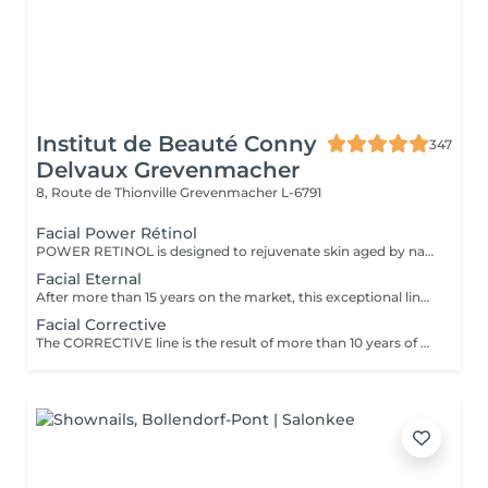
Institut de Beauté Conny
347
Delvaux Grevenmacher
8, Route de Thionville
Grevenmacher L-6791
Facial Power Rétinol
POWER RETINOL is designed to rejuvenate skin aged by natural causes or by the sun (photoageing).
Facial Eternal
After more than 15 years on the market, this exceptional line has been further developed. ETERNAL stimulates regeneration in every layer of the skin and reverses the cellular ageing process known as senescence. The result: rejuvenated and regenerated skin for lasting beauty!
Facial Corrective
The CORRECTIVE line is the result of more than 10 years of experience: a cosmetic treatment that quickly and effectively reduces deep wrinkles and facial lines. This innovative product combines 3 mechanisms of action: peeling - filling - decontracting - in a single treatment and has a strong smoothing effect, even on deep wrinkles. The result is that wrinkles gradually disappear naturally from the first treatment!