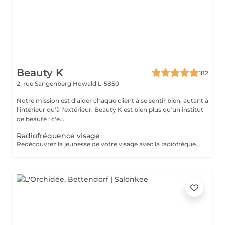
Beauty K
182
2, rue Sangenberg
Howald L-5850
Notre mission est d'aider chaque client à se sentir bien, autant à
l'intérieur qu'à l'extérieur. Beauty K est bien plus qu'un institut
de beauté ; c'e...
Radiofréquence visage
Redécouvrez la jeunesse de votre visage avec la radiofréquence ! Ce traitement utilise des ondes électromagnétiques pour générer de la chaleur, provoquant une rétraction immédiate des fibres de collagène et stimulant leur production. Cela permet de remodeler l'ovale du visage et de repulper la peau. Idéal contre le relâchement cutané et les signes de vieillissement, il redéfinit les contours du visage et raffermit la peau, offrant des résultats visibles et sans risques. Vous constaterez une amélioration de la fermeté, une réduction des pores et une diminution des cellules adipeuses dans les zones traitées. Une cure de 5 séances est recommandée. Chaque séance renforce les effets pour une transformation progressive et durable.