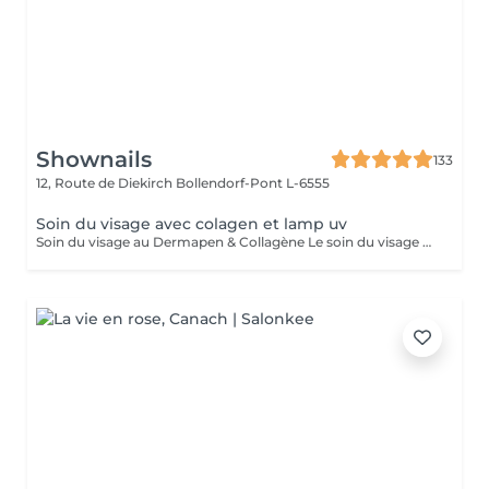
Shownails
133
12, Route de Diekirch
Bollendorf-Pont L-6555
Soin du visage avec colagen et lamp uv
Soin du visage au Dermapen & Collagène Le soin du visage au Dermapen associé au collagène est un traitement innovant qui stimule le renouvellement cellulaire ainsi que la production naturelle de collagène et d'élastine. Grâce au micro-aiguillage, les principes actifs pénètrent plus efficacement dans la peau, pour des résultats visibles et durables. Les bienfaits du traitement : Réduit les rides et les ridules. Améliore la fermeté et l'élasticité de la peau. Atténue les cicatrices d'acné et les imperfections. Resserre les pores dilatés. Unifie le teint et redonne de l'éclat. Hydrate intensément grâce au collagène. Laisse la peau plus lisse, plus souple et visiblement rajeunie. En fin de soin, une séance de luminothérapie par lumière UV est réalisée afin de compléter le traitement et d'optimiser les résultats.