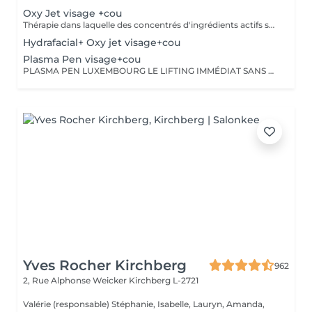
Oxy Jet visage +cou
Thérapie dans laquelle des concentrés d'ingrédients actifs sont appliqués et "injectés" profondément dans la peau au moyen d'une pression d'oxygène pulsée via une injection sous pression, sans aiguille. En combinaison avec les préparations Oxy Jet appropriées, les rides et ridules sont lissées, les irrégularités de pigmentation sont atténuées, les inflammations et les impuretés sont réduites. Toutes les zones à problèmes peuvent être traitées sans aucun effet secondaire ni douleur. Oxy Jet nettoie, exfolie, hydrate et oxygène votre peau pour un teint plus éclatant et une peau d'apparence plus jeune et plus saine. Découvrez l'efficacité du rajeunissement facial Oxy Jet!
Hydrafacial+ Oxy jet visage+cou
Plasma Pen visage+cou
PLASMA PEN LUXEMBOURG LE LIFTING IMMÉDIAT SANS CHIRURGIE! Ce traitement révolutionnaire utilise l'énergie plasma pour contracter la peau, stimuler le collagène et corriger le relâchement. Pourquoi notre soin Plasma Pen est N°1 ? Effet lifting immédiat Correction des paupières tombantes Réduction profonde des rides du front, contour des yeux, cou et bouche Amélioration spectaculaire de la texture et des pores Résultats visibles dès la première séance
Yves Rocher Kirchberg
962
2, Rue Alphonse Weicker
Kirchberg L-2721
Valérie (responsable) Stéphanie, Isabelle, Lauryn, Amanda,