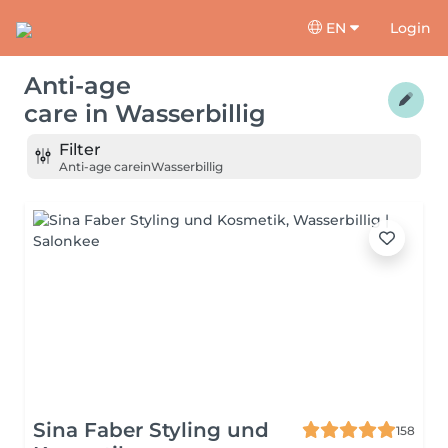
EN
Login
Anti-age
care
in
Wasserbillig
Filter
Anti-age care
in
Wasserbillig
Sina Faber Styling und
158