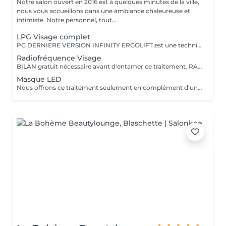
Notre salon ouvert en 2016 est à quelques minutes de la ville,
nous vous accueillons dans une ambiance chaleureuse et
intimiste. Notre personnel, tout...
LPG Visage complet
PG DERNIERE VERSION INFINITY ERGOLIFT est une technique naturelle naturelle, pour rajeunir la peau. Rebooste, raffermit, rides du lion, contour des yeux,nasogénien, améliore l'aspect de la peau. Un éclat immédiat dès la première séance. Cette technique est à considérer comme un traitement de plusieurs séances pour atteindre les objectifs. Voir rubrique abonnement L'endermologie LPG une valeur sure, plus de 35 ans d'expertise dans la beauté
Radiofréquence Visage
BILAN gratuit nécessaire avant d'entamer ce traitement. RADIOFREQUENCE 448Khz CAPACITIVE RESISTIVE monpolaire Non douloureux Non invasif Technique pour raffermir, contre la cellulite, réduction de volume. La radiofréquence émet de la chaleur induite par une onde qui génère un effet tenseur et immédiat et durable. Traitement 6 à 12 séances pour atteindre des résultats, cela dépend de la qualité de la peau, de l'âge, du volume concernés entre autres.
Masque LED
Nous offrons ce traitement seulement en complément d'un autre soin, afin de renforcer celui-ci. Nous rajouterons 15 minutes à votre soin en vous posant le masque LED sur le visage. La lumière LED est aussi appelée luminothérapie