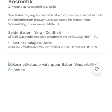
Kosmetik
3, Moartplaz
Wasserbillig L-6635
Sina Faber Styling & Kosmetik ist ein modernes Kosmetikstudio
mit integriertem Beauty Concept Store im Herzen von
Wasserbillig, in der neuen Mitte. U...
Seidenfadenlifting - Goldheit
SilkLift Das nadellose Seidenfadenlifting von GOLDHEIT. - Für sichtbar gestraffte Haut ganz ohne Nadel. Das Seidenfadenlifting mit Collagen Silk Threads ist eine sanfte, wirkungsvolle Methode zur Straffung und Regeneration der Haut ganz ohne Nadeln, ohne Schmerzen und ohne Ausfallzeit. Feinste auflösbare Seidenfäden werden manuell in gezielte Hautbereiche eingebracht. Sie geben über mehrere Tage hinweg wertvolle Wirkstoffe ab, fördern die kollagene Neubildung und sorgen so für mehr Festigkeit, Volumen und Elastizität. Was bewirkt die Behandlung? Sofort sichtbar glattere, prallere Haut Reduktion von Fältchen & feinen Linien Natürliches Lifting ohne Injektionen Verbesserung der Hautstruktur und Spannkraft Konturverbesserung (z.B. Wangen, Kieferlinie) So läuft die Behandlung ab: Reinigung & sanftes Peeling Auswahl & Einarbeitung der Seidenfäden direkt in die Fältchen Wirkstoffserum + beruhigende Maske Einschleusen der Wirkstoffe via Massage Abschlusspflege & Lichtschutz Wie lange hält der Effekt? Nach der 1. Behandlung: Soforteffekt für ca. 57 Tage Für dauerhafte Ergebnisse: ca. 34 Behandlungen im Abstand von 1014 Tagen Für wen ist das SilkLift geeignet? Bei Falten (z.B. Stirn, Nasolabial, Kinnlinie, Hals) Bei Volumenverlust oder schlaffem Gewebe Als Alternative zu Needling, Filler & Co bei hohem Schmerzempfinden Für alle, die natürliche Ergebnisse bevorzugen Als Vorbereitung auf einen besonderen Tag Hinweis zur Verträglichkeit & Ethik: Diese Behandlung ist nicht vegan, da die Seidenfäden tierischen Ursprungs sind. Bitte sprich uns gern an, wenn du dir eine vegane Alternative wünschst wir beraten dich ehrlich und individuell.
S´Metics Collagen-Perle
NUR IN KOMBINATION MIT EINER GESICHTSBEHANDLUNG BUCHBAR! Gönne deiner Haut die Extra Portion Anti Aging mit einer puren Trockenkollagenperle.