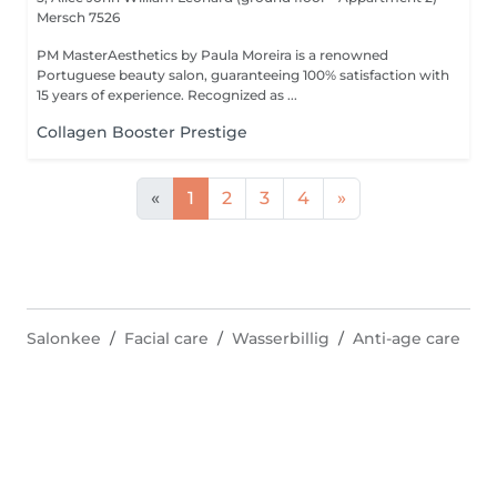
Mersch 7526
PM MasterAesthetics by Paula Moreira is a renowned
Portuguese beauty salon, guaranteeing 100% satisfaction with
15 years of experience. Recognized as ...
Collagen Booster Prestige
«
1
2
3
4
»
Salonkee
Facial care
Wasserbillig
Anti-age care