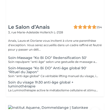
Le Salon d’Anais
254
3, rue Marie-Adelaïde
Hollerich L-2128
Anais, Laura et Doriane vous invitent à vivre une parenthèse
d'exception. Vous serez accueillis dans un cadre raffiné et feutré
pour y passer un déli...
Soin-Massage "Ko Bi DO" Redensification 50'
Soin repulpant "anti-âge" selon une gestuelle de massage active : le Ko-Bi-Do. Véritable lifting naturel du visage inspiré d'un rituel japonais associé à notre principe de Dermaponcture pour lisser efficacement les traits et tonifier le cou. Durant ce soin, nous utiliserons les produits spécifiques aux besoin de votre peau.
Soin-Massage "Ko Bi DO" Anti-âge global 90'
"Rituel du Japon"
Soin "anti-âge global" Ce véritable lifting manuel du visage, inspiré du massage japonais "Ko Bi Do"est associé à complexe anti-âge unique. vous retrouvez une peau tonifiée lissée et repulpée. et associés d'un masque aux vertus régénérantes, agit en profondeur sur les rides, la fermeté, les taches pigmentaires et l'éclat, et insiste sur le contour des yeux, la bouche, le décolleté. Vous retrouvé
Soin du visage 1h30 anti-âge global +
luminothérapie
La Luminothérapie active le métabolisme cellulaire et stimule la production de collagène et d'élastine. Au l des séances, la peau retrouve élasticité et éclat, les cicatrices s'atténuent, l'acné guérit. Le résultat est visible très rapidement. Les résultats attendus peuvent varier en fonction de chaque individu. Des études montrent en effet que la peau semble plus jeune et les rides plus atténuées dès la première utilisation de cette technologie. La lumière LED bleue est particulièrement efficace pour prévenir les éruptions cutanées puisqu'elle détruit les bactéries responsables de l'acné directement dans le derme. C'est scientifiquement prouvé !