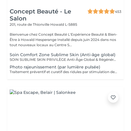
Concept Beauté - Le
453
Salon
201, route de Thionville
Howald L-5885
Bienvenue chez Concept Beauté L'Expérience Beauté & Bien-
Être à Howald Hesperange Installé depuis juin 2024 dans nos
tout nouveaux locaux au Centre S...
Soin Comfort Zone Sublime Skin (Anti-âge global)
SOIN SUBLIME SKIN PRIVILÈGE Anti-Âge Global & Régénérant Le soin d'excellence pour une peau sublimée ! Ce protocole complet associe les technologies anti-âge les plus avancées et des techniques de massage profondes pour un effet lifting et raffermissant immédiat. Il agit sur la perte de volume, les rides et le relâchement cutané pour une peau redensifiée, éclatante et plus jeune. SOINS DU VISAGE COMFORT ZONE Nos soins du visage utilisent les produits de la marque Comfort Zone, une référence en cosmétique professionnelle alliant science, nature et innovation. Formulés avec des ingrédients d'origine naturelle, sans silicones, parabènes ni huiles minérales, ces soins sont conçus pour respecter l'équilibre de la peau tout en offrant des résultats visibles et durables. Chaque soin est un véritable rituel de bien-être et d'efficacité, adapté aux besoins spécifiques de votre peau.
Photo rajeunissement (par lumière pulsée)
Traitement préventif et curatif des ridules par stimulation des fibroblastes présents dans le derme.