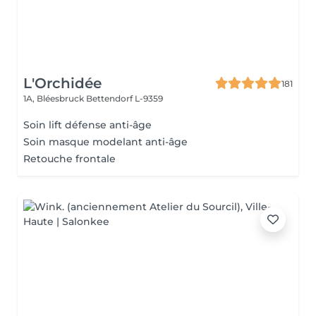
L'Orchidée
181
1A, Bléesbruck
Bettendorf L-9359
Soin lift défense anti-âge
Soin masque modelant anti-âge
Retouche frontale