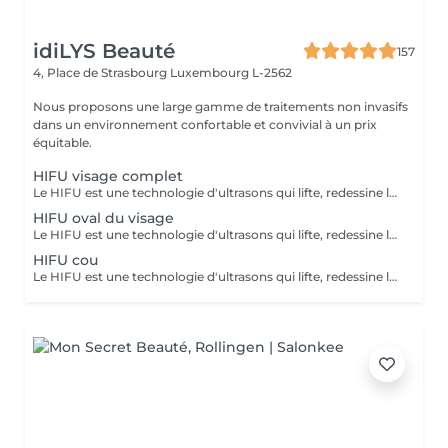
idiLYS Beauté
157
4, Place de Strasbourg
Luxembourg L-2562
Nous proposons une large gamme de traitements non invasifs
dans un environnement confortable et convivial à un prix
équitable.
HIFU visage complet
Le HIFU est une technologie d'ultrasons qui lifte, redessine les contours du visage et raffermit la peau en ciblant les couches profondes pour un effet anti-âge. La LUMINOTHÉRAPIE du visage consiste à exposer la peau à des lumières LED afin de stimuler le renouvellement cellulaire et améliorer l'éclat du teint.
HIFU oval du visage
Le HIFU est une technologie d'ultrasons qui lifte, redessine les contours du visage et raffermit la peau en ciblant les couches profondes pour un effet anti-âge.
HIFU cou
Le HIFU est une technologie d'ultrasons qui lifte, redessine les contours du visage et raffermit la peau en ciblant les couches profondes pour un effet anti-âge. La LUMINOTHÉRAPIE du cou consiste à exposer la peau à des lumières LED afin de stimuler le renouvellement cellulaire et améliorer la texture de la peau.