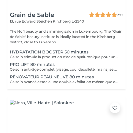
Grain de Sable
272
13, rue Edward Steichen
Kirchberg L-2540
The No 1 beauty and slimming salon in Luxembourg. The "Grain
de Sable" beauty institute is ideally located in the Kirchberg
district, close to Luxembo...
HYDRATATION BOOSTER 50 minutes
Ce soin stimule la production d'acide hyaluronique pour une hydratation intense, redonnant à la peau un aspect repulpé et lissé tout en la protégeant des agressions extérieures et du vieillissement cutané.
PRO LIFT 80 minutes
Ce soin anti-âge complet (visage, cou, décolleté, mains) se distingue par sa combinaison unique d'exfoliations, de stimulation cellulaire mécanique et de manoeuvres facialistes exclusives. Il uniformise et illumine le teint, tout en liftant et redessinant les contours du visage. En comblant visiblement les rides et en renforçant la fermeté de la peau, ce soin révèle un épiderme plus lisse, lifté et rajeuni.
RÉNOVATEUR PEAU NEUVE 80 minutes
Ce soin avancé associe une double exfoliation mécanique et chimique du visage et du cou, permettant un nettoyage en profondeur de l'épiderme. Il favorise l'élimination des toxines et stimule le renouvellement cellulaire pour retrouver une peau saine, uniforme et lumineuse.