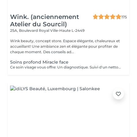
Wink. (anciennement
175
Atelier du Sourcil)
25A, Boulevard Royal
Ville-Haute L-2449
Wink beauty, concept store. Espace élégante, chaleureux et
accueillant! Une ambiance zen et élégante pour profiter de
chaque moment. Des conseils ad...
Soins profond Miracle face
Ce soin visage vous offre: Un diagnostique. Suivi d'un nettoyage en profondeur de votre peau, et un massage Miracle Face qui a un effet de lifting immédiat , ce massage facial dégonfle, accentue les formes du visage et favorise la revitalisation naturelle de la peau.