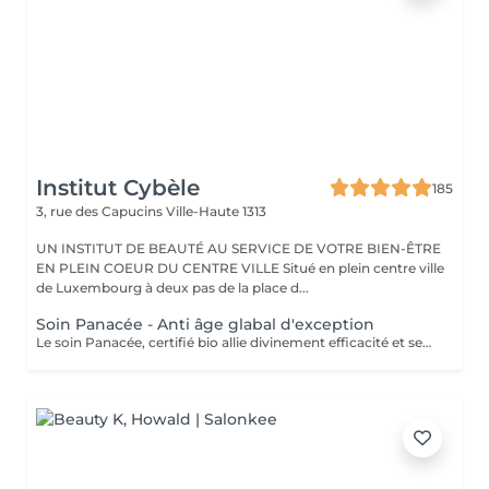
Institut Cybèle
185
3, rue des Capucins
Ville-Haute 1313
UN INSTITUT DE BEAUTÉ AU SERVICE DE VOTRE BIEN-ÊTRE
EN PLEIN COEUR DU CENTRE VILLE Situé en plein centre ville
de Luxembourg à deux pas de la place d...
Soin Panacée - Anti âge glabal d'exception
Le soin Panacée, certifié bio allie divinement efficacité et sensorialité et cible tous les signes de l'âge : rides, éclat, fermeté. Des textures originales et un modelage visage resculptant unique réalisé à l'aide du Dermophyt's, un appareil à ondes sonores permettant de travailler les tissus en profondeur, pour des résultats visibles instantanément après un seul soin !