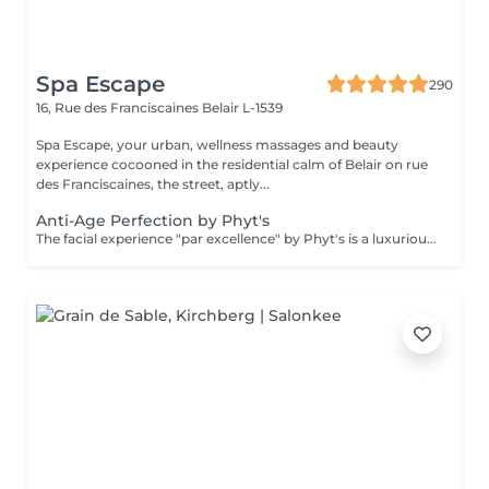
Spa Escape
290
16, Rue des Franciscaines
Belair L-1539
Spa Escape, your urban, wellness massages and beauty
experience cocooned in the residential calm of Belair on rue
des Franciscaines, the street, aptly...
Anti-Age Perfection by Phyt's
The facial experience "par excellence" by Phyt's is a luxurious choice. It is a combination of natural, concentrated active ingredients like Edelweiss, rosemary and vitamin E, chosen for the mature skin. The gentle introduction of the Dermophyts machine helps to limits cutaneous stress, reduce fine lines and other visible signs of ageing. The treatment firms and tightens and leaves your skin looking radiant and luminous even after the first treatment...But that's not all, your hands and arms or neck get a mini anti-aging treatment too!