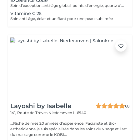
Excellence Code
Soin d'exception anti-âge global, points d'énergie, quartz d'aventurine, masque premium en biocellulose
Vitamine C 25
Soin anti-âge, éclat et unifiant pour une peau sublimée
Layoshi by Isabelle
68
141, Route de Trèves
Niederanven L-6940
...Riche de mes 20 années d'expérience, Facialiste et Bio-
esthéticienne je suis spécialisée dans les soins du visage et l'art
du massage comme le KOBI...