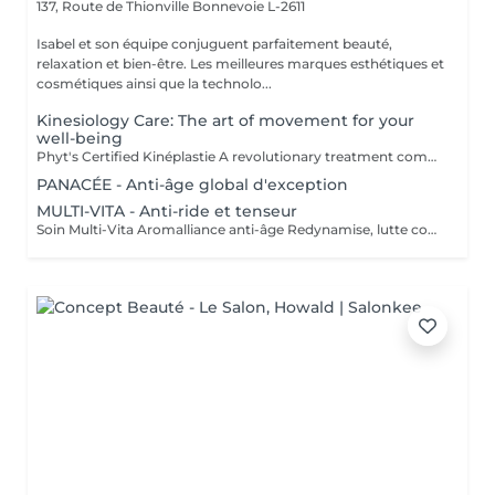
137, Route de Thionville
Bonnevoie L-2611
Isabel et son équipe conjuguent parfaitement beauté,
relaxation et bien-être. Les meilleures marques esthétiques et
cosmétiques ainsi que la technolo...
Kinesiology Care: The art of movement for your
well-being
Phyt's Certified Kinéplastie A revolutionary treatment combining physiotherapy and natural products for a gentle yet effective approach to beauty. Utilizes manual techniques and organic products to deeply stimulate the skin, without chemicals or invasive procedures. Each session is tailored to meet your unique needs, targeting fascia and muscles for a bespoke solution that perfectly adapts to your skin. Oxygenation and Regeneration: Boosts blood circulation and cellular regeneration to enhance skin elasticity and firmness, making your skin look visibly younger and more toned. Immediate Results: Achieve visible effects from the very first session with noticeable firming and toning. Each treatment is packaged in individual ampoules to ensure perfect hygiene, optimal freshness with every application, and precise dosage. Estheticians Fatima Lisete Marie Francesca Phyt's Certified Kinéplastie is more than just a treatmentit provides tangible results for your skin's health. Treat yourself to this expert care and reveal revitalized, radiant skin with the help of our skilled estheticians.
PANACÉE - Anti-âge global d'exception
MULTI-VITA - Anti-ride et tenseur
Soin Multi-Vita Aromalliance anti-âge Redynamise, lutte contre le vieillissement de la peau Le Soin Multi-Vita certifié bio est un soin multivitaminé redynamisant aux actifs puissants luttant contre les signes du vieillissement cutané de tous les types de peaux matures. Ambiance feutrée, senteurs subtiles et épicées pour ce soin anti-âge. Tout commence par un nettoyage de la peau, suivi du modelage aux huiles bio précieuses anti-âge. Véritable soin tenseur anti-âge, son modelage exclusif aux baguettes cible précisément les rides pour une action renforcée. Les tissus sont stimulés, remodelés, les échanges relancés. Relaxation intense lors de la pose du masque, qui précède l'application de la Crème Absolue certifiée bio, pour une beauté à son apogée. Convient pour : Tous types de peaux matures