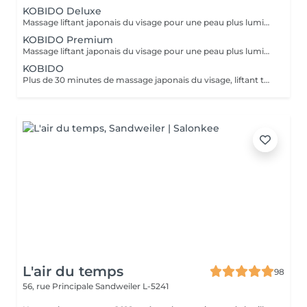
KOBIDO Deluxe
Massage liftant japonais du visage pour une peau plus lumineuse et repulpée, sublimée par l'utilisation d'ustensiles comme le gua-sha, le ridoki, ou encore les ventouses etc...dans le seul but d'optimiser les résultats. Un gommage ou un masque sous LED (en fonction de vos besoins) boosteront les effets du soin pour un visage rayonnant! Les bienfaits du kobido sont appréciables dès la première séance. Les muscles faciaux pétris en profondeur, se tonifient, les cernes et les rides s'amenuisent, l'ovale du visage se raffermit, soulignant des angles plus harmonieux. La peau régénérée apparaît comme défroissée, retapissée. Un drainage en dernière phase contribue à éliminer les toxines et à assainir la peau. Un véritable effet tenseur est ressenti à l'issue du soin pour des traits rehaussés à souhait. L'éventuelle brume de fatigue s'évapore pour faire place à un joli grain de peau qui respire la santé. Le teint s'illumine, un coup de jeune bluffant s'affiche sur une mine radieuse. !!! Pour un résultat plus durable, ce soin est conseillé en cure !!! Demandez conseil à votre esthéticienne.
KOBIDO Premium
Massage liftant japonais du visage pour une peau plus lumineuse et repulpée, personnalisé en fonction de vos besoins grâce à l'utilisation d'ustensiles comme le gua-sha, le ridoki, ou encore les ventouses etc... Les bienfaits du kobido sont appréciables dès la première séance. Les muscles faciaux pétris en profondeur, se tonifient, les cernes et les rides s'amenuisent, l'ovale du visage se raffermit, soulignant des angles plus harmonieux. La peau regénérée apparaît comme défroissée, retapissée. Un drainage en dernière phase contribue à éliminer les toxines et à assainir la peau. Un véritable effet tenseur! !!! Pour un résultat plus durable, ce soin est conseillé en cure !!! Demandez conseil à votre esthéticienne.
KOBIDO
Plus de 30 minutes de massage japonais du visage, liftant tonifiant et repulpant = une vraie gymnastique faciale pour une peau plus lumineuse et une diminution des rides. Les bienfaits du kobido sont appréciables dès la première séance. Les muscles faciaux pétris en profondeur, se tonifient, les cernes et les rides s'amenuisent, l'ovale du visage se raffermit, soulignant des angles plus harmonieux. La peau régénerée apparaît comme défroissée, retapissée. Un véritable effet tenseur! !!! Pour un résultat plus durable, ce soin est conseillé en cure !!! Demandez conseil à votre esthéticienne.
L'air du temps
98
56, rue Principale
Sandweiler L-5241