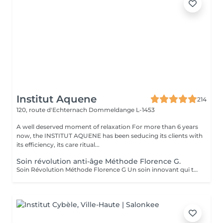
Institut Aquene
214
120, route d'Echternach
Dommeldange L-1453
A well deserved moment of relaxation For more than 6 years
now, the INSTITUT AQUENE has been seducing its clients with
its efficiency, its care ritual...
Soin révolution anti-âge Méthode Florence G.
Soin Révolution Méthode Florence G Un soin innovant qui transforme visiblement la qualité de la peau. Le Soin Révolution de la méthode Florence G est un protocole hautement technologique et manuel et 100 % naturel combinant des techniques exclusives de stimulation tissulaire, d'oxygénation cutanée et de remodelage facial. Ce soin nouvelle génération agit en profondeur pour relancer les fonctions naturelles de la peau, améliorer son aspect global et lui redonner toute sa vitalité sans l'abimer, sans douleur et sans éviction sociale. Les bénéfices du soin: - Lisse immédiatement les rides et ridules - Raffermit et redessine les contours du visage - Booste l'éclat et l'oxygénation - Réduit visiblement les signes de fatigue - Améliore la texture de la peau Les effets du soin vont s'accentuer encore pendant 3 à 4 semaines. C'est également un soin fantastique pour travailler les cicatrices (du corps également), les peaux atopiques, vergetures blanches ou violacées. AUCUNE ÉPILATION VISAGE NE POURRA ÊTRE FAITE PENDANT LE SOIN.