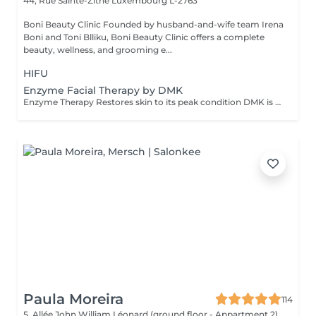
44, Rue Sainte-Zithe
Luxembourg L-2763
Boni Beauty Clinic Founded by husband-and-wife team Irena
Boni and Toni Blliku, Boni Beauty Clinic offers a complete
beauty, wellness, and grooming e...
HIFU
Enzyme Facial Therapy by DMK
Enzyme Therapy Restores skin to its peak condition DMK is the only company in the world to utilize the beneficial effects of transfer-messenger enzymes. Enzymes are living substances that regulate health and work with certain minerals in the body to form a natural system of antioxidants that fight corrosive free radicals. Properly formulated, they can remove dead protein, toxins, and other effluvia from the epidermis using a process called 'reverse osmosis.' DMK Enzyme Treatments work with the skin. The enzymes aim to strengthen the structural integrity of the skin to create a healthy environment for cells to live and thrive. Thérapie enzymatique Restaure la peau à son état optimal DMK est la seule entreprise au monde à utiliser les effets bénéfiques des enzymes de transfert de messagers. Les enzymes sont des substances vivantes qui régulent la santé et travaillent avec certains minéraux du corps pour former un système naturel d'antioxydants qui combattent les radicaux libres corrosifs. Correctement formulés, ils peuvent éliminer les protéines mortes, les toxines et autres effluves de l'épiderme grâce à un processus appelé « osmose inverse ». Les traitements enzymatiques DMK agissent avec la peau. Les enzymes visent à renforcer l'intégrité structurelle de la peau afin de créer un environnement sain permettant aux cellules de vivre et de se développer.
Paula Moreira
114
5, Allée John William Léonard (ground floor - Appartment 2)