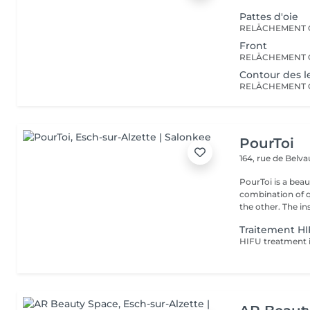
Pattes d'oie
Front
Contour des l
PourToi
164, rue de Belv
PourToi is a beau
combination of q
the other. The inst
Traitement H