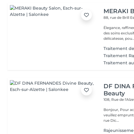
MERAKI B
88, rue de Brill
E
Élegance, raffin
des soins exclusi
délicatesse, pou..
Traitement de
Traitement R
Traitement au
DF DINA 
Beauty
108, Rue de l'Alz
Bonjour, Pour accéder à notre institut, une fois arrivé au numéro 108,
veuillez emprunte
rue Dic...
Rajeunisseme