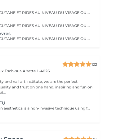
RELÄCHEMENT CUTANE ET RIDES AU NIVEAU DU VISAGE OU DU CORPS. PAS BESOIN DE PASSER PAR LA CASE CHIRURGIE POUR LES ÉLIMINER. LE PLASMA LIFT EST UNE TECHNIQUE ESTHÉTIQUE NON-INVASIVE QUI PROMET UN RAJEUNISSEMENT CUTANÉ RAPIDE ET EFFICACE.
RELÄCHEMENT CUTANE ET RIDES AU NIVEAU DU VISAGE OU DU CORPS. PAS BESOIN DE PASSER PAR LA CASE CHIRURGIE POUR LES ÉLIMINER. LE PLASMA LIFT EST UNE TECHNIQUE ESTHÉTIQUE NON-INVASIVE QUI PROMET UN RAJEUNISSEMENT CUTANÉ RAPIDE ET EFFICACE.
evres
RELÄCHEMENT CUTANE ET RIDES AU NIVEAU DU VISAGE OU DU CORPS. PAS BESOIN DE PASSER PAR LA CASE CHIRURGIE POUR LES ÉLIMINER. LE PLASMA LIFT EST UNE TECHNIQUE ESTHÉTIQUE NON-INVASIVE QUI PROMET UN RAJEUNISSEMENT CUTANÉ RAPIDE ET EFFICACE.
122
aux
Esch-sur-Alzette L-4026
ty and nail art institute, we are the perfect
uality and trust on one hand, inspiring and fun on
i...
IFU
HIFU treatment in aesthetics is a non-invasive technique using focused ultrasound to heat and stimulate the skin, reducing fat or promoting firmness (such as in facial rejuvenation), with precision and no surgery. Subject to an initial evaluation.