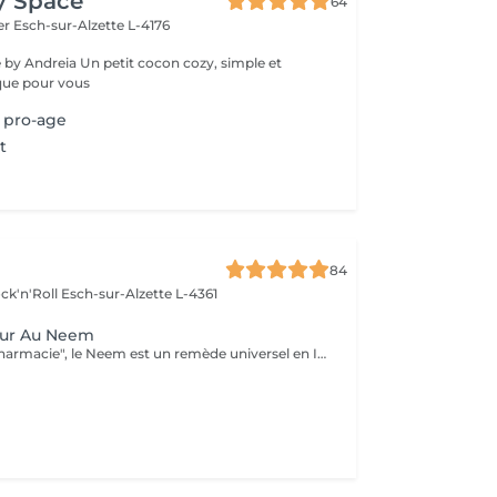
y Space
64
fer
Esch-sur-Alzette L-4176
it cocon cozy, simple et
que pour vous
e pro-age
t
84
ck'n'Roll
Esch-sur-Alzette L-4361
eur Au Neem
Appelé "l'arbre pharmacie", le Neem est un remède universel en Inde. Profitez de ses bienfaits pour préserver la jeunesse de votre peau.