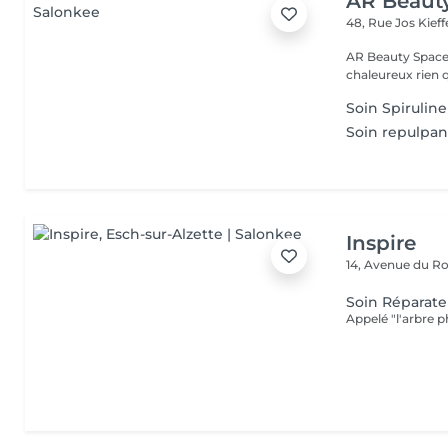
AR Beaut
48, Rue Jos Kief
AR Beauty Space by Andreia Un pet
chaleureux rien 
Soin Spirulin
Soin repulpan
Inspire
14, Avenue du Ro
Soin Réparat