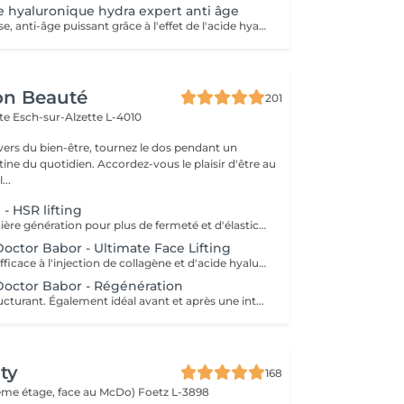
e hyaluronique hydra expert anti âge
Traitement intense, anti-âge puissant grâce à l'effet de l'acide hyaluronique. Repulpe les ridules, apporte de l'éclat au teint, la peau parait plus lisse. Nous vous prions de bien vouloir respecter votre rendez-vous. En prenant rendez-vous, vous occupez une place, dont une autre personne aurait éventuellement besoin. Tout rendez-vous non annulé 24h en avance, est susceptible d'être facturé. (Si vous ne pouvez pas vous présenter à votre RDV, proposez-le éventuellement à un proche ou à un ami) Toute l'équipe de Aromas Institut vous remercie pour votre respect et votre compréhension.
on Beauté
201
tte
Esch-sur-Alzette L-4010
ivers du bien-être, tournez le dos pendant un
. Accordez-vous le plaisir d'être au
...
 - HSR lifting
Lifting facial dernière génération pour plus de fermeté et d'élasticité. Aux choix stimulant et vivifiant ou relaxant et cocooning.
Doctor Babor - Ultimate Face Lifting
Une alternative efficace à l'injection de collagène et d'acide hyaluronique !
Doctor Babor - Régénération
Soin visage restructurant. Également idéal avant et après une intervention chirurgicale esthétique.
ty
168
(2ème étage, face au McDo)
Foetz L-3898