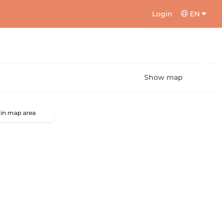
Login
EN
Show map
 in map area