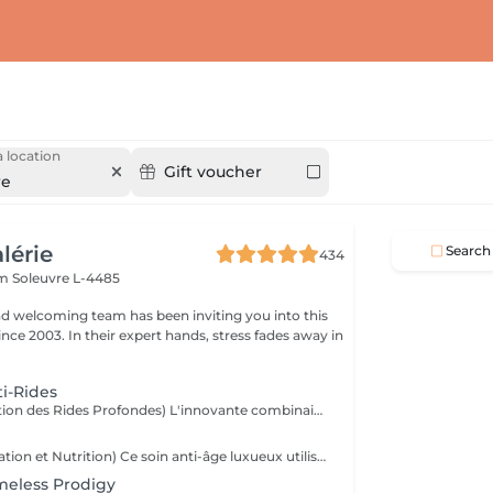
 location
Gift voucher
re
alérie
Search
434
em
Soleuvre L-4485
nd welcoming team has been inviting you into this
nce 2003. In their expert hands, stress fades away in
ti-Rides
Correctif (Réduction des Rides Profondes) L'innovante combinaison de 3 mécanismes d'actions dans un même soin (peeling biologique, combleur, décontractant) est en mesure de produire un effet lissant sur les rides les plus profondes et sur les rides d'expressions. Ce soin est une alternative aux traitements chirurgicaux tels que botox ou filler. Résultat : Une peau plus lisse et un teint unifié avec des rides atténuées.
Eternal (Régénération et Nutrition) Ce soin anti-âge luxueux utilise des cellules souches végétales pour régénérer la peau et lui apporter une nutrition en profondeur. Il restaure le volume et la vitalité des couches cutanées. Résultat : Une peau plus ferme, redensifiée et pleine de vitalité.
meless Prodigy