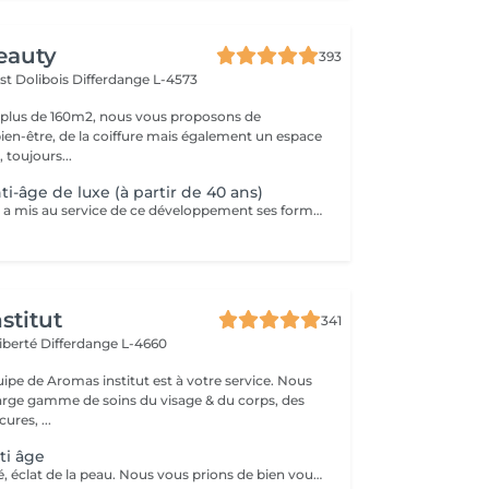
eauty
393
st Dolibois
Differdange L-4573
 plus de 160m2, nous vous proposons de
bien-être, de la coiffure mais également un espace
 toujours...
ti-âge de luxe (à partir de 40 ans)
Bernard Cassiere a mis au service de ce développement ses formulateurs les plus expérimentés, sélectionnant avec le plus grand soin les ingrédients les plus précieux et les plus efficaces... Élaboré avec soin comme un bijou pour améliorer la qualité et l'éclat de votre teint. Action: Dynamiser le renouvellement cellulaire. Rétablir l'élasticité et resynchroniser le processus de mélanisation. Nourrir pour redensifier les tissus.
stitut
341
Liberté
Differdange L-4660
uipe de Aromas institut est à votre service. Nous
rge gamme de soins du visage & du corps, des
res, ...
nti âge
Anti-âge, fermeté, éclat de la peau. Nous vous prions de bien vouloir respecter votre rendez-vous. En prenant rendez-vous, vous occupez une place, dont une autre personne aurait éventuellement besoin. Tout rendez-vous non annulé 24h en avance, est susceptible d'être facturé. (Si vous ne pouvez pas vous présenter à votre RDV, proposez-le éventuellement à un proche ou à un ami) Toute l'équipe de Aromas Institut vous remercie pour votre respect et votre compréhension.