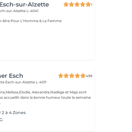
 Esch-sur-Alzette
1
ch-sur-Alzette L-4041
Esthétique & Bien-être Pour L'Homme & La Femme
her Esch
499
ette
Esch-sur-Alzette L-4011
ina,Melissa,Elodie, Alexandra,Nadège et Maja sont
s accueillir dans la bonne humeur toute la semaine
.
2 à 4 Zones
PG