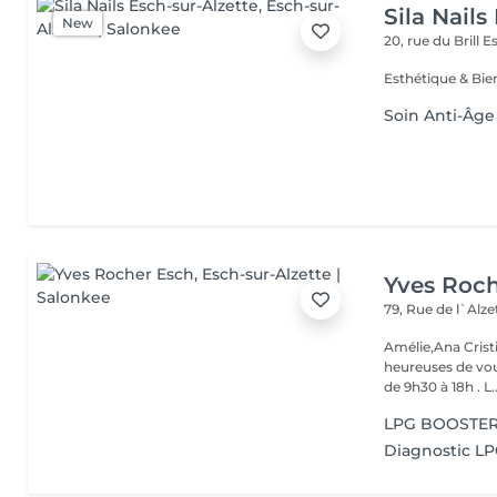
Sila Nails
New
20, rue du Brill
Es
Soin Anti-Âge
Yves Roc
79, Rue de l`Alz
Amélie,Ana Crist
heureuses de vou
de 9h30 à 18h . L..
LPG BOOSTER 
Diagnostic L