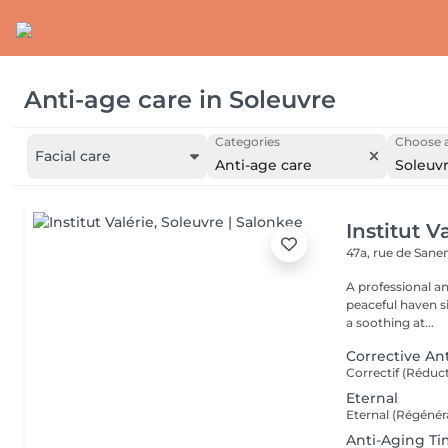
Anti-age care
in
Soleuvre
Categories
Choose a
Facial care
Anti-age care
Soleuv
Institut V
47a, rue de San
A professional a
peaceful haven si
a soothing at...
Corrective An
Eternal
Anti-Aging Ti