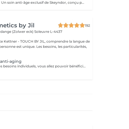
Timeless Prodigy Un soin anti-âge exclusif de Skeyndor, conçu pour les peaux les plus exigeantes. Ce traitement de luxe combine plus de 50 ingrédients actifs, dont de la truffe blanche, du champagne et pour régénérer, raffermir et rajeunir la peau de manière intense.Une nouvelle dimension de traitement cosmétique basée sur la technologie multigénétique qui réveille la jeunesse des gènes cutanés, en agissant sur le vieillissement des cellules. Résultat : Une peau plus lisse, éclatante et visiblement plus jeune, avec une texture raffinée et une hydratation maximale. Ce soin comporte un travail manuel et avec l'appareil MEGAN de Skeyndor Pour la première fois, Tri Synergy Tech associe tout le potentiel de éléments Hi-Freq, Dermaboost et Deep RGB à un appareil multi-traitement unique qui crée une synergie parfaite aux effets spectaculaires.
tics by Jil
192
erdange (Zolwer eck)
Soleuvre L-4437
e Kettner - TOUCH BY JIL, comprendre la langue de
ersonne est unique. Les besoins, les particularités,
 anti-aging
Dépendant de vos besoins individuels, vous allez pouvoir bénéficier de soins adaptés à votre type de peau. Le prix va ensuite varier dépendant du soin finalement prèsté : - Pre-aging : Commencez la lute anti-âge contre les rides et les ridules très tôt avec des isoflavones naturelles (à partir de 110 euros) - Anti-Aging : Traitement en profondeur contre les radicaux libres, la déshydratation et le relachement cutané (à partir de 130 euros) - Anti-Aging de luxe : Soin anti-âge raffermissant et remodelant pour les plus peaux très exigeantes (à partir de 150 euros)