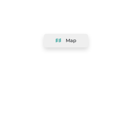
Map
Company
Support
Team
&
Careers
Information for salons
Legal