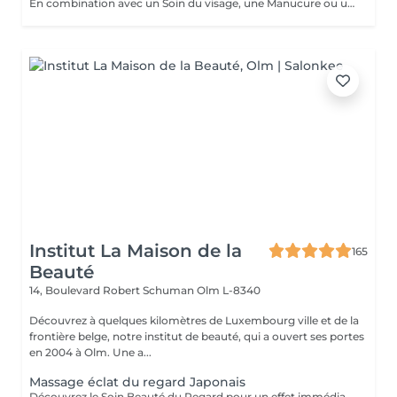
En combination avec un Soin du visage, une Manucure ou une Pédicure Patch Gel Liftant- Technologie cellulaire
Institut La Maison de la
165
Beauté
14, Boulevard Robert Schuman
Olm L-8340
Découvrez à quelques kilomètres de Luxembourg ville et de la
frontière belge, notre institut de beauté, qui a ouvert ses portes
en 2004 à Olm. Une a...
Massage éclat du regard Japonais
Découvrez le Soin Beauté du Regard pour un effet immédiat et visible. Grâce au drainage, aux points d'acupression et au massage stimulant, le regard est défatigué, les cernes et poches atténués, et les ridules lissées dès la première séance. Un moment de détente profonde, idéal seul ou en complément d'un soin, pour un regard lumineux et reposé.