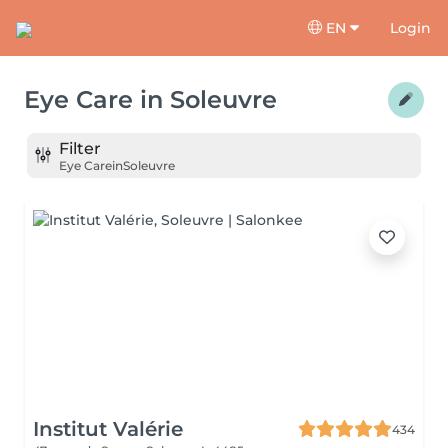
EN
Login
Eye Care
in
Soleuvre
Filter
Eye Care
in
Soleuvre
Institut Valérie
434