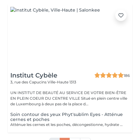
Institut Cybèle
186
3, rue des Capucins
Ville-Haute 1313
UN INSTITUT DE BEAUTÉ AU SERVICE DE VOTRE BIEN-ÊTRE
EN PLEIN COEUR DU CENTRE VILLE Situé en plein centre ville
de Luxembourg à deux pas de la place d...
Soin contour des yeux Phyt'sublim Eyes - Atténue
cernes et poches
Atténue les cernes et les poches, décongestionne, hydrate Avec le soin contour des yeux certifié bio Phyt'Sublim Eyes, découvrez toute l'expertise professionnelle de Phyt's rien que pour vos yeux. Constitué de 8 étapes, qui s'enchaînent au rythme des manuvres décongestionnantes et drainantes, il conjugue parfaitement soin et détente. Sérum bio concentré d'actifs, baume fondant stimulant, masque peel-off défroissant et émulsion légère défatigante Immédiatement, décongestionné et dynamisé. Convient pour : Tous types de peaux