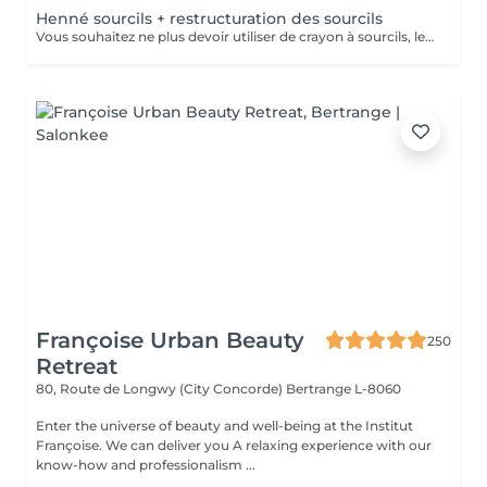
Henné sourcils + restructuration des sourcils
Vous souhaitez ne plus devoir utiliser de crayon à sourcils, le henné est ce qu'il vous faut. Il s'agit d'une teinture végétale qui va colorer la peau pendant 2 semaines et teinter les sourcils pendant au moins 6 semaines. Vous obtiendrez ainsi des sourcils parfaitement redessinés de façon plus durable. Le henné peut également être la solution pour raviver un microblading entre deux retouches, ceci vous permettra de tenir un peu plus longtemps avant de refaire le microblading. Restructuration complète des sourcils compris dans la prestation.
Françoise Urban Beauty
250
Retreat
80, Route de Longwy (City Concorde)
Bertrange L-8060
Enter the universe of beauty and well-being at the Institut
Françoise. We can deliver you A relaxing experience with our
know-how and professionalism ...