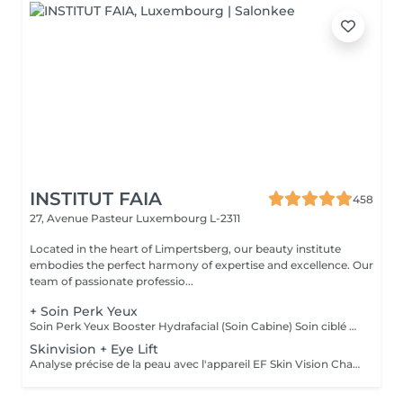
INSTITUT FAIA
458
27, Avenue Pasteur
Luxembourg L-2311
Located in the heart of Limpertsberg, our beauty institute
embodies the perfect harmony of expertise and excellence. Our
team of passionate professio...
+ Soin Perk Yeux
Soin Perk Yeux Booster Hydrafacial (Soin Cabine) Soin ciblé du contour des yeux réalisé en cabine, en complément d'un soin Hydrafacial. Le Perk Yeux exfolie délicatement et infuse un sérum concentré pour hydrater, lisser les ridules et illuminer le regard. Résultat immédiat: un contour de l'il plus frais, défatigué et lumineux. Fonctionnement : Le soin nécessite l'achat d'un booster personnel au prix de 50€. Ce booster, conservé en cabine, permet de réaliser 3 séances en complément d'un Hydrafacial.
Skinvision + Eye Lift
Analyse précise de la peau avec l'appareil EF Skin Vision Chaque peau étant unique, nous analysons ensemble les besoins actuels de votre peau. L'appareil diagnostic effectue une analyse complète. Il détermine l'identité de votre peau en quelques minutes, en se basant sur 9 paramètres spécifiques: hydratation, excès de sébum, élasticité, desquamation, pores, taches pigmentaires, rides pattes d'oie, rides du front, couperose. Soin des yeux liftant pour un regard éclatant. Un soin intensif du contour des yeux; massage très efficace des points de pression, massage anti-age liftant, Expert Eye patch et soin intensif du contour des yeux avec la technologie Oxy Booster. Grâce à ce soin les poches et les cernes sont atténuées, les rides sont lissées, le regard est plus éclatant et la fatigue est éliminée.