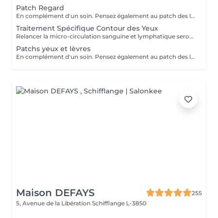
Patch Regard
En complément d'un soin. Pensez également au patch des lèvres. (Pour certains soins, le patch yeux peux s'appliquer en simultané avec d'autres produits, c'est pourquoi les 5 minutes peuvent être réduits).
Traitement Spécifique Contour des Yeux
Relancer la micro-circulation sanguine et lymphatique seront les objectifs premiers de ce soin. Traiter les ridules du contour des yeux également. Cela permet au regard de paraître moins fatigué et plus éclatant. Idéal avant une soirée entre amis. Soin de la zone des yeux comprenant l'utilisation de produits spécifiques (actifs anti-âges et décongestionnants) et d'appareils professionnels qui respectent la zone particulière du contour des yeux.
Patchs yeux et lèvres
En complément d'un soin. Pensez également au patch des lèvres. (Pour certains soins, le patch yeux peux s'appliquer en simultané avec d'autres produits, c'est pourquoi les 5 minutes peuvent être réduits).
Maison DEFAYS
255
5, Avenue de la Libération
Schifflange L-3850