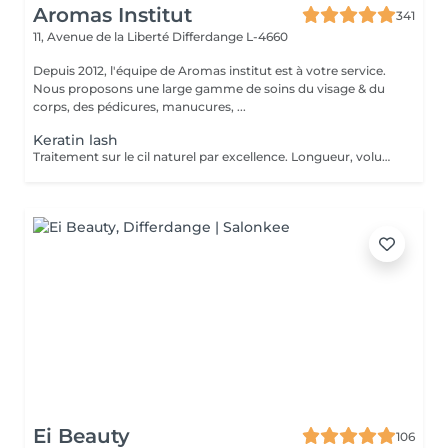
Aromas Institut
341
11, Avenue de la Liberté
Differdange L-4660
Depuis 2012, l'équipe de Aromas institut est à votre service.
Nous proposons une large gamme de soins du visage & du
corps, des pédicures, manucures, ...
Keratin lash
Traitement sur le cil naturel par excellence. Longueur, volume, rehaussement et intensité de la couleur des cils est la promesse du Keratin lash. Un effet d'optique se produit : des cils plus longs, épais et dense pour un regard sophistiqué au naturel. La tenue est entre 3 semaines et 1 mois et demi. Nous vous prions de bien vouloir respecter votre rendez-vous. En prenant rendez-vous, vous occupez une place, dont une autre personne aurait éventuellement besoin. Tout rendez-vous non annulé 24h en avance, est susceptible d'être facturé. (Si vous ne pouvez pas vous présenter à votre RDV, proposez-le éventuellement à un proche ou à un ami) Toute l'équipe de Aromas Institut vous remercie pour votre respect et votre compréhension.
Ei Beauty
106