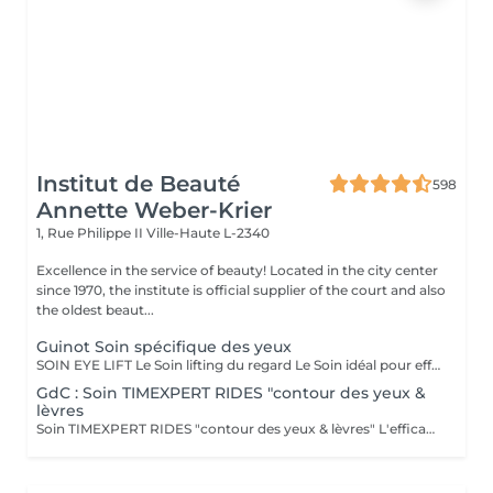
Institut de Beauté
598
Annette Weber-Krier
1, Rue Philippe II
Ville-Haute L-2340
Excellence in the service of beauty! Located in the city center
since 1970, the institute is official supplier of the court and also
the oldest beaut...
Guinot Soin spécifique des yeux
SOIN EYE LIFT Le Soin lifting du regard Le Soin idéal pour effacer les signes de l'âge (rides, relâchement des paupières) et les marques de fatigue (poches, cernes). RÉSULTATS BEAUTÉ LE REGARD EST DÉFATIGUÉ, VISIBLEMENT PLUS JEUNE. Action sur les signes de l'âge - Les rides et ridules sont lissées. - Les paupières sont rehaussées. Le regard est agrandi et rajeuni. Action sur les signes de fatigue - Les poches et les cernes sont visiblement atténués. Le regard est reposé et lumineux. SECRETS DU SOIN MODELAGE YEUX Sérum de Modelage Yeux et techniques manuelles ciblées pour favoriser le drainage en relançant la microcirculation afin d'atténuer les poches et les cernes. STIMULATION MUSCULAIRE YEUX La stimulation musculaire fait travailler les muscles du contour des yeux, grâce au micro-courant de stimulation. Cette phase, associée au Sérum Gel Yeux retend les traits en redonnant du volume aux muscles et draine les poches et les cernes en relançant la microcirculation. Effet "lifting" immédiat : les rides de la patte d'oie et la ride du lion sont lissées et les paupières sont rehaussées. MASQUE YEUX Le Masque exclusif GUINOT en non tissé permet de lisser la ride de la patte d'oie et la ride du lion, et de réduire visiblement les poches et les cernes.
GdC : Soin TIMEXPERT RIDES "contour des yeux &
lèvres
Soin TIMEXPERT RIDES "contour des yeux & lèvres" L'efficacite des composants actifs de TimexpertRides ( BTX-Tripeptine, Tissulage Tech, Energy Pythoactives ). La combinaison de bio-engineering pour eliminer les rides avec des ingredients specifiques, qui agissent contre les differentes sortes de problemes comme les cercles noirs, les cernes et le relachement. La peau autour des yeux retrouve de la clarte, de l'energie et de la fermete. Résultats immédiats. - Tout type de peau normale à sèche - Toute saison - Recommandé à partir 30 ans Sous forme d'une cure de trois sessions, une par semaine ou comme traitement flash. Massage spécifique : Cupping-yoga facial-pierre Gua-Sha