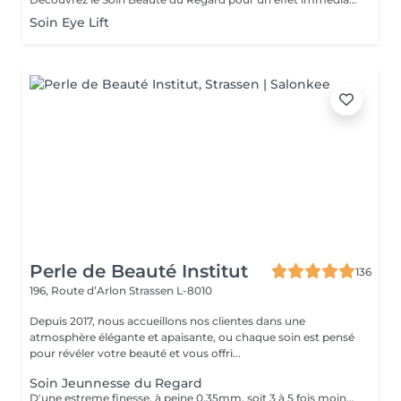
Soin Eye Lift
Perle de Beauté Institut
136
196, Route d’Arlon
Strassen L-8010
Depuis 2017, nous accueillons nos clientes dans une
atmosphère élégante et apaisante, ou chaque soin est pensé
pour révéler votre beauté et vous offri...
Soin Jeunnesse du Regard
D'une estreme finesse, à peine 0,35mm, soit 3 à 5 fois moins quelle celle du visage et pauvre en élastine, en collagène et en cellules graisseuses, le contour des yeux est la zone la plus fragile et la plus vulhérable du visage. Constamment mobilisé avec près de 10000 clignement quitidients, il reflète les premieres signes du vieillissement avec son relachement cutané et l'apparition des rides. Un soin specifique contour les yeux c'est un soin qui hydrate le contour de l'oeil avec un effet anti-âge, anti-poches.