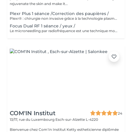
rejuvenate the skin and make it...
Plexr Plus 1 séance /Correction des paupières /
Plexr® : chirurgie non invasive grâce à la technologie plasma Le premier appareil plasma au monde utilisé en médecine esthétique, breveté internationalement. Une technique de médecine esthétique dédiée aux traitements non invasifs d'excès de peau, dans des indications esthétiques et dermatologiques. Cet appareil permet de réaliser des actes esthétiques, auparavant réalisés uniquement par la chirurgie. Sa très grande précision, cible le traitement de manière très localisée sans endommager les tissus environnants. Indications : - Correction des paupières : inférieures et supérieures - Rides : Code barres, pattes d'oies, plis pré-auriculaires, péribuccales, plis du coup, relâchement cutané - Cicatrices : acné, chéloïde - Taches localisées : lentigos, éphélides, vieillesse - Actes dermatologiques : verrues, angiomes, xanthélasma, fibromes, herpès simplex, hyperkératose Le tarif est variable selon la zone à traiter. Consultation et diagnostic gratuit avant traitement.
Focus Dual RF 1 séance / yeux /
Le microneedling par radiofréquence est une technique moderne qui associe des micro-injections cutanées à un chauffage simultané des couches profondes de la peau grâce aux ondes radio (RF). Réalisé autour des yeux, ce traitement utilise de fines micro-aiguilles stériles qui pénètrent l'épiderme et diffusent la chaleur directement dans le derme, stimulant ainsi les processus de régénération et de réparation. Cette technologie permet de : - raffermir la peau des paupières et des cernes, - atténuer les ridules (y compris les pattes d'oie), - améliorer l'élasticité et la fermeté de la peau, et réduire les cernes et les poches sous les yeux.
COM'IN Institut
24
13/17, rue du Luxembourg
Esch-sur-Alzette L-4220
Bienvenue chez Com'In Institut Ketty estheticienne diplômée