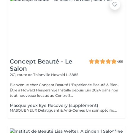
Concept Beauté - Le
455
Salon
201, route de Thionville
Howald L-5885
Bienvenue chez Concept Beauté L'Expérience Beauté & Bien-
Être à Howald Hesperange Installé depuis juin 2024 dans nos
tout nouveaux locaux au Centre S...
Masque yeux Eye Recovery (supplément)
MASQUE YEUX Défatiguant & Anti-Cernes Un soin spécifique pour la zone fragile du contour des yeux, qui décongestionne, lisse et illumine le regard. Grâce à l'action d'actifs drainants et revitalisants, ce soin atténue les cernes, les poches et les rides pour un regard reposé et éclatant. A inclure dans n'importe quel Soin SOINS DU VISAGE COMFORT ZONE Nos soins du visage utilisent les produits de la marque Comfort Zone, une référence en cosmétique professionnelle alliant science, nature et innovation. Formulés avec des ingrédients d'origine naturelle, sans silicones, parabènes ni huiles minérales, ces soins sont conçus pour respecter l'équilibre de la peau tout en offrant des résultats visibles et durables. Chaque soin est un véritable rituel de bien-être et d'efficacité, adapté aux besoins spécifiques de votre peau.