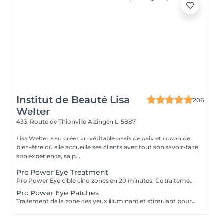
Institut de Beauté Lisa
206
Welter
433, Route de Thionville
Alzingen L-5887
Lisa Welter a su créer un véritable oasis de paix et cocon de
bien-être où elle accueille ses clients avec tout son savoir-faire,
son expérience, sa p...
Pro Power Eye Treatment
Pro Power Eye cible cinq zones en 20 minutes. Ce traitement de la peau offre un soin complet de la zone complexe des yeux et cible les muscles faciaux, les réseaux de macro et micro circulation, et la texture de la peau à l'aide de patchs aux acides de fruits et l'utilisation de micro courant.
Pro Power Eye Patches
Traitement de la zone des yeux illuminant et stimulant pour les réseaux de macro et micro circulation et la texture de la peau à l'aide de patches aux acides de fruits.