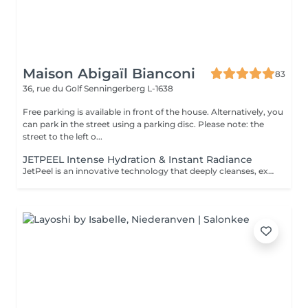
Maison Abigaïl Bianconi
83
36, rue du Golf
Senningerberg L-1638
Free parking is available in front of the house. Alternatively, you
can park in the street using a parking disc. Please note: the
street to the left o...
JETPEEL Intense Hydration & Instant Radiance
JetPeel is an innovative technology that deeply cleanses, exfoliates, and infuses the skin without needles or contact. Using a high-velocity jet of air and active ingredients, the skin is thoroughly cleansed, intensely hydrated, and immediately more radiant. This treatment works both on the surface and deep within the skin to visibly improve its quality: Smooths skin texture Tightens pores Revives the complexion's radiance Reduces wrinkles, fine lines, and signs of fatigue Provides intense hydration Painless and with no downtime, the skin looks clear, fresh, plump, and glowing from the very first session. Each session includes: A double skin analysis, including a precise technology-assisted diagnosis A complete JetPeel treatment Application of a targeted booster according to the skin's needs A LED session to optimize and extend results Ideal as a treatment course for lasting, visible improvement in skin quality, or as maintenance between a classic facial and a deeper treatment such as Morpheus.