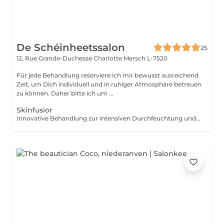
De Schéinheetssalon
25
12, Rue Grande-Duchesse Charlotte
Mersch L-7520
Für jede Behandlung reserviere ich mir bewusst ausreichend
Zeit, um Dich individuell und in ruhiger Atmosphäre betreuen
zu können. Daher bitte ich um ...
Skinfusior
Innovative Behandlung zur intensiven Durchfeuchtung und Hauterneuerung. Kombination aus Peeling, Ultraschall, Wirkstoffeinschleusung und abschließender Versiegelung für maximale Hautgesundheit.