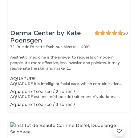
Derma Center by Kate
28
Poensgen
72, Rue de l'Alzette
Esch-sur-Alzette L-4010
Aesthetic medicine is the answer to requests of modern
people. It's more effective, less invasive and painless. It may
rejuvenate the skin and make it...
AQUAPURE
AQUAPURE it is intelligent facial care, which combines deep pore cleansing, exfoliation with aquapeeling and high hydration and nutrition with direct infusion of serums. It is ideal for all skin types. The equipment is designed to treat skin with dyschromia, acne-prone skin and open pores, seborrheic complexion and clogged pores, as well as dehydrated and/or dry skin with a tendency to peeling, fine lines and wrinkles.
Aquapure 1 séance / 2 zones /
AQUAPURE est une méthode de traitement révolutionnaire qui nettoie notre peau des cellules mortes et des impuretés tout en lui fournissant simultanément des ingrédients actifs hautement efficaces. Les ingrédients actifs hydratent, nettoient et rajeunissent la peau. Le traitement se compose de différentes parties. Tout d'abord, la peau est nettoyée à l'aide de substances exfoliantes. Ensuite, des ingrédients actifs de haute qualité sont introduits dans la peau, qui contiennent des ingrédients antioxydants, anti-inflammatoires et hydratants. Ensuite, la peau est massée avec la tête de l'appareil, ce qui détend le patient. La peau est mieux irriguée, paraît plus fraîche et les rides sont lissées. Dans cette phase, on utilise l'électroporation, grâce à laquelle la peau est alimentée uniquement avec des principes actifs nourrissants et soigneusement sélectionnés. Ingrédients spéciaux algues Favorise la circulation sanguine, hydrate la peau et régule la fonction des glandes sébacées. Ils activent le renouvellement cellulaire et le métabolisme, renforcent la résistance, ont un effet anti-inflammatoire et drainent les tissus. propolis A un effet préventif. Il favorise la régénération de nouvelles cellules cutanées et régule la croissance de nouveaux tissus. Il a également des effets anti-inflammatoires. Centella asiatica Possède de fortes propriétés antibactériennes et cicatrisantes. acide hyaluronique L'acide hyaluronique améliore la capacité de la peau à retenir l'humidité, donnant à la peau plus de fermeté et d'élasticité. papaye La teneur élevée en vitamine C des papayes favorise la production de collagène, qui constitue la base d'une peau ferme. Les antioxydants bêta-carotène, vitamines A et E peuvent améliorer visiblement le teint et renforcer la peau en même temps. Avoine Favorise la santé du tissu conjonctif et assure une peau ferme. Le traitement peut être effectué sur tout type de peau. Aussi bien dans le cas de peaux délicates, fines, sensibles, contaminées ou grasses, que dans le cas de peaux acnéiques, de pigmentation superficielle, de photovieillissement, d'hyperkératose, d'inflammation du follicule pileux. Il fournit également une base pour des traitements avancés de médecine esthétique. Aquapure obtient des résultats exceptionnels dans le traitement de : structure cutanée irrégulière Manque d'élasticité et de fermeté Manque de luminosité/éclat de la peau hyperpigmentation / dommages causés par le soleil Peau grasse / impure / acné pores dilatés signes de vieillissement de la peau kératinisation (hyperkératose) cicatrices rougeur Peau fatiguée, pâle, terne et stressée
Aquapure 1 séance / 3 zones /