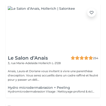
Le Salon d’Anais
254
3, rue Marie-Adelaïde
Hollerich L-2128
Anais, Laura et Doriane vous invitent à vivre une parenthèse
d'exception. Vous serez accueillis dans un cadre raffiné et feutré
pour y passer un déli...
Hydro microdermabrasion + Peeling
Hydromicrodermabrasion Visage : Nettoyage profond & éclat instantané L'hydromicrodermabrasion est un soin visage complet et non invasif qui combine une exfoliation douce à l'aide d'un embout à microdermabrasion avec l'infusion de sérums actifs. Ce traitement agit en profondeur pour nettoyer, hydrater et revitaliser la peau en une seule séance. Contre-indications - Femmes enceintes ou allaitement - Pas d'exposition solaire 48h avant et après soin - Traitements lourds : chimio (attendre 1 an) et antibiotiques ou Roaccutane (attendre 6 mois) - Allergie aux acides de fruits, fruits à coques ou aspirine - Dermabrasions médicales - injection de botox ou acide hyaluronique (attendre 1 mois) - Prise d'anticoagulant, anti-inflammatoire sur le long terme - Maladie auto-immune - Cicatrices chéloïdes