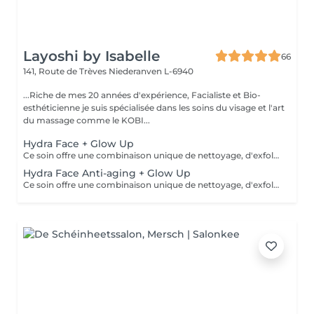
Layoshi by Isabelle
66
141, Route de Trèves
Niederanven L-6940
...Riche de mes 20 années d'expérience, Facialiste et Bio-
esthéticienne je suis spécialisée dans les soins du visage et l'art
du massage comme le KOBI...
Hydra Face + Glow Up
Ce soin offre une combinaison unique de nettoyage, d'exfoliation, d'extraction, d'hydratation et de protection pour une peau éclatante et nettoyée en profondeur: les pores sont resserrés, le teint éclairci, le grain de peau lissé, les ridules estompées, un visage hydraté et régénéré. Il est adapté à tous les types de peau, dès 12 ans pour un nettoyage en profondeur. *** Idéal en cure de 4 soins pour des résultats optimum*** Demandez-moi des renseignements, je me ferai un plaisir de vous conseiller...
Hydra Face Anti-aging + Glow Up
Ce soin offre une combinaison unique de nettoyage, d'exfoliation, d'extraction, d'hydratation et de protection pour une peau éclatante et nettoyée en profondeur: les pores sont resserrés, le teint éclairci, le grain de peau lissé, les ridules estompées, un visage hydraté, stimulé et raffermit. Il est adapté à tous les types de peau, en prévention anti-âge à partir de 25 ans... *** Recommandé en cure de 4 soins pour des résultats optimum*** Demandez-moi des renseignements, je me ferai un plaisir de vous conseiller.