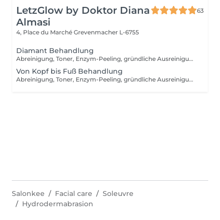
LetzGlow by Doktor Diana
63
Almasi
4, Place du Marché
Grevenmacher L-6755
Diamant Behandlung
Abreinigung, Toner, Enzym-Peeling, gründliche Ausreinigung, Massage, medizinische Wirkstoffeinschleusen mit Ultraschallgerät in den Gesichts- und Augenpartien, intensive Hautverjüngung mit V-TOX Maske + Infrabehandlung, Fuß- oder Armmassage, Vliesmaske, Abschlusspflege, Sonnenschutzcream
Von Kopf bis Fuß Behandlung
Abreinigung, Toner, Enzym-Peeling, gründliche Ausreinigung, Massage, medizinische Wirkstoffeinschleusen mit Ultraschallgerät, intensive Hautverjüngung mit V-TOX Maske + Infrabehandlung, Fuss- oder Armmassage, Vliesmaske, Abschlusspflege, Sonnenschutzcreme + Harmonische Seele Massage + Silver Pediküre Behandlung
Salonkee
Facial care
Soleuvre
Hydrodermabrasion