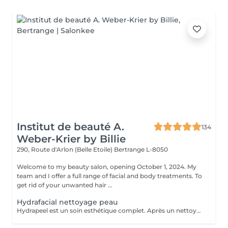
Institut de beauté A.
134
Weber-Krier by Billie
290, Route d'Arlon (Belle Etoile)
Bertrange L-8050
Welcome to my beauty salon, opening October 1, 2024. My
team and I offer a full range of facial and body treatments. To
get rid of your unwanted hair ...
Hydrafacial nettoyage peau
Hydrapeel est un soin esthétique complet. Après un nettoyage de la peau en profondeur grâce au système de Vortex-Fusion. Des résultats immédiats dès la première séance. Les rides et ridules sont lissées, la peau est parfaitement nettoyée, plus douce, lumineuse et redynamisée. *Stimule la désquamation des cellules mortes. *Elimine des comédons, extraction des impuretés *Hydrate -Sature la surface de la peau avec des actifs hydratants et nourrissants intenses. *Cible-Un grand nombre d'options de soins pour répondre aux besoins spécifiques de la peau : Élasticité et fermeté, teint unifié et vitalité, réjuvénation, peaux grasses et congestionnées. Les produits cosmétiques, les sérums booster et les protocoles spécifiques de la gamme Belensa permettent de personnaliser les soins Hydrapeel PRO pour traiter les différentes conditions cutanées. *Ultrasons Augmentent l'absorption des actifs cosmétiques et favorisent la microcirculation, pour atténuer les rides et les ridules. EMS bipolaire Tonifie la peau en stimulant les muscles sous- jacents Spray de solution oxygénée Pour améliorer l'hydratation et la vitalité de la peau. *Marteau froid -Resserrement des pores et vasoconstriction pour éliminer les rougeurs et estomper les cernes. *Spatule vibrante