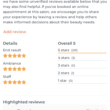
we have some unverified reviews available below that you
may also find helpful. If you've booked an online
appointment at this salon, we encourage you to share
your experience by leaving a review and help others
make informed decisions about their beauty needs.
Add review
Details
Overall
5
End result
5
stars
(291)
4
stars
(3)
Ambiance
3
stars
(0)
2
stars
(1)
Staff
1
star
(0)
Highlighted reviews: