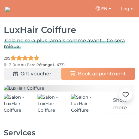
EN
Login
LuxHair Coiffure
Cela ne sera plus jamais comme avant... Ce sera
mieux.
295
7, Rue du Parc
Pétange L-4771
Gift voucher
Book appointment
Show
more
Services