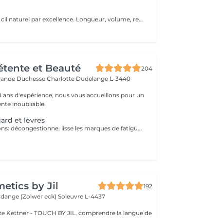
Traitement sur le cil naturel par excellence. Longueur, volume, rehaussement et intensité de la couleur des cils est la promesse du Keratin lash. Un effet d'optique se produit : des cils plus longs, épais et dense pour un regard sophistiqué au naturel. La tenue est entre 3 semaines et 1 mois et demi. Nous vous prions de bien vouloir respecter votre rendez-vous. En prenant rendez-vous, vous occupez une place, dont une autre personne aurait éventuellement besoin. Tout rendez-vous non annulé 24h en avance, est susceptible d'être facturé. (Si vous ne pouvez pas vous présenter à votre RDV, proposez-le éventuellement à un proche ou à un ami) Toute l'équipe de Aromas Institut vous remercie pour votre respect et votre compréhension.
Détente et Beauté
204
rande Duchesse Charlotte
Dudelange L-3440
18 ans d'expérience, nous vous accueillons pour un
te inoubliable.
gard et lèvres
Soin double actions: décongestionne, lisse les marques de fatigue et repulpe les lèvres
tics by Jil
192
erdange (Zolwer eck)
Soleuvre L-4437
e Kettner - TOUCH BY JIL, comprendre la langue de