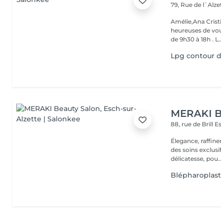
79, Rue de l`Alz
Amélie,Ana Crist
heureuses de vou
de 9h30 à 18h . L..
Lpg contour 
MERAKI B
88, rue de Brill
E
Élegance, raffin
des soins exclusi
délicatesse, pou..
Blépharoplast