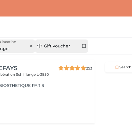
 location
Gift voucher
ange
EFAYS
Search
253
Libération
Schifflange L-3850
 BIOSTHETIQUE PARIS