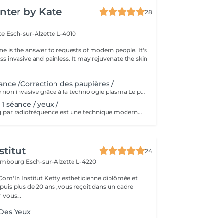
nter by Kate
28
n
tte
Esch-sur-Alzette L-4010
ne is the answer to requests of modern people. It's
ess invasive and painless. It may rejuvenate the skin
éance /Correction des paupières /
Plexr® : chirurgie non invasive grâce à la technologie plasma Le premier appareil plasma au monde utilisé en médecine esthétique, breveté internationalement. Une technique de médecine esthétique dédiée aux traitements non invasifs d'excès de peau, dans des indications esthétiques et dermatologiques. Cet appareil permet de réaliser des actes esthétiques, auparavant réalisés uniquement par la chirurgie. Sa très grande précision, cible le traitement de manière très localisée sans endommager les tissus environnants. Indications : - Correction des paupières : inférieures et supérieures - Rides : Code barres, pattes d'oies, plis pré-auriculaires, péribuccales, plis du coup, relâchement cutané - Cicatrices : acné, chéloïde - Taches localisées : lentigos, éphélides, vieillesse - Actes dermatologiques : verrues, angiomes, xanthélasma, fibromes, herpès simplex, hyperkératose Le tarif est variable selon la zone à traiter. Consultation et diagnostic gratuit avant traitement.
1 séance / yeux /
Le microneedling par radiofréquence est une technique moderne qui associe des micro-injections cutanées à un chauffage simultané des couches profondes de la peau grâce aux ondes radio (RF). Réalisé autour des yeux, ce traitement utilise de fines micro-aiguilles stériles qui pénètrent l'épiderme et diffusent la chaleur directement dans le derme, stimulant ainsi les processus de régénération et de réparation. Cette technologie permet de : - raffermir la peau des paupières et des cernes, - atténuer les ridules (y compris les pattes d'oie), - améliorer l'élasticité et la fermeté de la peau, et réduire les cernes et les poches sous les yeux.
stitut
24
uxembourg
Esch-sur-Alzette L-4220
etty estheticienne diplômée et
uis plus de 20 ans ,vous reçoit dans un cadre
 vous...
 Des Yeux