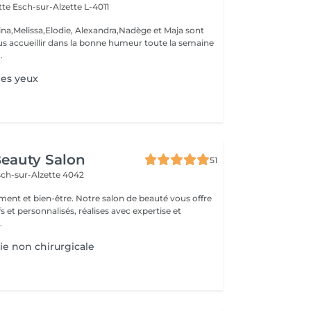
ette
Esch-sur-Alzette L-4011
ina,Melissa,Elodie, Alexandra,Nadège et Maja sont
s accueillir dans la bonne humeur toute la semaine
.
des yeux
eauty Salon
51
sch-sur-Alzette 4042
ement et bien-être. Notre salon de beauté vous offre
fs et personnalisés, réalises avec expertise et
.
ie non chirurgicale