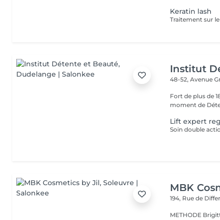
Keratin lash
Institut 
48-52, Avenue G
Fort de plus de 
moment de Déten
Lift expert re
MBK Cosme
194, Rue de Diff
METHODE Brigitt