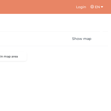
Login
EN
Show map
 in map area