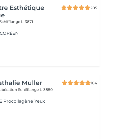
re Esthétique
205
ge
Schifflange L-3871
G CORÉEN
athalie Muller
184
Libération
Schifflange L-3850
 Procollagène Yeux