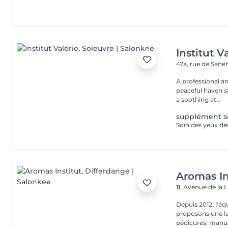
Institut V
47a, rue de San
A professional a
peaceful haven si
a soothing at...
supplément so
Soin des yeux dé
Aromas In
11, Avenue de la 
Depuis 2012, l'éq
proposons une la
pédicures, manucu