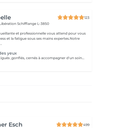
oelle
123
 Libération
Schifflange L-3850
ueillante et professionnelle vous attend pour vous
stress et la fatigue sous ses mains expertes.Notre
..
des yeux
pour des yeux fatigués ,gonflés, cernés à accompagner d'un soin visage de préférence
her Esch
499