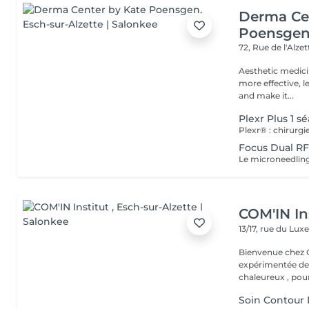
Derma Ce
Poensge
72, Rue de l'Alze
Aesthetic medici
more effective, l
and make it...
Plexr Plus 1 s
Focus Dual RF 
COM'IN In
13/17, rue du L
Bienvenue chez Com'In Institut K
expérimentée dep
chaleureux , pour
Soin Contour