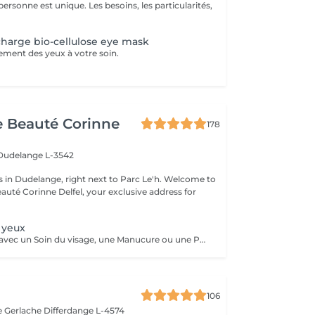
ersonne est unique. Les besoins, les particularités,
charge bio-cellulose eye mask
tement des yeux à votre soin.
de Beauté Corinne
178
Dudelange L-3542
 Dudelange, right next to Parc Le'h. Welcome to
eauté Corinne Delfel, your exclusive address for
.
 yeux
En combination avec un Soin du visage, une Manucure ou une Pédicure Patch Gel Liftant- Technologie cellulaire
106
e Gerlache
Differdange L-4574