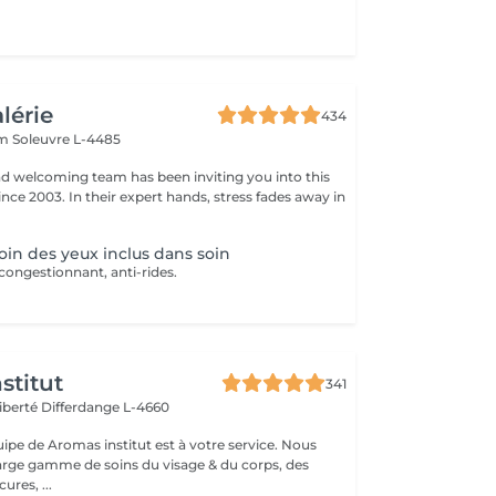
alérie
434
em
Soleuvre L-4485
nd welcoming team has been inviting you into this
nce 2003. In their expert hands, stress fades away in
in des yeux inclus dans soin
congestionnant, anti-rides.
stitut
341
Liberté
Differdange L-4660
uipe de Aromas institut est à votre service. Nous
rge gamme de soins du visage & du corps, des
res, ...