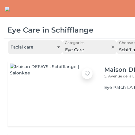
Eye Care
in
Schifflange
Categories
Choose a
Facial care
Eye Care
Schiffl
Maison D
5, Avenue de la 
Eye Patch LA