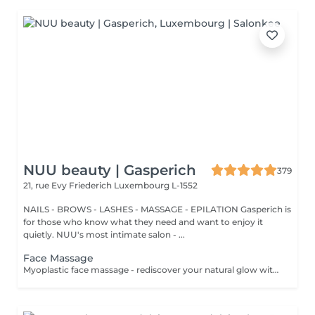
NUU beauty | Gasperich
379
21, rue Evy Friederich
Luxembourg L-1552
NAILS - BROWS - LASHES - MASSAGE - EPILATION Gasperich is
for those who know what they need and want to enjoy it
quietly. NUU's most intimate salon - ...
Face Massage
Myoplastic face massage - rediscover your natural glow with the deeply rejuvenating myoplastic face massage. This unique technique works not only on the surface of your skin but also on the deeper layers of muscles and fascia. Through precise, sculpting movements, it releases tension, improves circulation, and restores elasticity. The result? A lifted, defined, and radiant look that feels as refreshing as it appears. Every session is like a reset for your face leaving you looking youthful, relaxed, and glowing with vitality. Express Facial Massage is designed for those who value their time while expecting visible, refined results. This 30-minute lifting massage focuses on precise muscle stimulation to restore facial tone, improve skin firmness, and redefine the natural facial contour. The treatment helps reduce visible signs of fatigue while stimulating microcirculation, allowing the skin to regain a fresh, radiant, and naturally healthy glow. Perfect as an additional boost to your body massage for complete relaxation and rejuvenation. Important: This treatment is available only as an add-on to any body massage and cannot be booked as a standalone service.