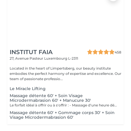
INSTITUT FAIA
458
27, Avenue Pasteur
Luxembourg L-2311
Located in the heart of Limpertsberg, our beauty institute
embodies the perfect harmony of expertise and excellence. Our
team of passionate professio...
Le Miracle Lifting
Massage détente 60' + Soin Visage
Microdermabrasion 60' + Manucure 30'
Le forfait idéal à offrir ou à s'offrir : - Massage d'une heure détente. - Soin visage d'une heure adapté au type de peau comprenant démaquillage, gommage, extraction des comédons, massage, masque et crème de soin. - Manucure comprenant le limage, la pousse et coupe des cuticules, gommage et massage avec crème de soin. Base transparente comprise si souhaitée.
Massage détente 60' + Gommage corps 30' + Soin
Visage Microdermabrasion 60'