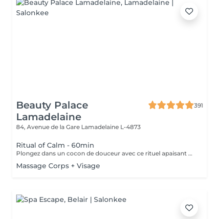
Beauty Palace
391
Lamadelaine
84, Avenue de la Gare
Lamadelaine L-4873
Ritual of Calm - 60min
Plongez dans un cocon de douceur avec ce rituel apaisant de 60 minutes, conçu pour relâcher les tensions accumulées et calmer l'agitation mentale. Ce soin associe un massage doux et ciblé du cuir chevelu à des manuvres manuelles sur la nuque et les épaules, pour une relaxation physique immédiate. Grâce à l'aromathérapie et à une ambiance enveloppante, ce rituel stimule la circulation sanguine, dégage les tensions crâniennes et procure une sensation de clarté et de légèreté. Les cheveux sont également séchés à la fin du soin, pour un retour à votre quotidien en toute élégance.
Massage Corps + Visage