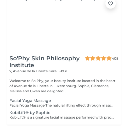
So'Phy Skin Philosophy
408
Institute
7, Avenue de la Liberté
Gare L-1931
Welcome to So'Phy, your beauty institute located in the heart
of Avenue de la Liberté in Luxembourg. Sophie, Clémence,
Mélissa and Gwen are delighted...
Facial Yoga Massage
Facial Yoga Massage The natural lifting effect through massage A dynamic and deep facial massage that stimulates the muscles and boosts circulation to redefine facial contours. Using expert techniques and specific tools such as Gua Sha and Mushrooms, this treatment works on both skin tonicity and the release of facial tension. It helps smooth features, brighten the complexion and reveal a more rested and naturally sculpted face. An ideal treatment for those seeking visible results while enjoying a moment of deep relaxation. As with every treatment at So'Phy, this massage is tailored to your skin's needs and the tensions observed.
KobiLift® by Sophie
KobiLift® is a signature facial massage performed with precise and rhythmic techniques designed to stimulate muscles, boost circulation and release tension. Working deep within the tissues, it helps redefine facial contours, smooth features and restore the skin's natural glow, while providing a natural lifting effect. KobiLift can be experienced on its own for an immediate effect, or combined with a complete facial treatment to enhance results and improve overall skin quality. Both invigorating and relaxing, this treatment offers a true moment of release while delivering visible results. Ideal for those seeking smoother, brighter and naturally firmer-looking skin.