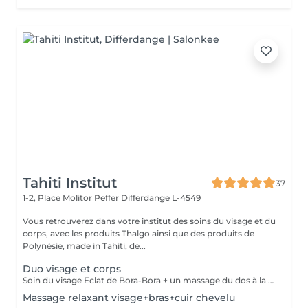
Tahiti Institut
37
1-2, Place Molitor Peffer
Differdange L-4549
Vous retrouverez dans votre institut des soins du visage et du
corps, avec les produits Thalgo ainsi que des produits de
Polynésie, made in Tahiti, de...
Duo visage et corps
Soin du visage Eclat de Bora-Bora + un massage du dos à la bougie Un moment de soin et de détente. Vous retrouverez un soin du visage de 30 min comprenant un gommage au sable de Bora-Bora et un massage à l'huile de coco véritable. Suivi d'un massage du dos relaxant à la bougie.
Massage relaxant visage+bras+cuir chevelu