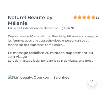
Naturel Beauté by
82
Mélanie
1, Rue de l’indépendance
Bettembourg L-3238
Depuis plus de 20 ans, Naturel Beauté by Mélanie accompagne
les femmes avec une approche globale, personnalisée et
fondée sur des expertises complémen...
Le massage facialiste 20 minutes, supplément du
soin visage
Lors du massage facial pendant le soin du visage, une musique de relaxation douce ainsi que des techniques de massage spécifiques : la combinaison parfaite. Un véritable éveil des sens qui permet de se détendre, se relaxer, lâcher prise dans l'inconscient. Tous les muscles du visage sont massés, ce qui vous procure un état de relaxation ainsi qu'une assimilation de tous les effets bénéfiques du massage