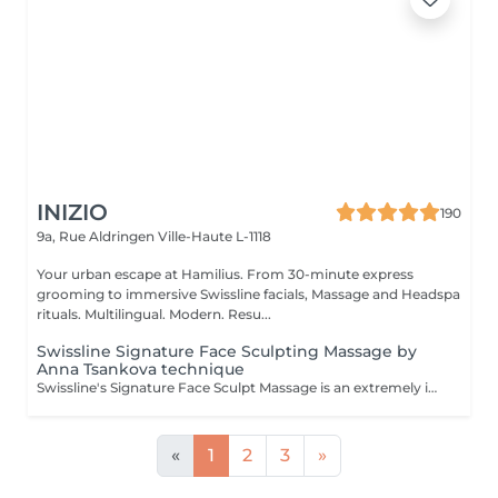
INIZIO
190
9a, Rue Aldringen
Ville-Haute L-1118
Your urban escape at Hamilius. From 30-minute express
grooming to immersive Swissline facials, Massage and Headspa
rituals. Multilingual. Modern. Resu...
Swissline Signature Face Sculpting Massage by
Anna Tsankova technique
Swissline's Signature Face Sculpt Massage is an extremely innovative, original and technical facial massage. The rhythmic, deep flow, yet relaxing, treatment incorporates breath work, MLD, muscle release and facia manipulation, together with Tsankova's signature advanced massage sculpting techniques. The treatment stimulates lymphatic drainage & circulation, relieves muscle tension, shapes facial contours and reactivates collagen. This innovative treatment provides clients with the sensation that their face has opened up, free from blockages and visibly lifted, expression lines smoothed and circulation improved, resulting in a renewed radiance and glow.
«
1
2
3
»