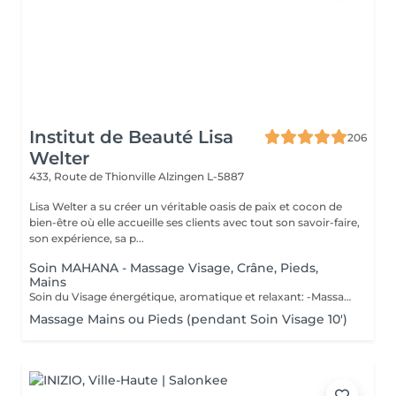
Institut de Beauté Lisa
206
Welter
433, Route de Thionville
Alzingen L-5887
Lisa Welter a su créer un véritable oasis de paix et cocon de
bien-être où elle accueille ses clients avec tout son savoir-faire,
son expérience, sa p...
Soin MAHANA - Massage Visage, Crâne, Pieds,
Mains
Soin du Visage énergétique, aromatique et relaxant: -Massage en étoile du Crâne, Mains, Pieds - Inspiré d'un rituel Polynésien, avec des huiles essentielles de fleur de Tiaré et Jasmin. Les Bienfaits Mahana: -Relaxe intensément -Délie les zones de tensions -Relance l'énergie -Apaise le mental -Hydratation de la Peau en profondeur -Illume le teint
Massage Mains ou Pieds (pendant Soin Visage 10')