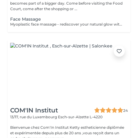
becomes part of a bigger day. Come before visiting the Food
Court, come after the shopping or ...
Face Massage
Myoplastic face massage - rediscover your natural glow with the deeply rejuvenating myoplastic face massage. This unique technique works not only on the surface of your skin but also on the deeper layers of muscles and fascia. Through precise, sculpting movements, it releases tension, improves circulation, and restores elasticity. The result? A lifted, defined, and radiant look that feels as refreshing as it appears. Every session is like a reset for your face leaving you looking youthful, relaxed, and glowing with vitality. Buccal face massage - is one of the most exclusive beauty treatments loved by celebrities worldwide. Performed both outside and inside the mouth, it targets the deepest facial muscles that are rarely activated. This powerful technique relieves jaw tension, sculpts cheekbones, plumps lips naturally, and improves lymphatic drainage. The result is a beautifully contoured, youthful face with a radiant, healthy glow. After just one session, you'll feel lighter, fresher, and more confident. This is an experience that goes beyond beauty, reaching harmony and balance.
COM'IN Institut
24
13/17, rue du Luxembourg
Esch-sur-Alzette L-4220
Bienvenue chez Com'In Institut Ketty estheticienne diplômée
et expérimentée depuis plus de 20 ans ,vous reçoit dans un