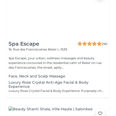
Spa Escape
290
16, Rue des Franciscaines
Belair L-1539
Spa Escape, your urban, wellness massages and beauty
experience cocooned in the residential calm of Belair on rue
des Franciscaines, the street, aptly...
Face, Neck and Scalp Massage
Luxury Rose Crystal Anti-Age Facial & Body
Experience
Luxury Rose Crystal Facial & Body Experience: Purposely chosen, award-winning products by Organic Pharmacy and its ritual makes this luxury spa experience the one and only. Skin care and body well-being takes this experience to a whole other level. All-around organic ingredients are used to quench your skin's thirst for hydration, purification and nutrition. During this relaxing and serene moment you are also pampered with a rose crystal lymphatic drainage facial massage resulting in a sculpted, dewy, and radiant appearance. The accompanying body massage. culminates the treatment as a total zen experience.