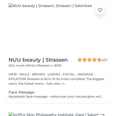
NUU beauty | Strassen
427
204, route d'Arlon
Strassen L-8010
HAIR - NAILS - BROWS - LASHES - FACIAL - MASSAGE -
EPILATION Strassen is NUU at its most complete. The biggest
salon, the fullest menu - hair, skin, n...
Face Massage
Myoplastic face massage - rediscover your natural glow with the deeply rejuvenating myoplastic face massage. This unique technique works not only on the surface of your skin but also on the deeper layers of muscles and fascia. Through precise, sculpting movements, it releases tension, improves circulation, and restores elasticity. The result? A lifted, defined, and radiant look that feels as refreshing as it appears. Every session is like a reset for your face leaving you looking youthful, relaxed, and glowing with vitality. Buccal face massage - is one of the most exclusive beauty treatments loved by celebrities worldwide. Performed both outside and inside the mouth, it targets the deepest facial muscles that are rarely activated. This powerful technique relieves jaw tension, sculpts cheekbones, plumps lips naturally, and improves lymphatic drainage. The result is a beautifully contoured, youthful face with a radiant, healthy glow. After just one session, you'll feel lighter, fresher, and more confident. This is an experience that goes beyond beauty, reaching harmony and balance. Express face massage is designed for those who value their time while expecting visible, refined results. This 30-minute lifting massage focuses on precise muscle stimulation to restore facial tone, improve skin firmness, and redefine the natural facial contour. The treatment helps reduce visible signs of fatigue while stimulating microcirculation, allowing the skin to regain a fresh, radiant, and naturally healthy glow. Perfect as an additional boost to your body massage for complete relaxation and rejuvenation. Important: This treatment is available only as an add-on to any body massage and cannot be booked as a standalone service.