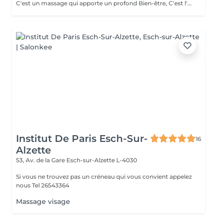
C'est un massage qui apporte un profond Bien-être, C'est l'une des techniques les plus efficaces pour harmoniser le corps et l'esprit, lutter contre le stress, l'agitation, L'anxiété, les émotions, l insomnie, la fatigue etc ... La tête est le lieu où se réuni et se concentre l'ensemble du système nerveux. Toutes les informations transmises aux nerfs transitent par la tête. Le massage de la tête Prodigue à l'ensemble du corps relaxation, une meilleure circulation du sang et une Bonne oxygénation. Le massage de la nuque et épaules permet de soulager les douleurs, décontracter les muscles et les tensions. Contre-indications : Il est déconseillé aux patients souffrant de problème d'hypertension artérielle grave, Aux patients ayant subi une opération crânienne récente (moins de 3 mois), a toutes personnes qui réagiraient de manière inhabituelle pendant le massage (agitation, raideur etc)...ou des lésions cutanées sur la tête. Le visage a de très nombreux muscles, qui eux aussi doivent travailler pour être en forme. Le massage du visage relâche les tensions, détends en profondeur, améliore la santé des yeux, du nez, atténue aussi les rides, les crispations, dénoue les muscles tendus, décontracte la mâchoire. Il combat et prévient les migraines et les maux de tête. Il améliore l'humeur de la personne. Il aide à réduire l'insomnie et l'anxiété. Il combat le rhume et apporte un soulagement immédiat aux personnes souffrant de sinusite. Il favorise la concentration
Institut De Paris Esch-Sur-
16
Alzette
53, Av. de la Gare
Esch-sur-Alzette L-4030
Si vous ne trouvez pas un créneau qui vous convient appelez
nous Tel 26543364
Massage visage