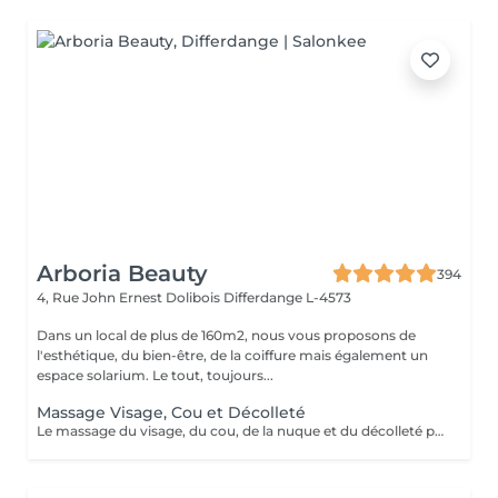
Arboria Beauty
394
4, Rue John Ernest Dolibois
Differdange L-4573
Dans un local de plus de 160m2, nous vous proposons de
l'esthétique, du bien-être, de la coiffure mais également un
espace solarium. Le tout, toujours...
Massage Visage, Cou et Décolleté
Le massage du visage, du cou, de la nuque et du décolleté permet le relâchement des tensions accumulées ; il stimule la circulation sanguine et redonne à la peau l'éclat de la santé. Détendre les muscles faciaux aide à réduire l'impact des années. Des massages du visage réguliers contribuent à resserrer et à remonter les muscles. Dans le cou et la nuque se logent et s'accumulent des tensions qu'il faut détendre de façon régulière pour retrouver une bonne mobilité, une aisance. Ce massage procure une sensation durable de détente et de bien être.