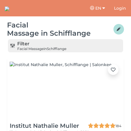
EN
Login
Facial
Massage
in
Schifflange
Filter
Facial Massage
in
Schifflange
Institut Nathalie Muller
184