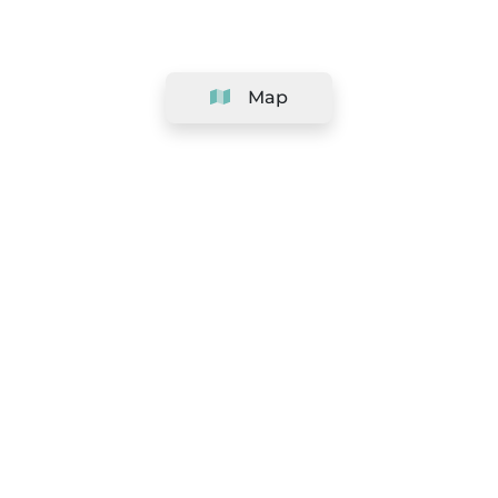
Map
Company
Support
Team
&
Careers
Information for salons
Legal
Exercise withdrawal right