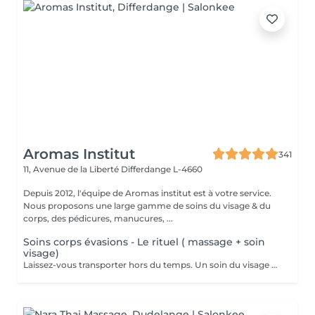
Aromas Institut
341
11, Avenue de la Liberté
Differdange L-4660
Depuis 2012, l'équipe de Aromas institut est à votre service.
Nous proposons une large gamme de soins du visage & du
corps, des pédicures, manucures, ...
Soins corps évasions - Le rituel ( massage + soin
visage)
Laissez-vous transporter hors du temps. Un soin du visage profond et adapté à votre peau, un soin du contour des yeux et un massage corps aux huiles chaudes. Nous vous prions de bien vouloir respecter votre rendez-vous. En prenant rendez-vous, vous occupez une place, dont une autre personne aurait éventuellement besoin. Tout rendez-vous non annulé 24h en avance, est susceptible d'être facturé. (Si vous ne pouvez pas vous présenter à votre RDV, proposez-le éventuellement à un proche ou à un ami) Toute l'équipe de Aromas Institut vous remercie pour votre respect et votre compréhension.