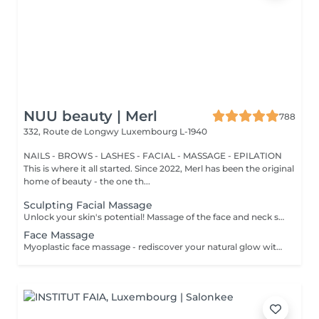
NUU beauty | Merl
788
332, Route de Longwy
Luxembourg L-1940
NAILS - BROWS - LASHES - FACIAL - MASSAGE - EPILATION
This is where it all started. Since 2022, Merl has been the original
home of beauty - the one th...
Sculpting Facial Massage
Unlock your skin's potential! Massage of the face and neck stimulate blood circulation, promote relaxation, and improve the appearance of the skin. It represents rejuvenating treatment that can help you achieve a more youthful, glowing complexion. Age restrictions: recommended to do from 20 years. Post procedure recommendations: there are no post recommendations after these procedures. Frequency: for the constant result recommended to do 8-10 times, once in 1 week.
Face Massage
Myoplastic face massage - rediscover your natural glow with the deeply rejuvenating myoplastic face massage. This unique technique works not only on the surface of your skin but also on the deeper layers of muscles and fascia. Through precise, sculpting movements, it releases tension, improves circulation, and restores elasticity. The result? A lifted, defined, and radiant look that feels as refreshing as it appears. Every session is like a reset for your face leaving you looking youthful, relaxed, and glowing with vitality. Express face massage is designed for those who value their time while expecting visible, refined results. This 30-minute lifting massage focuses on precise muscle stimulation to restore facial tone, improve skin firmness, and redefine the natural facial contour. The treatment helps reduce visible signs of fatigue while stimulating microcirculation, allowing the skin to regain a fresh, radiant, and naturally healthy glow. Perfect as an additional boost to your body massage for complete relaxation and rejuvenation. Important: This treatment is available only as an add-on to any body massage and cannot be booked as a standalone service.