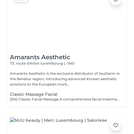
Amarants Aesthetic
73, route d'Arlon
luxembourg L-1140
Amarants Aesthetic is the exclusive distributor of JeuDerm in
the Benelux region, introducing advanced Korean aesthetic
solutions to the European mark...
Classic Massage Facial
(EN) Classic Facial Massage A comprehensive facial treatment combining classic massage techniques with a professional mask as the final step. The treatment is designed to relax facial muscles, improve microcirculation, support skin tone, and restore a feeling of freshness and comfort. The treatment is performed using professional JeuDerm skincare products. The finishing professional mask enhances the effects of the treatment, providing deep hydration, nourishment, and comfort for the skin. An ideal ritual for releasing facial tension, supporting skin recovery, improving overall skin condition, and maintaining natural beauty and radiance. Who is this treatment for? * Facial muscle tension; * Signs of fatigue and stress; * Loss of skin tone and firmness; * Skin requiring hydration and recovery; * Skin showing signs of fatigue; * Maintaining healthy and well-cared-for skin. Benefits after the treatment: * Relaxed facial muscles; * Fresher and more rested appearance; * Feeling of relaxation and lightness; * Hydrated and comfortable skin; * Support of skin tone; * Natural skin radiance. (FR) Massage facial classique Un soin complet associant les techniques classiques de massage du visage avec l'application d'un masque professionnel en étape finale. Le soin vise à détendre les muscles du visage, améliorer la microcirculation, maintenir le tonus cutané et restaurer une sensation de fraîcheur et de confort. Le soin est réalisé avec les produits professionnels JeuDerm. Le masque professionnel finalise le traitement en renforçant ses effets, en apportant une hydratation profonde, des soins nourrissants et un confort optimal à la peau. Un rituel idéal pour libérer les tensions, favoriser la récupération de la peau, améliorer son état général et préserver sa beauté naturelle et son éclat. À qui s'adresse ce soin ? * Tensions musculaires du visage ; * Signes de fatigue et de stress ; * Perte de tonicité et de fermeté de la peau ; * Peaux nécessitant hydratation et récupération ; * Peaux marquées par la fatigue ; * Entretien d'une peau saine et soignée. Résultats après le soin : * Muscles du visage détendus ; * Visage plus frais et reposé ; * Sensation de détente et de légèreté ; * Peau hydratée et confortable ; * Maintien du tonus cutané ; * Éclat naturel de la peau.