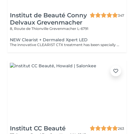
Institut de Beauté Conny
347
Delvaux Grevenmacher
8, Route de Thionville
Grevenmacher L-6791
NEW Clearist + Dermaled Xpert LED
The innovative CLEARIST CTX treatment has been specially developed for blemished, oily and acne-prone skin. This exclusive treatment concept combines highly effective active ingredients with modern DERMALED XPERT LED phototherapy. Blue LED light has an antibacterial effect and helps to clear the skin, whilst red LED light has a soothing effect and promotes natural regeneration. The result is a visibly refined, more balanced complexion with fewer blemishes and redness gentle, effective and with no downtime.
Institut CC Beauté
263