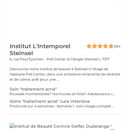
Institut L'Intemporel
284
Steinsel
6, rue Paul Eyschen - Pall Center (à l’étage)
Steinsel L-7317
Découvrez notre institut de beauté à Steinsel à l'étage de
l'épicerie Pall Center, dans une ambiance empreinte de sérénité
et de calme, prêt pour une ...
Soin "traitement acné"
Poussée momentanée? Hormones en folie? Adolescence compliquée? Ce soin est pour vous. Le soin visage complet comprend un nettoyage en profondeur de la peau avec vapeur et extraction des comédons, un léger massage suivi de 20' de traitement. LED et un masque apaisant ou purifiant. Le soin flash est conseillé en entretien suite à un soin complet, entre 2 soins par exemple ou si acné plus tenace. Il comprend un nettoyage du visage, un léger massage et le traitement LED 20'. Pourquoi la LED? La puissance de la lumière LED bleue agit rapidement et efficacement pour éliminer l'acné, les imperfections et l'inflammation existantes, sans dessécher la peau. Elle régule également la production de sébum pour prévenir de futures éruptions cutanées, laissant votre peau claire, saine et lisse.
Soins "traitement acné" cure intensive
Protocole sur 4 semaines : Semaine 1 : soin visage complet + un soin flash (espacé de 2 jours minimum) Semaine 2 / 3 et 4 : 2 soins flash (espacé de 2 jours minimum) Descriptif complet : voir "Soin traitement acné"