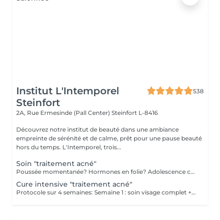
Institut L'Intemporel
538
Steinfort
2A, Rue Ermesinde (Pall Center)
Steinfort L-8416
Découvrez notre institut de beauté dans une ambiance
empreinte de sérénité et de calme, prêt pour une pause beauté
hors du temps. L'Intemporel, trois...
Soin "traitement acné"
Poussée momentanée? Hormones en folie? Adolescence compliquée? Ce soin est pour vous. Le soin visage complet comprend un nettoyage en profondeur de la peau avec vapeur et extraction des comédons, un léger massage suivi de 20' de traitement LED et un masque apaisant ou purifiant. Le soin flash est conseillé en entretien suite à un soin complet, entre 2 soins par exemple ou si acné plus tenace. Il comprend un nettoyage du visage, un léger massage et le traitement LED 20'. Pourquoi la LED? La puissance de la lumière LED bleue agit rapidement et efficacement pour éliminer l'acné, les imperfections et l'inflammation existantes, sans dessécher la peau. Elle régule également la production de sébum pour prévenir de futures éruptions cutanées, laissant votre peau claire, saine et lisse.
Cure intensive "traitement acné"
Protocole sur 4 semaines: Semaine 1 : soin visage complet + un soin flash (espacé de 2 jours minimum) Semaine 2 / 3 et 4 : 2 soins flash (espacé de 2 jours minimum) Descriptif complet voir "Soin traitement acné"