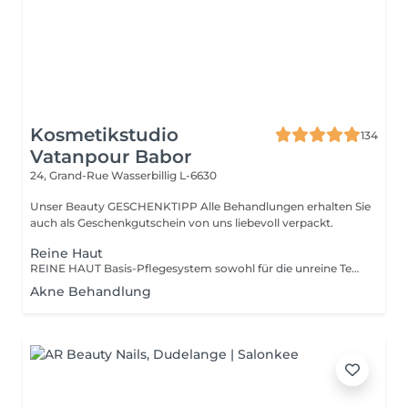
Kosmetikstudio
134
Vatanpour Babor
24, Grand-Rue
Wasserbillig L-6630
Unser Beauty GESCHENKTIPP Alle Behandlungen erhalten Sie
auch als Geschenkgutschein von uns liebevoll verpackt.
Reine Haut
REINE HAUT Basis-Pflegesystem sowohl für die unreine Teenager-Haut als auch für die unreine, anspruchsvolle Haut ab 30. Spezialwirkstoffe reduzieren Hautunreinheiten und verbessern das Hautbild sichtbar. Je nach Hautbild lässt sich zusätzlich eine straffende Anti-Falten-Wirkung erzielen.
Akne Behandlung