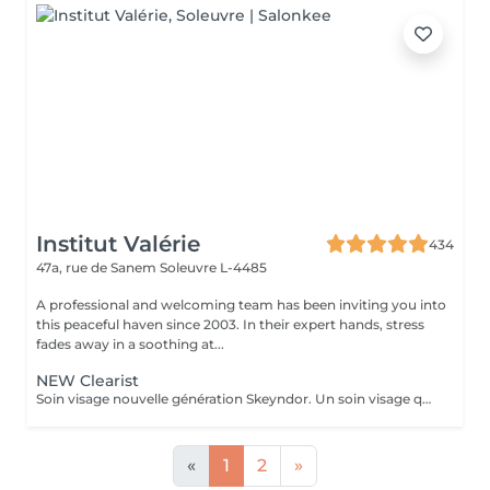
Institut Valérie
434
47a, rue de Sanem
Soleuvre L-4485
A professional and welcoming team has been inviting you into
this peaceful haven since 2003. In their expert hands, stress
fades away in a soothing at...
NEW Clearist
Soin visage nouvelle génération Skeyndor. Un soin visage qui va mattifier, resserer les pores et nettoyer en profondeur. Il va équilibrer la production de sébum. Idéal pour peaux épaisses, pores dilatées, mixte et/ou grasse à tendance acnéique.
«
1
2
»