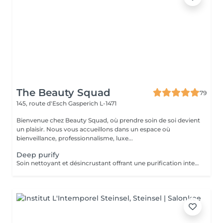
The Beauty Squad
79
145, route d'Esch
Gasperich L-1471
Bienvenue chez Beauty Squad, où prendre soin de soi devient
un plaisir. Nous vous accueillons dans un espace où
bienveillance, professionnalisme, luxe...
Deep purify
Soin nettoyant et désincrustant offrant une purification intense, aidant les peaux à tendance acnéique et séborrhéique à retrouver un équilibre Deep Purify nettoie les pores en profondeur pour prévenir et atténuer les imperfections. Ce soin est indispensable à une bonne pénétration des agents actifs lors de l'application de produits cosméceutiques. 1 Séance: 135€ forfait 5 séances : 610€