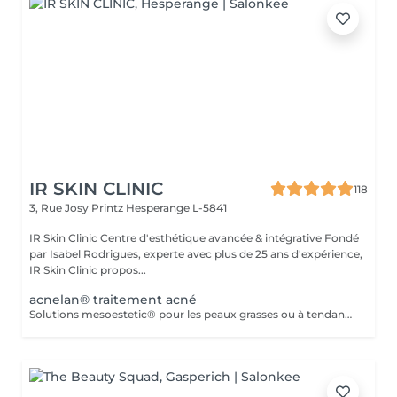
IR SKIN CLINIC
118
3, Rue Josy Printz
Hesperange L-5841
IR Skin Clinic Centre d'esthétique avancée & intégrative Fondé
par Isabel Rodrigues, experte avec plus de 25 ans d'expérience,
IR Skin Clinic propos...
acnelan® traitement acné
Solutions mesoestetic® pour les peaux grasses ou à tendance acnéique. Résultats dermatologiquement prouvés.Méthode professionnelle esthétique pour le traitement des peaux à tendance acnéique et séborrhéique. Nettoie en profondeur la peau des impuretés acnéiques, facilitant ainsi l'activité optimale de l'unité pilosébacée.