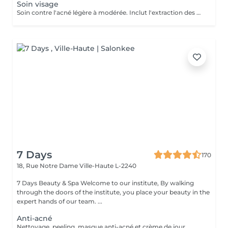
Soin visage
Soin contre l'acné légère à modérée. Inclut l'extraction des comédons, micro kystes, désinfection de pustules et soins adaptés. J'accorde beaucoup d'importance à expliquer les bons gestes à mes jeunes client(e)s afin qu'il prennent conscience de leur peau et prennent les bonnes habitudes. Pour de meilleurs résultats je conseille 1 soin par semaine sur 1 mois. Important: J'accorde autant d'importance à la relaxation et l'intimité de mes jeunes clients. De ce fait aucun accompagnant ne sera autorisé à rester dans la cabine durant le soin Inclut: Nettoyage et extraction de kystes, comédons et pustules. Désinfection et soins purifiants adaptés. Matériel stérilisé et/ou à usage unique.
7 Days
170
18, Rue Notre Dame
Ville-Haute L-2240
7 Days Beauty & Spa Welcome to our institute, By walking
through the doors of the institute, you place your beauty in the
expert hands of our team. ...
Anti-acné
Nettoyage, peeling, masque anti-acné et crème de jour.