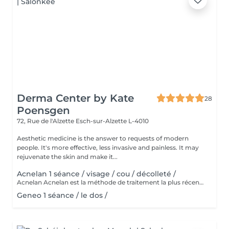
Derma Center by Kate
28
Poensgen
72, Rue de l'Alzette
Esch-sur-Alzette L-4010
Aesthetic medicine is the answer to requests of modern
people. It's more effective, less invasive and painless. It may
rejuvenate the skin and make it...
Acnelan 1 séance / visage / cou / décolleté /
Acnelan Acnelan est la méthode de traitement la plus récente et la plus innovante de l'acné. Le pack de soins de la marque espagnole Mesoestetic guérit efficacement les changements d'acné de différentes origines et phases. Cette thérapie apaise la peau et les zones enflammées, et a un effet très positif sur la guérison des complications de l'acné, car les cicatrices ne sont plus aussi visibles et les taches sont affinées. C'est la méthode complexe qui guérit l'acné et empêche de nouveaux changements de se produire. Principalement les principes actifs, tels que le complexe bexarétinyle (un rétinoïde), le soufre et le kaolin, fonctionnent comme un nettoyant en profondeur pour les pores obstrués, ce qui conduit à une amélioration visible du teint de la peau. De plus, d'autres ingrédients actifs tels que l'acide hyaluronique, le zinc, l'aloe vera et le cuivre sont présents dans le pack Acknelan. Le complexe d'acné breveté comprend également: Alcool | Acide mandélique | Azelate de disodium | Soufre | Kaolin | Aqua | Acide salicylique | Hydroxypropylméthylcellulose | Acide shikimique | Rétinoxytriméthylsilanes. Les substances combattent tous les symptômes de l'acné, guérissent la peau enflammée, nettoient les pores, réduisent le nombre de points noirs, écaillent la peau, affinent l'apparence, équilibrent la production de sébum et ont un effet antibactérien.
Geneo 1 séance / le dos /