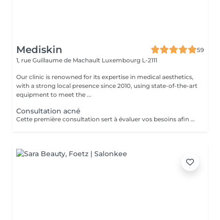
Mediskin
59
1, rue Guillaume de Machault
Luxembourg L-2111
Our clinic is renowned for its expertise in medical aesthetics,
with a strong local presence since 2010, using state-of-the-art
equipment to meet the ...
Consultation acné
Cette première consultation sert à évaluer vos besoins afin de vous guider vers les soins sur mesure qui répondront au mieux. À cette occasion, toutes les informations nécessaires, telles que les contre-indications, les résultats attendus et autres détails importants, vous seront fournies pour assurer une prise en charge optimale et vous garantir un suivi personnalisé.