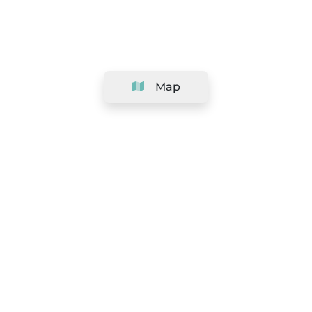
Map
Company
Support
Team
&
Careers
Information for salons
Legal