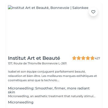
Institut Art et Beauté
427
137, Route de Thionville
Bonnevoie L-2611
Isabel et son équipe conjuguent parfaitement beauté,
relaxation et bien-être. Les meilleures marques esthétiques et
cosmétiques ainsi que la technolo...
Microneedling: Smoother, firmer, more radiant
skin
Microneedling, an aesthetic treatment that naturally stimulates collagen and elastin production. Ideal for improving skin texture, minimizing enlarged pores, reducing fine lines, acne scars, or pigmentation spots. Gentle and effective technique, suitable for all skin types. Professional serums used for optimal results. Personalized consultation before each session.
Microneedling