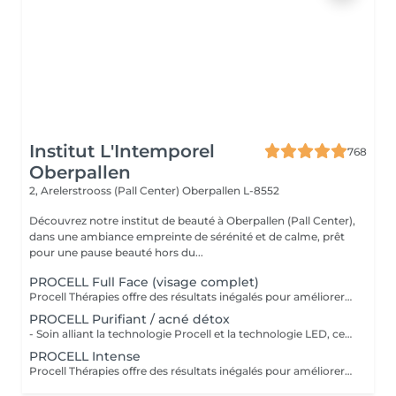
Institut L'Intemporel
768
Oberpallen
2, Arelerstrooss (Pall Center)
Oberpallen L-8552
Découvrez notre institut de beauté à Oberpallen (Pall Center),
dans une ambiance empreinte de sérénité et de calme, prêt
pour une pause beauté hors du...
PROCELL Full Face (visage complet)
Procell Thérapies offre des résultats inégalés pour améliorer l'apparence des rides et ridules, des cicatrices d'acné et des dommages causés par le soleil. Avec une irritation minimale, les traitements Procell sont sûrs, non invasifs, efficaces et fournissent des résultats qui parlent d'eux-mêmes. Ce n'est pas un hasard si Procell Thérapies est devenu le leader du microneedling..
PROCELL Purifiant / acné détox
- Soin alliant la technologie Procell et la technologie LED, ce qui permet un effet bactéricide, rénovateur, affine les cicatrices liées à l'acné et ressert les pores - Ce soin est conseillé en cure pour être entièrement efficace - Attention: déconseillé sur l'acné active - Pas de vapeur. Pour plus de renseignements, contactez nous.
PROCELL Intense
Procell Thérapies offre des résultats inégalés pour améliorer l'apparence des rides et ridules, des cicatrices d'acné et des dommages causés par le soleil. Avec une irritation minimale, les traitements Procell sont sûrs, non invasifs, efficaces et fournissent des résultats qui parlent d'eux-mêmes. Ce n'est pas un hasard si Procell Thérapies est devenu le leader du microneedling .. Profitez de la technologie Procell tout en réalisant un soin complet nettoyant.