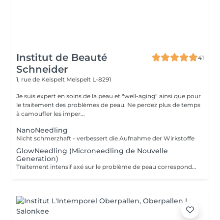
Institut de Beauté
41
Schneider
1, rue de Keispelt
Meispelt L-8291
Je suis expert en soins de la peau et "well-aging" ainsi que pour
le traitement des problèmes de peau. Ne perdez plus de temps
à camoufler les imper...
NanoNeedling
Nicht schmerzhaft - verbessert die Aufnahme der Wirkstoffe
GlowNeedling (Microneedling de Nouvelle
Generation)
Traitement intensif axé sur le problème de peau correspondant. Domaines d'application : Rides/anti-âge, peau très sèche ou très grasse, cicatrices (d'acné), troubles de la pigmentation, etc. Il est recommandé d'effectuer au moins 4 traitements à 2-3 semaines d'intervalle pour obtenir de très bons résultats. Le Post-Needling kit est indispensable pour obtenir les meilleurs résultats. Veuillez réserver le traitement de découverte si vous êtes un nouveau client. Ceci est nécessaire pour exclure toute contre-indication et pour établir avec vous un plan de traitement adapté. Déroulement : Nettoyage, gommage, needling avec des substances actives de haute qualité adaptées au problème de peau, masque rafraîchissant, creme de soin, conseil.