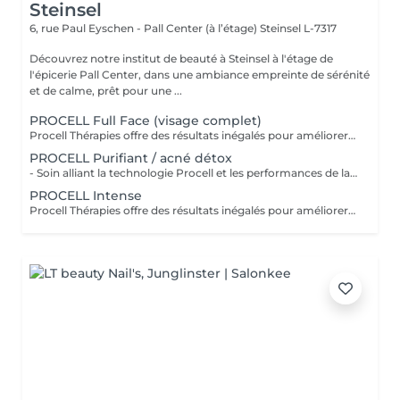
Steinsel
6, rue Paul Eyschen - Pall Center (à l’étage)
Steinsel L-7317
Découvrez notre institut de beauté à Steinsel à l'étage de
l'épicerie Pall Center, dans une ambiance empreinte de sérénité
et de calme, prêt pour une ...
PROCELL Full Face (visage complet)
Procell Thérapies offre des résultats inégalés pour améliorer l'apparence des rides et ridules, des cicatrices d'acné et des dommages causés par le soleil. Avec une irritation minimale, les traitements Procell sont sûrs, non invasifs, efficaces et fournissent des résultats qui parlent d'eux-mêmes. Ce n'est pas un hasard si Procell Thérapies est devenu le leader du microneedling .. Possibilité d'abonnement 4+1
PROCELL Purifiant / acné détox
- Soin alliant la technologie Procell et les performances de la lampe LED, ce qui permet un effet bactéricide, rénovateur, affine les cicatrices liées à l'acné et ressert les pores - Ce soin est conseillé en cure de 4 soins pour être entièrement efficace - Attention: déconseillé sur l'acné active
PROCELL Intense
Procell Thérapies offre des résultats inégalés pour améliorer l'apparence des rides et ridules, des cicatrices d'acné et des dommages causés par le soleil. Avec une irritation minimale, les traitements Procell sont sûrs, non invasifs, efficaces et fournissent des résultats qui parlent d'eux-mêmes. Ce n'est pas un hasard si Procell Thérapies est devenu le leader du microneedling .. Profitez de la technologie Procell tout en réalisant un soin complet nettoyant.