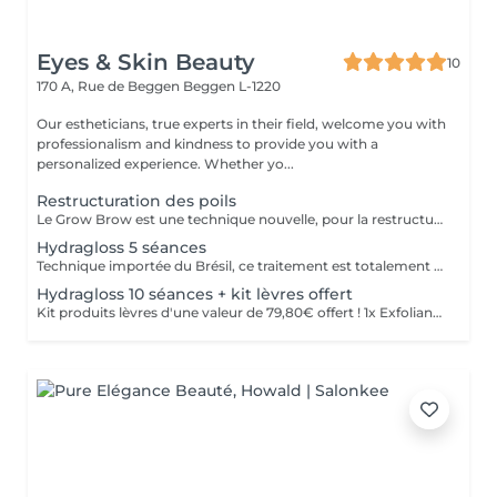
Eyes & Skin Beauty
10
170 A, Rue de Beggen
Beggen L-1220
Our estheticians, true experts in their field, welcome you with
professionalism and kindness to provide you with a
personalized experience. Whether yo...
Restructuration des poils
Le Grow Brow est une technique nouvelle, pour la restructuration des poils; Grâce à celle-ci nous permettons aux poils non visibles de se régénérer afin de combler naturellement les zones des failles : des sourcils, barbes, cheveux.... La densité est améliorer à hauteur de 63% permettant de combler les zones d'alopécie; Ce traitement est non invasif , et les résultat son concluant entre 4 et 6 séances régulières; Convient parfaitement aux hommes et aux femmes soucieux de récupérer leur densité dans faire appel à la micro ou dermopigmentation;
Hydragloss 5 séances
Technique importée du Brésil, ce traitement est totalement personnalisé et repensé par Autour du Regard. Peu invasif, il est profond et spécifiquement conçu pour les lèvres. Ce soin consiste à faire pénétrer des actifs dont l'acide hyaluronique pour donner du volume, combler, repulper, hydrater et nourrir les lèvres, à l'aide de micro ou nano aiguilles qui grâce à leur passage dans la lèvre, permettent de stimuler le métabolisme de régénération cellulaire, favorisant ainsi la synthèse naturelle de collagène et élastine.
Hydragloss 10 séances + kit lèvres offert
Kit produits lèvres d'une valeur de 79,80€ offert ! 1x Exfoliant lèvres Sugar Lips 30g 1x Gloss Volumisateur Perfect Lips 3,8g 1x Masques lèvres (12 unités) Technique importée du Brésil, ce traitement est totalement personnalisé et repensé par Autour du Regard. Peu invasif, il est profond et spécifiquement conçu pour les lèvres. Ce soin consiste à faire pénétrer des actifs dont l'acide hyaluronique pour donner du volume, combler, repulper, hydrater et nourrir les lèvres, à l'aide de micro ou nano aiguilles qui grâce à leur passage dans la lèvre, permettent de stimuler le métabolisme de régénération cellulaire, favorisant ainsi la synthèse naturelle de collagène et élastine.