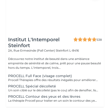
Institut L'Intemporel
538
Steinfort
2A, Rue Ermesinde (Pall Center)
Steinfort L-8416
Découvrez notre institut de beauté dans une ambiance
empreinte de sérénité et de calme, prêt pour une pause beauté
hors du temps. L'Intemporel, trois...
PROCELL Full Face (visage complet)
Procell Thérapies offre des résultats inégalés pour améliorer l'apparence des rides et ridules, des cicatrices d'acné et des dommages causés par le soleil. Avec une irritation minimale, les traitements Procell sont sûrs, non invasifs, efficaces et fournissent des résultats qui parlent d'eux-mêmes. Ce n'est pas un hasard si Procell Thérapies est devenu le leader du microneedling..
PROCELL Spécial décolleté
Un soin ciblé sur le décolleté (pas le cou) afin de densifier, lisser et repulper cette zone fragile Nettoyage + gommage de la zone, passage Procell et masque (pas de massage dans ce soin) Conseillé en cure de 4 soins sur 4 mois avec une séance d'entretien 2x par an en fin de cure
PROCELL Contour des yeux et des lèvres
La thérapie Procell pour traiter en un soin le contour des yeux et le contour des lèvres.