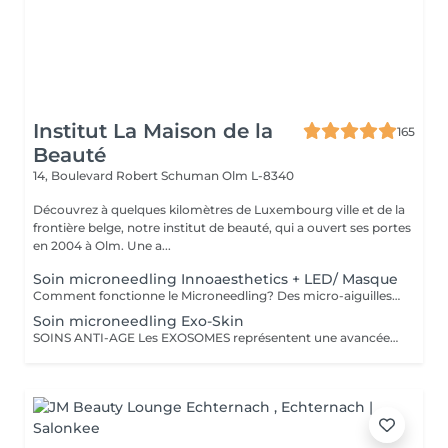
Institut La Maison de la
165
Beauté
14, Boulevard Robert Schuman
Olm L-8340
Découvrez à quelques kilomètres de Luxembourg ville et de la
frontière belge, notre institut de beauté, qui a ouvert ses portes
en 2004 à Olm. Une a...
Soin microneedling Innoaesthetics + LED/ Masque
Comment fonctionne le Microneedling? Des micro-aiguilles pénètrent la couche superficielle de la peau pour stimuler le processus de régénération cellulaire. Ce traitement stimule la peau de l'intérieur sans l'agresser. Les actifs utilisés (acide hyaluronique, vitamines, etc.) pénètrent ainsi plus profondément pour des résultats renforcés. Le Microneedling améliore visiblement la texture de la peau et atténue les rides et ridules. Les cicatrices d'acné et marques cutanées s'estompent et les pores dilatés resserrés. Enfin il ravive l'éclat du teint. Résultats - Peau plus lisse et plus ferme - Teint unifié et lumineux - Résultats visibles dès les premières séances - Convient à tous les types de peau Seule ou a combiner avec un autre soin visage au choix
Soin microneedling Exo-Skin
SOINS ANTI-AGE Les EXOSOMES représentent une avancée majeure en soins anti-âge. Basés sur les découvertes les plus récentes en médecine esthétique, ce traitement favorise la régénération et la réparation cutanée pour une peau visiblement plus jeune, ferme et éclatante. Ils offrent des avantages sans précédent pour le rajeunissement et la réparation de la peau. Soin EXO-SKIN Les premiers résultats sont visibles dès la première séance. Pour prolonger et optimiser les effets, il est conseillé d'effectuer une cure annuelle de 3 séances, espacées de 21 jours, afin de stimuler intensément la régénération cutanée et de redonner à la peau tout son éclat et sa jeunesse. BENEFICES Observés : - Atténue les rides et ridules - Restaure les tissus cutanés - Améliore la texture et l'éclat de la peau - Effet Glow