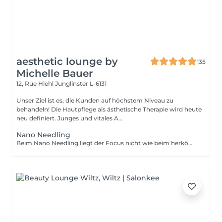
aesthetic lounge by
135
Michelle Bauer
12, Rue Hiehl
Junglinster L-6131
Unser Ziel ist es, die Kunden auf höchstem Niveau zu
behandeln! Die Hautpflege als ästhetische Therapie wird heute
neu definiert. Junges und vitales A...
Nano Needling
Beim Nano Needling liegt der Focus nicht wie beim herkömmlichen kosmetischen Micro Needling auf Gewebeaufbau in der Tiefe, sondern auf - Porenverfeinerung - Stimulation der Epidermis und - Verwertung spezieller Wirkstoffkonzentrate. Produkte dringen 97% besser ein, wenn sie in Verbindung mit Nano Needling verwendet werden! Hautprobleme wie - Trockenheitsfältchen - Elastizitätsverlust - Augenschatten - Hyperpigmentierung oder - Neigung zu Unreinheiten werden verbessert. Das Nano Needling ist absolut schmerzfrei und kann bei jedem Hauttyp angewendet werden!