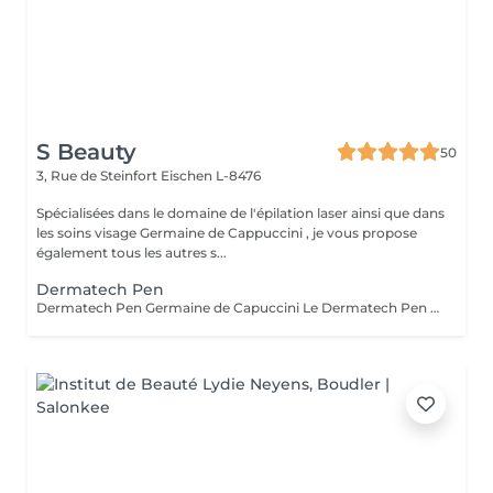
S Beauty
50
3, Rue de Steinfort
Eischen L-8476
Spécialisées dans le domaine de l'épilation laser ainsi que dans
les soins visage Germaine de Cappuccini , je vous propose
également tous les autres s...
Dermatech Pen
Dermatech Pen Germaine de Capuccini Le Dermatech Pen est un soin hautement innovant qui stimule le renouvellement cellulaire et améliore visiblement la qualité de la peau. Il permet de : Lisser rides et ridules Atténuer les taches et imperfections Redonner éclat et fermeté au visage Révéler une peau plus uniforme et lumineuse Protocole conseillé : Cure de 4 séances (1 toutes les 2 semaines, ajustable à 3 selon la tolérance de la peau). Soins d'entretien recommandés toutes les 3 à 4 semaines pour prolonger les résultats. Chaque séance est personnalisée en fonction des besoins de votre peau pour un résultat optimal et durable.