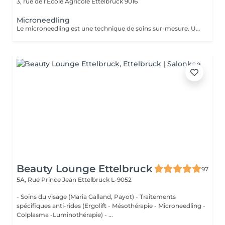
3, rue de l'École Agricole
Ettelbruck 9016
Microneedling
Le microneedling est une technique de soins sur-mesure. Un traitement non invasif favorisant la synthèse de collagène et d'élastine par les micro-aiguilles qui stimulent la peau. Le microneedling peut être réalisé sur tout type de peau. Votre peau est régénérée, éclatante, lissée et ferme. Pour des résultats durables et significatifs je vous conseille 3 à 5 séances avec un intervalle de 3-4 semaines entre chaque séance. Puis en entretien 1 séance à chaque changement de saison. Le microneedling vient également combattre les taches pigmentaires, repulper le visage et hydrater profondément les lèvres, lutte contre l'acné et assainit la peau. Cette technique de soin est aussi utilisée pour la repousse capillaire et les sourcils.
Beauty Lounge Ettelbruck
97
5A, Rue Prince Jean
Ettelbruck L-9052
- Soins du visage (Maria Galland, Payot) - Traitements
spécifiques anti-rides (Ergolift - Mésothérapie - Microneedling -
Colplasma -Luminothérapie) - ...