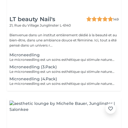
LT beauty Nail's
149
21, Rue du Village
Junglinster L-6140
Bienvenue dans un institut entièrement dédié à la beauté et au
bien-être, dans une ambiance douce et féminine. Ici, tout a été
pensé dans un univers r...
Microneedling
Le microneedling est un soins esthétique qui stimule naturellement le renouvellement cellulaire grâce a l'utilisation d'un dispositif muni de micro aiguille c'est microperforation contrôler active les mécanisme de réparation cutanée et favorisent la production de collagène et d'élastine. Ce traitement aide a améliorer la texture et la fermeté de la peau a atténuer les ridules les pore dilates les cicatrices d'acnés et certaine irrégularités pigmentaire.
Microneedling (3.Pack)
Le microneedling est un soins esthétique qui stimule naturellement le renouvellement cellulaire grâce a l'utilisation d'un dispositif muni de micro aiguille c'est microperforation contrôler active les mécanisme de réparation cutanée et favorisent la production de collagène et d'élastine. Ce traitement aide a améliorer la texture et la fermeté de la peau a atténuer les ridules les pore dilates les cicatrices d'acnés et certaine irrégularités pigmentaire.
Microneedling (4.Pack)
Le microneedling est un soins esthétique qui stimule naturellement le renouvellement cellulaire grâce a l'utilisation d'un dispositif muni de micro aiguille c'est microperforation contrôler active les mécanisme de réparation cutanée et favorisent la production de collagène et d'élastine. Ce traitement aide a améliorer la texture et la fermeté de la peau a atténuer les ridules les pore dilates les cicatrices d'acnés et certaine irrégularités pigmentaire.