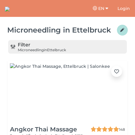
EN
Login
Microneedling
in
Ettelbruck
Filter
Microneedling
in
Ettelbruck
Angkor Thai Massage
148