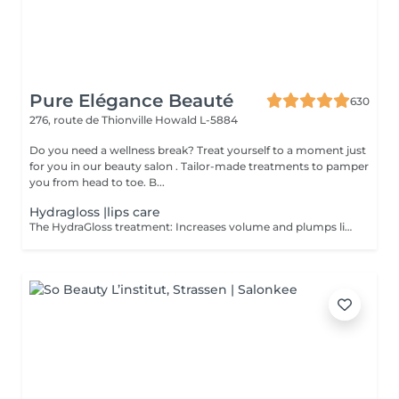
Pure Elégance Beauté
630
276, route de Thionville
Howald L-5884
Do you need a wellness break? Treat yourself to a moment just
for you in our beauty salon . Tailor-made treatments to pamper
you from head to toe. B...
Hydragloss |lips care
The HydraGloss treatment: Increases volume and plumps lips Cares for and moisturizes the lips Diminishes fine lines and wrinkles Contraindication: - with active herpes - open wounds - warts - bruises