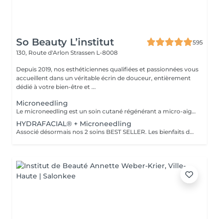
So Beauty L’institut
595
130, Route d'Arlon
Strassen L-8008
Depuis 2019, nos esthéticiennes qualifiées et passionnées vous
accueillent dans un véritable écrin de douceur, entièrement
dédié à votre bien-être et ...
Microneedling
Le microneedling est un soin cutané régénérant a micro-aiguilles permettant de réduire les signes de l'âge et de raviver l'éclat de votre peau, il aide aussi a effacer les traces d'acné, les cicatrices. Un véritable soin qui resserre les pores dilatés , lisse la peau, estimes les rides et ridules grâce au sérum à l'acide hyaluronique. + LED visage et mains
HYDRAFACIAL® + Microneedling
Associé désormais nos 2 soins BEST SELLER. Les bienfaits de l'hydrafacial et du Microneedling pour un effet optimale sur votre peau. Une peau saine, propre, un effet GLOW instantanément, action anti-rides.