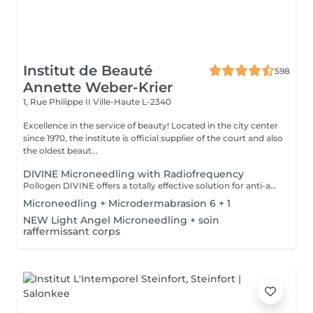
Institut de Beauté
598
Annette Weber-Krier
1, Rue Philippe II
Ville-Haute L-2340
Excellence in the service of beauty! Located in the city center
since 1970, the institute is official supplier of the court and also
the oldest beaut...
DIVINE Microneedling with Radiofrequency
Pollogen DIVINE offers a totally effective solution for anti-aging treatments, but also for more difficult-to-treat areas such as the neck, lip contours and eyes. It is a unique combination of 3 medico-aesthetic technologies (VoluDerm microneedling RF + TriFractional + Ultrasound) which allows the renewal of the dermis and the epidermis. The result is significant and clearly visible, the skin looks young. The DIVINE Pollogen offers more volume, reduction of scars, firming of the skin and this without pain, without bruising, without bleeding and without revalidation time.
Microneedling + Microdermabrasion 6 + 1
NEW Light Angel Microneedling + soin
raffermissant corps