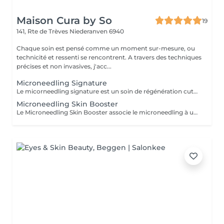
Maison Cura by So
19
141, Rte de Trèves
Niederanven 6940
Chaque soin est pensé comme un moment sur-mesure, ou
technicité et ressenti se rencontrent. A travers des techniques
précises et non invasives, j'acc...
Microneedling Signature
Le micorneedling signature est un soin de régénération cutanée entièrement personnalisé. Après une analyse de votre peau, je sélectionne le protocole MG Collection (gamme Dermapen) le plus adapté à vos besoins afin de cibler efficacement les imperfections : manque d'éclat, ridules, pores dilatés, cicatrices d'acné, taches pigmentaires ou déshydratation. Le traitement est complété par un masque apaisant professionnel et une séance de LED pour favoriser la récupération cutanée, optimiser les résultats et réduire le temps de récupération. Ce soin est idéal pour : - Améliorer la qualité de la peau - Atténuer les taches pigmentaires - Redonner de l'éclat au teint - Atténuer les ridules - Resserrer les pores - Réduire les cicatrices d'acné et les imperfections
Microneedling Skin Booster
Le Microneedling Skin Booster associe le microneedling à un peeling biorevitalisant afin de stimuler intensément le renouvellement cutané sans éviction sociale. Cette combinaison permet d'améliorer la fermeté, la texture et l'éclat de la peau tout en atténuant les signes du vieillisement, les irrégularités pigmentaires et les cicatrices superficielles. Le soin est finalisé par un masque professionnel et une séance de LED afin d'apaiser la peau, soutenir sa régénération et optimiser les résultats. Idéal pour : - Peaux en manque de fermeté - Rides et ridules - Taches pigmentaires - Cicatrices d'acné - Teint terne - Prévention du vieillissement cutané