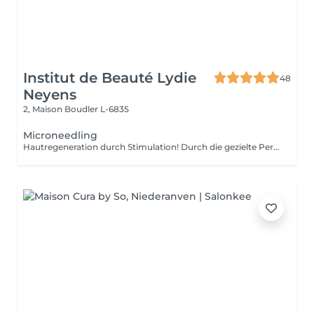
Institut de Beauté Lydie
48
Neyens
2, Maison
Boudler L-6835
Microneedling
Hautregeneration durch Stimulation! Durch die gezielte Perforation der Haut setzen die Zellen unmittelbar nach der Anwendung Wachstumsfaktoren frei, welche die Produktion von Kollagen und Elastin sowie die Ausschüttung von Hyaluronsäure stimulieren. Auch die Mikrozirkulation wird erheblich gesteigert, was zu einer erhöhten Aufnahmefähigkeit von aufgetragenen Wirkstoffen und somit zu einem deutlich verbesserten Hautergebnis führt. Die nicht-ablative Hautverjüngungs-Technik ermöglicht es, die Haut an Gesicht, Augen, Lippen, Hals, Dekolleté, Körper und Händen zu verbessern und zu festigen. Ebenso können Narben, Dehnungs- und Schwangerschaftsstreifen erfolgreich reduziert werden. Das Micro Needling mittels Needling Pen ist ein neues und sehr erfolgreiches Verfahren im Bereich der Anti-Aging- und Problemhaut-Behandlungen. WAS WIRD IN DER BEHANDLUNG ERREICHT? ~ Verminderung von Falten und Linien ~ Hautverjüngung ~ Regeneration atrophischer Haut ~ Minimierung von Narben verschiedener Art ~ Aufhellung von Pigmentstörungen ~ Porenverkleinerung und Verfeinerung des Hautbildes