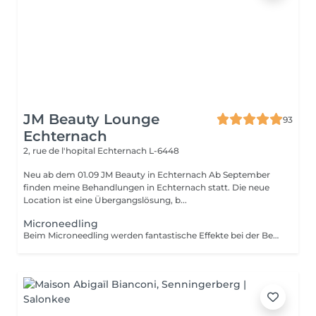
JM Beauty Lounge
93
Echternach
2, rue de l'hopital
Echternach L-6448
Neu ab dem 01.09 JM Beauty in Echternach Ab September
finden meine Behandlungen in Echternach statt. Die neue
Location ist eine Übergangslösung, b...
Microneedling
Beim Microneedling werden fantastische Effekte bei der Behandlung von Narbengewebe, Hautunebenheiten und Fältchen erzielt sowie die Hautverjüngung und Straffung gefördert. Diese Methode bereitet durch gezielte Micro-Perforation einerseits Ihre Haut auf das Einschleusen hoch wirksamer Wirkstoffkombinationen in tiefe Hautschichten vor. Andererseits werden durch die Micro-Nadeln winzige Verletzungen signalisiert. Dies regt die Haut zur Erneuerung an und löst die hauteigene Ausschüttung von Elastin, Kollagen und Hyaluronsäure aus. -ANTI-AGING -ANREGUNG DER ZELLREGENERATION -PORENVERFEINERUNG -NARBENBEHANDLUNG -REDUZIERUNG VON PIGMENTFLECKEN -VERBESSERTE WIRKSTOFFAUFNAHME