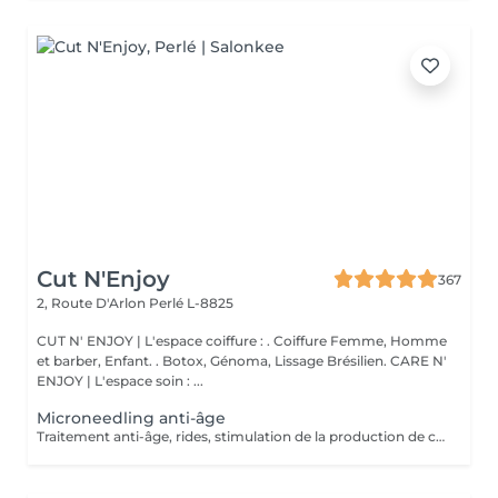
Cut N'Enjoy
367
2, Route D'Arlon
Perlé L-8825
CUT N' ENJOY | L'espace coiffure : . Coiffure Femme, Homme
et barber, Enfant. . Botox, Génoma, Lissage Brésilien. CARE N'
ENJOY | L'espace soin : ...
Microneedling anti-âge
Traitement anti-âge, rides, stimulation de la production de collagène, améliorez visiblement la texture de votre peau Le microneedling fait partie des traitements anti-âge permettant d'améliorer visiblement la texture de votre peau Il s'agit d'un traitement de mésothérapie à l'aide d'aiguilles stériles et à usage unique clipsé sur le stylo MPen de mesoestetic, permettant de réaliser des microperforations superficielles non invasives ayant une double action : -infusion des solutions contenant des principes actifs à faible poids moléculaire pénétrant jusqu'à la couche basale, afin de stimuler nos cellules -activation du processus de cicatrisation naturel de la peau et la production de collagène Contre-indication : acné active Séances recommandées: 3 à 5 séances à intervalles de 15 jours Un entretien mensuel est ensuite recommandé Important : il est indispensable de préparer votre peau 15 jours au préalable avec une routine mesoestetic adaptée