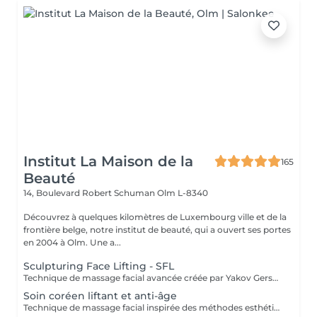
Institut La Maison de la
165
Beauté
14, Boulevard Robert Schuman
Olm L-8340
Découvrez à quelques kilomètres de Luxembourg ville et de la
frontière belge, notre institut de beauté, qui a ouvert ses portes
en 2004 à Olm. Une a...
Sculpturing Face Lifting - SFL
Technique de massage facial avancée créée par Yakov Gershkovich qui travaille en profondeur les muscles du visage, du cou et du décolleté afin de lifter, tonifier et redessiner les contours naturels du visage. Ce massage combine des manuvres externes sculptantes et profondes permettant de relâcher les tensions musculaires, stimuler la circulation et améliorer la fermeté de la peau. Une technique intrabuccale (à l'intérieur de la bouche) peut être intégrée au soin pour un travail musculaire encore plus ciblé. Cette étape reste facultative : si vous préférez ne pas la recevoir, le travail musculaire est intensifié par des manuvres externes. Le tarif du soin reste inchangé. Résultats recherchés : - effet liftant naturel - visage plus sculpté et détendu - amélioration du tonus musculaire - peau plus lumineuse
Soin coréen liftant et anti-âge
Technique de massage facial inspirée des méthodes esthétiques coréennes, conçue pour travailler en profondeur la peau, les muscles et les ligaments de soutien du visage. Ces structures jouent un rôle essentiel dans la fermeté et le maintien naturel des tissus. Grâce à des manuvres sculptantes, des pressions profondes et la stimulation de points spécifiques, ce soin relance la circulation sanguine et lymphatique, détend les tensions musculaires et revitalise les tissus. Le travail ciblé sur les ligaments de rétention du visage aide à soutenir les tissus, améliorer la tonicité et redessiner l'ovale du visage, pour un effet liftant naturel et un aspect plus jeune et reposé. Bénéfices du soin : - effet liftant naturel - peau plus ferme et tonifiée - contours du visage redéfinis - diminution des tensions et des gonflements - teint plus lumineux et revitalisé.