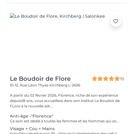
Le Boudoir de Flore
72
10-12, Rue Léon Thyes
Kirchberg L-2636
A partir du 02 février 2026, Florence, riche de son expérience
depuis18 ans, vous accueillera dans son institut Le Boudoir de
FLore à la nouvelle adr...
Anti-âge -"Florence"
Ce soin est dédié à toutes les femmes et les hommes qui souhaitent des résultats dès la première séance et surtout pour celles et ceux qui souffrent de leurs rides profondes. Riche de mes expériences professionnelles depuis plus de 12 ans en institut, j'ai décidé de créer mes propres protocoles de soin. Ce soin allie plusieurs techniques, dont la madérothérapie et la luminothérapie. A ces techniques j'applique tout au long du soin des concentrés de produits performants de marque médicale esthétique. Les résultats sont ainsi visibles dès la première séance.
Visage + Cou + Mains
Soin Réjuvénation par IPL, stimule la régénération des cellules de collagène et atténue les taches pigmentaires