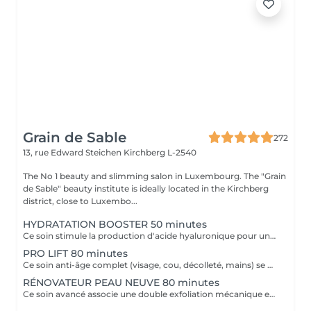
Grain de Sable
272
13, rue Edward Steichen
Kirchberg L-2540
The No 1 beauty and slimming salon in Luxembourg. The "Grain
de Sable" beauty institute is ideally located in the Kirchberg
district, close to Luxembo...
HYDRATATION BOOSTER 50 minutes
Ce soin stimule la production d'acide hyaluronique pour une hydratation intense, redonnant à la peau un aspect repulpé et lissé tout en la protégeant des agressions extérieures et du vieillissement cutané.
PRO LIFT 80 minutes
Ce soin anti-âge complet (visage, cou, décolleté, mains) se distingue par sa combinaison unique d'exfoliations, de stimulation cellulaire mécanique et de manoeuvres facialistes exclusives. Il uniformise et illumine le teint, tout en liftant et redessinant les contours du visage. En comblant visiblement les rides et en renforçant la fermeté de la peau, ce soin révèle un épiderme plus lisse, lifté et rajeuni.
RÉNOVATEUR PEAU NEUVE 80 minutes
Ce soin avancé associe une double exfoliation mécanique et chimique du visage et du cou, permettant un nettoyage en profondeur de l'épiderme. Il favorise l'élimination des toxines et stimule le renouvellement cellulaire pour retrouver une peau saine, uniforme et lumineuse.