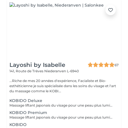
Layoshi by Isabelle
67
141, Route de Trèves
Niederanven L-6940
...Riche de mes 20 années d'expérience, Facialiste et Bio-
esthéticienne je suis spécialisée dans les soins du visage et l'art
du massage comme le KOBI...
KOBIDO Deluxe
Massage liftant japonais du visage pour une peau plus lumineuse et repulpée, sublimée par l'utilisation d'ustensiles comme le gua-sha, le ridoki, ou encore les ventouses etc...dans le seul but d'optimiser les résultats. Un gommage ou un masque sous LED (en fonction de vos besoins) boosteront les effets du soin pour un visage rayonnant! Les bienfaits du kobido sont appréciables dès la première séance. Les muscles faciaux pétris en profondeur, se tonifient, les cernes et les rides s'amenuisent, l'ovale du visage se raffermit, soulignant des angles plus harmonieux. La peau régénérée apparaît comme défroissée, retapissée. Un drainage en dernière phase contribue à éliminer les toxines et à assainir la peau. Un véritable effet tenseur est ressenti à l'issue du soin pour des traits rehaussés à souhait. L'éventuelle brume de fatigue s'évapore pour faire place à un joli grain de peau qui respire la santé. Le teint s'illumine, un coup de jeune bluffant s'affiche sur une mine radieuse. !!! Pour un résultat plus durable, ce soin est conseillé en cure !!! Demandez conseil à votre esthéticienne.
KOBIDO Premium
Massage liftant japonais du visage pour une peau plus lumineuse et repulpée, personnalisé en fonction de vos besoins grâce à l'utilisation d'ustensiles comme le gua-sha, le ridoki, ou encore les ventouses etc... Les bienfaits du kobido sont appréciables dès la première séance. Les muscles faciaux pétris en profondeur, se tonifient, les cernes et les rides s'amenuisent, l'ovale du visage se raffermit, soulignant des angles plus harmonieux. La peau regénérée apparaît comme défroissée, retapissée. Un drainage en dernière phase contribue à éliminer les toxines et à assainir la peau. Un véritable effet tenseur! !!! Pour un résultat plus durable, ce soin est conseillé en cure !!! Demandez conseil à votre esthéticienne.
KOBIDO