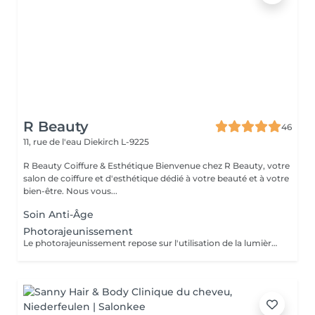
R Beauty
46
11, rue de l'eau
Diekirch L-9225
R Beauty Coiffure & Esthétique Bienvenue chez R Beauty, votre
salon de coiffure et d'esthétique dédié à votre beauté et à votre
bien-être. Nous vous...
Soin Anti-Âge
Photorajeunissement
Le photorajeunissement repose sur l'utilisation de la lumière pulsée pour stimuler la production de collagène et raviver l'éclat du teint. Il atténue les taches, les rougeurs et les irrégularités de la peau tout en améliorant sa texture.