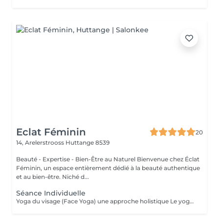
Eclat Féminin
20
14, Arelerstrooss
Huttange 8539
Beauté - Expertise - Bien-Être au Naturel Bienvenue chez Éclat
Féminin, un espace entièrement dédié à la beauté authentique
et au bien-être. Niché d...
Séance Individuelle
Yoga du visage (Face Yoga) une approche holistique Le yoga du visage, également appelé face yoga, sublime l'harmonie du corps et de l'esprit, révélant une beauté naturelle, lumineuse et pleine de vitalité. À travers des gestes précis, des automassages délicats et un travail conscient sur la respiration, la posture et les expressions, cette pratique tonifie les muscles du visage, relâche les tensions et restaure l'équilibre naturel. Bien plus qu'un rituel beauté, le yoga du visage est une expérience sensorielle unique, une parenthèse précieuse pour se reconnecter à soi. Il révèle une peau visiblement plus lisse, lumineuse et naturellement jeune, ainsi qu'un éclat raffiné et authentique. Découvrez dès maintenant mes séances : - Séance DÉCOUVERTE INDIVIDUELLE Offrez-vous une première parenthèse avec une séance Découverte de face yoga. Idéale pour explorer cette pratique, relâcher les tensions et ressentir instantanément un bien-être et un éclat naturel. - Séance DE SUIVI INDIVIDUELLE Approfondissez votre pratique et explorez de nouvelles techniques pour enrichir votre expérience. Chaque séance de suivi est personnalisée pour approfondir vos acquis, découvrir de nouveaux exercices et progresser à votre rythme, pour un bien-être durable et complet. - ÉCLAT DU VISAGE Forfait 3 Séances Personnalisées (CLIQUEZ SUR LE BOUTON D'ABONNEMENTS) Ce pack exclusif de 3 séances vous offre un programme entièrement personnalisé. Chaque session est conçue pour répondre à vos besoins, renforcer vos muscles faciaux, lisser votre peau et révéler un éclat naturellement radieux, pour des résultats durables. - COURS EN GROUPE Vivez l'expérience unique du face yoga en petit groupe, dans une atmosphère élégante et bienveillante. Partagez un moment de détente, apprenez les techniques en douceur et laissez votre beauté naturelle s'épanouir avec grâce. Découvrez l'ensemble de mes rituels et prestations exclusives sur: www.eclat-feminin.lu - SCROLLER VERS LE HAUT - DESCRIPTION -