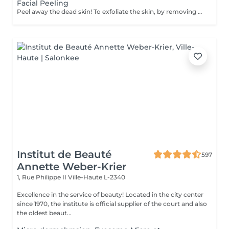
Facial Peeling
Peel away the dead skin! To exfoliate the skin, by removing dead skin cells and minimising the appearance of open pores. *We have a big amount of peeling to choose from. If you are not sure which one you are looking for - you can book any of them and decide with the beautician in the beauty space which one suits your skin. How is peeling done: - skin is cleaned with special cleanser - peeling solution is applied and leaved on skin for 15 minutes - peeling solution is removed - face cream is applied Age restrictions: recommended to do from 18 years. Post procedure recommendations: do not visit sauna, do not sunbathe for 24 hours after the procedure. Frequency: once in 7-21 days depending on peeling solution, 5 times.
Institut de Beauté
597
Annette Weber-Krier
1, Rue Philippe II
Ville-Haute L-2340
Excellence in the service of beauty! Located in the city center
since 1970, the institute is official supplier of the court and also
the oldest beaut...