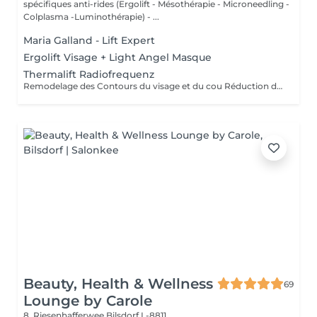
spécifiques anti-rides (Ergolift - Mésothérapie - Microneedling -
Colplasma -Luminothérapie) - ...
Maria Galland - Lift Expert
Ergolift Visage + Light Angel Masque
Thermalift Radiofrequenz
Remodelage des Contours du visage et du cou Réduction des rides Raffermissement de la peau Diminution du double menton
Beauty, Health & Wellness
69
Lounge by Carole
8, Riesenhafferwee
Bilsdorf L-8811