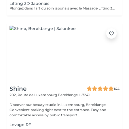
Lifting 3D Japonais
Plongez dans l'art du soin japonais avec le Massage Lifting 3D, une technique manuelle puissante qui lifte naturellement le visage tout en procurant une détente profonde. Par des gestes précis et dynamiques, ce soin stimule les muscles, redessine les contours, lisse les rides et ravive l'éclat dès la première séance. Formées directement par la créatrice de la méthode venue du Japon, nous vous offrons un soin authentique et hautement efficace, agissant autant sur la beauté du visage que sur l'équilibre global du corps et de l'esprit.
Shine
144
202, Route de Luxembourg
Bereldange L-7241
Discover our beauty studio in Luxembourg, Bereldange.
Convenient parking right next to the entrance. Easy and
comfortable access by public transport...
Levage RF