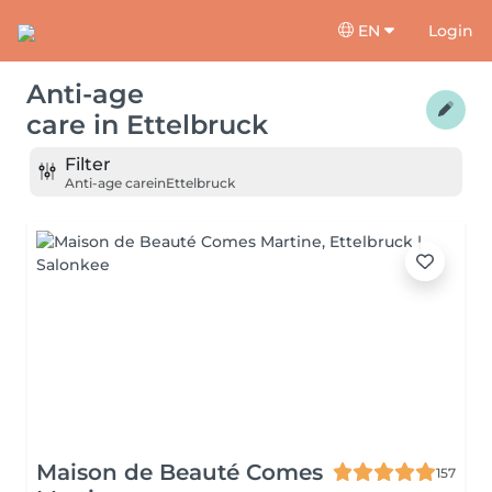
EN
Login
Anti-age
care
in
Ettelbruck
Filter
Anti-age care
in
Ettelbruck
Maison de Beauté Comes
157