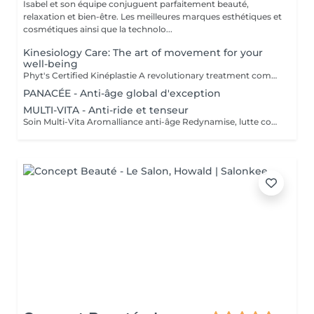
Isabel et son équipe conjuguent parfaitement beauté,
relaxation et bien-être. Les meilleures marques esthétiques et
cosmétiques ainsi que la technolo...
Kinesiology Care: The art of movement for your
well-being
Phyt's Certified Kinéplastie A revolutionary treatment combining physiotherapy and natural products for a gentle yet effective approach to beauty. Utilizes manual techniques and organic products to deeply stimulate the skin, without chemicals or invasive procedures. Each session is tailored to meet your unique needs, targeting fascia and muscles for a bespoke solution that perfectly adapts to your skin. Oxygenation and Regeneration: Boosts blood circulation and cellular regeneration to enhance skin elasticity and firmness, making your skin look visibly younger and more toned. Immediate Results: Achieve visible effects from the very first session with noticeable firming and toning. Each treatment is packaged in individual ampoules to ensure perfect hygiene, optimal freshness with every application, and precise dosage. Estheticians Fatima Lisete Marie Francesca Phyt's Certified Kinéplastie is more than just a treatmentit provides tangible results for your skin's health. Treat yourself to this expert care and reveal revitalized, radiant skin with the help of our skilled estheticians.
PANACÉE - Anti-âge global d'exception
MULTI-VITA - Anti-ride et tenseur
Soin Multi-Vita Aromalliance anti-âge Redynamise, lutte contre le vieillissement de la peau Le Soin Multi-Vita certifié bio est un soin multivitaminé redynamisant aux actifs puissants luttant contre les signes du vieillissement cutané de tous les types de peaux matures. Ambiance feutrée, senteurs subtiles et épicées pour ce soin anti-âge. Tout commence par un nettoyage de la peau, suivi du modelage aux huiles bio précieuses anti-âge. Véritable soin tenseur anti-âge, son modelage exclusif aux baguettes cible précisément les rides pour une action renforcée. Les tissus sont stimulés, remodelés, les échanges relancés. Relaxation intense lors de la pose du masque, qui précède l'application de la Crème Absolue certifiée bio, pour une beauté à son apogée. Convient pour : Tous types de peaux matures