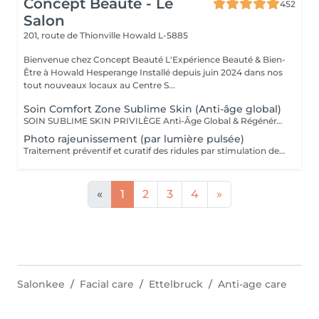
Concept Beauté - Le
452
Salon
201, route de Thionville
Howald L-5885
Bienvenue chez Concept Beauté L'Expérience Beauté & Bien-
Être à Howald Hesperange Installé depuis juin 2024 dans nos
tout nouveaux locaux au Centre S...
Soin Comfort Zone Sublime Skin (Anti-âge global)
SOIN SUBLIME SKIN PRIVILÈGE Anti-Âge Global & Régénérant Le soin d'excellence pour une peau sublimée ! Ce protocole complet associe les technologies anti-âge les plus avancées et des techniques de massage profondes pour un effet lifting et raffermissant immédiat. Il agit sur la perte de volume, les rides et le relâchement cutané pour une peau redensifiée, éclatante et plus jeune. SOINS DU VISAGE COMFORT ZONE Nos soins du visage utilisent les produits de la marque Comfort Zone, une référence en cosmétique professionnelle alliant science, nature et innovation. Formulés avec des ingrédients d'origine naturelle, sans silicones, parabènes ni huiles minérales, ces soins sont conçus pour respecter l'équilibre de la peau tout en offrant des résultats visibles et durables. Chaque soin est un véritable rituel de bien-être et d'efficacité, adapté aux besoins spécifiques de votre peau.
Photo rajeunissement (par lumière pulsée)
Traitement préventif et curatif des ridules par stimulation des fibroblastes présents dans le derme.
«
1
2
3
4
»
Salonkee
Facial care
Ettelbruck
Anti-age care