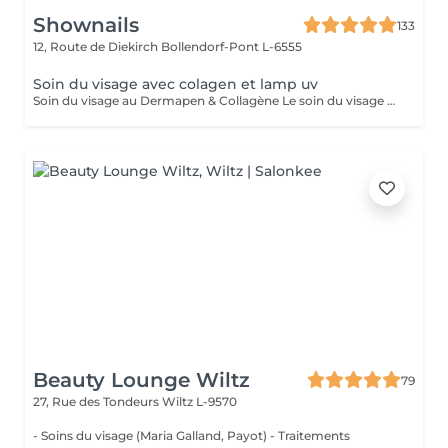
Shownails
133
12, Route de Diekirch
Bollendorf-Pont L-6555
Soin du visage avec colagen et lamp uv
Soin du visage au Dermapen & Collagène Le soin du visage au Dermapen associé au collagène est un traitement innovant qui stimule le renouvellement cellulaire ainsi que la production naturelle de collagène et d'élastine. Grâce au micro-aiguillage, les principes actifs pénètrent plus efficacement dans la peau, pour des résultats visibles et durables. Les bienfaits du traitement : Réduit les rides et les ridules. Améliore la fermeté et l'élasticité de la peau. Atténue les cicatrices d'acné et les imperfections. Resserre les pores dilatés. Unifie le teint et redonne de l'éclat. Hydrate intensément grâce au collagène. Laisse la peau plus lisse, plus souple et visiblement rajeunie. En fin de soin, une séance de luminothérapie par lumière UV est réalisée afin de compléter le traitement et d'optimiser les résultats.
Beauty Lounge Wiltz
79
27, Rue des Tondeurs
Wiltz L-9570
- Soins du visage (Maria Galland, Payot) - Traitements