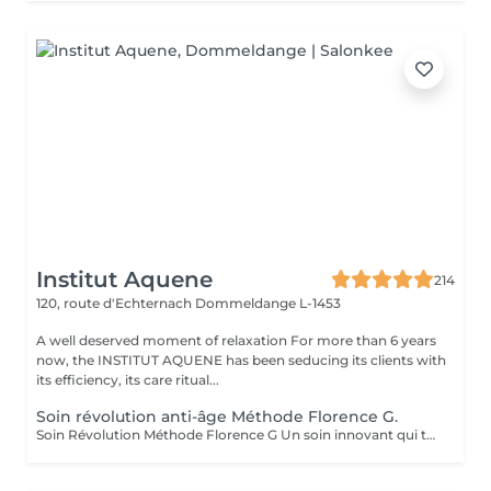
Institut Aquene
214
120, route d'Echternach
Dommeldange L-1453
A well deserved moment of relaxation For more than 6 years
now, the INSTITUT AQUENE has been seducing its clients with
its efficiency, its care ritual...
Soin révolution anti-âge Méthode Florence G.
Soin Révolution Méthode Florence G Un soin innovant qui transforme visiblement la qualité de la peau. Le Soin Révolution de la méthode Florence G est un protocole hautement technologique et manuel et 100 % naturel combinant des techniques exclusives de stimulation tissulaire, d'oxygénation cutanée et de remodelage facial. Ce soin nouvelle génération agit en profondeur pour relancer les fonctions naturelles de la peau, améliorer son aspect global et lui redonner toute sa vitalité sans l'abimer, sans douleur et sans éviction sociale. Les bénéfices du soin: - Lisse immédiatement les rides et ridules - Raffermit et redessine les contours du visage - Booste l'éclat et l'oxygénation - Réduit visiblement les signes de fatigue - Améliore la texture de la peau Les effets du soin vont s'accentuer encore pendant 3 à 4 semaines. C'est également un soin fantastique pour travailler les cicatrices (du corps également), les peaux atopiques, vergetures blanches ou violacées. AUCUNE ÉPILATION VISAGE NE POURRA ÊTRE FAITE PENDANT LE SOIN.