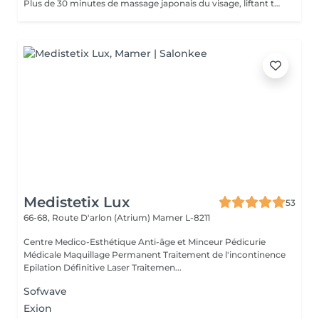
Plus de 30 minutes de massage japonais du visage, liftant tonifiant et repulpant = une vraie gymnastique faciale pour une peau plus lumineuse et une diminution des rides. Les bienfaits du kobido sont appréciables dès la première séance. Les muscles faciaux pétris en profondeur, se tonifient, les cernes et les rides s'amenuisent, l'ovale du visage se raffermit, soulignant des angles plus harmonieux. La peau régénerée apparaît comme défroissée, retapissée. Un véritable effet tenseur! !!! Pour un résultat plus durable, ce soin est conseillé en cure !!! Demandez conseil à votre esthéticienne.
Medistetix Lux
53
66-68, Route D'arlon (Atrium)
Mamer L-8211
Centre Medico-Esthétique Anti-âge et Minceur Pédicurie
Médicale Maquillage Permanent Traitement de l'incontinence
Epilation Définitive Laser Traitemen...
Sofwave
Exion