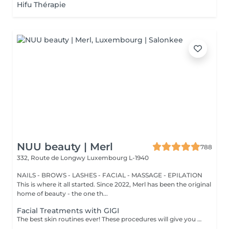
Hifu Thérapie
NUU beauty | Merl
788
332, Route de Longwy
Luxembourg L-1940
NAILS - BROWS - LASHES - FACIAL - MASSAGE - EPILATION
This is where it all started. Since 2022, Merl has been the original
home of beauty - the one th...
Facial Treatments with GIGI
The best skin routines ever! These procedures will give you an immediate visible result such as shiny, smooth, soft and hydrate skin. Carboxy CO2 - involves applying a small amount of carbon dioxide gas underneath the skin. It can be used to treat stretch marks, dark circles under the eyes. Bioplazma - improves the general condition of the skin, removes inflammation and peeling, reduces the depth and number of folds, and narrow pores. New age - regenerates and rejuvenates, reduces dryness, to improve the texture, and will give elasticity and firmness of the skin around the eyes. Skin detox - removing as many of the impurities, toxins, pollutants, and dead skin cells clogging your pores as possible to cleanse, treat, brighten, hydrate, and soothe your skin. Flesh beauty - includes moisturising mask, cream and face massage. Gives shiny and smooth skin as the result. Hydratation aqua power - is the first rescue for hypersensitive and dehydrated skin. Aimed at strengthening the hydrolipidic barrier of the skin. Includes face massage and alginate mask at the end to consolidate the result. Gives an immediate visible result such as smooth and shiny and tightened skin. Recovery Procedure for anti-stress therapy to soothe, strengthen, and accelerate skin recovery. The procedure prevents redness and sensitivity, significantly reduces the skin's inflammatory response, and lowers the risk of scarring. It also enhances the effectiveness of fractional and aggressive treatments over a long period. Age restrictions: recommended to do from 20 years. Post procedure recommendations: there are no post recommendations after these procedures. Frequency: once in 1 week, 4-8 times.