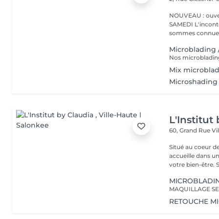
NOUVEAU : ouver
SAMEDI L'incontournable institut de beauté à Luxembourg. Nous
sommes connues 
Microblading 
Mix microbla
Microshading 
L'Institut
60, Grand Rue
Vi
Situé au coeur d
accueille dans u
vot
MICROBLADI
MAQUILLAGE SE
RETOUCHE M