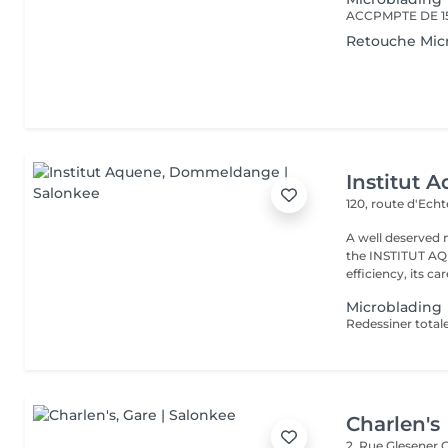
Retouche Mic
Institut 
120, route d'Ech
A well deserved 
the INSTITUT AQU
efficiency, its care
Microblading
Charlen's
2, Rue Glesener
G