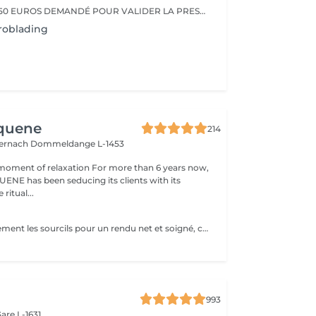
ACCPMPTE DE 150 EUROS DEMANDÉ POUR VALIDER LA PRESTATION. EN CAS D'ANNULATION, MERCI D'APPELER L'INSTITUT AU MOINS 48H À L'AVANCE.
roblading
Aquene
214
ternach
Dommeldange L-1453
moment of relaxation For more than 6 years now,
ENE has been seducing its clients with its
 ritual...
Redessiner totalement les sourcils pour un rendu net et soigné, cela devient simple avec la micro-pigmentation. Tous les sourcils, qu'ils soient clairsemés, trop courts, trop long ou inexistants trouvent leur courbe parfaite. Les sourcils sont un élément majeur de nos expressions. La micro-pigmentation vous permet de jouir de la forme adéquate pour sublimer vos sourcils.
993
are L-1631