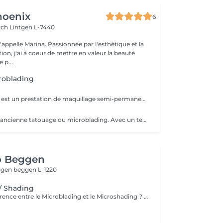
hoenix
6
irch
Lintgen L-7440
n, j'ai à coeur de mettre en valeur la beauté
 p...
roblading
Le microshading est un prestation de maquillage semi-permanent. Pour sublimer votre regard, harmoniser votre ligne de sourcils. Rendu visuel affect poudrée.
Pour éclaircir un ancienne tatouage ou microblading. Avec un technique non invasive pour la peau. No! Laser
o Beggen
eggen
beggen L-1220
/ Shading
Quelle est la différence entre le Microblading et le Microshading ? Le Microblading est une technique manuelle de maquillage semi-permanent qui imite parfaitement des poils fins et naturels. Idéal pour combler des zones clairsemées ou redessiner la ligne des sourcils tout en conservant un aspect très naturel. Effet « poil à poil ». Le Microshading, en revanche, utilise une technique de pigmentation par pointillé, similaire à un effet d'ombre ou de dégradé maquillé. Il donne un aspect plus doux, poudré et sophistiqué, idéal pour celles qui aiment un effet maquillage subtil mais structuré. Effet « ombré » ou « poudré ». Quelle technique choisir ? Microblading : pour un effet naturel, sourcils peu fournis ou très fins. Microshading : pour un look maquillé, des sourcils plus nets et définis. Technique mixte (combinée) : les deux techniques sont parfois associées pour un résultat sur mesure, avec poils à l'avant et ombrage à la queue du sourcil. Une consultation personnalisée est toujours recommandée pour déterminer la technique la plus adaptée à votre peau, à vos attentes et à votre style. Souhaitez-vous aussi que eu traduza em português ou adaptar para o público do Lux Studio?