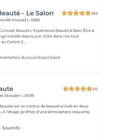
eauté - Le Salon
455
onville
Howald L-5885
Expérience Beauté & Bien-Être à
e Installé depuis juin 2024 dans nos tout
au Centre S...
mentation du sourcils poil à poil
aute
312
mes
Strassen L-8018
 Beauté est un institut de beauté scindé en deux
xante,
 Sourcils