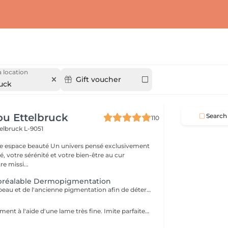
 location
Gift voucher
ruck
u Ettelbruck
Search
110
elbruck L-9051
 Un univers pensé exclusivement
, votre sérénité et votre bien-être au cur
e missi...
 préalable Dermopigmentation
Évaluation de la peau et de l'ancienne pigmentation afin de déterminer la faisabilité de la Dermopigmentation. Si nécessaire, un détatouage ou un éclaircissement de la pigmentation existante pourra être recommandé avant la procédure.
Réalisé manuellement à l'aide d'une lame très fine. Imite parfaitement les poils naturels pour un résultat hyper-naturel et structuré.