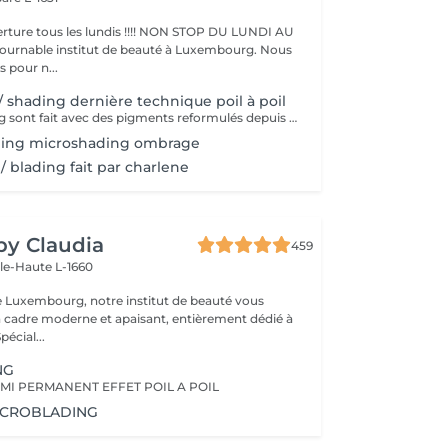
ture tous les lundis !!!! NON STOP DU LUNDI AU
pour n...
/ shading dernière technique poil à poil
Nos microblading sont fait avec des pigments reformulés depuis la loi du 4 janvier 2022 faites nous confiance nous travaillons avec les meilleures marques sur le marché ne vous inquiétez pas pour la couleur et technique on regardera ensemble sur place :) l'épilation au fil est incluse
ding microshading ombrage
/ blading fait par charlene
 by Claudia
459
lle-Haute L-1660
e Luxembourg, notre institut de beauté vous
n cadre moderne et apaisant, entièrement dédié à
re bien-être. Spécial...
NG
MI PERMANENT EFFET POIL A POIL
ICROBLADING