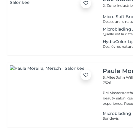
2, Zone Industrie
Micro Soft Br
Microblading 
HydraColor Li
Paula Mor
5, Allée John Wi
7526
PM MasterAesthe
beauty salon, gua
experience. Recog
Microblading
Sur devis