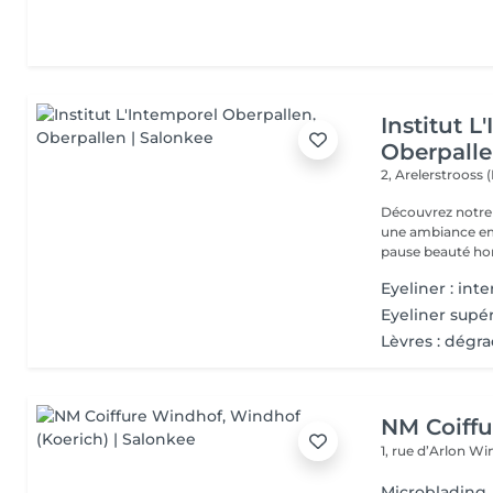
Institut L
Oberpall
2, Arelerstrooss 
Découvrez notre 
une ambiance emp
pause beauté hor
Eyeliner : int
Eyeliner supér
Lèvres : dégr
NM Coiff
1, rue d’Arlon
Win
Microblading