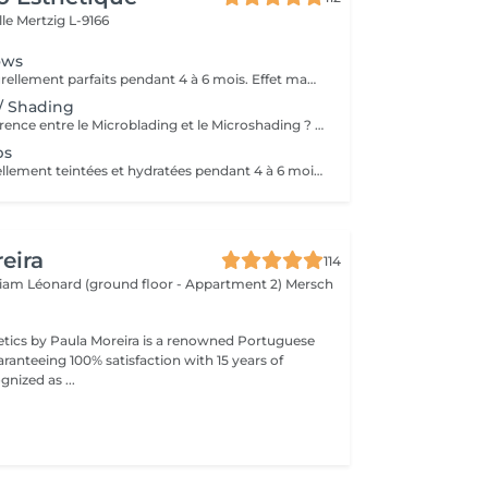
lle
Mertzig L-9166
ows
Des sourcils naturellement parfaits pendant 4 à 6 mois. Effet maquillé léger et élégant, sans engagement lourd. Idéal pour sublimer le regard en toute simplicité.
/ Shading
Quelle est la différence entre le Microblading et le Microshading ? Le Microblading est une technique manuelle de maquillage semi-permanent qui imite parfaitement des poils fins et naturels. Idéal pour combler des zones clairsemées ou redessiner la ligne des sourcils tout en conservant un aspect très naturel. Effet « poil à poil ». Le Microshading, en revanche, utilise une technique de pigmentation par pointillé, similaire à un effet d'ombre ou de dégradé maquillé. Il donne un aspect plus doux, poudré et sophistiqué, idéal pour celles qui aiment un effet maquillage subtil mais structuré. Effet « ombré » ou « poudré ». Quelle technique choisir ? Microblading : pour un effet naturel, sourcils peu fournis ou très fins. Microshading : pour un look maquillé, des sourcils plus nets et définis. Technique mixte (combinée) : les deux techniques sont parfois associées pour un résultat sur mesure, avec poils à l'avant et ombrage à la queue du sourcil. Une consultation personnalisée est toujours recommandée pour déterminer la technique la plus adaptée à votre peau, à vos attentes et à votre style. Souhaitez-vous aussi que eu traduza em português ou adaptar para o público do Lux Studio?
ps
Des lèvres naturellement teintées et hydratées pendant 4 à 6 mois. Effet frais, léger et élégant, sans engagement lourd. Idéal pour un résultat naturel au quotidien.
eira
114
lliam Léonard (ground floor - Appartment 2)
Mersch
tics by Paula Moreira is a renowned Portuguese
ranteeing 100% satisfaction with 15 years of
nized as ...