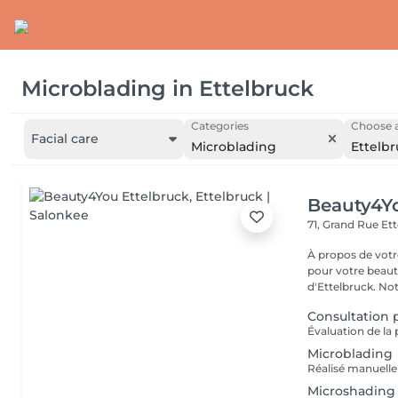
Microblading
in
Ettelbruck
Categories
Choose a
Facial care
Microblading
Ettelb
Beauty4Yo
71, Grand Rue
Ett
À propos de votre espace beauté
pour votre beauté
d'Ettelbruck. Notr
Consultation
Microblading
Microshading