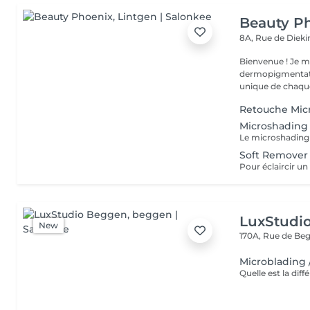
Beauty P
8A, Rue de Diek
Bienvenue ! Je m'appelle Marina. Passionnée par l'esthétique et la
dermopigmentatio
unique de chaque
Retouche Mic
Microshading
Soft Remover
LuxStudi
New
170A, Rue de B
Microblading 