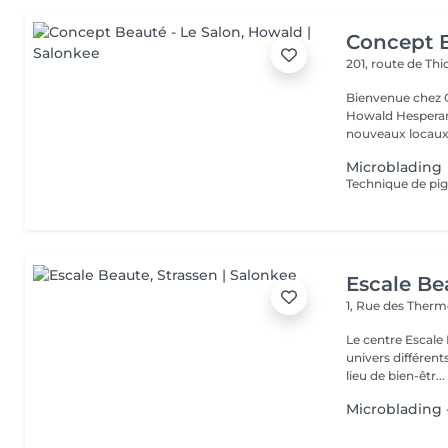
Concept B
201, route de Thi
Bienvenue chez Concept Beauté L'
Howald Hesperang
nouveaux locaux 
Microblading
Technique de pig
Escale Be
1, Rue des Ther
Le centre Escale
univers différents. A l'étage, profitez d'une atmosphère rela
lieu de bien-êtr...
Microblading -