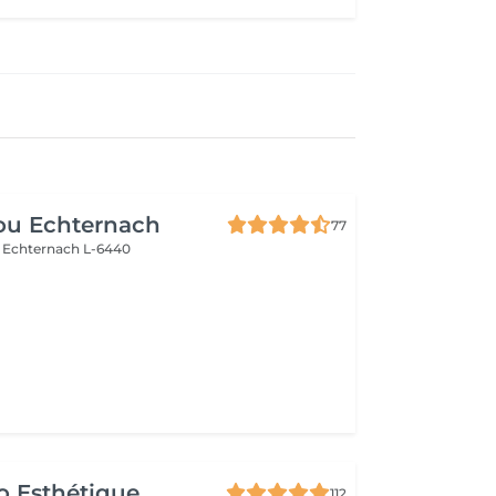
ou Echternach
77
e
Echternach L-6440
o Esthétique
112