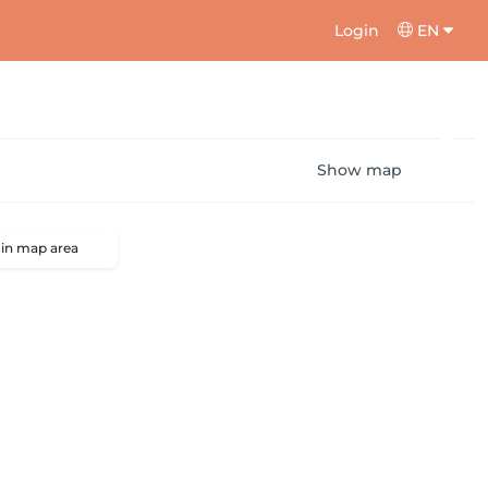
Login
EN
Show map
 in map area