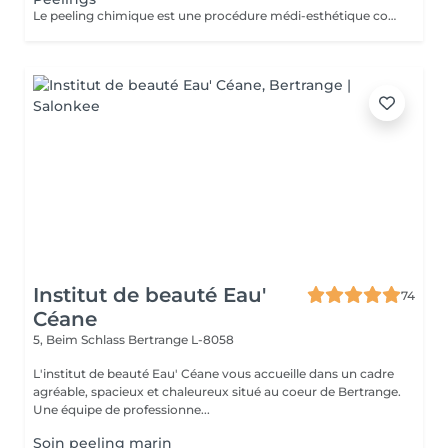
Le peeling chimique est une procédure médi-esthétique consistant provoquer une régénération cutanée accélérée et contrôlée par l'application de puissants agents exfoliants permettant d'agir à différentes profondeurs. Son action sur le tissu cutané favorise l'élimination des couches externes de la peau dans le but de stimuler la production de collagène et d'élastine. 1 soin : 150€ Forfait 5 soins : 675€
Institut de beauté Eau'
74
Céane
5, Beim Schlass
Bertrange L-8058
L'institut de beauté Eau' Céane vous accueille dans un cadre
agréable, spacieux et chaleureux situé au coeur de Bertrange.
Une équipe de professionne...
Soin peeling marin