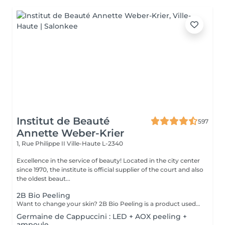
Institut de Beauté
597
Annette Weber-Krier
1, Rue Philippe II
Ville-Haute L-2340
Excellence in the service of beauty! Located in the city center
since 1970, the institute is official supplier of the court and also
the oldest beaut...
2B Bio Peeling
Want to change your skin? 2B Bio Peeling is a product used in manual micro-dermabrasion (without the use of equipment). This method of abrasion of the surface of the epidermis aims to eliminate the dead cells that form the stratum corneum. Unlike other peel treatments that only work on the surface, 2B Bio Peeling triggers the exfoliation process from the inside. Your skin is deeply purified, the cellular metabolism is reactivated, the enlarged pores are tightened and the pigmentation is reduced. A dazzling result that immediately illuminates you.
Germaine de Cappuccini : LED + AOX peeling +
ampoule