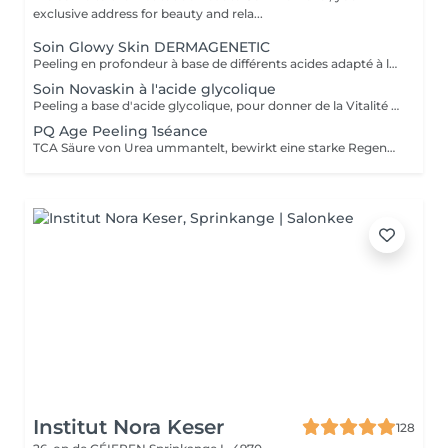
exclusive address for beauty and rela...
Soin Glowy Skin DERMAGENETIC
Peeling en profondeur à base de différents acides adapté à la peau. Traitement post peeling a base d'ampoules stériles, avec des ingrédients actifs destinés à stimuler les fonctions cellulaires et réparer la barrière cutanée. Destiné à tous type de peau sauf trop sèche.
Soin Novaskin à l'acide glycolique
Peeling a base d'acide glycolique, pour donner de la Vitalité à la peau. Soin pas très abrasive pour la peau.
PQ Age Peeling 1séance
TCA Säure von Urea ummantelt, bewirkt eine starke Regeneration der Haut (Hauterneuerung).
Institut Nora Keser
128