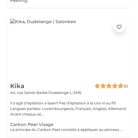
Peeling
Kika
53
44, rue Sainte Barbe
Dudelange L-3416
Il s'agit d'épilation à laser!! Pas d'épilation à la cire ni au fil!
Langues parlées: Luxembourgeois, Français, Anglais, Allemand
Avant chaque sé...
Carbon Peel Visage
Le principe du Carbon Peel consiste à appliquer au pinceau sur une peau démaquillée et désinfectée, un masque au charbon actif qui va pénétrer dans les pores et les irrégularités de la peau et également absorber l'excédent de sébum. C'est ce charbon actif qui va servir de vecteur au laser. Les yeux sont masqués par des coques protectrices. Le laser va spécifiquement pulvériser et évaporer les particules de carbone, sans abîmer la peau. Le carbone ainsi volatilisé emporte avec lui peaux mortes, impuretés et points noirs. Immédiatement après la séance, la peau apparaît plus jeune, plus lisse, plus soyeuse et plus lumineuse. Le Carbon Peel produit ses effets dès la 1ère séance. En multipliant les séances, les effets se potentialiseront et le résultat final n'en sera que meilleur. Au fur et à mesure des séances, la peau sera moins grasse, plus homogène, plus lisse en surface. Elle retrouvera à la fois sa fermeté et son élasticité. La séance unique est généralement réservée à l'effet « coup d'éclat ». Au cours de celle-ci, on ressent tout au plus la chaleur modérée du laser et de légers picotements. Cette sensation s'estompe rapidement. La peau est à peine rosée en fin de séance. Il est important de noter que par la suite, la peau ne pèlera pas contrairement aux peelings chimiques classiques. Aucune éviction n'est donc nécessaire.