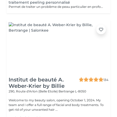
traitement peeling personnalisé
Permet de traiter un problème de peau particulier en profondeur par exfoliation, sans traumatisme important pour la peau. Avec quatre produits domicile. Fréquence toutes les deux semaines. Exposition au soleil interdite sans protection pendant la durée du traitement. Tous nos soins et traitements sont mixtes hommes et femmes. Les traitements en cure sont valables six mois. Sur conseil de votre esthéticienne, des combinaisons de soins et de traitements sont possibles, afin d'obtenir un résultat optimal. Attention certain traitements nécessitent des explications préalables ainsi qu'une commande spécifique des coffrets et de soins personnalisés.
Institut de beauté A.
134
Weber-Krier by Billie
290, Route d'Arlon (Belle Etoile)
Bertrange L-8050
Welcome to my beauty salon, opening October 1, 2024. My
team and I offer a full range of facial and body treatments. To
get rid of your unwanted hair ...