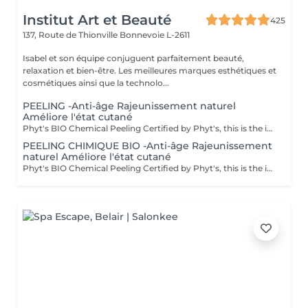
Institut Art et Beauté
425
137, Route de Thionville
Bonnevoie L-2611
Isabel et son équipe conjuguent parfaitement beauté,
relaxation et bien-être. Les meilleures marques esthétiques et
cosmétiques ainsi que la technolo...
PEELING -Anti-âge Rajeunissement naturel
Améliore l'état cutané
Phyt's BIO Chemical Peeling Certified by Phyt's, this is the ideal solution to improve skin condition and effectively combat signs of aging. This advanced treatment combines the power of natural ingredients with the rigor of organic products to deliver visible and lasting results. BIO Certification: Benefit from certified organic products, ensuring a formulation that is respectful of your skin and the environment, while guaranteeing impeccable quality. Natural Ingredients: Enriched with natural actives, this peeling promotes cellular renewal, refines skin texture, and enhances the complexion for a more even and radiant appearance. Individual Ampoules: Each treatment is packaged in individual ampoules to ensure optimal hygiene, perfect freshness with each application, and precise dosing. Estheticians: Fatima Lisete Marie Francesca Mirza Déborah A regular skincare routine helps maintain skin elasticity, firmness, and radiance while preventing premature aging signs. Every treatment you give your skin is a step towards lasting and naturally rejuvenated beauty. Give your skin the best of nature with Phyt's BIO Chemical Peeling and discover revitalized and radiant skin!
PEELING CHIMIQUE BIO -Anti-âge Rajeunissement
naturel Améliore l'état cutané
Phyt's BIO Chemical Peeling Certified by Phyt's, this is the ideal solution to improve skin condition and effectively combat signs of aging. This advanced treatment combines the power of natural ingredients with the rigor of organic products to deliver visible and lasting results. BIO Certification: Benefit from certified organic products, ensuring a formulation that is respectful of your skin and the environment, while guaranteeing impeccable quality. Natural Ingredients: Enriched with natural actives, this peeling promotes cellular renewal, refines skin texture, and enhances the complexion for a more even and radiant appearance. Individual Ampoules: Each treatment is packaged in individual ampoules to ensure optimal hygiene, perfect freshness with each application, and precise dosing. Estheticians: Fatima Lisete Marie Francesca Mirza Déborah A regular skincare routine helps maintain skin elasticity, firmness, and radiance while preventing premature aging signs. Every treatment you give your skin is a step towards lasting and naturally rejuvenated beauty. Give your skin the best of nature with Phyt's BIO Chemical Peeling and discover revitalized and radiant skin!