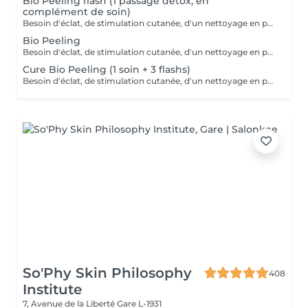
Bio Peeling flash (1 passage détox, en
complément de soin)
Besoin d'éclat, de stimulation cutanée, d'un nettoyage en profondeur? Avec l'action combinée d'acides hyaluroniques, lactiques et salicyliques, additionnés de planctons marins et de camphre, ce soin coche toutes les cases d'un soin cabine PROFESSIONNEL. A tester .
Bio Peeling
Besoin d'éclat, de stimulation cutanée, d'un nettoyage en profondeur ? Avec l'action combinée d'acides hyaluronique, lactique et salicylique additionnés de planctons marins et de camphre, ce soin coche toutes les cases d'un soin cabine PROFESSIONNEL. A tester.
Cure Bio Peeling (1 soin + 3 flashs)
Besoin d'éclat, de stimulation cutanée, d'un nettoyage en profondeur ? Avec l'action combinée d'acides hyaluronique, lactique et salicylique additionnés de planctons marins et de camphre, ce soin coche toutes les cases d'un soin cabine PROFESSIONNEL. A tester en cure sur 4 à 6 semaines.
So'Phy Skin Philosophy
408
Institute
7, Avenue de la Liberté
Gare L-1931