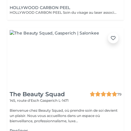
HOLLYWOOD CARBON PEEL
HOLLYWOOD CARBON PEEL Soin du visage au laser associé à un masque au carbone, conçu pour nettoyer la peau en profondeur, affiner le grain de peau et raviver l'éclat du teint. Particulièrement recommandé pour : Peau terne et manque d'éclat Peau mixte à grasse Excès de sébum Pores dilatés Grain de peau irrégulier Petites imperfections et points noirs Teint irrégulier Le carbone absorbe les impuretés, les cellules mortes et l'excès de sébum. Le passage du laser permet ensuite une exfoliation superficielle et laisse la peau plus nette, plus douce, plus lumineuse et visiblement rafraîchie. Une séance peut être réalisée pour un coup d'éclat avant un événement. Pour une amélioration progressive de la qualité de peau, une cure de 3 à 5 séances est généralement conseillée, espacées d'environ 4 semaines. Les résultats et le nombre de séances varient selon le type de peau et les problématiques traitées. À LIRE AVANT VOTRE SÉANCE Évitez toute exposition au soleil, aux UV et aux autobronzants pendant les 2 semaines avant et après la séance. Informez-nous si vous prenez un traitement médical photosensibilisant (Roaccutane®, certains antibiotiques ou autres médicaments augmentant la sensibilité de la peau). Traitement contre-indiqué pendant la grossesse. Merci de nous informer en cas de maladie de peau, d'herpès actif, d'infection cutanée, de plaie, de brûlure solaire ou de toute autre affection sur la zone à traiter. Ne pas utiliser de rétinol, d'acides exfoliants (AHA/BHA), de peeling chimique ou de produits irritants 5 à 7 jours avant et après la séance. Venir avec une peau propre, sans maquillage ni crème sur la zone à traiter. Une légère rougeur ou une sensation de chaleur après la séance est normale et disparaît généralement en quelques heures. Appliquer une protection solaire SPF 50 tous les jours après le traitement. Une cure de 3 à 5 séances, espacées d'environ 4 semaines, est généralement recommandée pour un résultat optimal. En cas de doute concernant votre état de santé ou votre traitement médical, contactez-nous avant votre rendez-vous.
The Beauty Squad
79
145, route d'Esch
Gasperich L-1471
Bienvenue chez Beauty Squad, où prendre soin de soi devient
un plaisir. Nous vous accueillons dans un espace où
bienveillance, professionnalisme, luxe...
Peelings