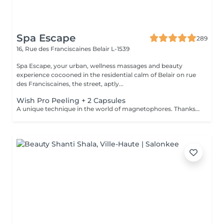
Spa Escape
289
16, Rue des Franciscaines
Belair L-1539
Spa Escape, your urban, wellness massages and beauty
experience cocooned in the residential calm of Belair on rue
des Franciscaines, the street, aptly...
Wish Pro Peeling + 2 Capsules
A unique technique in the world of magnetophores. Thanks to magnetic fields attraction encapsulated in a mini, hand-held machine this technique allows for the force of passage of cosmetic active ingredients through the skin barrier to act in the core of the cells. Visible result of the first session. The capsules are carefully chosen according to a consultation with your for your specific needs. Youthful looking skin without injections! The added Led Light experience puts you in a complete state of bliss as it perforates deeper penetration of the products and reinforces skin rejuvenation and skin repair. An added +!