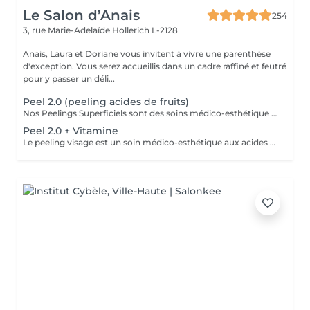
Le Salon d’Anais
254
3, rue Marie-Adelaïde
Hollerich L-2128
Anais, Laura et Doriane vous invitent à vivre une parenthèse
d'exception. Vous serez accueillis dans un cadre raffiné et feutré
pour y passer un déli...
Peel 2.0 (peeling acides de fruits)
Nos Peelings Superficiels sont des soins médico-esthétique aux acides de fruits qui agissent par une exfoliation chimique controlée des couches supérieurs de la peau afin de stimuler et accélérer le renouvellement cellulaire. En éliminant les cellules mortes de la surface cutanée, ce traitement permet d'unifier le teint, d'atténuer les imperfections et de redonner de l'éclat à la peau. AVANTAGES DU PEELING - Favoriser la création de collagène et d'élastine pour restaurer la fermeté et la souplesse de la peau - Réduction des rides profondes, poches et cernes - Amélioration de l'hydratation - Stimuler la microcirculation - Atténuer les rougeurs présentes - Atténuer les cicatrices d'acné - Affiner le grain de peau - Diminution des pores dilatés, points noirs, comédons - Éclat immédiat du teint PRÉCAUTIONS OBLIGATOIRES - PAS D'ÉPILATION sur la ZONE à traiter 5 jours avant - PAS DE RASAGE pour les hommes 48h avant - Irritations, rougeurs, voire légères croûtes à prévoir pendant 5 à 7 jours (peel expert) - Utilisation OBLIGATOIRE d'une crème ANTI-SOLAIRE pendant 10 jours, matin, midi, soir CONTRE-INDICATIONS - Grossesse/allaitement - Exposition solaire récente ou prévue (48h avant à 7 jours après le soin) - Traitement lourd : chimio (attendre 1 an post chimio) ou antibiotique (attendre 6 mois) - Prise d'anticoagulant, anti-inflammatoire + de 5 jours - Traitements dermatologiques en cours (type Roaccutane) - Allergie aux acides de fruits, fruits à coque ou à l'aspirine - Dermabrasion médicale - Injection de botox ou acide hyaluronique (attendre 1 mois) - Maladies auto-immunes (diabète) - Cicatrices chéloïdes
Peel 2.0 + Vitamine
Le peeling visage est un soin médico-esthétique aux acides de fruits qui consiste à appliquer une solution exfoliante sur la peau afin de stimuler et accélérer le renouvellement cellulaire. En éliminant les cellules mortes de la surface cutanée, ce traitement permet d'unifier le teint, d'atténuer les imperfections et de redonner de l'éclat à la peau. AVANTAGES DU PEELING - Favoriser la création de collagène et d'élastine pour restaurer la fermeté et la souplesse de la peau - Réduction des rides profondes, poches et cernes - Amélioration de l'hydratation - Stimuler la microcirculation - Atténuer les rougeurs présentes - Atténuer les cicatrices d'acné - Affiner le grain de peau - Diminution des pores dilatés, points noirs, comédons - Éclat immédiat du teint PRÉCAUTIONS OBLIGATOIRES - PAS D'ÉPILATION sur la ZONE à traiter 5 jours avant - PAS DE RASAGE pour les hommes 48h avant - Irritations, rougeurs, voire légères croûtes à prévoir pendant 5 à 7 jours (peel expert) - Utilisation OBLIGATOIRE d'une crème ANTI-SOLAIRE pendant 10 jours, matin, midi, soir CONTRE-INDICATIONS - Grossesse/allaitement - Exposition solaire récente ou prévue (48h avant à 7 jours après le soin) - Traitement lourd : chimio (attendre 1 an post chimio) ou antibiotique (attendre 6 mois) - Prise d'anticoagulant, anti-inflammatoire + de 5 jours - Traitements dermatologiques en cours (type Roaccutane) - Allergie aux acides de fruits, fruits à coque ou à l'aspirine - Dermabrasion médicale - Injection de botox ou acide hyaluronique (attendre 1 mois) - Maladies auto-immunes (diabète) - Cicatrices chéloïdes