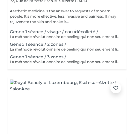
72, Rue de l'Alzette
Esch-sur-Alzette L-4010
Aesthetic medicine is the answer to requests of modern
people. It's more effective, less invasive and painless. It may
rejuvenate the skin and make it...
Geneo 1 séance / visage / cou /décolleté /
La méthode révolutionnaire de peeling qui non seulement libère la peau des couches de cellules mortes, mais en même temps la soigne intensément avec des ingrédients actifs et peut provoquer une oxygénation des tissus ! L'association d'un peeling intensif, d'un raffermissant, d'un massage radiofréquence profondément régénérant et d'un massage vibratoire ! Effet immédiat sans temps d'arrêt : le traitement idéal avant les grandes occasions
Geneo 1 séance / 2 zones /
La méthode révolutionnaire de peeling qui non seulement libère la peau des couches de cellules mortes, mais en même temps la soigne intensément avec des ingrédients actifs et peut provoquer une oxygénation des tissus ! L'association d'un peeling intensif, d'un raffermissant, d'un massage radiofréquence profondément régénérant et d'un massage vibratoire ! Effet immédiat sans temps d'arrêt : le traitement idéal avant les grandes occasions.
Geneo 1 séance / 3 zones /
La méthode révolutionnaire de peeling qui non seulement libère la peau des couches de cellules mortes, mais en même temps la soigne intensément avec des ingrédients actifs et peut provoquer une oxygénation des tissus ! L'association d'un peeling intensif, d'un raffermissant, d'un massage radiofréquence profondément régénérant et d'un massage vibratoire ! Effet immédiat sans temps d'arrêt : le traitement idéal avant les grandes occasions.