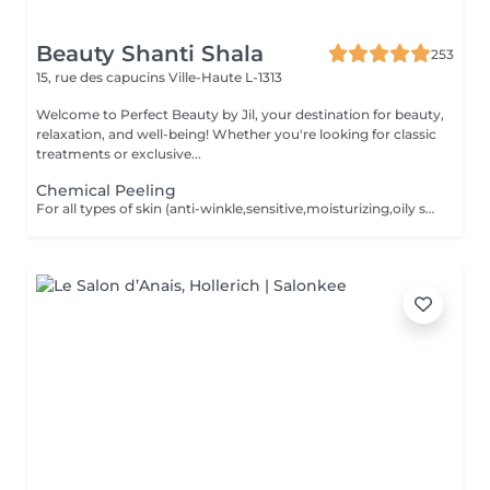
Beauty Shanti Shala
253
15, rue des capucins
Ville-Haute L-1313
Welcome to Perfect Beauty by Jil, your destination for beauty,
relaxation, and well-being! Whether you're looking for classic
treatments or exclusive...
Chemical Peeling
For all types of skin (anti-winkle,sensitive,moisturizing,oily skin,rosacea,mixed,dry,scars) no extraction,no waxing and 2weeks after the facial no sun conact. For a better result you can book a cure of 4 treatments, one peeling every 2 weeks. direct payement -> 390 instead of 440,20 ,including 2 creams for home care.