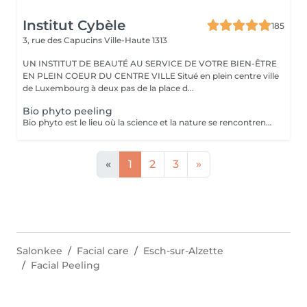
Institut Cybèle
185
3, rue des Capucins
Ville-Haute 1313
UN INSTITUT DE BEAUTÉ AU SERVICE DE VOTRE BIEN-ÊTRE
EN PLEIN COEUR DU CENTRE VILLE Situé en plein centre ville
de Luxembourg à deux pas de la place d...
Bio phyto peeling
Bio phyto est le lieu où la science et la nature se rencontrent pour créer des produits aux qualités uniques et aux résultats exceptionnels. Le Peeling profond est un complexe botanique et acide salicylique hautement purifiant, oxygénant, coup d'éclat immédiat. Pour tous types de peau, efficace sur les pores dilatés, impuretés et imperfections, tâches pigmentaires, hyper kératinisation, excès de sébum et aux peaux affectées par le tabac. Immédiatement après le soin, la peau parait radieuse, dynamique et revitalisée. Les systèmes de défense naturels de la peau sont restaurés et renforcés contre d'autres dommages car ce soin agit fortement sur le renouvellement cellulaire.
«
1
2
3
»
Salonkee
Facial care
Esch-sur-Alzette
Facial Peeling