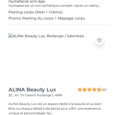
Hydrafacial anti-âge
Hydrapeel est un soin esthétique complet. Après un nettoyage de la peau en profondeur grâce au système de Vortex-Fusion. Des résultats immédiats dès la première séance. Les rides et ridules sont lissées, la peau est parfaitement nettoyée, plus douce, lumineuse et redynamisée. *Stimule la désquamation des cellules mortes. *Elimine des comédons, extraction des impuretés *Hydrate -Sature la surface de la peau avec des actifs hydratants et nourrissants intenses. *Cible-Un grand nombre d'options de soins pour répondre aux besoins spécifiques de la peau : Élasticité et fermeté, teint unifié et vitalité, réjuvénation, peaux grasses et congestionnées. Les produits cosmétiques, les sérums booster et les protocoles spécifiques de la gamme Belensa permettent de personnaliser les soins Hydrapeel PRO pour traiter les différentes conditions cutanées. *Ultrasons Augmentent l'absorption des actifs cosmétiques et favorisent la microcirculation, pour atténuer les rides et les ridules. EMS bipolaire Tonifie la peau en stimulant les muscles sous- jacents Spray de solution oxygénée Pour améliorer l'hydratation et la vitalité de la peau. *Marteau froid -Resserrement des pores et vasoconstriction pour éliminer les rougeurs et estomper les cernes. *Spatule vibrante
Peeling corps (Peel + Crème)
Promo Peeling du corps + Massage corps
ALINA Beauty Lux
120
20 , Av. Dr Gaasch
Rodange L-4818
ALINA Beauty Lux est un espace dédié à la beauté et au bien-
être, où chaque détail a été pensé pour offrir une expérience
unique et personnalisée. No...