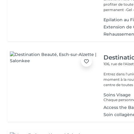
profiter de toute n
permanent -Gel -A
Epilation au Fi
Extension de 
Rehaussement
Destinati
106, rue de l'Alze
Entrez dans l'un
moment à la routine du quotidien
centre de toutes l
Soins Visage
Access the Ba
Soin collagèn