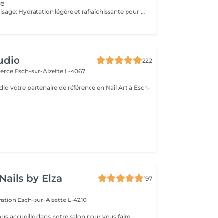
ge
Hydratation du Visage: Hydratation légère et rafraîchissante pour préparer la peau à d'autres soins. Idéal pour nourrir et maintenir la peau souple, confortable et éclatante, sans extraction de points noirs ou blancs. Parfait pour un entretien régulier et une peau prête à recevoir des traitements plus profonds. Soin Visage: Nettoyage complet avec extraction des impuretés (points noirs et blancs). Ce soin revitalise et purifie la peau, laissant le visage propre, lumineux et équilibré. Soin Visage Profond: Traitement intensif avec laser PDT pour améliorer la pénétration des produits et stimuler la régénération de la peau. Résultat rapide et visible, idéal pour les besoins spécifiques ou pour un soin profondément revitalisant. Chaque soin est précédé d'un diagnostic personnalisé avec recommandation de produits adaptés à votre peau.
udio
222
merce
Esch-sur-Alzette L-4067
io votre partenaire de référence en Nail Art à Esch-
Nails by Elza
197
eration
Esch-sur-Alzette L-4210
ous accueille dans notre salon pour vous faire