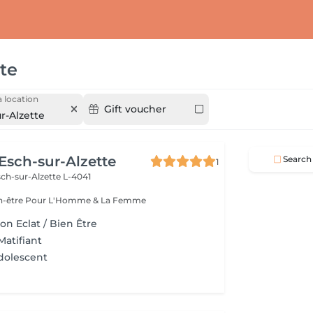
te
 location
Gift voucher
r-Alzette
 Esch-sur-Alzette
Search
1
ch-sur-Alzette L-4041
Esthétique & Bien-être Pour L'Homme & La Femme
on Eclat / Bien Être
Matifiant
dolescent