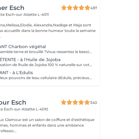
her Esch
497
ette
Esch-sur-Alzette L-4011
ina,Melissa,Elodie, Alexandra,Nadège et Maja sont
s accueillir dans la bonne humeur toute la semaine
.
NT Charbon végétal
Votre teint vous semble terne et brouillé ?Vous ressentez le besoin de nettoyer votre peau? Ce soin nettoyant s'adresse à vous. Il permettra de traiter votre peau sans la décaper. Purifié et détoxifié, votre visage retrouve un teint unifié,frais et lumineux. Une vraie bouffée d'oxygène pour votre peau!
NTE - à l'Huile de Jojoba
Découvrez la sensation de lhuile de Jojoba 100 % naturelle sur votre peau. Nourrie, votre peau retrouve tout son confort. Libéré de ses tensions grâce aux mains habiles de notre esthéticienne, votre visage est détendu. Bénéfices : Nourrie, votre peau retrouve tout son confort.
T - à L'Edulis
Profitez des fabuleux pouvoirs de leau cellulaire dEdulis, précieuse source dhydratation continue. Après la brumisation du Sérum concentré en eau cellulaire, le Masque Crème ressourçant se transforme en une texture soyeuse qui fond sur votre peau sous le délicat modelage de notre esthéticienne. Bénéfices : Gorgée deau, votre peau retrouve douceur, souplesse et éclat. Retrouvez le confort dune peau hydratée en continu.
our Esch
340
tte
Esch-sur-Alzette L-4010
ux Glamour est un salon de coiffure et d'esthétique
emmes, hommes et enfants dans une ambiance
ofessio...