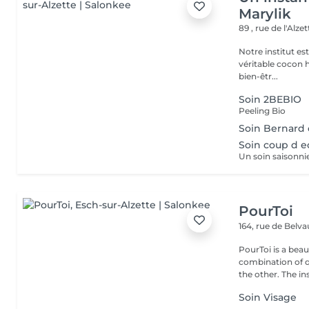
Marylik
89 , rue de l'Alze
Notre institut e
véritable cocon ho
bien-êtr...
Soin 2BEBIO
Peeling Bio
Soin Bernard 
Soin coup d e
PourToi
164, rue de Belv
PourToi is a beau
combination of q
the other. The inst
Soin Visage