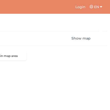
Login
EN
Show map
 in map area