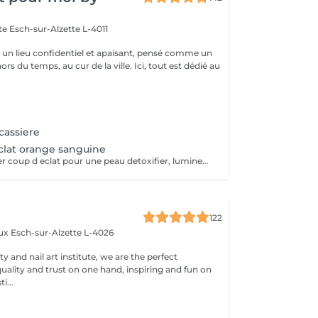
tte
Esch-sur-Alzette L-4011
st un lieu confidentiel et apaisant, pensé comme un
rs du temps, au cur de la ville. Ici, tout est dédié au
cassiere
clat orange sanguine
Un soin saisonnier coup d eclat pour une peau detoxifier, lumineuse Digitopression et massage aux pierres de gua sha
122
aux
Esch-sur-Alzette L-4026
ty and nail art institute, we are the perfect
uality and trust on one hand, inspiring and fun on
i...