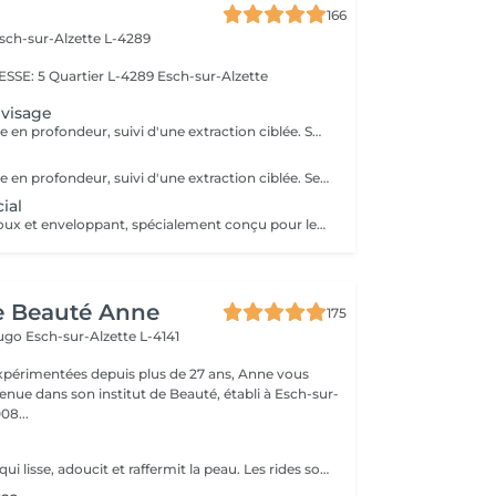
166
sch-sur-Alzette L-4289
E: 5 Quartier L-4289 Esch-sur-Alzette
 visage
Double nettoyage en profondeur, suivi d'une extraction ciblée. Soin spécifique adapté aux besoins de votre peau, avec application d'un sérum et d'un masque pour purifier, rééquilibrer et illuminer le teint. Si la peau présente une inflammation ou de l'acné active, il est recommandé de privilégier le soin visage acné, plus adapté et respectueux de l'état cutané.
Double nettoyage en profondeur, suivi d'une extraction ciblée. Selon l'état de la peau et le niveau d'inflammation, le soin peut inclure un peeling ou un traitement spécifique. Application d'un sérum adapté et d'un masque apaisant pour rééquilibrer la peau.
ial
Un soin visage doux et enveloppant, spécialement conçu pour les futures mamans. Double nettoyage délicat, suivi d'un soin adapté aux besoins de la peau pendant la grossesse. Application d'un sérum et d'un masque pour hydrater, apaiser et révéler l'éclat naturel. Un moment de calme et de reconnexion, pour prendre soin de vous et de la vie que vous portez
de Beauté Anne
175
Hugo
Esch-sur-Alzette L-4141
xpérimentées depuis plus de 27 ans, Anne vous
enue dans son institut de Beauté, établi à Esch-sur-
08...
Un soin relaxant qui lisse, adoucit et raffermit la peau. Les rides sont visiblement corrigées. Procure un nouvel éclat à la peau. Avec un modelage visage spécifique.