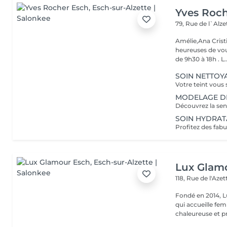
Yves Roc
79, Rue de l`Alz
Amélie,Ana Crist
heureuses de vou
de 9h30 à 18h . L..
SOIN NETTOYA
MODELAGE DÉTE
SOIN HYDRATAN
Lux Glam
118, Rue de l'Aze
Fondé en 2014, L
qui accueille f
chaleureuse et pr