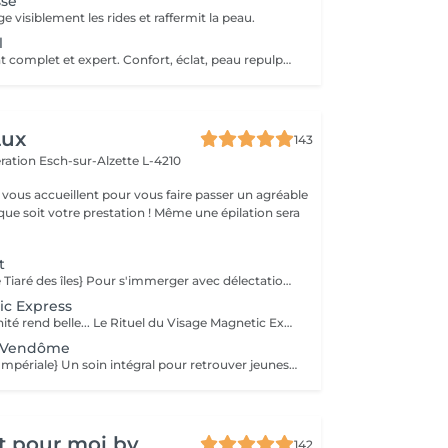
sse
ge visiblement les rides et raffermit la peau.
l
Un soin hydratant complet et expert. Confort, éclat, peau repulpée, peau reposée.
Lux
143
ération
Esch-sur-Alzette L-4210
vous accueillent pour vous faire passer un agréable
ue soit votre prestation ! Même une épilation sera
t
{Senteur Fleur de Tiaré des îles} Pour s'immerger avec délectation dans un lagon d'hydratation intense... Un voyage enchanteur au cur des plus belles îles polynésiennes pour révéler votre beauté originelle. Alliance parfaite de sensorialité et d'efficacité, ce soin associe des textures gorgées d'actifs aux couleurs chatoyantes à des actifs haute performance pour inonder la peau de bien-être et lui procurer une sensation d'hydratation absolue. [Peau déshydratée.]
ic Express
Quand la modernité rend belle... Le Rituel du Visage Magnetic Express est un gommage-massage du visage innovant grâce à ses particules aimantées. Il est idéal pour nettoyer et protéger rapidement votre peau des agressions extérieures. Votre peau retrouve éclat et nouvelle jeunesse. [Tout type de peaux.]
 à Vendôme
{Senteur Ambre Impériale} Un soin intégral pour retrouver jeunesse et vitalité... Inspiré par la beauté à la Française, ce soin pour peau mature allie luxe et volupté. Un soin intense et profond qui réveille votre splendeur. Des textures exquises et élégantes, une fragrance singulière empreinte de grâce, des couleurs délicates et féériques et des actifs d'exception à l'instar du Caviar pour ravir l'épiderme. [Peau mature.]
t pour moi by
142