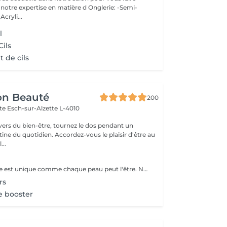
otre expertise en matière d Onglerie: -Semi-
cryli...
l
Cils
 de cils
on Beauté
200
tte
Esch-sur-Alzette L-4010
ivers du bien-être, tournez le dos pendant un
. Accordez-vous le plaisir d'être au
...
Chaque personne est unique comme chaque peau peut l'être. Nous offrons à votre peau ce dont elle a précisément besoin. Adaptés aux besoins individuels de votre peau, nous la traitons avec les produits de la gamme SKINOVAGEPX et avec le massage unique Touche Efficace.
rs
e booster