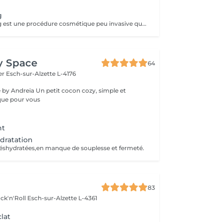
g
Le microneedling est une procédure cosmétique peu invasive qui utilise de fines aiguilles pour percer légèrement la peau, stimulant ainsi la production de collagène et d'élastine. Elle améliore l'apparence des cicatrices d'acné, rides, pores dilatés et texture irrégulière. Réalisée avec un dermaroller ou dermapen, elle est rapide à récupérer, souvent associée à des sérums pour de meilleurs résultats.
y Space
64
fer
Esch-sur-Alzette L-4176
it cocon cozy, simple et
que pour vous
nt
dratation
éshydratées,en manque de souplesse et fermeté.
83
ck'n'Roll
Esch-sur-Alzette L-4361
lat