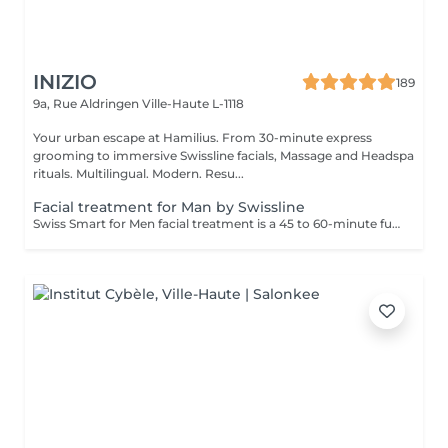
INIZIO
189
9a, Rue Aldringen
Ville-Haute L-1118
Your urban escape at Hamilius. From 30-minute express
grooming to immersive Swissline facials, Massage and Headspa
rituals. Multilingual. Modern. Resu...
Facial treatment for Man by Swissline
Swiss Smart for Men facial treatment is a 45 to 60-minute fully personalised facial designed for men who seek to detoxify and strengthen their skin. This facial uses exclusively vegan Swissline products, enhanced with the signature collection of Age Intelligence Boosters to protect and rebalance the skin. It has an instant distress effect and includes a 15- to 20-minute facial massage combining relaxation and lymphatic drainage to detoxify the skin, and is a smart and fast way to look your best. Key benefits: Refreshes and energises tired-looking skin Soothes irritation Improves skin tone and texture