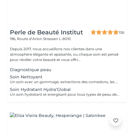
Perle de Beauté Institut
136
196, Route d’Arlon
Strassen L-8010
Depuis 2017, nous accueillons nos clientes dans une
atmosphère élégante et apaisante, ou chaque soin est pensé
pour révéler votre beauté et vous offri...
Diagnostique peau
Soin Nettoyant
Un soin avec un gommage, extractions des comedons, les masques spécifiques. Effet : la peau est fraîche, nette et éclatant.
Soin Hydratant Hydra'Global
Un soin hydratant et energisant pour tous types de peau de tous ages. La peau se charge d'une nouvelle énergie et d'éclat, les rides de déshydratation sont atténuées, la peau est repulpée, lumineuse et fraiche.