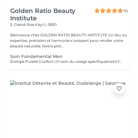
Golden Ratio Beauty
70
Institute
5, Grand-Rue
Kayl L-3650
Bienvenue chez GOLDEN RATIO BEAUTY INSTITUTE Un lieu où
expertise, précision et harmonie s'unissent pour révéler votre
beauté naturelle. Notre phil...
Soin Fondamental Men
Énergie Pureté Confort Un soin du visage spécifiquement formulé pour répondre aux besoins de la peau masculine : plus épaisse, plus sujette aux brillances, aux irritations post-rasage et au stress oxydatif. Ce rituel allie nettoyage profond, massage énergisant et actifs revitalisants pour purifier, hydrater et renforcer la peau. Les tensions s'estompent, le teint retrouve éclat et fraîcheur. Un moment de soin sobre, efficace et parfaitement adapté aux hommes d'aujourd'hui. Résultat : une peau nette, tonique, visiblement plus saine et rechargée.