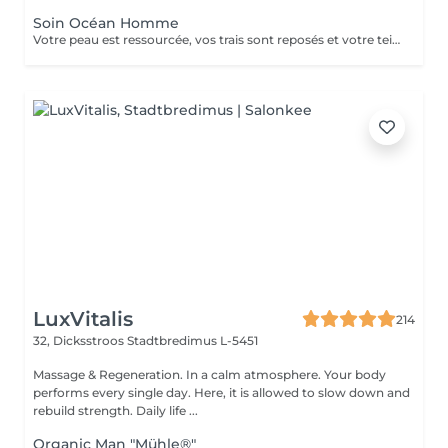
Soin Océan Homme
Votre peau est ressourcée, vos trais sont reposés et votre teint plus lumineux. Véritable recharge d'énergie, les extraits d'algue bleue sont libérés au cur des cellules pour une action anti-âge et antifatigue.
LuxVitalis
214
32, Dicksstroos
Stadtbredimus L-5451
Massage & Regeneration. In a calm atmosphere. Your body
performs every single day. Here, it is allowed to slow down and
rebuild strength. Daily life ...
Organic Man "Mühle®"