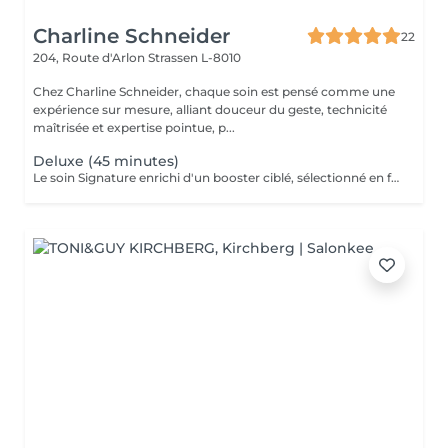
Charline Schneider
22
204, Route d'Arlon
Strassen L-8010
Chez Charline Schneider, chaque soin est pensé comme une
expérience sur mesure, alliant douceur du geste, technicité
maîtrisée et expertise pointue, p...
Deluxe (45 minutes)
Le soin Signature enrichi d'un booster ciblé, sélectionné en fonction des besoins de votre peau (éclat, hydratation, fermeté, anti-âge, imperfections), et d'une séance de LED. Ce soin permet de travailler un objectif précis tout en améliorant la qualité globale de la peau. Idéal pour : cibler une problématique spécifique améliorer le grain de peau renforcer les résultats dans le temps Résultat : peau plus homogène, repulpée et visiblement revitalisée. Ce soin n'est pas adapté aux femmes enceintes ou allaitantes, ainsi qu'aux personnes allergiques aux algues ou à l'aspirine.