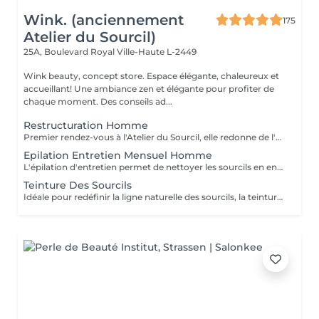
Wink. (anciennement
175
Atelier du Sourcil)
25A, Boulevard Royal
Ville-Haute L-2449
Wink beauty, concept store. Espace élégante, chaleureux et
accueillant! Une ambiance zen et élégante pour profiter de
chaque moment. Des conseils ad...
Restructuration Homme
Premier rendez-vous à l'Atelier du Sourcil, elle redonne de l'harmonie au visage. Entièrement réalisée à la pince à épiler, cette prestation iconique vise à redéfinir la forme des sourcils. Formée en morphologie du visage, notre équipe de professionnelles maîtrise toutes les subtilités d'une forme réussie. Un entretien mensuel permet ensuite de conserver une ligne idéale.
Epilation Entretien Mensuel Homme
L'épilation d'entretien permet de nettoyer les sourcils en entretien et de conserver ainsi leur ligne. Au-delà de deux mois sans entretien à l'atelier du sourcil, il faudra refaire une restructuration pour redessiner à nouveau la ligne du sourcil.
Teinture Des Sourcils
Idéale pour redéfinir la ligne naturelle des sourcils, la teinture permet d'intensifier et sublimer le regard. Parfois clairsemés, en manque de densité ou simplement endommagés par de trop régulières épilations, les sourcils peuvent avoir besoin d'être travaillés pour intensifier la teinte du poil ou masquer les sourcils blancs ou grisonnants.