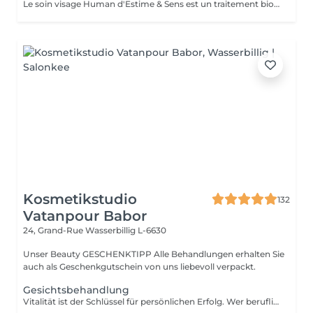
Le soin visage Human d'Estime & Sens est un traitement bio global de 1h15 dédié aux hommes. Il débute par un modelage relaxant du dos pour évacuer les tensions. Il se poursuit par un nettoyage profond, un gommage et un massage du visage avec l'huile Human. Ce protocole sur mesure purifie, hydrate intensément et défatigue durablement les traits.
Kosmetikstudio
132
Vatanpour Babor
24, Grand-Rue
Wasserbillig L-6630
Unser Beauty GESCHENKTIPP Alle Behandlungen erhalten Sie
auch als Geschenkgutschein von uns liebevoll verpackt.
Gesichtsbehandlung
Vitalität ist der Schlüssel für persönlichen Erfolg. Wer beruflich wie privat zupackend auftritt, wirkt souverän und fühlt sich wohl in seiner Haut. Unser Anspruch ist es, diese vitale Energie zu erhalten. Den Attraktivität ist etwas sehr Individuelles und keine Frage des Alters. Auszeit für Körper, Geist und Seele. Die aufeinander abgestimmte Kombination aus einer belebenden Pflege und kraftspendenden Massagen weckt schnell die Lebensgeister und macht wieder munter. Fühlen Sie sich frischer, vitaler und meistern Sie Herausforderungen mit neuem Elan. Unsere wohltuenden BABOR Men Behandlungen vertreiben zuverlässig Stress und Anspannung. BABOR Men schenkt Ihrer Haut ein attraktives, vitales Aussehen und Entspannung pur. NEUE ENERGIE TANKEN Diese erfrischende Gesichtsbehandlung ist ein intensives Verwöhnerlebnis. Sie aktiviert und belebt zugleich, damit Sie wieder gestärkt in den Alltag eintauchen können.