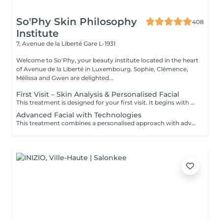
So'Phy Skin Philosophy
408
Institute
7, Avenue de la Liberté
Gare L-1931
Welcome to So'Phy, your beauty institute located in the heart
of Avenue de la Liberté in Luxembourg. Sophie, Clémence,
Mélissa and Gwen are delighted...
First Visit – Skin Analysis & Personalised Facial
This treatment is designed for your first visit. It begins with an in-depth skin analysis to understand your skin’s needs and identify any imbalances. The facial is then fully customised, using targeted techniques and products adapted to your skin. This first appointment delivers visible results while providing personalised advice to improve your skin over time.
Advanced Facial with Technologies
This treatment combines a personalised approach with advanced technologies to work deeper on the skin. Technologies are selected according to your needs to improve skin texture, hydration and signs of ageing. An ideal treatment for visible results and a more advanced approach to skin improvement.