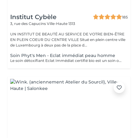
Institut Cybèle
185
3, rue des Capucins
Ville-Haute 1313
UN INSTITUT DE BEAUTÉ AU SERVICE DE VOTRE BIEN-ÊTRE
EN PLEIN COEUR DU CENTRE VILLE Situé en plein centre ville
de Luxembourg à deux pas de la place d...
Soin Phyt's Men - Eclat immédiat peau homme
Le soin détoxifiant Eclat Immédiat certifié bio est un soin oxygénant et défatigant, destiné à toutes les peaux masculines, est idéal pour les épidermes asphyxiés ou les teints brouillés. Nettoyage - gommage - extraction des comédons avec vapeur - massage - masque. Enrichi en ginseng, aloé vera et huiles végétales nourrissantes, il hydrate, apaise et revitalise la peau.