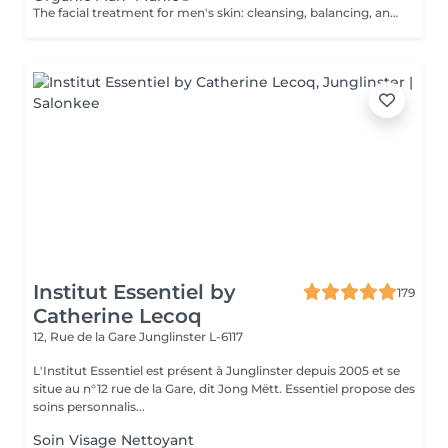
The facial treatment for men's skin: cleansing, balancing, and soothing. Ideal for blemishes or stressed skin. The finest aromas combined with the best that nature can offer us: In the ORGANIC natural cosmetics range, MÜHLE® combines sustainability with luxury. Pure argan oil, nourishing shea butter, the healing power of aloe vera, and soothing calendula and chamomileevery single ingredient comes from certified organic cultivation or wild harvesting.
Institut Essentiel by
179
Catherine Lecoq
12, Rue de la Gare
Junglinster L-6117
L'Institut Essentiel est présent à Junglinster depuis 2005 et se
situe au n°12 rue de la Gare, dit Jong Mëtt. Essentiel propose des
soins personnalis...
Soin Visage Nettoyant