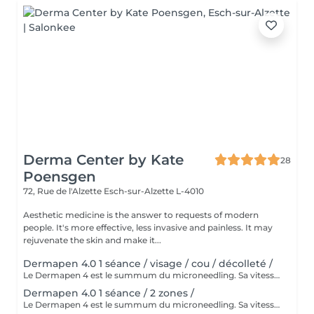
Derma Center by Kate
28
Poensgen
72, Rue de l'Alzette
Esch-sur-Alzette L-4010
Aesthetic medicine is the answer to requests of modern
people. It's more effective, less invasive and painless. It may
rejuvenate the skin and make it...
Dermapen 4.0 1 séance / visage / cou / décolleté /
Le Dermapen 4 est le summum du microneedling. Sa vitesse peut être le double de celle des autres appareils de microneedling. Contrôle de toutes les fonctions, p. ex. vitesse et profondeur, par une simple pression sur le bouton, pour des résultats fiables. La stimulation du derme par les micro-aiguilles induit une nouvelle production de collagène et d'élastine deux substances indispensables pour régénérer la peau. Une meilleure pénétration des produits de mésothérapie. La création de trous microscopiques, invisibles à l'il nu, réalisant des canaux microscopiques conduisent directement les produits de traitement au niveau du derme profond. Cette procédure permet de rajeunir la texture de votre peau, de resserrer les pores dilatés de réduire les rides les cicatrices d'acné, les vergetures, la pigmentation, les cicatr La peau devient plus ferme déjà après un seul traitement, les ridules s'atténuent, les taches pigmentaires s'éclaircissent, les cicatrices guérissent mieux et de manière générale la peau est plus éclatante. La peau devient aussi plus réceptive aux produits de soin post-traitement. Indications - Amélioration des cicatrices - Acné - Fractional - Raffermissement de la peau - Pigment - Blépharoplastie / Levage périoculaire Consultation et diagnostic gratuits avant traitement. N'hésitez pas à demander votre étude personnalisée. Les tarifs des soins proposés ici sont variables selon la zone à traiter, les appareils et produits mis en, oeuvre. Qu'est-ce qui rend les peelings UBER différents ? La gamme ÜBER Peel a été conçue pour fonctionner en synergie avec les procédures de microneedling. Contrairement à de nombreux autres peelings, les peelings ÜBER MD et ÜBER Pro peuvent être appliqués immédiatement après le microneedling pour améliorer les effets de la procédure. Les deux peelings sont auto-neutralisants et ne nécessitent aucun soin de suivi particulier après l'application. Les clients traités avec l'un des peelings doivent éviter de laver la zone traitée et s'abstenir de toute activité pouvant entraîner une transpiration excessive pendant 24 heures. Les peelings sont adaptés et efficaces en tant que traitements autonomes, mais fonctionnent mieux lorsqu'ils sont utilisés en conjonction avec le microneedling
Dermapen 4.0 1 séance / 2 zones /
Le Dermapen 4 est le summum du microneedling. Sa vitesse peut être le double de celle des autres appareils de microneedling. Contrôle de toutes les fonctions, p. ex. vitesse et profondeur, par une simple pression sur le bouton, pour des résultats fiables. Le microneedling, micro-aiguilletage, micropuncture ou induction du collagène par traitement percutané sont des procédures utilisées en cosmétique et en dermatologie. La surface de la peau est perforée au moyen de dispositifs munis de micro-aiguilles. Le microneedling est principalement utilisé pour rajeunir la peau. Ce traitement diminue également les irrégularités pigmentaires. La peau est pour ainsi dire restructurée par le microneedling, si bien que ce traitement peut être utilisé pour les cicatrices en général comme pour celles de l'acné. La peau devient plus ferme déjà après un seul traitement, les ridules s'atténuent, les taches pigmentaires s'éclaircissent, les cicatrices guérissent mieux et de manière générale la peau est plus éclatante. La peau devient aussi plus réceptive aux produits de soin post-traitement. Indications - Amélioration des cicatrices - Acné - Fractional - Raffermissement de la peau - Pigment - Blépharoplastie / Levage périoculaire Consultation et diagnostic gratuits avant traitement. N'hésitez pas à demander votre étude personnalisée. Les tarifs des soins proposés ici sont variables selon la zone à traiter, les appareils et produits mis en, oeuvre.