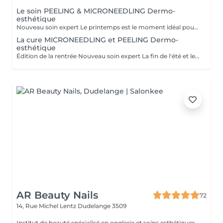
Le soin PEELING & MICRONEEDLING Dermo-
esthétique
Nouveau soin expert Le printemps est le moment idéal pour réveiller votre peau ! Avec le temps, le collagène diminue, le teint perd de son éclat et des taches pigmentaires peuvent apparaître. Pour y remédier, découvrez notre Nouveau Soin Microneedling & Peeling Dermo-Esthétique, réalisé avec les produits experts du laboratoire Célestetic, notre nouveau partenaire professionnel. Les bénéfices : Stimule naturellement collagène et élastine Raffermit et densifie la peau Atténue les taches pigmentaires Affine le grain de peau Ravive l'éclat du teint Protocole cabine 60 minutes 1. Diagnostic personnalisé 2. Peeling concentré aux acides de fruits Célestetic 3. Microneedling + infusion d'un sérum ciblé aux actifs hautement dosés(anti-taches / anti-âge / éclat) 4.Masque apaisant et réparateur 5. Protection et conseils post-soin Tarifs Soin 60 min : 145 € Cure 4 soins (tous les 21 jours) : 560 € Cure 6 soins (tous les 21 jours) : 840€ Le printemps est la saison idéale pour relancer votre peau avant l'été Les places sont limitées pour un suivi personnalisé. Pour réserver ou faire un diagnostic peau, contactez-nous dès aujourd'hui #Microneedling #Peeling #Célestetic #NaturelBeautéByMélanie #PeauRaffermie #Éclat #AntiTaches #BienVieillir
La cure MICRONEEDLING et PEELING Dermo-
esthétique
Édition de la rentrée Nouveau soin expert La fin de l'été et le début de l'automne sont les moments idéaux pour réveiller votre peau ! Avec le temps, le collagène diminue, le teint perd de son éclat et des taches pigmentaires peuvent apparaître. Pour y remédier, découvrez notre Nouveau Soin Microneedling & Peeling Dermo-Esthétique, réalisé avec les produits experts du laboratoire Célestetic, notre nouveau partenaire professionnel. Les bénéfices : Stimule naturellement collagène et élastine Raffermit et densifie la peau Atténue les taches pigmentaires Affine le grain de peau Ravive l'éclat du teint Protocole cabine 60 minutes 1. Diagnostic personnalisé 2. Peeling concentré aux acides de fruits Célestetic 3. Microneedling + infusion d'un sérum ciblé aux actifs hautement dosés(anti-taches / anti-âge / éclat) 4.Masque LED apaisant 5. Protection et conseils post-soin Tarifs Soin 60 min : 145 € Cure 4 soins (tous les 21 jours) : 560 € Les places sont limitées pour un suivi personnalisé. Pour réserver ou faire un diagnostic peau, contactez-nous dès aujourd'hui
AR Beauty Nails
72
14, Rue Michel Lentz
Dudelange 3509
Institut de beauté spécialisé en onglerie et soins esthétiques