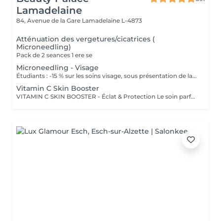
Lamadelaine
84, Avenue de la Gare
Lamadelaine L-4873
Atténuation des vergetures/cicatrices (
Microneedling)
Pack de 2 seances 1 ere se
Microneedling - Visage
Étudiants : -15 % sur les soins visage, sous présentation de la carte d'étudiants VALABLE. Il permet de stimuler la regeneration cellulaire, relancer la production de collagene et d'elastine. Augmentation d'absorbsion du serum specifique choisit pour le traitement , hydratation profonde, lifting etc
Vitamin C Skin Booster
VITAMIN C SKIN BOOSTER - Éclat & Protection Le soin parfait pour une peau lumineuse, uniforme et revitalisée ! La Vitamine C stabilisée est l'un des actifs les plus puissants pour protéger la peau du stress oxydatif et du vieillissement prématuré. Ce soin unique stimule la production naturelle de collagène, offrant un effet repulpant et un teint éclatant de jeunesse. Comment ça fonctionne ? Après un nettoyage en profondeur, nous appliquons un sérum concentré de Vitamine C pure qui pénètre efficacement grâce à sa formulation avancée. Ce puissant antioxydant neutralise les radicaux libres, illumine la peau et prévient l'apparition des rides et taches pigmentaires. Idéal pour : Les peaux ternes, fatiguées ou stressées Un teint irrégulier ou des signes de fatigue Prévenir le vieillissement cutané et les premiers signes de l'âge Résultats : Une peau plus lumineuse et un teint homogène dès la première séance Une sensation de fraîcheur et de vitalité instantanée Une peau protégée et renforcée contre les agressions extérieures Recommandation : À faire en cure de 4 séances pour un effet prolongé ou en soin coup d'éclat avant un événement spécial.