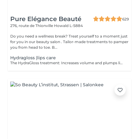
Pure Elégance Beauté
629
276, route de Thionville
Howald L-5884
Do you need a wellness break? Treat yourself to a moment just
for you in our beauty salon . Tailor-made treatments to pamper
you from head to toe. B...
Hydragloss |lips care
The HydraGloss treatment: Increases volume and plumps lips Cares for and moisturizes the lips Diminishes fine lines and wrinkles Contraindication: - with active herpes - open wounds - warts - bruises