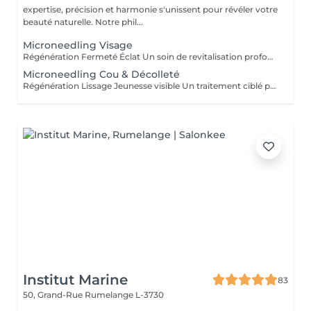
expertise, précision et harmonie s'unissent pour révéler votre
beauté naturelle. Notre phil...
Microneedling Visage
Régénération Fermeté Éclat Un soin de revitalisation profonde qui stimule naturellement la peau grâce à de micro-aiguilles très fines. Le microneedling crée de minuscules perforations à la surface de la peau, déclenchant un processus de réparation intense : production de collagène, d'élastine et meilleure absorption des actifs. Ce traitement améliore visiblement : la texture de la peau, les ridules, les pores dilatés, les cicatrices d'acné, le teint terne ou irrégulier. Résultat : une peau plus ferme, plus lisse, lumineuse et visiblement régénérée. Existe en cure 3 Séances
Microneedling Cou & Décolleté
Régénération Lissage Jeunesse visible Un traitement ciblé pour ces zones souvent oubliées mais particulièrement sensibles aux signes de l'âge. Grâce à la technique du microneedling de micro-aiguilles qui stimulent naturellement la peau ce soin active la production de collagène et d'élastine, tout en optimisant la pénétration d'actifs régénérants. Ce protocole améliore visiblement : la fermeté et l'élasticité, les ridules et le relâchement cutané, le teint irrégulier et les taches pigmentaires, la texture de la peau. Résultat : un cou et un décolleté lissés, raffermis, éclatants de jeunesse.
Institut Marine
83
50, Grand-Rue
Rumelange L-3730