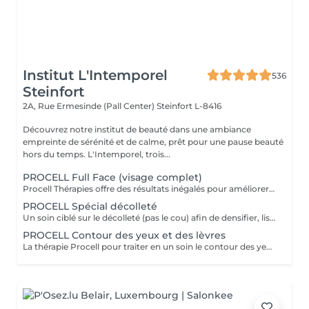
Institut L'Intemporel
536
Steinfort
2A, Rue Ermesinde (Pall Center)
Steinfort L-8416
Découvrez notre institut de beauté dans une ambiance
empreinte de sérénité et de calme, prêt pour une pause beauté
hors du temps. L'Intemporel, trois...
PROCELL Full Face (visage complet)
Procell Thérapies offre des résultats inégalés pour améliorer l'apparence des rides et ridules, des cicatrices d'acné et des dommages causés par le soleil. Avec une irritation minimale, les traitements Procell sont sûrs, non invasifs, efficaces et fournissent des résultats qui parlent d'eux-mêmes. Ce n'est pas un hasard si Procell Thérapies est devenu le leader du microneedling..
PROCELL Spécial décolleté
Un soin ciblé sur le décolleté (pas le cou) afin de densifier, lisser et repulper cette zone fragile Nettoyage + gommage de la zone, passage Procell et masque (pas de massage dans ce soin) Conseillé en cure de 4 soins sur 4 mois avec une séance d'entretien 2x par an en fin de cure
PROCELL Contour des yeux et des lèvres
La thérapie Procell pour traiter en un soin le contour des yeux et le contour des lèvres.