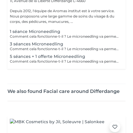
11, Avenue de la Liberté
Differdange L-4660
Depuis 2012, l'équipe de Aromas institut est à votre service.
Nous proposons une large gamme de soins du visage & du
corps, des pédicures, manucures, ...
1 séance Microneedling
Comment cela fonctionne-t-il ? Le microneedling va permettre une pénétration de principes actifs boosteur dans la peau grâce à des micros aiguilles. Quels résultats ? Une peau lisse, une réduction des pores dilatés, atténuation des rides et ridules. Nous vous prions de bien vouloir respecter votre rendez-vous. En prenant rendez-vous, vous occupez une place, dont une autre personne aurait éventuellement besoin. Tout rendez-vous non annulé 24h en avance, est susceptible d'être facturé. (Si vous ne pouvez pas vous présenter à votre RDV, proposez-le éventuellement à un proche ou à un ami) Toute l'équipe de Aromas Institut vous remercie pour votre respect et votre compréhension.
3 séances Microneedling
Comment cela fonctionne-t-il ? Le microneedling va permettre une pénétration de principes actifs boosteur dans la peau grâce à des micros aiguilles. Quels résultats ? Une peau lisse, une réduction des pores dilatés, atténuation des rides et ridules. Nous vous prions de bien vouloir respecter votre rendez-vous. En prenant rendez-vous, vous occupez une place, dont une autre personne aurait éventuellement besoin. Tout rendez-vous non annulé 24h en avance, est susceptible d'être facturé. (Si vous ne pouvez pas vous présenter à votre RDV, proposez-le éventuellement à un proche ou à un ami) Toute l'équipe de Aromas Institut vous remercie pour votre respect et votre compréhension.
5 séances + 1 offerte Microneedling
Comment cela fonctionne-t-il ? Le microneedling va permettre une pénétration de principes actifs boosteur dans la peau grâce à des micros aiguilles. Quels résultats ? Une peau lisse, une réduction des pores dilatés, atténuation des rides et ridules. Nous vous prions de bien vouloir respecter votre rendez-vous. En prenant rendez-vous, vous occupez une place, dont une autre personne aurait éventuellement besoin. Tout rendez-vous non annulé 24h en avance, est susceptible d'être facturé. (Si vous ne pouvez pas vous présenter à votre RDV, proposez-le éventuellement à un proche ou à un ami) Toute l'équipe de Aromas Institut vous remercie pour votre respect et votre compréhension.
We also found Facial care around Differdange