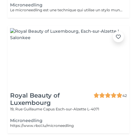
Microneedling
Le microneedling est une technique qui utilise un stylo muni de micro-aiguilles qui permettent de créer des canaux dans la peau afin de faire pénétrer le sérum au cur du derme .C'est un traitement peu invasif qui s'avère efficace contre le vieillissement cutané afin de ralentir les effets de l'âge .Le microneedling redensifie la peau afin de la rendre de meilleure qualité et permet ainsi la régénération de la peau pour un teint plus éclatant
Royal Beauty of
42
Luxembourg
19, Rue Guillaume Capus
Esch-sur-Alzette L-4071
Microneedling
https://www.rbol.lu/microneedling