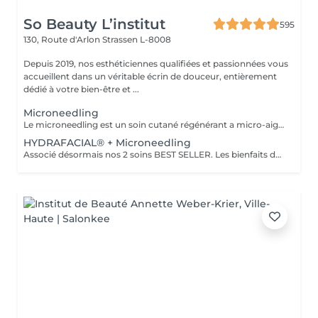
So Beauty L’institut
595
130, Route d'Arlon
Strassen L-8008
Depuis 2019, nos esthéticiennes qualifiées et passionnées vous
accueillent dans un véritable écrin de douceur, entièrement
dédié à votre bien-être et ...
Microneedling
Le microneedling est un soin cutané régénérant a micro-aiguilles permettant de réduire les signes de l'âge et de raviver l'éclat de votre peau, il aide aussi a effacer les traces d'acné, les cicatrices. Un véritable soin qui resserre les pores dilatés , lisse la peau, estimes les rides et ridules grâce au sérum à l'acide hyaluronique. + LED visage et mains
HYDRAFACIAL® + Microneedling
Associé désormais nos 2 soins BEST SELLER. Les bienfaits de l'hydrafacial et du Microneedling pour un effet optimale sur votre peau. Une peau saine, propre, un effet GLOW instantanément, action anti-rides.