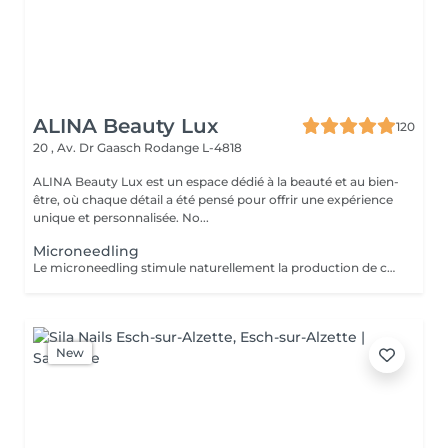
ALINA Beauty Lux
120
20 , Av. Dr Gaasch
Rodange L-4818
ALINA Beauty Lux est un espace dédié à la beauté et au bien-
être, où chaque détail a été pensé pour offrir une expérience
unique et personnalisée. No...
Microneedling
Le microneedling stimule naturellement la production de collagène et d'élastine grâce à de micro-perforations contrôlées de la peau. Ce traitement améliore progressivement la qualité de la peau, sa fermeté et son éclat. Idéal pour : Rides et ridules Cicatrices d'acné Pores dilatés Grain de peau irrégulier Taches pigmentaires Relâchement cutané Vergetures Manque d'éclat Les actifs sont sélectionnés en fonction des besoins de votre peau. Une cure de 3 à 6 séances, espacées de 4 à 6 semaines, est généralement recommandée. À LIRE AVANT VOTRE SÉANCE Évitez toute exposition au soleil, aux UV et aux autobronzants pendant les 2 semaines avant et après le traitement. Informez-nous si vous prenez un traitement médical (Roaccutane®, anticoagulants ou autres traitements pouvant affecter la cicatrisation). Traitement contre-indiqué pendant la grossesse. Merci de nous informer en cas d'herpès actif, d'infection cutanée, de plaie, d'eczéma, de psoriasis ou de toute maladie de peau sur la zone à traiter. Ne pas utiliser de rétinol, d'acides exfoliants ou de peeling chimique 5 à 7 jours avant et après la séance. Venir avec une peau propre, sans maquillage. Appliquer une protection solaire SPF 50 après le traitement. En cas de doute, contactez-nous avant votre rendez-vous.
New