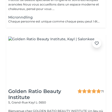
avancées Nous vous accueillons dans un espace moderne et
chaleureux, pensé pour vous ...
Micronndling
Chaque personne est unique comme chaque peau peut l être. Nous offrons à peau ce dont elle a besoin, exactement pour ça chaque personne sera évaluée avec minutie. Dans ce traitement grâce à la stimulation des papilles dermiques et à la libération de facteurs de croissance, le micronnedling optimise la fonction cellulaire, renforce la structure de la peau et augment naturellement le collagène TGF-3 via une cascade de cicatrisation régénérative.
Golden Ratio Beauty
71
Institute
5, Grand-Rue
Kayl L-3650
Bienvenue chez GOLDEN RATIO BEAUTY INSTITUTE Un lieu où