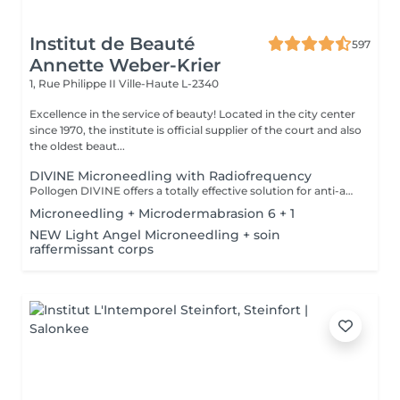
Institut de Beauté
597
Annette Weber-Krier
1, Rue Philippe II
Ville-Haute L-2340
Excellence in the service of beauty! Located in the city center
since 1970, the institute is official supplier of the court and also
the oldest beaut...
DIVINE Microneedling with Radiofrequency
Pollogen DIVINE offers a totally effective solution for anti-aging treatments, but also for more difficult-to-treat areas such as the neck, lip contours and eyes. It is a unique combination of 3 medico-aesthetic technologies (VoluDerm microneedling RF + TriFractional + Ultrasound) which allows the renewal of the dermis and the epidermis. The result is significant and clearly visible, the skin looks young. The DIVINE Pollogen offers more volume, reduction of scars, firming of the skin and this without pain, without bruising, without bleeding and without revalidation time.
Microneedling + Microdermabrasion 6 + 1
NEW Light Angel Microneedling + soin
raffermissant corps