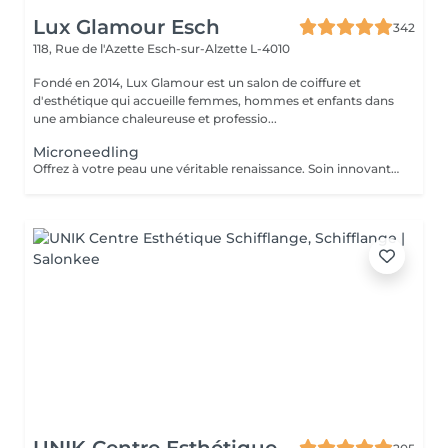
Lux Glamour Esch
342
118, Rue de l'Azette
Esch-sur-Alzette L-4010
Fondé en 2014, Lux Glamour est un salon de coiffure et
d'esthétique qui accueille femmes, hommes et enfants dans
une ambiance chaleureuse et professio...
Microneedling
Offrez à votre peau une véritable renaissance. Soin innovant utilisant de fines micro-aiguilles pour stimuler le collagène et le renouvellement de la peau. Il améliore la texture, ravive l'éclat du teint et aide à corriger les imperfections pour une peau visiblement plus belle et revitalisée.