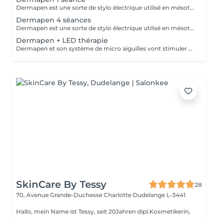
Dermapen est une sorte de stylo électrique utilisé en mésothérapie fractionnée à micro-aiguilles qui vont stimuler collagène et élastine. L'appareil effectue environ 1300 injections par seconde et son caractère pulsatoire facilite l'introduction de substances actives dans l'épiderme et le derme. Ce traitement peut être effectué sur l'ensemble du corps.
Dermapen 4 séances
Dermapen est une sorte de stylo électrique utilisé en mésothérapie fractionnée à micro-aiguilles qui vont stimuler collagène et élastine. L'appareil effectue environ 1300 injections par seconde et son caractère pulsatoire facilite l'introduction de substances actives dans l'épiderme et le derme. Ce traitement peut être effectué sur l'ensemble du corps. Ce forfait de 4 séances permet de faire 1 séance par mois pendant 4 mois.
Dermapen + LED thérapie
Dermapen et son système de micro aiguilles vont stimuler collagène et élastine et facilite l'introduction de substances actives dans l'épiderme et le derme. Ce traitement peut être effectué sur l'ensemble du corps. Couplé avec la thérapie par LED les résultats seront largements boostés.
SkinCare By Tessy
28
70, Avenue Grande-Duchesse Charlotte
Dudelange L-3441
Hallo, mein Name ist Tessy, seit 20Jahren dipl.Kosmetikerin,