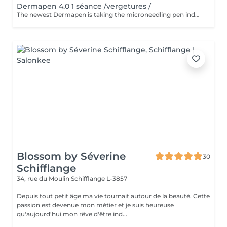
Dermapen 4.0 1 séance /vergetures /
The newest Dermapen is taking the microneedling pen industry by storm. Dermapen 4 glides over the skin, creating millions of fine, vertical fractional channels up to 104% faster than other microneedling pens. These channels can deliver up to 80% more topical nutrients deeper into the skin. The micro-injuries trigger a natural repair process, increasing the production of collagen and elastin and visibly improving a variety of skin problems.
Blossom by Séverine
30
Schifflange
34, rue du Moulin
Schifflange L-3857
Depuis tout petit âge ma vie tournait autour de la beauté. Cette
passion est devenue mon métier et je suis heureuse
qu'aujourd'hui mon rêve d'être ind...