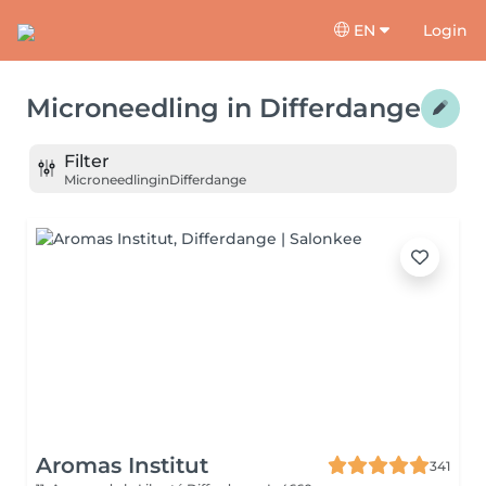
EN
Login
Microneedling
in
Differdange
Filter
Microneedling
in
Differdange
Aromas Institut
341