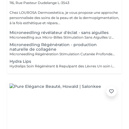
116, Rue Pasteur
Dudelange L-3543
Chez LOUROSA Dermoestetica, je vous propose une approche
personnalisée des soins de la peau et de la dermopigmentation,
à la fois esthétique et répara...
Microneedling révélateur d'éclat - sans aiguilles
Microneedling aux Micro-Billes Stimulation Sans Aiguilles Une technologie innovante pour stimuler la peau en douceur, sans perforation. Ce soin nouvelle génération s'inspire du microneedling traditionnel, tout en proposant une approche différente : ici, il n'y a pas d'aiguilles, mais des micro-billes (spicules d'origine naturelle) qui viennent stimuler la peau de manière mécanique. Ces micro-structures agissent en surface en créant une micro-stimulation contrôlée, activant les mécanismes naturels de régénération cutanée, sans provoquer de micro-perforations profondes. Au contact de la peau, elles permettent : * de stimuler les fibroblastes * d'encourager la production de collagène et d'élastine * d'améliorer progressivement la texture et la qualité de la peau * de favoriser la pénétration des actifs appliqués Ce soin agit également comme une exfoliation active, permettant d'affiner le grain de peau et de raviver l'éclat du teint. Contrairement au microneedling classique, la sensation est plus superficielle, avec un effet légèrement picotant temporaire dû à l'action des micro-billes. Ce traitement est particulièrement adapté pour : * les peaux sensibles ou réactives * les personnes ne souhaitant pas de technique avec aiguilles * améliorer l'éclat, la texture et la qualité de peau en douceur Idéal en alternative douce au microneedling traditionnel, pour une peau stimulée, lissée et revitalisée sans effraction cutanée.
Microneedling Régénération - production
naturelle de collagène
Microneedling Régénération Stimulation Cutanée Profonde Un traitement avancé pour relancer les mécanismes naturels de régénération de la peau. Le microneedling régénération est un soin plus ciblé, visant à stimuler intensément les processus naturels de réparation cutanée. Par la création de micro-lésions contrôlées, ce traitement active la réponse biologique de la peau. Cette stimulation entraîne : * l'activation des fibroblastes * la production de collagène et d'élastine * la restructuration progressive du tissu cutané Ce soin permet d'améliorer visiblement : * les irrégularités du grain de peau * les cicatrices (notamment post-acné) * les signes de l'âge (rides, relâchement) * la fermeté et la qualité globale de la peau L'intensité est adaptée en fonction de votre peau et de vos objectifs, dans une approche progressive et sécurisée. Une légère rougeur peut apparaître après le soin, témoignant de l'activation des mécanismes de régénération. Idéal en cure pour des résultats profonds, durables et visibles sur la qualité de la peau.
Hydra Lips
Hydralips Soin Régénérant & Repulpant des Lèvres Un soin intensif pour hydrater, lisser et sublimer naturellement les lèvres. Le Hydralips est un traitement esthétique utilisant une technique de micro-stimulation douce avec aiguilles, spécialement conçue pour la zone délicate des lèvres. Cette méthode permet de créer de micro-canaux contrôlés afin de favoriser la pénétration d'actifs hydratants et régénérants. Grâce à cette stimulation ciblée, la peau des lèvres est activée en douceur pour relancer ses mécanismes naturels de régénération. Ce soin permet de : * hydrater en profondeur la zone labiale * améliorer la texture et la souplesse des lèvres * stimuler la microcirculation pour un effet bonne mine * apporter un effet repulpant naturel et subtil * raviver l'éclat des lèvres ternes ou déshydratées Contrairement aux injections, le Hydralips ne modifie pas la structure des lèvres mais agit sur la qualité de la peau, pour un rendu frais, naturel et harmonieux. Une légère sensibilité ou rougeur peut apparaître immédiatement après le soin, disparaissant rapidement. Idéal pour celles et ceux qui souhaitent des lèvres plus lisses, hydratées et visiblement revitalisées sans recours aux techniques injectables.