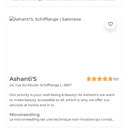
Ashanti'S
120
24, rue du Moulin
Schifflange L-3857
Our priority is your well-being & beauty! At Ashanti's we want
to make beauty accessible to all, which is why we offer our
services at home and in in...
Microneedling
Le microneedling est une technique non-invasive qui consiste à créer des micro-perforations sur la peau à l'aide d'une pièce à main équipée de micro-aiguilles. A chaque passage, celles-ci stimulent l'épiderme et agissent sur la circulation sanguine. La production d'élastine, de fibroblastes et de collagène, responsables de l'élasticité et de la fermeté de la peau, est relancée, ce qui densifie le derme et booste sa qualité.