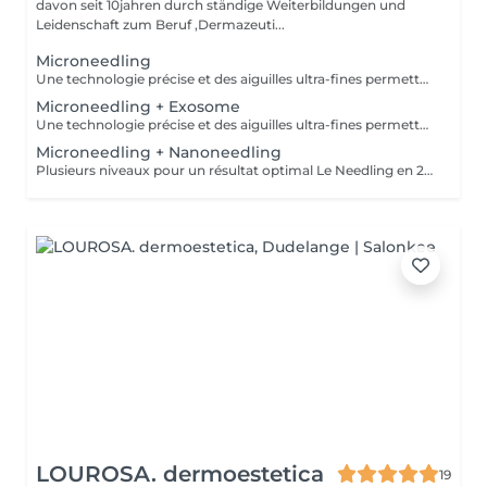
davon seit 10jahren durch ständige Weiterbildungen und
Leidenschaft zum Beruf ,Dermazeuti...
Microneedling
Une technologie précise et des aiguilles ultra-fines permettent un traitement doux pour la peau avec des résultats parfaits. Le microneedling stimule le collagène de la peau pour favoriser le processus de régénération et la reconstruction des tissus dans les couches profondes, - raffermissement de la peau - réduction des rides - rajeunissement de la peau - amélioration de la peau vasculaire et des tissus - peau impure - contre l'hyperpigmentation et les cicatrices - affinement des pores
Microneedling + Exosome
Une technologie précise et des aiguilles ultra-fines permettent un traitement doux pour la peau avec des résultats parfaits. Le microneedling stimule le collagène de la peau pour favoriser le processus de régénération et la reconstruction des tissus dans les couches profondes, - raffermissement de la peau - réduction des rides - rajeunissement de la peau - amélioration de la peau vasculaire et des tissus - peau impure - contre l'hyperpigmentation et les cicatrices - affinement des pores
Microneedling + Nanoneedling
Plusieurs niveaux pour un résultat optimal Le Needling en 2 phases agit à différents niveaux de la peau. Absorption parfaite des sérums précieux et stimulation des couches profondes de la peau. Encore plus efficace contre les rides, la perte de contour, les imperfections cutanées et l'hyperpigmentation. AHA Acides alpha-hydroxy - Renouvellement cellulaire - Affinement du grain de peau - Atténuation de l'acné - Réduction des troubles pigmentaires - Amélioration de la profondeur des rides
LOUROSA. dermoestetica
19