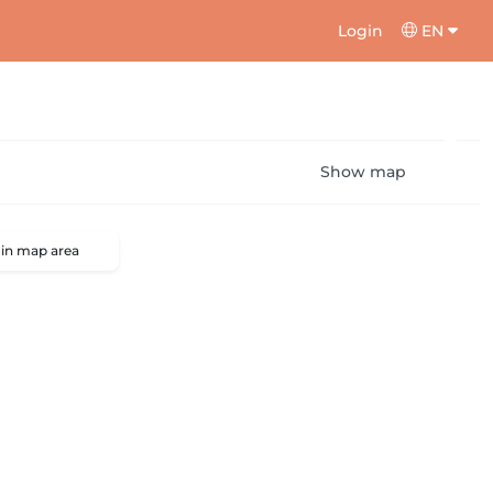
Login
EN
Show map
 in map area