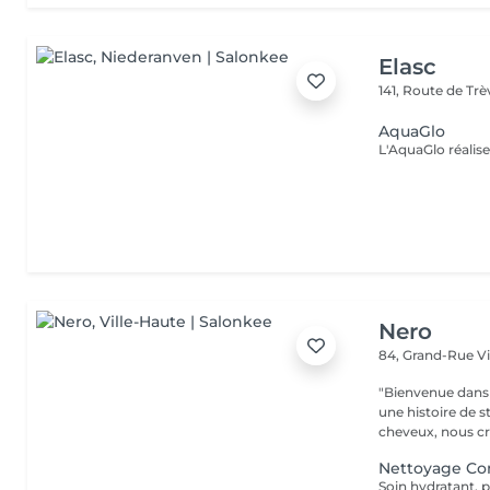
Elasc
141, Route de Tr
AquaGlo
Nero
84, Grand-Rue
V
"Bienvenue dans 
une histoire de s
cheveux, nous cr
Nettoyage Co
Soin hydratant, p