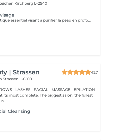
steichen
Kirchberg L-2540
visage
Est un soin esthétique essentiel visant à purifier la peau en profondeur et a lui donner éclat et fraicheur
y | Strassen
427
on
Strassen L-8010
BROWS - LASHES - FACIAL - MASSAGE - EPILATION
t its most complete. The biggest salon, the fullest
n...
ial Cleansing