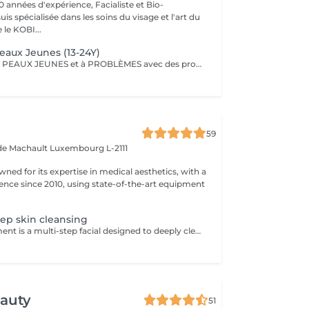
0 années d'expérience, Facialiste et Bio-
uis spécialisée dans les soins du visage et l'art du
e KOBI...
Peaux Jeunes (13-24Y)
Un soin pour des PEAUX JEUNES et à PROBLÈMES avec des produits 100% BIO (anti inflammatoire, calmant et cicatrisant). L'accent est mis sur le nettoyage avec désincrustation profonde des impuretés.
59
 de Machault
Luxembourg L-2111
owned for its expertise in medical aesthetics, with a
sence since 2010, using state-of-the-art equipment
eep skin cleansing
Hydralift® treatment is a multi-step facial designed to deeply cleanse, exfoliate, and hydrate. It is a skin rejuvenation method using hydrating and lifting agents to improve the appearance and texture of the skin. Advantages: -Deep hydration and improved skin elasticity. -Reduction of wrinkles and fine lines. -Reduction of skin imperfections. -Dark circles. Adaptability: -Hydralift® treatment is suitable for all skin types and is very popular for its skin benefits. Complementary Care: -To optimize treatment results and minimize social downtime, a phototherapy session is included. This helps reduce inflammation, stimulate collagen production, and improve skin healing. Contraindications: -Not recommended for pregnant or breastfeeding women. During the first session, we will establish your goals together and determine the type of peeling most suitable for your skin. For any questions, feel free to contact us or book a free consultation appointment.
eauty
51