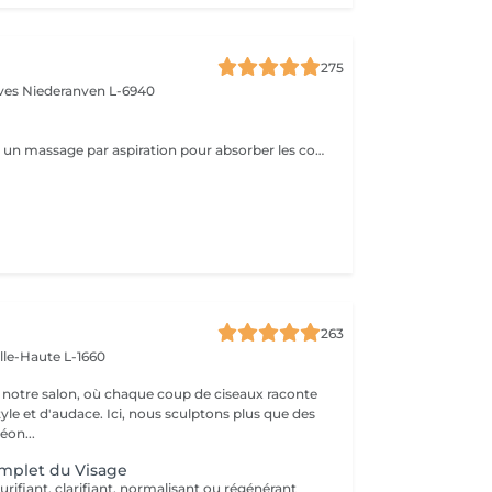
275
èves
Niederanven L-6940
L'AquaGlo réalise un massage par aspiration pour absorber les comédons, nettoyer la peau en profondeur, l'hydrater, l'oxygéner et l'exfolier. Cet appareil permet de stimuler la micro circulation ainsi que la division cellulaire. Résultats: un look frais, un teint éclatant, une peau hautement hydratée. Rajeunissement garanti ! Sur tous les types de peau, particulièrement avec des impuretés, des points noirs et/ou de l'acné.
263
ille-Haute L-1660
notre salon, où chaque coup de ciseaux raconte
tyle et d'audace. Ici, nous sculptons plus que des
éon...
mplet du Visage
urifiant, clarifiant, normalisant ou régénérant