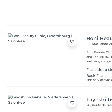
Boni Beau
44, Rue Sainte-Z
Boni Beauty Clinic Founded by husband-and-wife team Ire
and Toni Blliku, 
wellness, and gr
Facial deep c
Back Facial
Layoshi b
141, Route de Tr