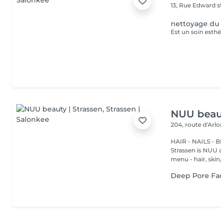
13, Rue Edward 
nettoyage du 
NUU beaut
204, route d'Arl
HAIR - NAILS - 
Strassen is NUU a
menu - hair, skin, 
Deep Pore Fac