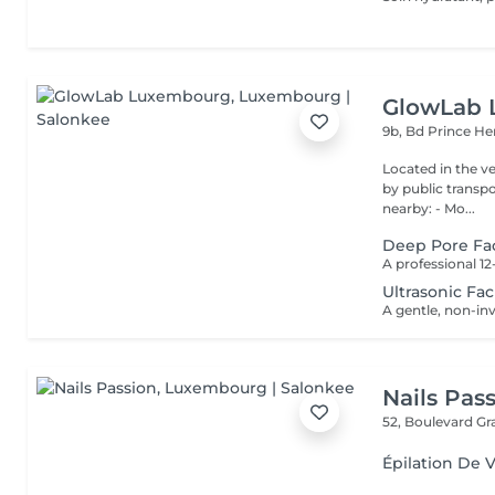
GlowLab
9b, Bd Prince He
Located in the very heart o
by public transport: Bu
nearby: - Mo...
Deep Pore Fac
Ultrasonic Fac
Nails Pas
52, Boulevard G
Épilation De V