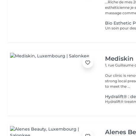
...Riche de mes 2
esthéticienne je s
massage comme l
Bio Esthetic 
Mediskin
1, rue Guillaume
Our clinic is ren
strong local pre
to meet the ...
Hydralift® : d
Alenes B