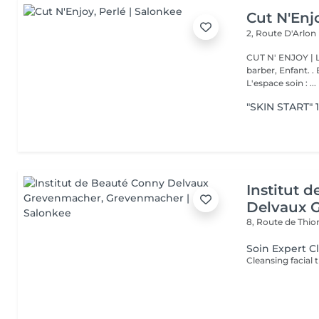
Cut N'Enj
2, Route D'Arlon
CUT N' ENJOY | L'espace coiff
barber, Enfant. . Botox, Génoma, L
L'espace soin : ...
"SKIN START" 1
Institut 
Delvaux 
8, Route de Thio
Soin Expert C