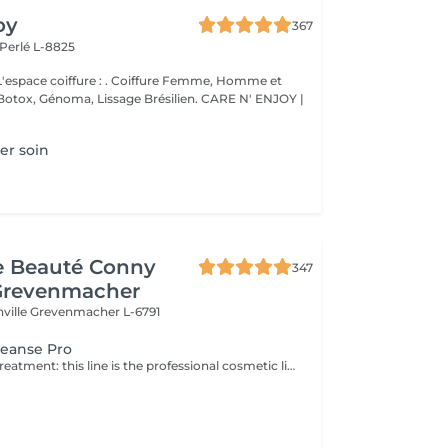
oy
367
Perlé L-8825
ure : . Coiffure Femme, Homme et
issage Brésilien. CARE N' ENJOY |
er soin
de Beauté Conny
347
Grevenmacher
nville
Grevenmacher L-6791
leanse Pro
Cleansing facial treatment: this line is the professional cosmetic line in the field of facial dermohygiene. Expert Cleanse Pro has been formulated with environmentally friendly products and is ideal for preparing the skin in addition to thorough cleansing and care.