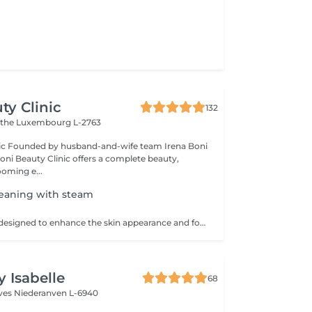
ty Clinic
132
ithe
Luxembourg L-2763
na Boni
Boni Beauty Clinic offers a complete beauty,
ooming e...
leaning with steam
This service was designed to enhance the skin appearance and focus on any skin concerns that you may have. We start the service with the steam and hot towels cleansing.We follow with a double cleanse to remove all dirt and oil, exfoliation to help remove dead skin build up, extractions as needed, high frequency to kill acne causing bacteria, LED therapy that is customized for your specific skin concerns, a stress releasing back massage with a bacteria balancing mask is also included. We end each service with a toner, serum and moisturizer.
y Isabelle
68
èves
Niederanven L-6940