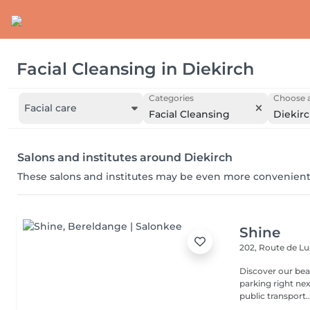
Facial Cleansing
in
Diekirch
Categories
Choose a
Facial care
Facial Cleansing
Diekir
Salons and institutes around Diekirch
These salons and institutes may be even more convenient
Shine
202, Route de 
Discover our beauty
parking right ne
public transport..