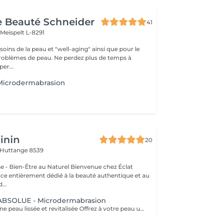
de Beauté Schneider
41
t
Meispelt L-8291
 de la peau et "well-aging" ainsi que pour le
peau. Ne perdez plus de temps à
er...
icrodermabrasion
inin
20
Huttange 8539
-Être au Naturel Bienvenue chez Éclat
ce entièrement dédié à la beauté authentique et au
...
BSOLUE - Microdermabrasion
Soin éclat pour une peau lissée et revitalisée Offrez à votre peau un éclat immédiat grâce à la microdermabrasion, une technique douce qui stimule la régénération, lisse les ridules et révèle un teint plus lumineux et uniforme. Sans douleur, ce soin laisse la peau propre, fraîche et visiblement rajeunie dès les premières séances. Comment cela fonctionne : Une abrasion douce associée à une aspiration délicate élimine les impuretés, affine le grain de peau et aide à maintenir une apparence plus jeune et éclatante. En option, les ultrasons renforcent les effets en stimulant la circulation et en favorisant la pénétration des actifs, laissant la peau visiblement plus fraîche et revitalisée. Les bienfaits : - Peau lisse et douce - Teint éclatant - Peau raffermie et tonifiée - Aspect plus jeune et visiblement revitalisé - Pores resserrés et peau purifiée Découvrez l'ensemble de mes rituels et prestations exclusives sur: www.eclat-feminin.lu - SCROLLER VERS LE HAUT - DESCRIPTION -