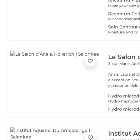
Reviderm Sup
Reviderm Cel
Soin Contour 
Le Salon 
3, rue Marie-Ade
Anais, Laura et D
d'exception. Vous serez accueillis dans un cadre raffiné et feutré pour
y passer un déli...
Hydro microd
Hydro microd
Institut 