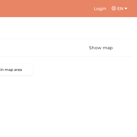
Login
EN
Show map
 in map area