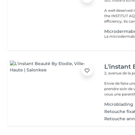
120, route d'Ech
A well deserved 
the INSTITUT AQU
efficiency, its care
Microdermabra
L'instant
2, avenue de la 
Envie de faire u
prendre soin de v
vous une parenth
Microblading
Retouche fixa
Retouche ann