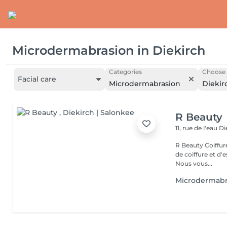
Microdermabrasion
in
Diekirch
Categories
Choose 
Facial care
Microdermabrasion
Diekir
R Beauty
11, rue de l'eau
Di
R Beauty Coiffure & Esthétique Bienvenue chez R Beauty, votre salon
de coiffure et d'
Nous vous...
Microdermabr