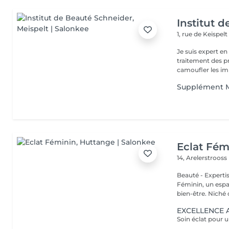
Institut 
1, rue de Keispel
Je suis expert en soins
traitement des problèmes de 
camoufler les imp
Supplément M
Eclat Fém
14, Arelerstrooss
Beauté - Expertise - Bien
Féminin, un espa
bien-être. Niché d
EXCELLENCE A