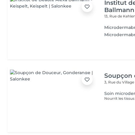
Institut 
Ballmann 
13, Rue de Kehle
Microdermabr
Microdermabra
Soupçon 
3, Rue du Villag
Soin microde