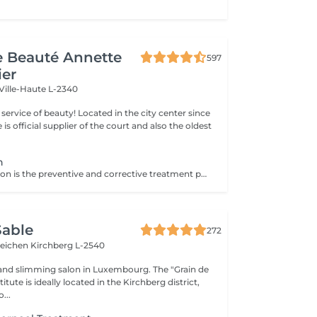
de Beauté Annette
597
ier
Ville-Haute L-2340
ty! Located in the city center since
e is official supplier of the court and also the oldest
n
Microdermabrasion is the preventive and corrective treatment par excellence. It stimulates cellular regeneration and the production of young cells. Using microcrystals sprayed on the skin or a diamond head, microdermabrasion removes all dead cells. From the first treatment, the skin is more radiant, softer and visibly exfoliated.
Sable
272
teichen
Kirchberg L-2540
and slimming salon in Luxembourg. The "Grain de
itute is ideally located in the Kirchberg district,
...