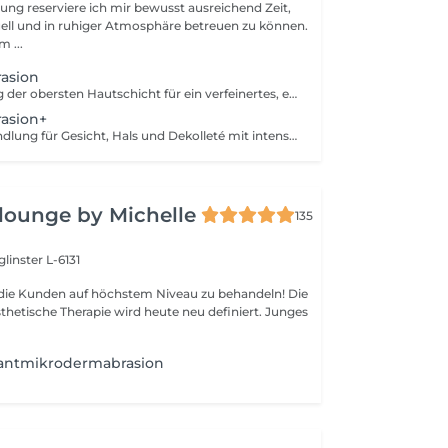
ung reserviere ich mir bewusst ausreichend Zeit,
ell und in ruhiger Atmosphäre betreuen zu können.
m ...
asion
Sanfte Abtragung der obersten Hautschicht für ein verfeinertes, ebenmäßiges Hautbild und mehr Strahlkraft. Ohne Massage und Ausreinigung. Eine Kur (5+1 gratis) möglich, diese wird individuell auf dein Hautbild abgestimmt. Intervalle und Details besprechen wir persönlich vor Ort, um optimale Ergebnisse zu erzielen.
asion+
Erweiterte Behandlung für Gesicht, Hals und Dekolleté mit intensiver Pflege. Wahlweise mit Ausreinigung oder Massage für ein sichtbar glatteres Hautbild. Eine Kur (5+1 gratis) möglich, diese wird individuell auf dein Hautbild abgestimmt Intervalle und Details besprechen wir persönlich vor Ort, um optimale Ergebnisse zu erzielen
 lounge by Michelle
135
linster L-6131
s, die Kunden auf höchstem Niveau zu behandeln! Die
sthetische Therapie wird heute neu definiert. Junges
antmikrodermabrasion