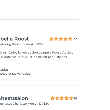
ibella Roost
132
xembourg
Roost (Bissen) L-7759
n Caribella,votre salon beauté à Roost. Au Salon
nique. Ici, on ne fait pas juste des
asion
 peau et ravive l'éclat.
nheetssalon
26
Duchesse Charlotte
Mersch L-7520