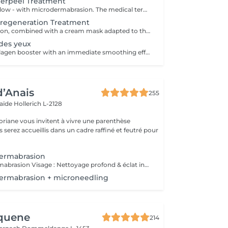
erpeel Treatment
Make your skin glow - with microdermabrasion. The medical term refers to an efficient intensive peeling with microcrystals. The completely painless procedure visibly refines your pores - for a smooth and delicate skin texture.
lregeneration Treatment
Microdermabrasion, combined with a cream mask adapted to the skin's needs.
des yeux
Moisture and collagen booster with an immediate smoothing effect.
d’Anais
255
laïde
Hollerich L-2128
oriane vous invitent à vivre une parenthèse
ermabrasion
Hydro microdermabrasion Visage : Nettoyage profond & éclat instantané L'hydro microdermabrasion est un soin visage complet et non invasif qui combine une exfoliation douce à l'aide d'un embout à microdermabrasion avec l'infusion de sérums actifs. Ce traitement agit en profondeur pour nettoyer, hydrater et revitaliser la peau en une seule séance. Contre-indications - Femmes enceintes ou allaitement - Pas d'exposition solaire 48h avant et après soin - Traitements lourds : chimio (attendre 1 an) et antibiotiques ou Roaccutane (attendre 6 mois) - Allergie aux acides de fruits, fruits à coques ou aspirine - Dermabrasions médicales - injection de botox ou acide hyaluronique (attendre 1 mois) - Prise d'anticoagulant, anti-inflammatoire sur le long terme - Maladie auto-immune - Cicatrices chéloïdes
ermabrasion + microneedling
Aquene
214