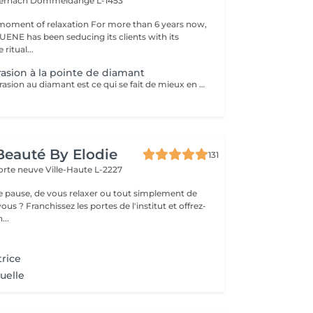
ternach
Dommeldange L-1453
moment of relaxation For more than 6 years now,
ENE has been seducing its clients with its
 ritual...
sion à la pointe de diamant
La microdermabrasion au diamant est ce qui se fait de mieux en matière de peeling. C'est un appareil innovateur, combinant 2 actions: polissante des cristaux de diamant qui enlève les cellules mortes. nettoyante qui stimule la croissance des cellules nouvelles ainsi que la production de collagène et d'élastine. Ce soin du visage a pour but d'exfolier la peau, d'en améliorer la texture et de procurer un teint lumineux. En cure allant de 5 à 8 séances en fonction de votre peau, vous pouvez atténuer les tâches, et même les cicatrises dû à l'acné par exemple. Vous pouvez inclure la microdermabrasion dans votre rendez-vous soin visage pour un supplément de 35€, les effets n'en seront que décupler. EXCEPTÉ POUR LE SOIN RÉVOLUTION
 Beauté By Elodie
131
porte neuve
Ville-Haute L-2227
ne pause, de vous relaxer ou tout simplement de
ous ? Franchissez les portes de l'institut et offrez-
...
trice
uelle