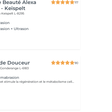
de Beauté Alexa
117
- Keispelt
n
Keispelt L-8295
asion
sion + Ultrason
de Douceur
90
e
Gonderange L-6183
rmabrasion
Nourrit les tissus et stimule la régénération et le métabolisme cellulaire