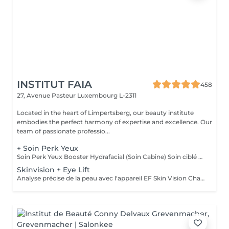
INSTITUT FAIA
458
27, Avenue Pasteur
Luxembourg L-2311
Located in the heart of Limpertsberg, our beauty institute
embodies the perfect harmony of expertise and excellence. Our
team of passionate professio...
+ Soin Perk Yeux
Soin Perk Yeux Booster Hydrafacial (Soin Cabine) Soin ciblé du contour des yeux réalisé en cabine, en complément d'un soin Hydrafacial. Le Perk Yeux exfolie délicatement et infuse un sérum concentré pour hydrater, lisser les ridules et illuminer le regard. Résultat immédiat: un contour de l'il plus frais, défatigué et lumineux. Fonctionnement : Le soin nécessite l'achat d'un booster personnel au prix de 50€. Ce booster, conservé en cabine, permet de réaliser 3 séances en complément d'un Hydrafacial.
Skinvision + Eye Lift
Analyse précise de la peau avec l'appareil EF Skin Vision Chaque peau étant unique, nous analysons ensemble les besoins actuels de votre peau. L'appareil diagnostic effectue une analyse complète. Il détermine l'identité de votre peau en quelques minutes, en se basant sur 9 paramètres spécifiques: hydratation, excès de sébum, élasticité, desquamation, pores, taches pigmentaires, rides pattes d'oie, rides du front, couperose. Soin des yeux liftant pour un regard éclatant. Un soin intensif du contour des yeux; massage très efficace des points de pression, massage anti-age liftant, Expert Eye patch et soin intensif du contour des yeux avec la technologie Oxy Booster. Grâce à ce soin les poches et les cernes sont atténuées, les rides sont lissées, le regard est plus éclatant et la fatigue est éliminée.