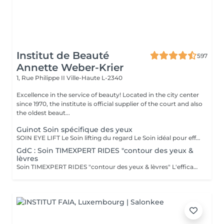
Institut de Beauté
597
Annette Weber-Krier
1, Rue Philippe II
Ville-Haute L-2340
Excellence in the service of beauty! Located in the city center
since 1970, the institute is official supplier of the court and also
the oldest beaut...
Guinot Soin spécifique des yeux
SOIN EYE LIFT Le Soin lifting du regard Le Soin idéal pour effacer les signes de l'âge (rides, relâchement des paupières) et les marques de fatigue (poches, cernes). RÉSULTATS BEAUTÉ LE REGARD EST DÉFATIGUÉ, VISIBLEMENT PLUS JEUNE. Action sur les signes de l'âge - Les rides et ridules sont lissées. - Les paupières sont rehaussées. Le regard est agrandi et rajeuni. Action sur les signes de fatigue - Les poches et les cernes sont visiblement atténués. Le regard est reposé et lumineux. SECRETS DU SOIN MODELAGE YEUX Sérum de Modelage Yeux et techniques manuelles ciblées pour favoriser le drainage en relançant la microcirculation afin d'atténuer les poches et les cernes. STIMULATION MUSCULAIRE YEUX La stimulation musculaire fait travailler les muscles du contour des yeux, grâce au micro-courant de stimulation. Cette phase, associée au Sérum Gel Yeux retend les traits en redonnant du volume aux muscles et draine les poches et les cernes en relançant la microcirculation. Effet "lifting" immédiat : les rides de la patte d'oie et la ride du lion sont lissées et les paupières sont rehaussées. MASQUE YEUX Le Masque exclusif GUINOT en non tissé permet de lisser la ride de la patte d'oie et la ride du lion, et de réduire visiblement les poches et les cernes.
GdC : Soin TIMEXPERT RIDES "contour des yeux &
lèvres
Soin TIMEXPERT RIDES "contour des yeux & lèvres" L'efficacite des composants actifs de TimexpertRides ( BTX-Tripeptine, Tissulage Tech, Energy Pythoactives ). La combinaison de bio-engineering pour eliminer les rides avec des ingredients specifiques, qui agissent contre les differentes sortes de problemes comme les cercles noirs, les cernes et le relachement. La peau autour des yeux retrouve de la clarte, de l'energie et de la fermete. Résultats immédiats. - Tout type de peau normale à sèche - Toute saison - Recommandé à partir 30 ans Sous forme d'une cure de trois sessions, une par semaine ou comme traitement flash. Massage spécifique : Cupping-yoga facial-pierre Gua-Sha