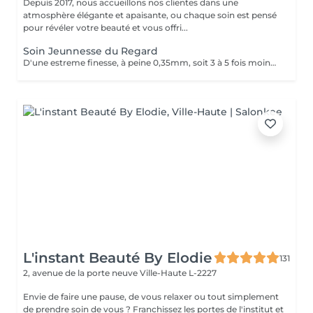
Depuis 2017, nous accueillons nos clientes dans une
atmosphère élégante et apaisante, ou chaque soin est pensé
pour révéler votre beauté et vous offri...
Soin Jeunnesse du Regard
D'une estreme finesse, à peine 0,35mm, soit 3 à 5 fois moins quelle celle du visage et pauvre en élastine, en collagène et en cellules graisseuses, le contour des yeux est la zone la plus fragile et la plus vulhérable du visage. Constamment mobilisé avec près de 10000 clignement quitidients, il reflète les premieres signes du vieillissement avec son relachement cutané et l'apparition des rides. Un soin specifique contour les yeux c'est un soin qui hydrate le contour de l'oeil avec un effet anti-âge, anti-poches.
L'instant Beauté By Elodie
131
2, avenue de la porte neuve
Ville-Haute L-2227
Envie de faire une pause, de vous relaxer ou tout simplement
de prendre soin de vous ? Franchissez les portes de l'institut et