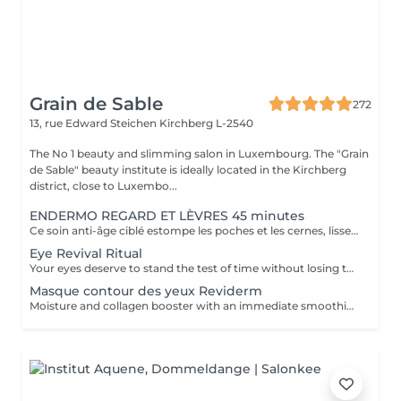
Grain de Sable
272
13, rue Edward Steichen
Kirchberg L-2540
The No 1 beauty and slimming salon in Luxembourg. The "Grain
de Sable" beauty institute is ideally located in the Kirchberg
district, close to Luxembo...
ENDERMO REGARD ET LÈVRES 45 minutes
Ce soin anti-âge ciblé estompe les poches et les cernes, lisse les rides du contour des yeux et de la bouche, repulpe les lèvres et rehausse les paupières pour ouvrir et défatiguer le regard.
Eye Revival Ritual
Your eyes deserve to stand the test of time without losing their radiance, that's the mission of CellCollagen Eye Contour. The subtle combination of its collagen matrix enriched with hibiscus oligopeptides and the cellular serum it is infused with will magnify your eye area. This luxurious, high-performance treatment with a high concentration of stabilised cell extracts (15%) not only moisturises and revitalises the delicate skin in this area, but also plumps up wrinkles and visibly reduces dark circles and puffiness. Your eyes are rested* and incredibly luminous.
Masque contour des yeux Reviderm
Moisture and collagen booster with an immediate smoothing effect.