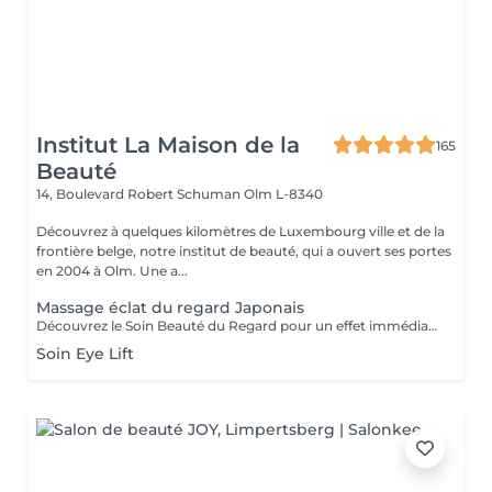
Institut La Maison de la
165
Beauté
14, Boulevard Robert Schuman
Olm L-8340
Découvrez à quelques kilomètres de Luxembourg ville et de la
frontière belge, notre institut de beauté, qui a ouvert ses portes
en 2004 à Olm. Une a...
Massage éclat du regard Japonais
Découvrez le Soin Beauté du Regard pour un effet immédiat et visible. Grâce au drainage, aux points d'acupression et au massage stimulant, le regard est défatigué, les cernes et poches atténués, et les ridules lissées dès la première séance. Un moment de détente profonde, idéal seul ou en complément d'un soin, pour un regard lumineux et reposé.
Soin Eye Lift