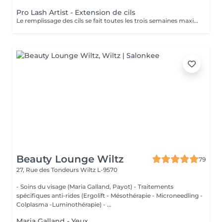
Pro Lash Artist - Extension de cils
Le remplissage des cils se fait toutes les trois semaines maximum quatre semaines . Tout que dépasse se délai il faut faire la dépose et pose complète Question de sécurité et santé.
Beauty Lounge Wiltz
79
27, Rue des Tondeurs
Wiltz L-9570
- Soins du visage (Maria Galland, Payot) - Traitements
spécifiques anti-rides (Ergolift - Mésothérapie - Microneedling -
Colplasma -Luminothérapie) - ...
Maria Galland - Yeux