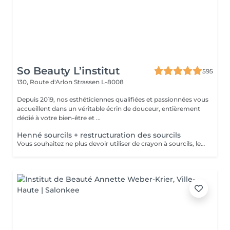
So Beauty L’institut
595
130, Route d'Arlon
Strassen L-8008
Depuis 2019, nos esthéticiennes qualifiées et passionnées vous
accueillent dans un véritable écrin de douceur, entièrement
dédié à votre bien-être et ...
Henné sourcils + restructuration des sourcils
Vous souhaitez ne plus devoir utiliser de crayon à sourcils, le henné est ce qu'il vous faut. Il s'agit d'une teinture végétale qui va colorer la peau pendant 2 semaines et teinter les sourcils pendant au moins 6 semaines. Vous obtiendrez ainsi des sourcils parfaitement redessinés de façon plus durable. Le henné peut également être la solution pour raviver un microblading entre deux retouches, ceci vous permettra de tenir un peu plus longtemps avant de refaire le microblading. Restructuration complète des sourcils compris dans la prestation.