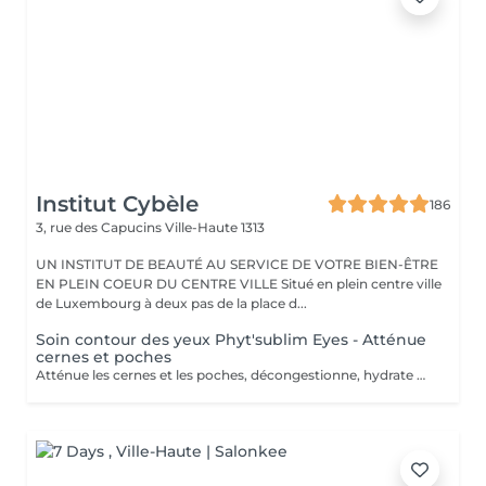
Institut Cybèle
186
3, rue des Capucins
Ville-Haute 1313
UN INSTITUT DE BEAUTÉ AU SERVICE DE VOTRE BIEN-ÊTRE
EN PLEIN COEUR DU CENTRE VILLE Situé en plein centre ville
de Luxembourg à deux pas de la place d...
Soin contour des yeux Phyt'sublim Eyes - Atténue
cernes et poches
Atténue les cernes et les poches, décongestionne, hydrate Avec le soin contour des yeux certifié bio Phyt'Sublim Eyes, découvrez toute l'expertise professionnelle de Phyt's rien que pour vos yeux. Constitué de 8 étapes, qui s'enchaînent au rythme des manuvres décongestionnantes et drainantes, il conjugue parfaitement soin et détente. Sérum bio concentré d'actifs, baume fondant stimulant, masque peel-off défroissant et émulsion légère défatigante Immédiatement, décongestionné et dynamisé. Convient pour : Tous types de peaux