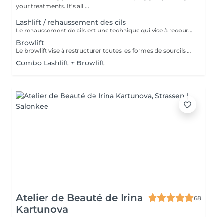
your treatments. It's all ...
Lashlift / rehaussement des cils
Le rehaussement de cils est une technique qui vise à recourber et à allonger les cils afin d'apporter un effet mascara au regard. Le regard est plus ouvert et plus lumineux.
Browlift
Le browlift vise à restructurer toutes les formes de sourcils et à mettre en valeur leur caractère naturel, ce qui a pour effet d'intensifier le regard.
Combo Lashlift + Browlift
Atelier de Beauté de Irina
68
Kartunova