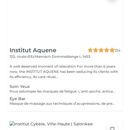
Institut Aquene
214
120, route d'Echternach
Dommeldange L-1453
A well deserved moment of relaxation For more than 6 years
now, the INSTITUT AQUENE has been seducing its clients with
its efficiency, its care ritual...
Soin Yeux
Pour estomper les marques de fatigue. L'anti-poche, anticernes, anti-rides pour un effet lissant et comblant. Peut être fait seul ou combiné à un soin visage.
Eye Bar
Masque de massage aux techniques d'acupressions, de pressothérapies, massage vibratoire. Peut être fait seul ou combiné dans un soin.