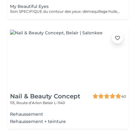
My Beautiful Eyes
Soin SPECIFIQUE du contour des yeux: démaquillage huileux, gommage doux, massage drainant et liftant, application d'un masque hydratant et d'une crème contour défroissante et défatigante.
Nail & Beauty Concept
40
113, Route d’Arlon
Belair L-1140
Rehaussement
Rehaussement + teinture