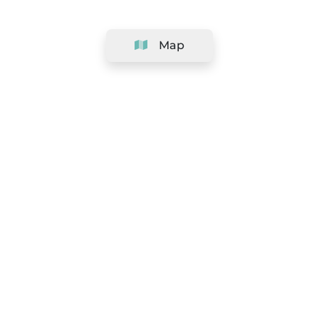
Map
Company
Support
Team
&
Careers
Information for salons
Legal
Exercise withdrawal right
Terms and conditions