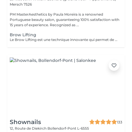
Mersch 7526
PM MasterAesthetics by Paula Moreira is a renowned
Portuguese beauty salon, guaranteeing 100% satisfaction with
15 years of experience. Recognized as ...
Brow Lifting
Le Brow Lifting est une technique innovante qui permet de discipliner, redefinir et sublimer vos sourcils. - Les poils sont redresses et fixes dans la direction souhaitee. - Les sourcils paraissent plus fournis, plus denses et parfaitement dessines. - le resultat est naturel et elegant, avec un effet - lifting - immediat .
Shownails
133
12, Route de Diekirch
Bollendorf-Pont L-6555