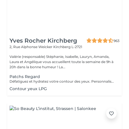
Yves Rocher Kirchberg
963
2, Rue Alphonse Weicker
Kirchberg L-2721
Valérie (responsable) Stéphanie, Isabelle, Lauryn, Amanda,
Laura et Angélique vous accueillent toute la semaine de 9h à
20h dans la bonne humeur ! La...
Patchs Regard
Défatiguez et hydratez votre contour des yeux. Personnalisez votre soin visage nettoyant ou essentiel en bénéficiant pendant votre masque de patchs formulés spécialement pour défatiguer et hydrater le contour des yeux.
Contour yeux LPG