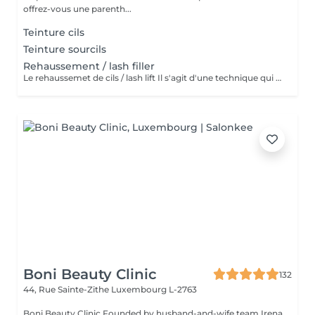
offrez-vous une parenth...
Teinture cils
Teinture sourcils
Rehaussement / lash filler
Le rehaussemet de cils / lash lift Il s'agit d'une technique qui consiste à recourber, rehausser les cils naturels pour une periode de 4 à 6 semaines.le simple rehaussement ne comprend pas la teinture et le soin à la kératine contrairement au soin lash botox Technique qui permet de rehausser, améliorer, soigner et épaissir les cils. Le soin lash botox / keratine appliquer est un soin complet pour vos cils. Précautions a prendre : Venir sans lentilles de contact Eviter l'exposition au soleil et mouiller les cils 24 heures après
Boni Beauty Clinic
132
44, Rue Sainte-Zithe
Luxembourg L-2763
Boni Beauty Clinic Founded by husband-and-wife team Irena