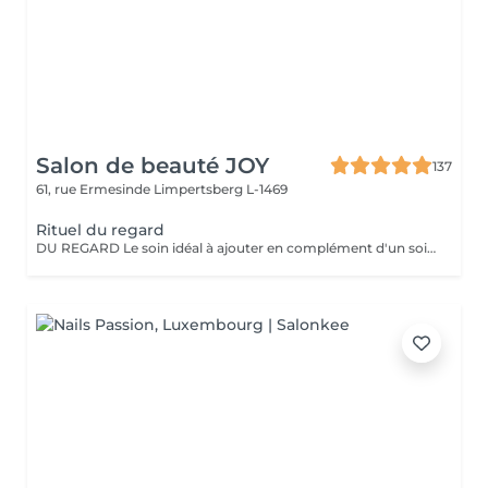
Salon de beauté JOY
137
61, rue Ermesinde
Limpertsberg L-1469
Rituel du regard
DU REGARD Le soin idéal à ajouter en complément d'un soin du visage. Le rituel du regard, qu'il soit pratiqué seul ou en complément d'un soin, offre un effet revitalisant et drainant grâce à des techniques de massage manuelles et au gua sha spécialement adapté à la zone du contour des yeux.