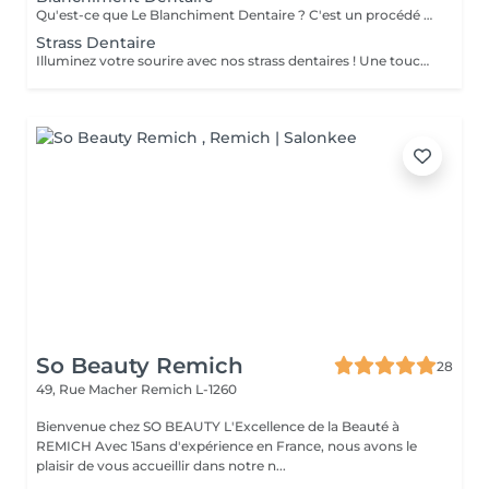
Qu'est-ce que Le Blanchiment Dentaire ? C'est un procédé qui utilise un gel blanchissant activé par une lumière avec une fréquence spécifique. Celui-ci agit sur l'émail et la dentine des dents sans affecter la structure de la dent. Le blanchiment dentaire est sûr, efficace et rapide. Pourquoi vos dents se colorent-elles ? Pour de nombreuses raisons. Les plus communes sont l'âge, la consommation de produits qui colorent les dents comme le café, le thé, les sodas, le tabac, etc. ou à cause d'un traumatisme. Pendant la période de croissance des dents, une prise régulière de tétracycline et d'autres antibiotiques peuvent également être à la base de ces décolorations. Est-ce sans danger ? La sécurité et l'efficacité du produit sont bien établies. Le produit est utilisé en toute sécurité depuis plusieurs années pour le traitement des gencives et des tissus mous. On évite l'utilisation chez les femmes enceintes ou qui allaitent. L'usage du tabac est contre-indiqué pendant le traitement de blanchiment. Certains patients éprouvent une augmentation temporaire de la sensibilité au froid pendant le traitement. Ces symptômes disparaissent entre 1 à 3 jours après la fin du traitement. Un blanchiment dentaire est-il efficace ? Oui. Le blanchiment dentaire permet d'enlever la plupart des tâches et des colorations causées par les aliments, le tabac, un traitement de canal ou le vieillissement naturel des dents. Une étude a démontré que l'utilisation de la lampe augmente l'efficacité du gel
Strass Dentaire
Illuminez votre sourire avec nos strass dentaires ! Une touche d'éclat pour une allure unique et tendance. Contactez-nous pour briller de mille feux !"
So Beauty Remich
28
49, Rue Macher
Remich L-1260
Bienvenue chez SO BEAUTY L'Excellence de la Beauté à
REMICH Avec 15ans d'expérience en France, nous avons le
plaisir de vous accueillir dans notre n...