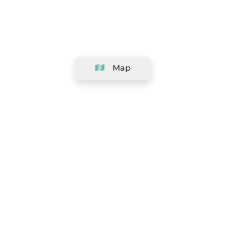
Map
Company
Support
Team
&
Careers
Information for salons
Legal