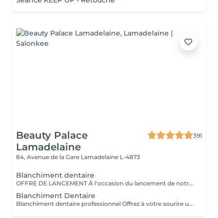
Séance KEEP UP - Retouche
Beauty Palace
391
Lamadelaine
84, Avenue de la Gare
Lamadelaine L-4873
Blanchiment dentaire
OFFRE DE LANCEMENT À l'occasion du lancement de notre nouveau blanchiment dentaire professionnel, profitez d'un tarif préférentiel à 120 € au lieu de 149 €. Offre valable pour une durée limitée. Résultat visible dès la première séance Soin indolore et respectueux de l'émail Offre non cumulable valable pendant la période de lancement.
Blanchiment Dentaire
Blanchiment dentaire professionnel Offrez à votre sourire un véritable coup d'éclat grâce à notre blanchiment dentaire professionnel, réalisé avec des produits de qualité et dans le respect total de l'émail. Ce soin permet d'éclaircir la teinte des dents en douceur, d'atténuer les taches liées au café, thé, tabac ou au temps, et de retrouver un sourire plus lumineux dès la première séance. - Résultats visibles rapidement - Soin indolore et non invasif - Respect de l'émail et des gencives - Convient aux femmes et aux hommes La séance se déroule dans un cadre calme et relaxant, sous la supervision d'une professionnelle formée, avec l'application d'un gel protecteur pour assurer confort et sécurité tout au long du soin. Pour un résultat optimal, plusieurs séances peuvent être recommandées selon la teinte initiale des dents.