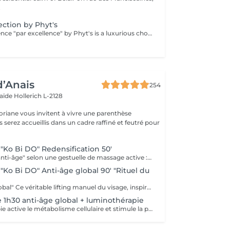
.
ection by Phyt's
The facial experience "par excellence" by Phyt's is a luxurious choice. It is a combination of natural, concentrated active ingredients like Edelweiss, rosemary and vitamin E, chosen for the mature skin. The gentle introduction of the Dermophyts machine helps to limits cutaneous stress, reduce fine lines and other visible signs of ageing. The treatment firms and tightens and leaves your skin looking radiant and luminous even after the first treatment...But that's not all, your hands and arms or neck get a mini anti-aging treatment too!
d’Anais
254
laïde
Hollerich L-2128
oriane vous invitent à vivre une parenthèse
"Ko Bi DO" Redensification 50'
Soin repulpant "anti-âge" selon une gestuelle de massage active : le Ko-Bi-Do. Véritable lifting naturel du visage inspiré d'un rituel japonais associé à notre principe de Dermaponcture pour lisser efficacement les traits et tonifier le cou. Durant ce soin, nous utiliserons les produits spécifiques aux besoin de votre peau.
"Ko Bi DO" Anti-âge global 90' "Rituel du
Soin "anti-âge global" Ce véritable lifting manuel du visage, inspiré du massage japonais "Ko Bi Do"est associé à complexe anti-âge unique. vous retrouvez une peau tonifiée lissée et repulpée. et associés d'un masque aux vertus régénérantes, agit en profondeur sur les rides, la fermeté, les taches pigmentaires et l'éclat, et insiste sur le contour des yeux, la bouche, le décolleté. Vous retrouvé
e 1h30 anti-âge global + luminothérapie
La Luminothérapie active le métabolisme cellulaire et stimule la production de collagène et d'élastine. Au l des séances, la peau retrouve élasticité et éclat, les cicatrices s'atténuent, l'acné guérit. Le résultat est visible très rapidement. Les résultats attendus peuvent varier en fonction de chaque individu. Des études montrent en effet que la peau semble plus jeune et les rides plus atténuées dès la première utilisation de cette technologie. La lumière LED bleue est particulièrement efficace pour prévenir les éruptions cutanées puisqu'elle détruit les bactéries responsables de l'acné directement dans le derme. C'est scientifiquement prouvé !