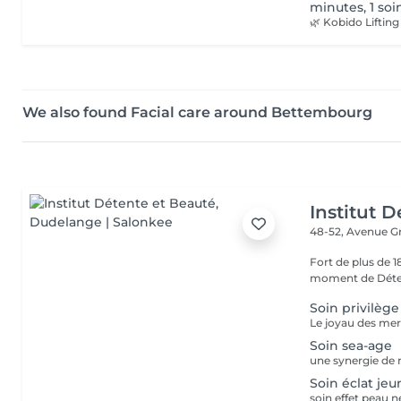
minutes, 1 so
We also found Facial care around Bettembourg
Institut 
48-52, Avenue G
Fort de plus de 
moment de Déten
Soin privilèg
Soin sea-age
Soin éclat je
soin effet peau 