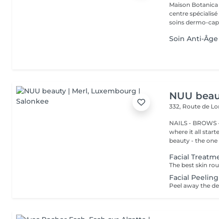
Maison Botanica Sensorium Maison B
centre spécialis
soins dermo-capil
Soin Anti-Âge
NUU beaut
332, Route de 
NAILS - BROWS -
where it all star
beauty - the one t
Facial Treatm
Facial Peeling