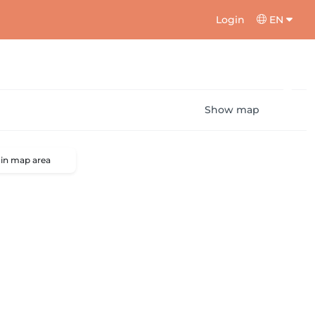
Login
EN
Show map
 in map area