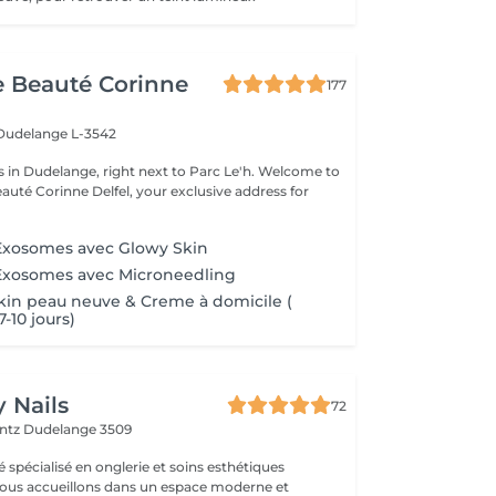
de Beauté Corinne
177
Dudelange L-3542
 Dudelange, right next to Parc Le'h. Welcome to
eauté Corinne Delfel, your exclusive address for
.
xosomes avec Glowy Skin
xosomes avec Microneedling
kin peau neuve & Creme à domicile (
7-10 jours)
 Nails
72
entz
Dudelange 3509
é spécialisé en onglerie et soins esthétiques