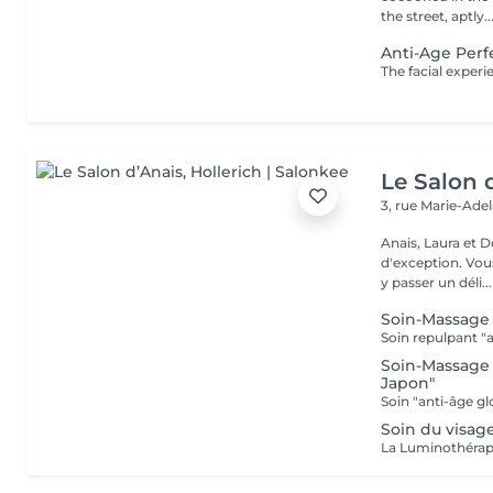
the street, aptly..
Anti-Age Perf
Le Salon 
3, rue Marie-Ade
Anais, Laura et D
d'exception. Vous serez accueillis dans un cadre raffiné et feutré pour
y passer un déli...
Soin-Massage 
Soin-Massage 
Japon"
Soin du visag