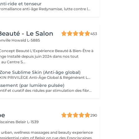
nti-ride et tenseur
Soin Multi-Vita Aromalliance anti-âge Redynamise, lutte contre le vieillissement de la peau Le Soin Multi-Vita certifié bio est un soin multivitaminé redynamisant aux actifs puissants luttant contre les signes du vieillissement cutané de tous les types de peaux matures. Ambiance feutrée, senteurs subtiles et épicées pour ce soin anti-âge. Tout commence par un nettoyage de la peau, suivi du modelage aux huiles bio précieuses anti-âge. Véritable soin tenseur anti-âge, son modelage exclusif aux baguettes cible précisément les rides pour une action renforcée. Les tissus sont stimulés, remodelés, les échanges relancés. Relaxation intense lors de la pose du masque, qui précède l'application de la Crème Absolue certifiée bio, pour une beauté à son apogée. Convient pour : Tous types de peaux matures
eauté - Le Salon
453
onville
Howald L-5885
Expérience Beauté & Bien-Être à
e Installé depuis juin 2024 dans nos tout
au Centre S...
Zone Sublime Skin (Anti-âge global)
SOIN SUBLIME SKIN PRIVILÈGE Anti-Âge Global & Régénérant Le soin d'excellence pour une peau sublimée ! Ce protocole complet associe les technologies anti-âge les plus avancées et des techniques de massage profondes pour un effet lifting et raffermissant immédiat. Il agit sur la perte de volume, les rides et le relâchement cutané pour une peau redensifiée, éclatante et plus jeune. SOINS DU VISAGE COMFORT ZONE Nos soins du visage utilisent les produits de la marque Comfort Zone, une référence en cosmétique professionnelle alliant science, nature et innovation. Formulés avec des ingrédients d'origine naturelle, sans silicones, parabènes ni huiles minérales, ces soins sont conçus pour respecter l'équilibre de la peau tout en offrant des résultats visibles et durables. Chaque soin est un véritable rituel de bien-être et d'efficacité, adapté aux besoins spécifiques de votre peau.
ssement (par lumière pulsée)
Traitement préventif et curatif des ridules par stimulation des fibroblastes présents dans le derme.
pe
290
ciscaines
Belair L-1539
r urban, wellness massages and beauty experience
esidential calm of Belair on rue des Franciscaines,