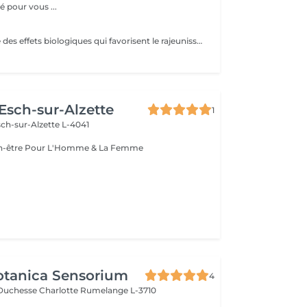
 pour vous ...
RF faciale génère des effets biologiques qui favorisent le rajeunissement grâce à la migration des fibroblastes obtient un effet lifting par la rétraction immédiate du collagène et permet la restructuration de la peau à long terme.
 Esch-sur-Alzette
1
ch-sur-Alzette L-4041
Esthétique & Bien-être Pour L'Homme & La Femme
otanica Sensorium
4
-Duchesse Charlotte
Rumelange L-3710