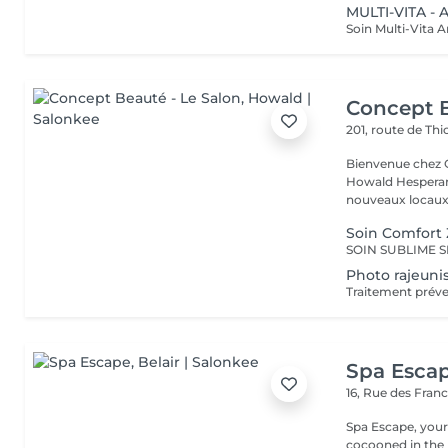
MULTI-VITA - A
Concept B
201, route de Thi
Bienvenue chez Concept Beauté L'
Howald Hesperang
nouveaux locaux 
Soin Comfort 
Photo rajeuni
Spa Esca
16, Rue des Fran
Spa Escape, you
cocooned in the r