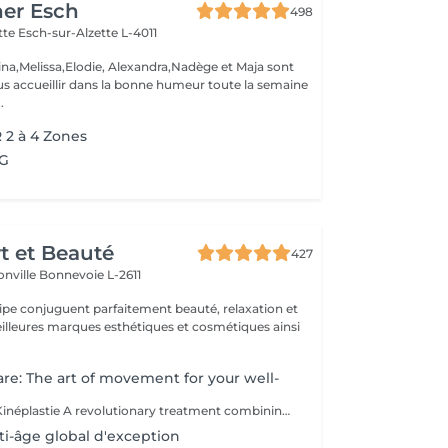
her Esch
498
ette
Esch-sur-Alzette L-4011
ina,Melissa,Elodie, Alexandra,Nadège et Maja sont
s accueillir dans la bonne humeur toute la semaine
.
2 à 4 Zones
PG
rt et Beauté
427
onville
Bonnevoie L-2611
uipe conjuguent parfaitement beauté, relaxation et
.
are: The art of movement for your well-
Phyt's Certified Kinéplastie A revolutionary treatment combining physiotherapy and natural products for a gentle yet effective approach to beauty. Utilizes manual techniques and organic products to deeply stimulate the skin, without chemicals or invasive procedures. Each session is tailored to meet your unique needs, targeting fascia and muscles for a bespoke solution that perfectly adapts to your skin. Oxygenation and Regeneration: Boosts blood circulation and cellular regeneration to enhance skin elasticity and firmness, making your skin look visibly younger and more toned. Immediate Results: Achieve visible effects from the very first session with noticeable firming and toning. Each treatment is packaged in individual ampoules to ensure perfect hygiene, optimal freshness with every application, and precise dosage. Estheticians Fatima Lisete Marie Francesca Phyt's Certified Kinéplastie is more than just a treatmentit provides tangible results for your skin's health. Treat yourself to this expert care and reveal revitalized, radiant skin with the help of our skilled estheticians.
i-âge global d'exception