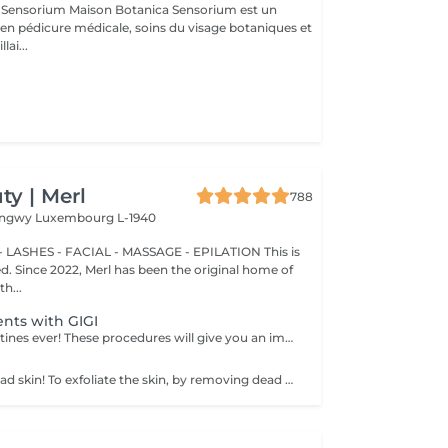
otanica Sensorium est un
é en pédicure médicale, soins du visage botaniques et
lai...
y | Merl
788
Longwy
Luxembourg L-1940
 LASHES - FACIAL - MASSAGE - EPILATION This is
ted. Since 2022, Merl has been the original home of
h...
ents with GIGI
The best skin routines ever! These procedures will give you an immediate visible result such as shiny, smooth, soft and hydrate skin. Carboxy CO2 - involves applying a small amount of carbon dioxide gas underneath the skin. It can be used to treat stretch marks, dark circles under the eyes. Bioplazma - improves the general condition of the skin, removes inflammation and peeling, reduces the depth and number of folds, and narrow pores. New age - regenerates and rejuvenates, reduces dryness, to improve the texture, and will give elasticity and firmness of the skin around the eyes. Skin detox - removing as many of the impurities, toxins, pollutants, and dead skin cells clogging your pores as possible to cleanse, treat, brighten, hydrate, and soothe your skin. Flesh beauty - includes moisturising mask, cream and face massage. Gives shiny and smooth skin as the result. Hydratation aqua power - is the first rescue for hypersensitive and dehydrated skin. Aimed at strengthening the hydrolipidic barrier of the skin. Includes face massage and alginate mask at the end to consolidate the result. Gives an immediate visible result such as smooth and shiny and tightened skin. Recovery Procedure for anti-stress therapy to soothe, strengthen, and accelerate skin recovery. The procedure prevents redness and sensitivity, significantly reduces the skin's inflammatory response, and lowers the risk of scarring. It also enhances the effectiveness of fractional and aggressive treatments over a long period. Age restrictions: recommended to do from 20 years. Post procedure recommendations: there are no post recommendations after these procedures. Frequency: once in 1 week, 4-8 times.
Peel away the dead skin! To exfoliate the skin, by removing dead skin cells and minimising the appearance of open pores. *We have a big amount of peeling to choose from. If you are not sure which one you are looking for - you can book any of them and decide with the beautician in the beauty space which one suits your skin. How is peeling done: - skin is cleaned with special cleanser - peeling solution is applied and leaved on skin for 15 minutes - peeling solution is removed - face cream is applied Age restrictions: recommended to do from 18 years. Post procedure recommendations: do not visit sauna, do not sunbathe for 24 hours after the procedure. Frequency: once in 7-21 days depending on peeling solution, 5 times.