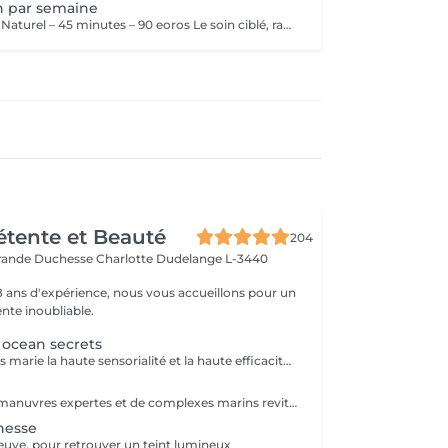
in par semaine
🌿 Kobido Lifting Naturel – 45 minutes – 90 eoros Le soin ciblé, rapide et efficace 💖 Ce massage manuel japonais : Tonifie et lift le visage Redessine l’ovale et illumine le teint Parfait pour celles qui ont un emploi du temps chargé Optimisé en cure pour des résultats durables 💡 Pourquoi proposer un soin plus court en cure ? Le Kobido agit comme un entraînement musculaire pour le visage : Une séance ponctuelle est agréable… Mais la régularité transforme réellement le visage Les cures permettent de renforcer les muscles, lisser rides et ridules et révéler l’éclat naturel sur le long terme 📆 Les cures pour le Kobido Lifting Naturel Pour des résultats durables et visibles, chaque cure consiste en 1 soin de 45 minutes par semaine. Cure Éclat : 3 séances, idéale pour tonifier et défatiguer le visage – 255€ Cure Lift Naturel : 5 séances, parfaite pour redessiner l’ovale et réduire rides et ridules – 425€ Cure Renaissance : 10 séances, pour un effet anti-âge durable et un visage visiblement plus jeune – 830€ “Le visage se travaille comme un muscle : la régularité fait toute la différence 🌸” ✨ En résumé - Rituel Kobido by Mélanie – 75 min → moment de détente profonde, lâcher-prise et résultats visibles immédiats sur un visage défatigué et éclatant - Massage Kobido Lifting Naturel – 45 min → efficace, rapide, idéal en cure (1 soin par semaine) pour un résultat durable 📩 Réservez votre soin ou votre cure dès aujourd’hui et commencez l’année avec un visage tonique, lumineux et rayonnant 💖
Détente et Beauté
204
rande Duchesse Charlotte
Dudelange L-3440
18 ans d'expérience, nous vous accueillons pour un
te inoubliable.
e ocean secrets
Le joyau des mers marie la haute sensorialité et la haute efficacité pour ce soin anti-âge d'exception
une synergie de manuvres expertes et de complexes marins revitalisants, ce soin lisse les rides, raffermit la peau et redonne éclat et vitalité au teint.
unesse
neuve, pour retrouver un teint lumineux