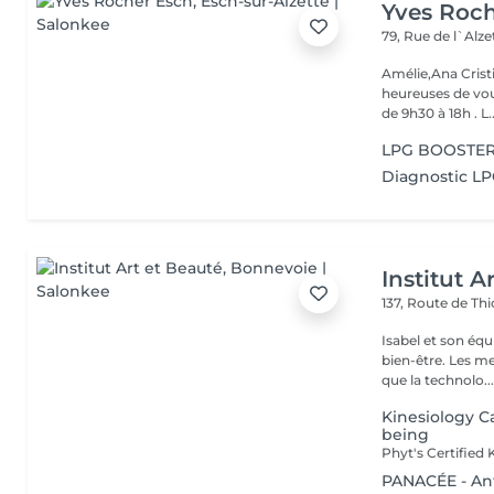
Yves Roc
79, Rue de l`Alz
Amélie,Ana Crist
heureuses de vou
de 9h30 à 18h . L..
LPG BOOSTER 
Diagnostic L
Institut A
137, Route de Thi
Isabel et son éq
bien-être. Les meilleures marques esthétiques et cosmétiques ainsi
que la technolo..
Kinesiology C
being
PANACÉE - Ant