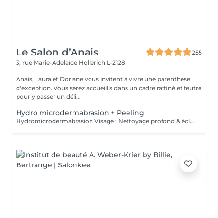
Le Salon d’Anais
255
3, rue Marie-Adelaïde
Hollerich L-2128
Anais, Laura et Doriane vous invitent à vivre une parenthèse
d'exception. Vous serez accueillis dans un cadre raffiné et feutré
pour y passer un déli...
Hydro microdermabrasion + Peeling
Hydromicrodermabrasion Visage : Nettoyage profond & éclat instantané L'hydromicrodermabrasion est un soin visage complet et non invasif qui combine une exfoliation douce à l'aide d'un embout à microdermabrasion avec l'infusion de sérums actifs. Ce traitement agit en profondeur pour nettoyer, hydrater et revitaliser la peau en une seule séance. Contre-indications - Femmes enceintes ou allaitement - Pas d'exposition solaire 48h avant et après soin - Traitements lourds : chimio (attendre 1 an) et antibiotiques ou Roaccutane (attendre 6 mois) - Allergie aux acides de fruits, fruits à coques ou aspirine - Dermabrasions médicales - injection de botox ou acide hyaluronique (attendre 1 mois) - Prise d'anticoagulant, anti-inflammatoire sur le long terme - Maladie auto-immune - Cicatrices chéloïdes