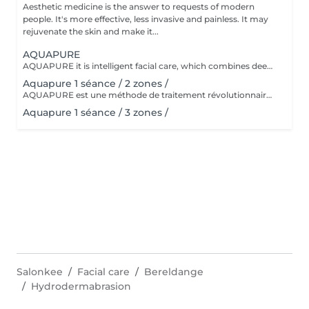
Aesthetic medicine is the answer to requests of modern
people. It's more effective, less invasive and painless. It may
rejuvenate the skin and make it...
AQUAPURE
AQUAPURE it is intelligent facial care, which combines deep pore cleansing, exfoliation with aquapeeling and high hydration and nutrition with direct infusion of serums. It is ideal for all skin types. The equipment is designed to treat skin with dyschromia, acne-prone skin and open pores, seborrheic complexion and clogged pores, as well as dehydrated and/or dry skin with a tendency to peeling, fine lines and wrinkles.
Aquapure 1 séance / 2 zones /
AQUAPURE est une méthode de traitement révolutionnaire qui nettoie notre peau des cellules mortes et des impuretés tout en lui fournissant simultanément des ingrédients actifs hautement efficaces. Les ingrédients actifs hydratent, nettoient et rajeunissent la peau. Le traitement se compose de différentes parties. Tout d'abord, la peau est nettoyée à l'aide de substances exfoliantes. Ensuite, des ingrédients actifs de haute qualité sont introduits dans la peau, qui contiennent des ingrédients antioxydants, anti-inflammatoires et hydratants. Ensuite, la peau est massée avec la tête de l'appareil, ce qui détend le patient. La peau est mieux irriguée, paraît plus fraîche et les rides sont lissées. Dans cette phase, on utilise l'électroporation, grâce à laquelle la peau est alimentée uniquement avec des principes actifs nourrissants et soigneusement sélectionnés. Ingrédients spéciaux algues Favorise la circulation sanguine, hydrate la peau et régule la fonction des glandes sébacées. Ils activent le renouvellement cellulaire et le métabolisme, renforcent la résistance, ont un effet anti-inflammatoire et drainent les tissus. propolis A un effet préventif. Il favorise la régénération de nouvelles cellules cutanées et régule la croissance de nouveaux tissus. Il a également des effets anti-inflammatoires. Centella asiatica Possède de fortes propriétés antibactériennes et cicatrisantes. acide hyaluronique L'acide hyaluronique améliore la capacité de la peau à retenir l'humidité, donnant à la peau plus de fermeté et d'élasticité. papaye La teneur élevée en vitamine C des papayes favorise la production de collagène, qui constitue la base d'une peau ferme. Les antioxydants bêta-carotène, vitamines A et E peuvent améliorer visiblement le teint et renforcer la peau en même temps. Avoine Favorise la santé du tissu conjonctif et assure une peau ferme. Le traitement peut être effectué sur tout type de peau. Aussi bien dans le cas de peaux délicates, fines, sensibles, contaminées ou grasses, que dans le cas de peaux acnéiques, de pigmentation superficielle, de photovieillissement, d'hyperkératose, d'inflammation du follicule pileux. Il fournit également une base pour des traitements avancés de médecine esthétique. Aquapure obtient des résultats exceptionnels dans le traitement de : structure cutanée irrégulière Manque d'élasticité et de fermeté Manque de luminosité/éclat de la peau hyperpigmentation / dommages causés par le soleil Peau grasse / impure / acné pores dilatés signes de vieillissement de la peau kératinisation (hyperkératose) cicatrices rougeur Peau fatiguée, pâle, terne et stressée
Aquapure 1 séance / 3 zones /
Salonkee
Facial care
Bereldange
Hydrodermabrasion