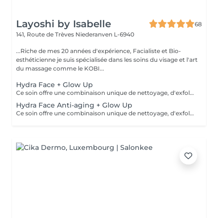
Layoshi by Isabelle
68
141, Route de Trèves
Niederanven L-6940
...Riche de mes 20 années d'expérience, Facialiste et Bio-
esthéticienne je suis spécialisée dans les soins du visage et l'art
du massage comme le KOBI...
Hydra Face + Glow Up
Ce soin offre une combinaison unique de nettoyage, d'exfoliation, d'extraction, d'hydratation et de protection pour une peau éclatante et nettoyée en profondeur: les pores sont resserrés, le teint éclairci, le grain de peau lissé, les ridules estompées, un visage hydraté et régénéré. Il est adapté à tous les types de peau, dès 12 ans pour un nettoyage en profondeur. *** Idéal en cure de 4 soins pour des résultats optimum*** Demandez-moi des renseignements, je me ferai un plaisir de vous conseiller...
Hydra Face Anti-aging + Glow Up
Ce soin offre une combinaison unique de nettoyage, d'exfoliation, d'extraction, d'hydratation et de protection pour une peau éclatante et nettoyée en profondeur: les pores sont resserrés, le teint éclairci, le grain de peau lissé, les ridules estompées, un visage hydraté, stimulé et raffermit. Il est adapté à tous les types de peau, en prévention anti-âge à partir de 25 ans... *** Recommandé en cure de 4 soins pour des résultats optimum*** Demandez-moi des renseignements, je me ferai un plaisir de vous conseiller.