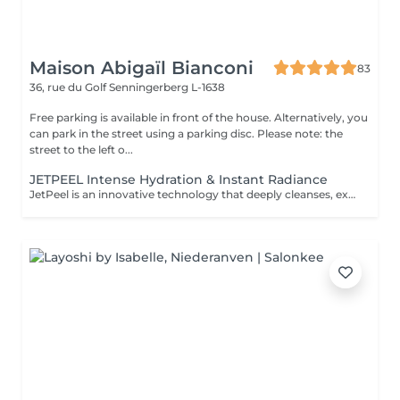
Maison Abigaïl Bianconi
83
36, rue du Golf
Senningerberg L-1638
Free parking is available in front of the house. Alternatively, you
can park in the street using a parking disc. Please note: the
street to the left o...
JETPEEL Intense Hydration & Instant Radiance
JetPeel is an innovative technology that deeply cleanses, exfoliates, and infuses the skin without needles or contact. Using a high-velocity jet of air and active ingredients, the skin is thoroughly cleansed, intensely hydrated, and immediately more radiant. This treatment works both on the surface and deep within the skin to visibly improve its quality: Smooths skin texture Tightens pores Revives the complexion's radiance Reduces wrinkles, fine lines, and signs of fatigue Provides intense hydration Painless and with no downtime, the skin looks clear, fresh, plump, and glowing from the very first session. Each session includes: A double skin analysis, including a precise technology-assisted diagnosis A complete JetPeel treatment Application of a targeted booster according to the skin's needs A LED session to optimize and extend results Ideal as a treatment course for lasting, visible improvement in skin quality, or as maintenance between a classic facial and a deeper treatment such as Morpheus.