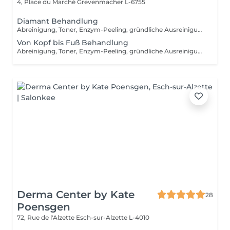
4, Place du Marché
Grevenmacher L-6755
Diamant Behandlung
Abreinigung, Toner, Enzym-Peeling, gründliche Ausreinigung, Massage, medizinische Wirkstoffeinschleusen mit Ultraschallgerät in den Gesichts- und Augenpartien, intensive Hautverjüngung mit V-TOX Maske + Infrabehandlung, Fuß- oder Armmassage, Vliesmaske, Abschlusspflege, Sonnenschutzcream
Von Kopf bis Fuß Behandlung
Abreinigung, Toner, Enzym-Peeling, gründliche Ausreinigung, Massage, medizinische Wirkstoffeinschleusen mit Ultraschallgerät, intensive Hautverjüngung mit V-TOX Maske + Infrabehandlung, Fuss- oder Armmassage, Vliesmaske, Abschlusspflege, Sonnenschutzcreme + Harmonische Seele Massage + Silver Pediküre Behandlung
Derma Center by Kate
28
Poensgen
72, Rue de l'Alzette
Esch-sur-Alzette L-4010