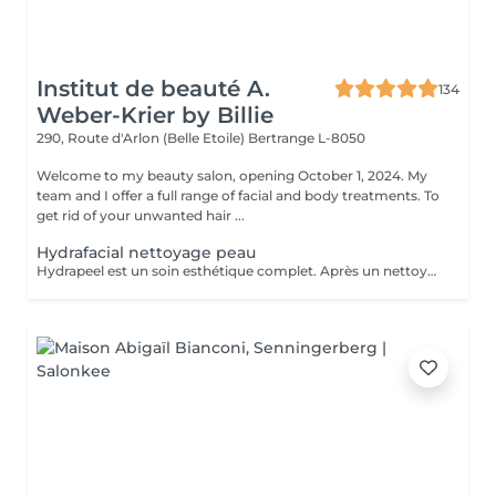
Institut de beauté A.
134
Weber-Krier by Billie
290, Route d'Arlon (Belle Etoile)
Bertrange L-8050
Welcome to my beauty salon, opening October 1, 2024. My
team and I offer a full range of facial and body treatments. To
get rid of your unwanted hair ...
Hydrafacial nettoyage peau
Hydrapeel est un soin esthétique complet. Après un nettoyage de la peau en profondeur grâce au système de Vortex-Fusion. Des résultats immédiats dès la première séance. Les rides et ridules sont lissées, la peau est parfaitement nettoyée, plus douce, lumineuse et redynamisée. *Stimule la désquamation des cellules mortes. *Elimine des comédons, extraction des impuretés *Hydrate -Sature la surface de la peau avec des actifs hydratants et nourrissants intenses. *Cible-Un grand nombre d'options de soins pour répondre aux besoins spécifiques de la peau : Élasticité et fermeté, teint unifié et vitalité, réjuvénation, peaux grasses et congestionnées. Les produits cosmétiques, les sérums booster et les protocoles spécifiques de la gamme Belensa permettent de personnaliser les soins Hydrapeel PRO pour traiter les différentes conditions cutanées. *Ultrasons Augmentent l'absorption des actifs cosmétiques et favorisent la microcirculation, pour atténuer les rides et les ridules. EMS bipolaire Tonifie la peau en stimulant les muscles sous- jacents Spray de solution oxygénée Pour améliorer l'hydratation et la vitalité de la peau. *Marteau froid -Resserrement des pores et vasoconstriction pour éliminer les rougeurs et estomper les cernes. *Spatule vibrante