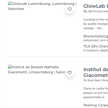
GlowLab
9b, Bd Prince He
Located in the very heart o
by public transport: Bu
nearby: - Mo...
Biorevitalizin
TCA 33% Chem
Institut 
Giacomet
19, Rue Jean l'A
Dans un cadre fa
passer un joli m
passionnées d...
Peeling Corp