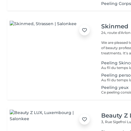
Peeling Corps
Skinmed
24, route d'Arlo
We are pleased to w
of beauty profes
treatments. It's all
Peeling Skinc
Peeling perso
Peeling yeux
Beauty Z
3, Rue Sigefroi
L