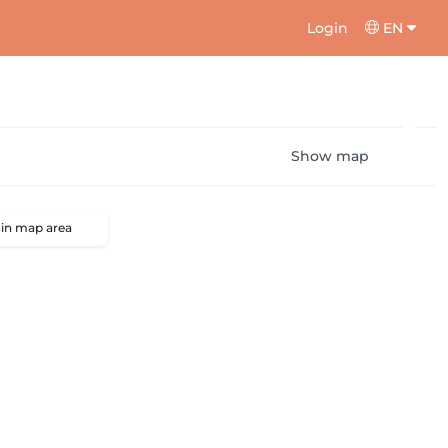
Login
EN
Show map
 in map area