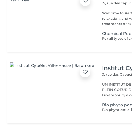
15, rue des capu
Welcome to Perfe
relaxation, and well-being! Whether you
treatments or exc
Chemical Pee
Institut C
3, rue des Capuc
UN INSTITUT DE
PLEIN COEUR DU CENTRE VILLE 
Luxembourg à deu
Bio phyto pee