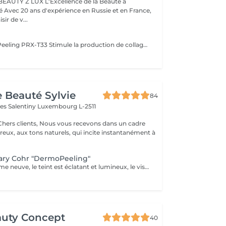
BEAUTY Z LUX L'Excellence de la Beauté à
ance,
sir de v...
Les bienfaits du Peeling PRX-T33 Stimule la production de collagène et d'élastine, sans exfoliation visible. Raffermit et redensifie la peau, avec un effet lifting immédiat et naturel. Illumine le teint et redonne de l'éclat instantanément. Atténue les taches pigmentaires et unifie le teint. Améliore la texture de la peau, resserre les pores et réduit les cicatrices légères. Résultat : une peau plus ferme, plus lisse et visiblement rajeunie, sans temps de récupération. The Benefits of PRX-T33 Peel Stimulates collagen and elastin production without visible peeling. Firms and densifies the skin with an instant natural lifting effect. Brightens and revives the complexion immediately. Reduces pigmentation spots and evens out skin tone. Improves skin texture, tightens pores, and softens mild scars. Result: firmer, smoother, and visibly rejuvenated skin with no downtime.
e Beauté Sylvie
84
les Salentiny
Luxembourg L-2511
 vous recevons dans un cadre
eux, aux tons naturels, qui incite instantanément à
.
ary Cohr "DermoPeeling"
La peau est comme neuve, le teint est éclatant et lumineux, le visage parait visiblement plus jeune et les tâches brunes sont atténuées.
auty Concept
40