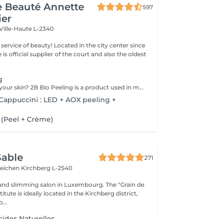
de Beauté Annette
597
ier
Ville-Haute L-2340
ty! Located in the city center since
e is official supplier of the court and also the oldest
g
Want to change your skin? 2B Bio Peeling is a product used in manual micro-dermabrasion (without the use of equipment). This method of abrasion of the surface of the epidermis aims to eliminate the dead cells that form the stratum corneum. Unlike other peel treatments that only work on the surface, 2B Bio Peeling triggers the exfoliation process from the inside. Your skin is deeply purified, the cellular metabolism is reactivated, the enlarged pores are tightened and the pigmentation is reduced. A dazzling result that immediately illuminates you.
appuccini : LED + AOX peeling +
 (Peel + Crème)
Sable
271
teichen
Kirchberg L-2540
and slimming salon in Luxembourg. The "Grain de
itute is ideally located in the Kirchberg district,
...
cides Naturelles