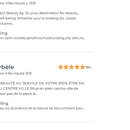
cins
Ville-Haute L-1313
ct Beauty by Jil, your destination for beauty,
're looking for classic
lusive...
ling
For all types of skin (anti-winkle,sensitive,moisturizing,oily skin,rosacea,mixed,dry,scars) no extraction,no waxing and 2weeks after the facial no sun conact. For a better result you can book a cure of 4 treatments, one peeling every 2 weeks. direct payement -> 390 instead of 440,20 ,including 2 creams for home care.
ybèle
185
ins
Ville-Haute 1313
 BEAUTÉ AU SERVICE DE VOTRE BIEN-ÊTRE EN
Situé en plein centre ville de
x pas de la place d...
ling
Bio phyto est le lieu où la science et la nature se rencontrent pour créer des produits aux qualités uniques et aux résultats exceptionnels. Le Peeling profond est un complexe botanique et acide salicylique hautement purifiant, oxygénant, coup d'éclat immédiat. Pour tous types de peau, efficace sur les pores dilatés, impuretés et imperfections, tâches pigmentaires, hyper kératinisation, excès de sébum et aux peaux affectées par le tabac. Immédiatement après le soin, la peau parait radieuse, dynamique et revitalisée. Les systèmes de défense naturels de la peau sont restaurés et renforcés contre d'autres dommages car ce soin agit fortement sur le renouvellement cellulaire.