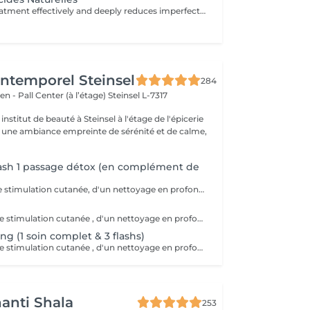
This fruit acid treatment effectively and deeply reduces imperfections such as scars, pimples, pigmentation spots, fine lines and wrinkles, etc. It is perfectly suited to all skin types, even the most sensitive! This treatment will accelerate cell renewal, reduce the signs of aging in order to find new, smooth skin and a radiant complexion thanks to its 5 different formulations of 30% fruit acids.
'Intemporel Steinsel
284
en - Pall Center (à l’étage)
Steinsel L-7317
nstitut de beauté à Steinsel à l'étage de l'épicerie
s une ambiance empreinte de sérénité et de calme,
lash 1 passage détox (en complément de
Besoin d'éclat, de stimulation cutanée, d'un nettoyage en profondeur? Avec l'action combinée d'acides hyaluroniques, lactiques et salicyliques, additionnés de planctons marins et de camphre, ce soin coche toutes les cases d'un soin cabine PROFESSIONNEL. A tester .
Besoin d'éclat , de stimulation cutanée , d'un nettoyage en profondeur ? Avec l action combinée d'acides hyaluroniques , lactiques et salicyliques , complétés de planctons marins et camphre ce soin coche toutes les cases d'un soin cabine PROFESSIONNEL . A tester .
ng (1 soin complet & 3 flashs)
Besoin d'éclat , de stimulation cutanée , d'un nettoyage en profondeur ? Avec l action combinée d'acides hyaluroniques , lactiques et salicyliques , complétés de planctons marins et camphre ce soin coche toutes les cases d'un soin cabine PROFESSIONNEL . A tester . En cure sur 4 à 6 semaines.
anti Shala
253