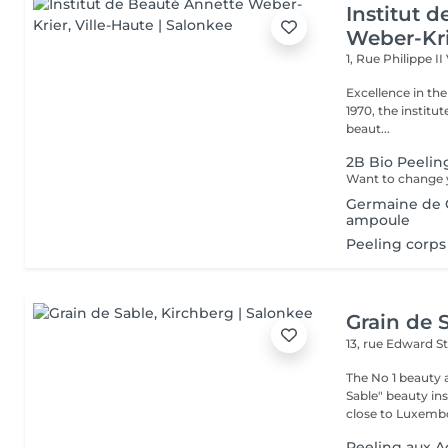
Institut 
Weber-Kr
1, Rue Philippe II
Excellence in the service of beau
1970, the institut
beaut...
2B Bio Peelin
Germaine de C
ampoule
Peeling corps
Grain de 
13, rue Edward S
The No 1 beauty 
Sable" beauty inst
close to Luxembo
Peeling aux A