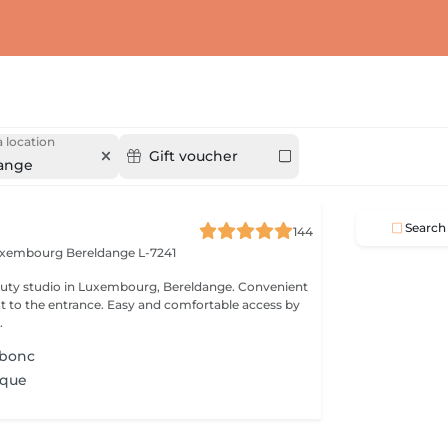
 location
Gift voucher
ange
Search
144
Luxembourg
Bereldange L-7241
 studio in Luxembourg, Bereldange. Convenient
xt to the entrance. Easy and comfortable access by
.
rbonc
ique