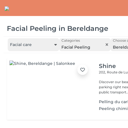
Facial Peeling
in
Bereldange
Categories
Choose a
Facial care
Facial Peeling
Bereld
Shine
202, Route de 
Discover our beauty
parking right ne
public transport..
Pelling du ca
Peeling chim