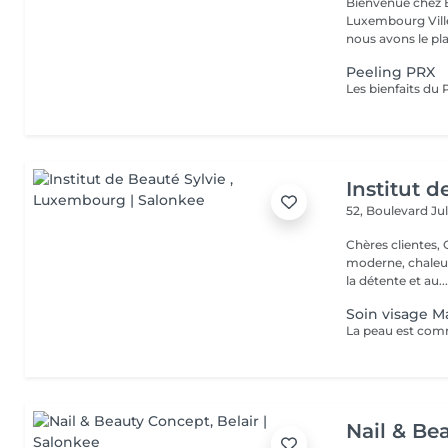
Bienvenue chez 
Luxembourg Villé Avec 20 ans d'expérience en Russie et en Fr
nous avons le plai
Peeling PRX
Institut d
52, Boulevard Ju
Chères clientes, Chers clients, Nous
moderne, chaleur
la détente et au..
Soin visage M
Nail & Be