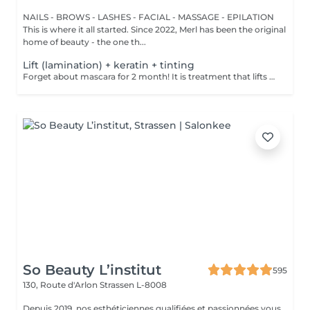
NAILS - BROWS - LASHES - FACIAL - MASSAGE - EPILATION
This is where it all started. Since 2022, Merl has been the original
home of beauty - the one th...
Lift (lamination) + keratin + tinting
Forget about mascara for 2 month! It is treatment that lifts and curls your natural lashes to make them look longer and give them an attractive shape that will open up your eyes. How is lash lamination done? - lashes are washed - eye pad is placed - silicone rods are placed - perming solution is applied - lifting solution is applied - noutralizing solution is applied - henna or paint is applied - keratin is applied - lashes are washed - silicone rods are removed Age restrictions: recommended to do from 14 years. Post procedure recommendations: do not wash eyelashes 24 hours after the procedure. Frequency: once in 4-6 weeks.
So Beauty L’institut
595
130, Route d'Arlon
Strassen L-8008
Depuis 2019, nos esthéticiennes qualifiées et passionnées vous