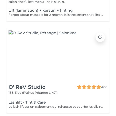
salon, the fullest menu - hair, skin, n...
Lift (lamination) + keratin + tinting
Forget about mascara for 2 month! It is treatment that lifts and curls your natural lashes to make them look longer and give them an attractive shape that will open up your eyes. How is lash lamination done? - lashes are washed - eye pad is placed - silicone rods are placed - perming solution is applied - lifting solution is applied - noutralizing solution is applied - henna or paint is applied - keratin is applied - lashes are washed - silicone rods are removed Age restrictions: recommended to do from 14 years. Post procedure recommendations: do not wash eyelashes 24 hours after the procedure. Frequency: once in 4-6 weeks.
O' ReV Studio
408
183, Rue d'Athus
Pétange L-4711
Lashlift - Tint & Care
Le lash lift est un traitement qui rehausse et courbe les cils naturels pour un effet plus long et volumineux, sans extensions. Le résultat donne des cils bien définis et ouverts, pour un regard intensifié qui dure entre six et huit semaines. Cette prestation inclut la teinture et le soin des cils.