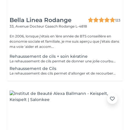
Bella Linea Rodange
123
33, Avenue Docteur Gaasch
Rodange L-4818
En 2006, lorsque j'étais en 1ère année de BTS conseillère en
économie sociale et familiale, je me suis aperçu que j'étais dans
ma voie 'aider et accom...
Rehaussement de cils + soin kératine
Le rehaussement de cils permet de donner une jolie courbure à vos cils naturels, dès la racine, afin d'ouvrir le regard et d'apporter un effet bonne mine immédiat. Contrairement aux extensions, cette technique sublime vos propres cils pour un résultat à la fois discret et élégant. Associé au soin à la kératine, ce traitement va bien au-delà de l'aspect esthétique. La kératine nourrit et renforce vos cils en profondeur, les rendant plus résistants et plus souples, tout en leur apportant de la brillance. Vos cils ne sont pas seulement embellis : ils sont protégés et durables dans le temps. Ce soin est idéal pour celles qui souhaitent intensifier leur regard de manière naturelle, tout en prenant soin de la santé de leurs cils.
Rehaussement de Cils
Le rehaussement des cils permet d'allonger et de recourber les cils naturels. Excellente alternative à la pose d'extensions de cils cette technique permet d'obtenir un résultat sublime et naturel sans fragiliser vos cils. Vos cils sont plus recourbés et votre regard sublimé. Vous pouvez maquiller vos cils après 48h. Rien ne change à vos maquillage et demaquillage habituels.