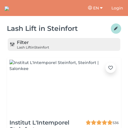
EN
Login
Lash Lift
in
Steinfort
Filter
Lash Lift
in
Steinfort
Institut L'Intemporel
536