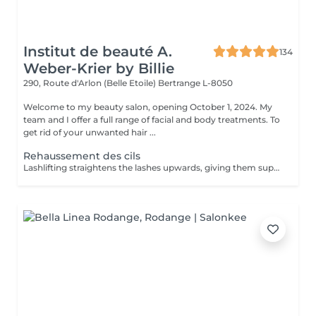
Institut de beauté A.
134
Weber-Krier by Billie
290, Route d'Arlon (Belle Etoile)
Bertrange L-8050
Welcome to my beauty salon, opening October 1, 2024. My
team and I offer a full range of facial and body treatments. To
get rid of your unwanted hair ...
Rehaussement des cils
Lashlifting straightens the lashes upwards, giving them superb curvature, length, height and volume: your lashes appear longer and denser. For all those who want to have an intense look and longer eyelashes this is a technique that lengthens your own eyelashes without having to resort to eyelash extensions. It can be complementary to the application of eyelash extensions, in order to facilitate their application when your eyelashes are too straight or too curved: Beauty in the blink of an eye! The treatment lasts only 45 minutes and is not uncomfortable: its curling effect lasts between 8 and 12 weeks, which corresponds to the natural cycle of the eyelashes. Immediately after the enhancement, we offer either an eyelash tint, to intensify the color of your eyelashes, or a keratin treatment, a unique treatment to nourish, thicken and hydrate your natural eyelashes, or the application of a semi-permanent mascara to further improve the 'made-up' appearance (held for 3-4 weeks). You have the possibility to do all these treatments in the same session :))