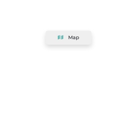
Map
Company
Support
Team
&
Careers
Information for salons
Legal
Exercise withdrawal right