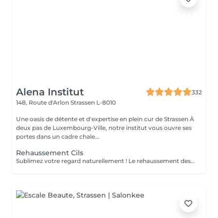
Alena Institut
332
148, Route d'Arlon
Strassen L-8010
Une oasis de détente et d'expertise en plein cur de Strassen À
deux pas de Luxembourg-Ville, notre institut vous ouvre ses
portes dans un cadre chale...
Rehaussement Cils
Sublimez votre regard naturellement ! Le rehaussement des cils courbe et ouvre le regard, tout en nourrissant vos cils grâce à la kératine, pour des cils plus forts, brillants et souples. Pour un effet encore plus intense, il peut être combiné avec une teinture. Prestation rapide et efficace en seulement 45 minutes pour un regard lumineux et captivant, sans maquillage quotidien !