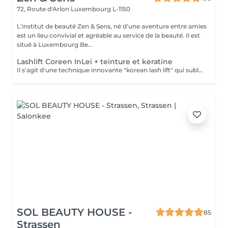
72, Route d'Arlon
Luxembourg L-1150
L'institut de beauté Zen & Sens, né d'une aventure entre amies
est un lieu convivial et agréable au service de la beauté. Il est
situé à Luxembourg Be...
Lashlift Coreen InLei + teinture et keratine
Il s'agit d'une technique innovante "korean lash lift" qui sublime et réhausse les cils sans avoir recours à de faux cils. Vos cils sont galbés, plus intenses. Votre regard sera éclatant, plus jeune et pétillant. Tous les produits utilisés sont controlés, certifiés selon les normes européennes, et fabriqués en Italie.
SOL BEAUTY HOUSE -
85
Strassen