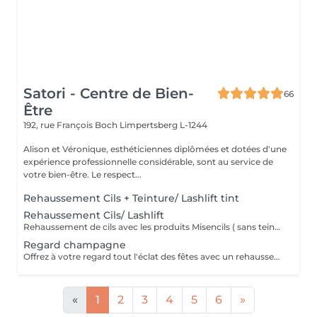
Satori - Centre de Bien-
66
Être
192, rue François Boch
Limpertsberg L-1244
Alison et Véronique, esthéticiennes diplômées et dotées d'une
expérience professionnelle considérable, sont au service de
votre bien-être. Le respect...
Rehaussement Cils + Teinture/ Lashlift tint
Rehaussement Cils/ Lashlift
Rehaussement de cils avec les produits Misencils ( sans teinture de cils )
Regard champagne
Offrez à votre regard tout l'éclat des fêtes avec un rehaussement de cils qui ouvre instantanément les yeux et révèle une courbure naturelle, associé à un LPG Endermolift Regard pour lisser, défatiguer et illuminer le contour des yeux, le tout sublimé par des patchs de collagène.
«
1
2
3
4
5
6
»