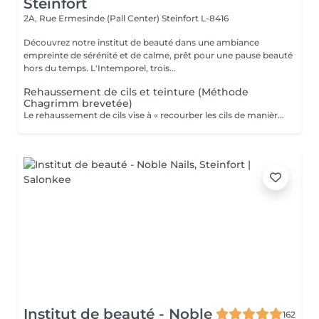
Steinfort
2A, Rue Ermesinde (Pall Center)
Steinfort L-8416
Découvrez notre institut de beauté dans une ambiance
empreinte de sérénité et de calme, prêt pour une pause beauté
hors du temps. L'Intemporel, trois...
Rehaussement de cils et teinture (Méthode
Chagrimm brevetée)
Le rehaussement de cils vise à « recourber les cils de manière naturelle afin de les galber et leur donner un effet mascara ». Et ce, sans même utiliser votre maquillage. Cela permet d'embellir et d'ouvrir le regard tout en lui donnant de la douceur, et ce, pour une durée moyenne de six semaines. Ultra-pratique pour une routine make-up allégée et un regard perçant dès le réveil. Ne remplacera jamais l'effet mascara. SVP pour éviter toute réaction ne pas venir avec des lentilles de contact ou prévoir le nécessaire pour les retirer avant la prestation et attendre minimum 3 mois entre deux rehaussements !
Institut de beauté - Noble
162