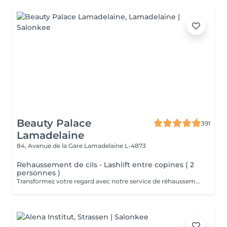
Beauty Palace
391
Lamadelaine
84, Avenue de la Gare
Lamadelaine L-4873
Rehaussement de cils - Lashlift entre copines ( 2
personnes )
Transformez votre regard avec notre service de réhaussement de cils. Profitez d'un traitement qui donne à vos cils une courbure naturelle et un aspect magnifiquement relevé, vous offrant des yeux éblouissants sans besoin de faux cils ou de mascara. Profitez de ce service à deux, dans notre cabine relaxante.