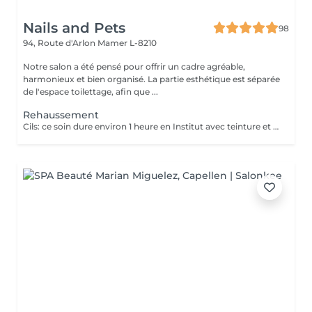
Nails and Pets
98
94, Route d'Arlon
Mamer L-8210
Notre salon a été pensé pour offrir un cadre agréable,
harmonieux et bien organisé. La partie esthétique est séparée
de l'espace toilettage, afin que ...
Rehaussement
Cils: ce soin dure environ 1 heure en Institut avec teinture et soin adapté. Il sera préférable de ne pas mouiller ses cils pour une durer de 12 heures suivant le traitement. Ce soin permettra d'avoir les cils recourbé et d'accentuer l'effet plus ouvert grâce au mascara. Pour embellir davantage la méthode, il est possible d'ajouter à vos cils quelques extension afin de donner plus de longueur. Idéal pour les vacances si nous souhaitons pas de maquillage pour l'été. Sourcils: cette séance durera entre 30 et 45 minute avec la teinture. Vous en avez marre des sourcils fin? Vous désirez donner du volume à vos sourcils ? Cette technique vous permettra de rehausser et d'épaissir les sourcils et de donner de l'intensité au regard. Cela dépendra du type de sourcils de la cliente et de l'effet recherché. Il nécessite aucune contre indication après la séance de rehaussement du sourcils. Les poils conservent leurs aspect brossé jusqu'à 6 à 8 semaines en fonction du type de poil. Elle conviendra à celles qui rêvent d'épaissir leurs sourcils mais aussi de couvrir de petits espaces, de petits trous et de obtenir un look naturel, tout en légèreté.