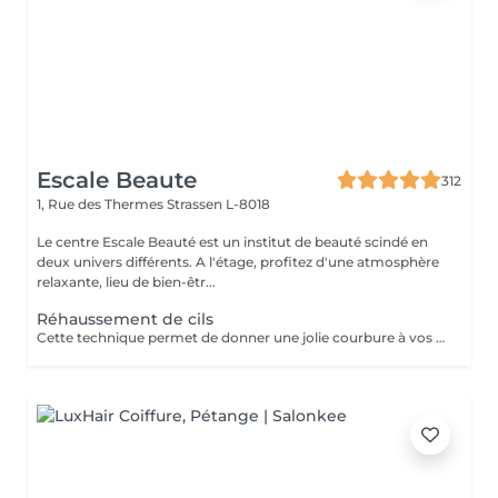
Escale Beaute
312
1, Rue des Thermes
Strassen L-8018
Le centre Escale Beauté est un institut de beauté scindé en
deux univers différents. A l'étage, profitez d'une atmosphère
relaxante, lieu de bien-êtr...
Réhaussement de cils
Cette technique permet de donner une jolie courbure à vos cils tout en gardant un aspect naturel. Un regard ouvert, des cils déployés tout en douceur pour une durée d'environ 4 semaines. N'hésitez plus.