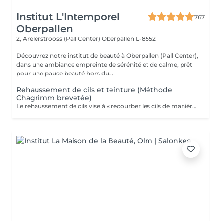
Institut L'Intemporel
767
Oberpallen
2, Arelerstrooss (Pall Center)
Oberpallen L-8552
Découvrez notre institut de beauté à Oberpallen (Pall Center),
dans une ambiance empreinte de sérénité et de calme, prêt
pour une pause beauté hors du...
Rehaussement de cils et teinture (Méthode
Chagrimm brevetée)
Le rehaussement de cils vise à « recourber les cils de manière naturelle afin de les galber et leur donner un effet mascara ». Et ce, sans même utiliser votre maquillage. Cela permet d'embellir et d'ouvrir le regard tout en lui donnant de la douceur, et ce, pour une durée moyenne de six semaines. Ultra-pratique pour une routine make-up allégée et un regard perçant dès le réveil. Ne remplacera jamais l'effet mascara. SVP pour éviter toute réaction ne pas venir avec des lentilles de contact ou prévoir le nécessaire pour les retirer avant la prestation et attendre minimum 3 mois entre deux rehaussements !