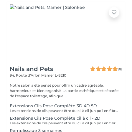
Nails and Pets
98
94, Route d'Arlon
Mamer L-8210
Notre salon a été pensé pour offrir un cadre agréable,
harmonieux et bien organisé. La partie esthétique est séparée
de l'espace toilettage, afin que ...
Extensions Cils Pose Complète 3D 4D 5D
Les extensions de cils peuvent être du cil à cil (un poil en fibre de soie posé sur un seul poil) ou en volume (plusieurs poils sont posés sur un seul poil) Ce soin à pour but d'allonger, de donner du volume au cil naturel et embellir l'il de la personne en prenant compte de la forme de son visage. Les cils sont en fibre de soie ou en micro fibre. Il existe plusieurs prestations d'extensions: Pose complète, pose aux , pose aux coins externes et pour une retouche (3 semaines pour combler les poils qui sont tombés). La première prestation dure entre 1h30 et 2 h suivant la technique choisie. Le remplissage dure environ 1 heure. La colle utilisée pour les extensions de cils doit avoir obtenu une autorisation de mise sur le marché européens . Les extensions tombent avec le cil naturel selon le cycle naturel de repousse des cils. Une nouvelle extension peut alors être posée tout en respectant le cil naissant. Elles peuvent être posées pour le quotidien ou bien à l'occasion de mariage, de fêtes de famille ou autres.
Extensions Cils Pose Complète cil à cil - 2D
Les extensions de cils peuvent être du cil à cil (un poil en fibre de soie posé sur un seul poil) ou en volume (plusieurs poils sont posés sur un seul poil) Ce soin à pour but d'allonger, de donner du volume au cil naturel et embellir l'il de la personne en prenant compte de la forme de son visage. Les cils sont en fibre de soie ou en micro fibre. Il existe plusieurs prestations d'extensions: Pose complète, pose aux , pose aux coins externes et pour une retouche (3 semaines pour combler les poils qui sont tombés). La première prestation dure entre 1h30 et 2 h suivant la technique choisie. Le remplissage dure environ 1 heure. La colle utilisée pour les extensions de cils doit avoir obtenu une autorisation de mise sur le marché européens . Les extensions tombent avec le cil naturel selon le cycle naturel de repousse des cils. Une nouvelle extension peut alors être posée tout en respectant le cil naissant. Elles peuvent être posées pour le quotidien ou bien à l'occasion de mariage, de fêtes de famille ou autres.
Remplissage 3 semaines