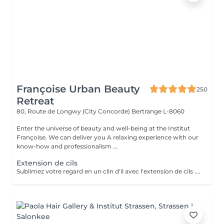
Françoise Urban Beauty
250
Retreat
80, Route de Longwy (City Concorde)
Bertrange L-8060
Enter the universe of beauty and well-being at the Institut
Françoise. We can deliver you A relaxing experience with our
know-how and professionalism ...
Extension de cils
Sublimez votre regard en un clin d'il avec l'extension de cils . imaginez vous réveiller chaque matin avec un regard intense profond et ultra féminin sans avoir besoin de vous maquiller . Vos yeux deviendrons votre atout de séduction .