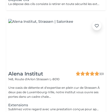
La dépose des cils consiste à retirer en toute sécurité les extensions de cils qui ont été fixées précédemment. Cela se fait généralement avec un produit spécifique qui adoucit la colle, permettant ainsi de retirer délicatement les extensions sans abîmer les cils naturels. Cette procédure est essentielle pour préserver la santé des cils naturels et peut être nécessaire lorsque vous souhaitez changer votre style de cils ou cesser d'utiliser des extensions. Elle doit être effectuée par un professionnel pour éviter d'endommager les cils naturels.
Alena Institut
331
148, Route d'Arlon
Strassen L-8010
Une oasis de détente et d'expertise en plein cur de Strassen À
deux pas de Luxembourg-Ville, notre institut vous ouvre ses
portes dans un cadre chale...
Extensions
Sublimez votre regard avec une prestation conçue pour apporter plus d'intensité, de définition et une belle courbure à vos cils, tout en respectant leur nature. La pose complète dure environ 1h30 et offre un résultat durable, élégant et parfaitement adapté à votre regard. Pour maintenir une belle densité, un remplissage est recommandé toutes les 3 semaines ; celui-ci dure environ 1h. Une prestation soignée, confortable et idéale pour un regard toujours impeccable.