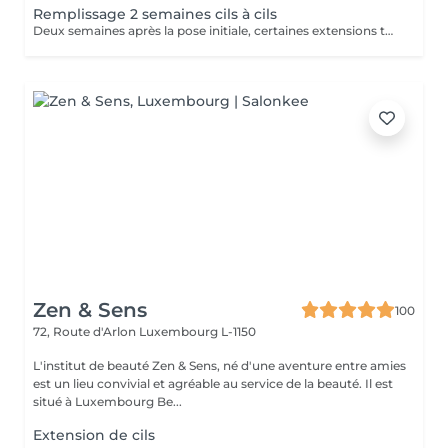
Remplissage 2 semaines cils à cils
Deux semaines après la pose initiale, certaines extensions tombent naturellement avec vos cils. Le remplissage 2 semaines permet de remplacer les cils manquants, de redonner de la densité et de maintenir un résultat uniforme. Idéal pour garder un effet soigné et impeccable au quotidien.
Zen & Sens
100
72, Route d'Arlon
Luxembourg L-1150
L'institut de beauté Zen & Sens, né d'une aventure entre amies
est un lieu convivial et agréable au service de la beauté. Il est
situé à Luxembourg Be...
Extension de cils