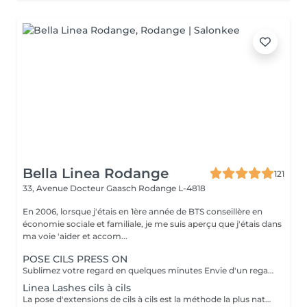
Bella Linea Rodange
121
33, Avenue Docteur Gaasch
Rodange L-4818
En 2006, lorsque j'étais en 1ère année de BTS conseillère en
économie sociale et familiale, je me suis aperçu que j'étais dans
ma voie 'aider et accom...
POSE CILS PRESS ON
Sublimez votre regard en quelques minutes Envie d'un regard irrésistible sans contrainte ? Nos cils press-on pré collés sont la solution idéale pour un effet immédiat, naturel ou intense, selon vos envies. Faciles, rapides et confortables, ils transforment votre regard en un instant sans effort. Que ce soit pour un événement, une soirée ou simplement pour vous sentir belle au quotidien, nos cils sont pensés pour vous offrir un résultat impeccable, sans compromis. Passez à l'expérience press-on : Zéro allergie, zéro stress Pose rapide et résultat professionnel. Tenue confortable jusqu'à 10 jours. Waterproof, n'abîme pas vos cils. Styles adaptés à toutes les occasions Prête à révéler votre regard ? Réservez dès maintenant votre moment beauté et laissez la magie opérer.
Linea Lashes cils à cils
La pose d'extensions de cils à cils est la méthode la plus naturelle d'embellissement du regard. Chaque cil naturel reçoit une extension individuelle, fixée avec précision par une technicienne qualifiée. Cette technique garantit une parfaite séparation des cils et un rendu harmonieux, sans effet lourd. Le résultat : des cils allongés, un volume subtil et un regard mis en valeur au quotidien, sans besoin de mascara.