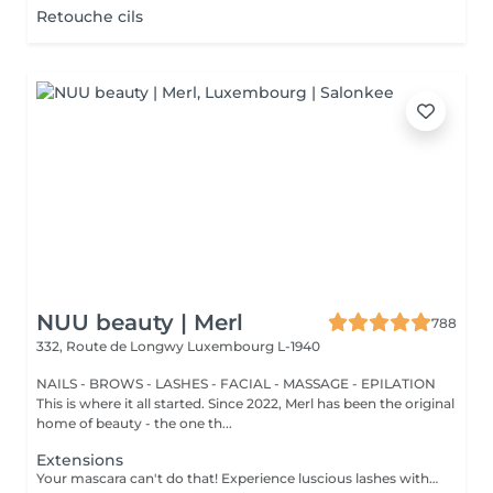
Retouche cils
NUU beauty | Merl
788
332, Route de Longwy
Luxembourg L-1940
NAILS - BROWS - LASHES - FACIAL - MASSAGE - EPILATION
This is where it all started. Since 2022, Merl has been the original
home of beauty - the one th...
Extensions
Your mascara can't do that! Experience luscious lashes with our professional lash extensions. Each artificial lash is expertly applied to your natural lashes, creating a fuller, longer, and darker look. Volume options: choose from 1D to 5D for the perfect fullness. Personalised choices: discuss your preferences for curves and colours with our expert. What to expect: - eye area is cleaned - tape and patches protect the skin - extensions are applied to your natural lashes - lashes are dried for a secure hold - tape and patches are removed Post-care: avoid wetting lashes for 24 hours. Frequency: schedule every 3-4 weeks.