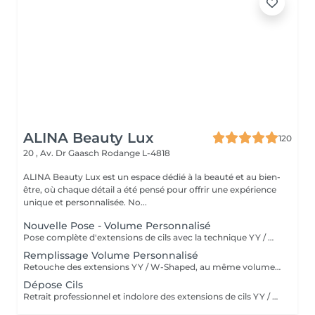
ALINA Beauty Lux
120
20 , Av. Dr Gaasch
Rodange L-4818
ALINA Beauty Lux est un espace dédié à la beauté et au bien-
être, où chaque détail a été pensé pour offrir une expérience
unique et personnalisée. No...
Nouvelle Pose - Volume Personnalisé
Pose complète d'extensions de cils avec la technique YY / W-Shaped, pour un effet naturel et volumineux à la fois. La cliente choisit son style : 3D (volume soft), 6D (volume moyen) ou 9D (méga volume) le prix reste le même, car le temps de pose est identique. Les cils YY / W assurent un rendu dense, aéré et léger, tout en respectant la santé des cils naturels. Résultat optimal : tenue moyenne de 4 à 6 semaines selon le cycle naturel des cils. Entretien : remplissage conseillé toutes les 3 à 4 semaines.
Remplissage Volume Personnalisé
Retouche des extensions YY / W-Shaped, au même volume choisi lors de la pose : 3D, 6D ou 9D. Remplacement des cils tombés naturellement, correction de la ligne et vérification complète de la symétrie. Résultat uniforme, léger et durable, sans surcharges ni paquets. Fréquence recommandée : toutes les 3 à 4 semaines pour garder le volume et la forme parfaits.
Dépose Cils
Retrait professionnel et indolore des extensions de cils YY / W-Shaped, réalisé avec un dissolvant doux spécialement conçu pour protéger les cils naturels. Aucune traction, aucune casse : les extensions se dissolvent en douceur tout en laissant la base propre et saine. Conseil : recommandé avant une nouvelle pose ou lors d'une pause soin pour laisser les cils naturels se régénérer.