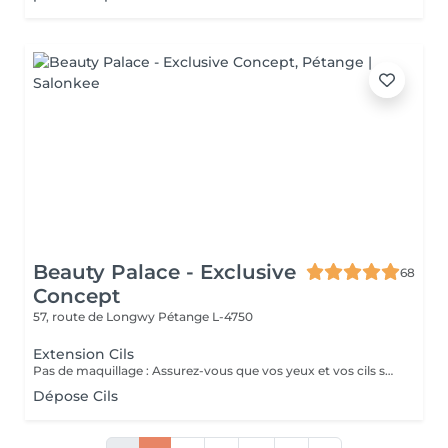
Beauty Palace - Exclusive
68
Concept
57, route de Longwy
Pétange L-4750
Extension Cils
Pas de maquillage : Assurez-vous que vos yeux et vos cils soit complètement exempts de maquillage, en particulier de mascara, d'eyeliner ou de fard à paupières. Le maquillage peut interférer avec l'adhésif utilisé pour les extensions. Nettoyage doux : Utilisez un nettoyant doux pour les yeux sans huile pour bien nettoyer la zone des yeux. L'huile peut empêcher les extensions de bien adhérer. Si vous portez des lentilles de contact, retirez-les avant le rendez-vous.
Dépose Cils