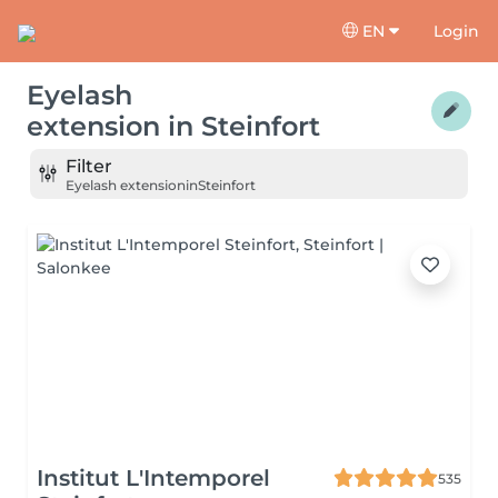
EN
Login
Eyelash
extension
in
Steinfort
Filter
Eyelash extension
in
Steinfort
Institut L'Intemporel
535