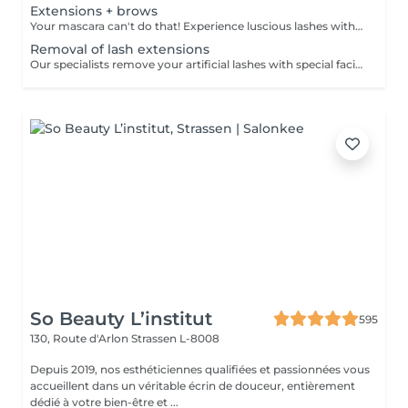
Extensions + brows
Your mascara can't do that! Experience luscious lashes with our professional lash extensions. Each artificial lash is expertly applied to your natural lashes, creating a fuller, longer, and darker look. Volume options: choose from 1D to 5D for the perfect fullness. Personalised choices: discuss your preferences for curves and colours with our expert. Comfort focused: extensions are applied one eye at a time, with breaks as needed during the 2-hour process. What to expect: - eye area is cleaned - tape and patches protect the skin - extensions are applied to your natural lashes - lashes are dried for a secure hold - tape and patches are removed Post-care: avoid wetting lashes for 24 hours. Frequency: schedule every 3-4 weeks.
Removal of lash extensions
Our specialists remove your artificial lashes with special facilities. If the lashes were done in our beauty space - on your next visit for lash extensions removal will be for free.
So Beauty L’institut
595
130, Route d'Arlon
Strassen L-8008
Depuis 2019, nos esthéticiennes qualifiées et passionnées vous
accueillent dans un véritable écrin de douceur, entièrement
dédié à votre bien-être et ...