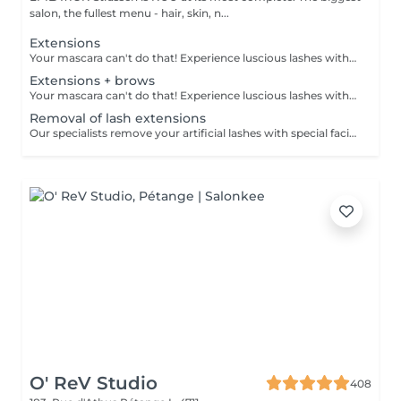
salon, the fullest menu - hair, skin, n...
Extensions
Your mascara can't do that! Experience luscious lashes with our professional lash extensions. Each artificial lash is expertly applied to your natural lashes, creating a fuller, longer, and darker look. Volume options: choose from 1D to 5D for the perfect fullness. Personalised choices: discuss your preferences for curves and colours with our expert. What to expect: - eye area is cleaned - tape and patches are applied to protect the skin - extensions are applied to your natural lashes - lashes are dried for a secure hold - tape and patches are removed Age restrictions: recommended to do from 16 years. Post procedure recommendations: do not wash eyelashes 24 hours after the procedure. Frequency: once in 3-4 weeks.
Extensions + brows
Your mascara can't do that! Experience luscious lashes with our professional lash extensions. Each artificial lash is expertly applied to your natural lashes, creating a fuller, longer, and darker look. Volume options: choose from 1D to 5D for the perfect fullness. Personalised choices: discuss your preferences for curves and colours with our expert. What to expect: - eye area is cleaned - tape and patches are applied to protect the skin - extensions are applied to your natural lashes - lashes are dried for a secure hold - tape and patches are removed Age restrictions: recommended to do from 16 years. Post procedure recommendations: do not wash eyelashes 24 hours after the procedure. Frequency: once in 3-4 weeks.
Removal of lash extensions
Our specialists remove your artificial lashes with special facilities. If the lashes were done in our beauty space - on your next visit for lash extensions removal will be for free.
O' ReV Studio
408