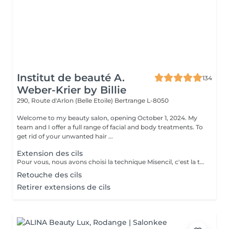
Institut de beauté A.
134
Weber-Krier by Billie
290, Route d'Arlon (Belle Etoile)
Bertrange L-8050
Welcome to my beauty salon, opening October 1, 2024. My
team and I offer a full range of facial and body treatments. To
get rid of your unwanted hair ...
Extension des cils
Pour vous, nous avons choisi la technique Misencil, c'est la technique avec des valeurs sûres pour sublimer votre regard. Ensemble avec vous, nos techniciennes formes cette technique vont décider quelle pose vous faire. Que ce soit une pose de découverte, avec quelques cils posés sur les cils extérieurs ou une pose complète de star, avec laquelle vous serez éblouissante ! Ou encore une pose de volume russe pour les plus audacieuses ! Parce que vos yeux, c'est précieux ! Les avantages de Misencil: La protection maximale des yeux: La technique Misencils exige l'application de patchs en-dessous et au-dessus de l'oeil pour votre confort. Le respect du cil naturel : une analyse indispensable afin de choisir les bons cils. Des extensions synthétiques, hypoallergéniques qui ne comportent aucun additif chimique, ni matière animale. Les cils Misencil sont souples et confortables. L'application cil à cil répond aux exigeances de toutes femmes ainsi qu'à leur sécurité.
Retouche des cils
Retirer extensions de cils