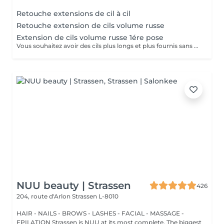
Retouche extensions de cil à cil
Retouche extension de cils volume russe
Extension de cils volume russe 1ére pose
Vous souhaitez avoir des cils plus longs et plus fournis sans avoir à vous maquiller tous les jours? Alors les extensions sont la réponse à vos envies! Le volume russe c'est la pose de petits bouquets de cils très légers et fait manuellement pour gagner en volume et en densité. Nous adaptons la pose en fonction de vos yeux et de vos souhaits. Résultat naturel ou plus sophistiqué? Tout est possible, et nos lashartist sauront vous conseiller sur ce qui est le plus adapté pour vous!
NUU beauty | Strassen
426
204, route d'Arlon
Strassen L-8010
HAIR - NAILS - BROWS - LASHES - FACIAL - MASSAGE -
EPILATION Strassen is NUU at its most complete. The biggest