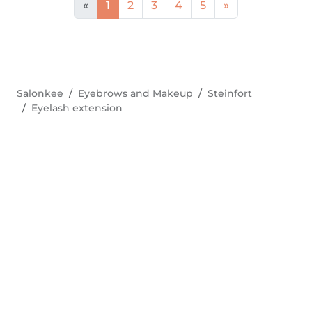
«
1
2
3
4
5
»
Salonkee
Eyebrows and Makeup
Steinfort
Eyelash extension