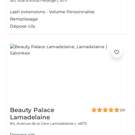
183, Rue d'Athus
Pétange L-4711
Lash extensions - Volume Personnalise
Remplissage
Dépose cils
Beauty Palace
391
Lamadelaine
84, Avenue de la Gare
Lamadelaine L-4873
Depose cils