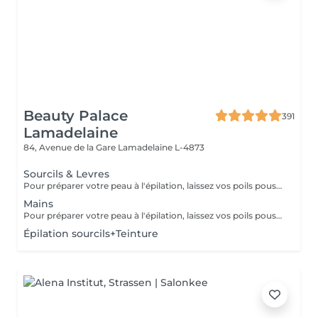
Beauty Palace
391
Lamadelaine
84, Avenue de la Gare
Lamadelaine L-4873
Sourcils & Levres
Pour préparer votre peau à l'épilation, laissez vos poils pousser pendant au moins deux semaines après le dernier rasage pour assurer une longueur adéquate. Il est également recommandé, mais non indispensable, d'effectuer un gommage doux 24 heures avant la séance pour éliminer les cellules mortes et faciliter l'extraction des poils. Le jour de l'épilation, évitez d'appliquer des crèmes ou des huiles sur la zone concernée afin d'assurer une bonne adhérence de la cire. Enfin, protégez votre peau en évitant l'exposition au soleil ou les séances de bronzage, qui pourraient la rendre plus sensible et irritable.
Mains
Pour préparer votre peau à l'épilation, laissez vos poils pousser pendant au moins deux semaines après le dernier rasage pour assurer une longueur adéquate. Il est également recommandé, mais non indispensable, d'effectuer un gommage doux 24 heures avant la séance pour éliminer les cellules mortes et faciliter l'extraction des poils. Le jour de l'épilation, évitez d'appliquer des crèmes ou des huiles sur la zone concernée afin d'assurer une bonne adhérence de la cire. Enfin, protégez votre peau en évitant l'exposition au soleil ou les séances de bronzage, qui pourraient la rendre plus sensible et irritable.
Épilation sourcils+Teinture