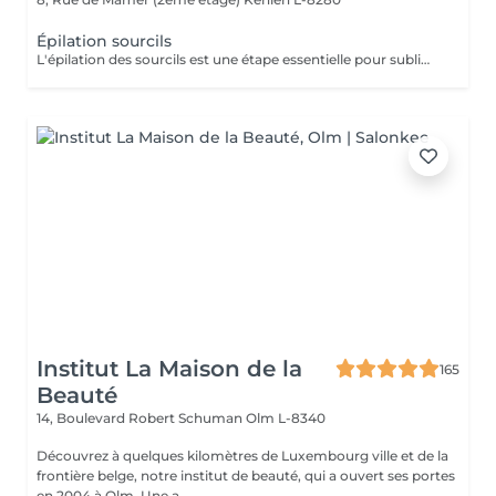
Épilation sourcils
L'épilation des sourcils est une étape essentielle pour sublimer le regard et harmoniser les traits du visage. Que ce soit à la pince ou à la cire, bien dessiner ses sourcils apporte de nombreux bienfaits esthétiques et pratiques.
Institut La Maison de la
165
Beauté
14, Boulevard Robert Schuman
Olm L-8340
Découvrez à quelques kilomètres de Luxembourg ville et de la
frontière belge, notre institut de beauté, qui a ouvert ses portes
en 2004 à Olm. Une a...