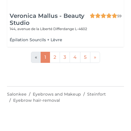
Veronica Mallus - Beauty
59
Studio
144, avenue de la Liberté
Differdange L-4602
Épilation Sourcils + Lèvre
«
1
2
3
4
5
»
Salonkee
Eyebrows and Makeup
Steinfort
Eyebrow hair-removal