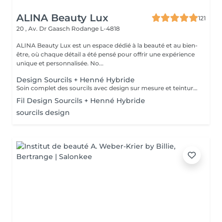
ALINA Beauty Lux
121
20 , Av. Dr Gaasch
Rodange L-4818
ALINA Beauty Lux est un espace dédié à la beauté et au bien-
être, où chaque détail a été pensé pour offrir une expérience
unique et personnalisée. No...
Design Sourcils + Henné Hybride
Soin complet des sourcils avec design sur mesure et teinture à l'henné hybride. Pigmente la peau et les poils pour un effet maquillé naturel, tout en nourrissant le follicule. Idéal pour combler les zones clairsemées et intensifier la ligne. Durée du résultat : 10 à 15 jours sur la peau, jusqu'à 6 semaines sur le poil. Fréquence recommandée : toutes les 4 à 6 semaines.
Fil Design Sourcils + Henné Hybride
sourcils design