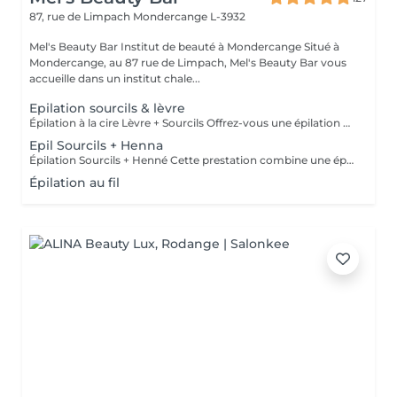
87, rue de Limpach
Mondercange L-3932
Mel's Beauty Bar Institut de beauté à Mondercange Situé à
Mondercange, au 87 rue de Limpach, Mel's Beauty Bar vous
accueille dans un institut chale...
Epilation sourcils & lèvre
Épilation à la cire Lèvre + Sourcils Offrez-vous une épilation délicate et efficace de la lèvre et des sourcils avec notre cire à base de zinc, idéale pour les peaux sensibles. Deux types de cires sont disponibles pour répondre à vos besoins : Cire chaude : idéale pour une épilation plus rapide et efficace. Cire froide (avec ou sans bandes) : une option plus douce, parfaite pour les peaux les plus sensibles. Les deux types de cire garantissent une élimination nette des poils tout en respectant votre peau. Parfaite pour une finition précise, elle sublime vos traits et laisse votre peau douce et soyeuse.
Epil Sourcils + Henna
Épilation Sourcils + Henné Cette prestation combine une épilation précise des sourcils avec une application de henné, qui, en plus de colorer les poils, teint légèrement la peau pour un effet plus rempli et naturel. Contrairement à la teinture, le henné offre un rendu plus dense et durable, parfait pour structurer et sublimer le regard.
Épilation au fil