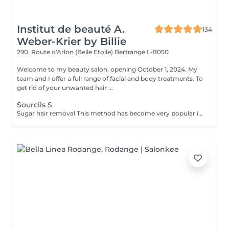
Institut de beauté A.
134
Weber-Krier by Billie
290, Route d'Arlon (Belle Etoile)
Bertrange L-8050
Welcome to my beauty salon, opening October 1, 2024. My
team and I offer a full range of facial and body treatments. To
get rid of your unwanted hair ...
Sourcils S
Sugar hair removal This method has become very popular in our institute. The sugar paste is 100% natural. It is based on millennial recipes from the Middle East and contains exclusively water and sugar, without any chemical, aromatic or coloring substance. The paste is hypoallergenic and does not cause skin irritation. It applies to all areas. The paste is massaged inside the follicle, it envelops the hairs, surrounds them and lubricates them. The extraction is done in the natural direction of hair growth. There is no broken hair left in the follicle. This technique does not cause redness or irritation of the skin. Non-negligible advantage is the fact that it is not necessary to have a certain length of hair as with wax, the sugar effectively removes very short hair. The sugar withdraws without tapes. We also recommend this method to teenagers for their first depilations and to people who want full hair removal, because it is much less painful than waxing.