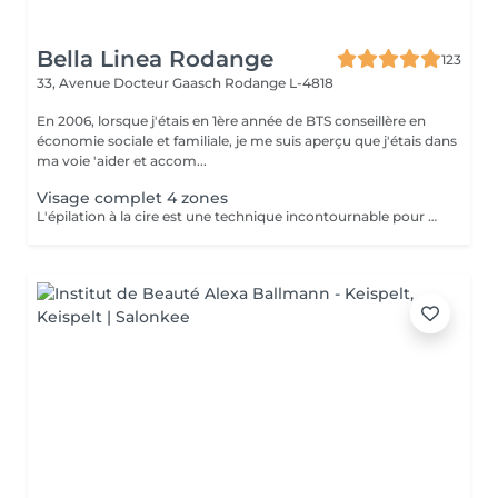
Bella Linea Rodange
123
33, Avenue Docteur Gaasch
Rodange L-4818
En 2006, lorsque j'étais en 1ère année de BTS conseillère en
économie sociale et familiale, je me suis aperçu que j'étais dans
ma voie 'aider et accom...
Visage complet 4 zones
L'épilation à la cire est une technique incontournable pour obtenir une peau lisse et nette. La cire chaude ou tiède est appliquée sur la zone à traiter, puis retirée en arrachant le poil à la racine. Cette méthode offre un résultat durable, avec une repousse plus fine et plus discrète au fil des séances. Les bénéfices : Peau douce et lisse pendant plusieurs semaines Repousse plus fine et plus lente qu'avec un rasoir Adaptée à toutes les zones (visage, jambes, maillot, aisselles, bras, dos) Rapide et efficace Un rituel de beauté classique, qui reste une solution idéale pour un résultat net, précis et longue durée.