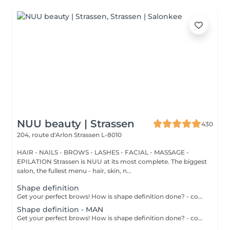
NUU beauty | Strassen
430
204, route d'Arlon
Strassen L-8010
HAIR - NAILS - BROWS - LASHES - FACIAL - MASSAGE -
EPILATION Strassen is NUU at its most complete. The biggest
salon, the fullest menu - hair, skin, n...
Shape definition
Get your perfect brows! How is shape definition done? - consultation is performed - brows area is washed - excess hair is removed with wax - excess hair is removed with tweezers - brows are styled Age restrictions: recommended to do from 12 years. Post procedure recommendations: do not put makeup on the skin near the brows 4 hours after the procedure. Frequency: once in 3-4 weeks.
Shape definition - MAN
Get your perfect brows! How is shape definition done? - consultation is performed - brows area is washed - excess hair is removed with wax - excess hair is removed with tweezers - brows are styled Age restrictions: recommended to do from 12 years. Post procedure recommendations: excessive sweating is prohibited. Frequency: once in 3-4 weeks.