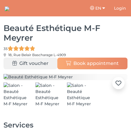
EN
Login
Beauté Esthétique M-F
Meyrer
35
18, Rue Belair
Bascharage L-4909
Gift voucher
Book appointment
Services