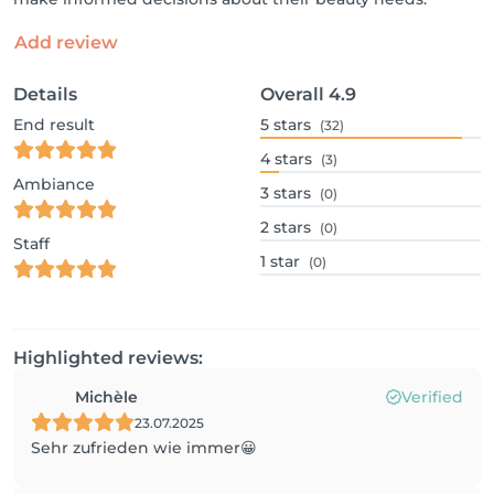
Add review
Details
Overall
4.9
End result
5
stars
(32)
4
stars
(3)
Ambiance
3
stars
(0)
2
stars
(0)
Staff
1
star
(0)
Highlighted reviews:
Michèle
Verified
23.07.2025
Sehr zufrieden wie immer😀