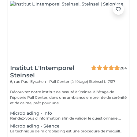
Institut L'Intemporel
284
Steinsel
6, rue Paul Eyschen - Pall Center (à l’étage)
Steinsel L-7317
Découvrez notre institut de beauté à Steinsel à l'étage de
l'épicerie Pall Center, dans une ambiance empreinte de sérénité
et de calme, prêt pour une ...
Microblading - Info
Rendez-vous d'information afin de valider le questionnaire médical et les contre-indications, validation de la couleur et de la forme des sourcils, réponses aux éventuelles interrogations. L'acompte sera restitué entièrement lors de votre venue, si vous n'annulez pas il sera conservé.
Microblading - Séance
La technique de microblading est une procédure de maquillage semi permanent réalisé entièrement à la main à l'aide d'un "stylo" muni de micro-aiguilles. La praticienne dessine poil à poil l'ensemble du sourcil afin de redonner au regard toute son intensité et sa ligne naturelle. Cette technique permet de redessiner entièrement un sourcil soit de combler les éventuels trous. Un résultat des plus naturel grâce à la finesse de la lame et donc au dessin de chaque poil. Effet trompe l'il garanti! POSSIBILITES DE RDV A STEINFORT OU OBERPALLEN