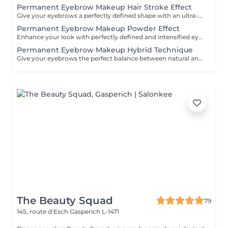
Permanent Eyebrow Makeup Hair Stroke Effect
Give your eyebrows a perfectly defined shape with an ultra-natural finish. The hair stroke technique recreates each individual hair with precision for a realistic effect, ideal for filling in sparse areas and softly enhancing the structure of your gaze. Long-lasting, harmonious results tailored to your facial featuresfor flawless brows every day, without the need for makeup.
Permanent Eyebrow Makeup Powder Effect
Enhance your look with perfectly defined and intensified eyebrows. The powder effect technique delivers a soft, uniform, makeup-like finish, similar to a pencil or shaded effect. Ideal for structuring the eyes and adding density while maintaining an elegant appearance. Long-lasting, polished results tailored to your facefor flawless brows day after day, effortlessly.
Permanent Eyebrow Makeup Hybrid Technique
Give your eyebrows the perfect balance between natural and defined. The hybrid technique combines hair strokes and a powder effect for a result that is both realistic and structured. Ideal for filling in sparse areas while adding density and a softly enhanced, makeup-like finish. Long-lasting, harmonious, and fully personalized resultsfor beautifully enhanced brows every day, effortlessly.
The Beauty Squad
79
145, route d'Esch
Gasperich L-1471