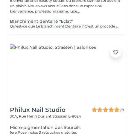
Bienvenue chez Beauty Squad, où prendre soin de soi devient
un plaisir. Nous vous accueillons dans un espace où
bienveillance, professionnalisme, luxe...
Blanchiment dentaire "Eclat"
Qu'est-ce que Le Blanchiment Dentaire ? C'est un procédé qui utilise un gel blanchissant activé par une lumière avec une fréquence spécifique. Celui-ci agit sur l'émail et la dentine des dents sans affecter la structure de la dent. Le blanchiment dentaire est sûr, efficace et rapide. Pourquoi vos dents se colorent-elles ? Pour de nombreuses raisons. Les plus communes sont l'âge, la consommation de produits qui colorent les dents comme le café, le thé, les sodas, le tabac, etc. ou à cause d'un traumatisme. Pendant la période de croissance des dents, une prise régulière de tétracycline et d'autres antibiotiques peuvent également être à la base de ces décolorations. Est-ce sans danger ? La sécurité et l'efficacité du produit sont bien établies. Le produit est utilisé en toute sécurité depuis plusieurs années pour le traitement des gencives et des tissus mous. On évite l'utilisation chez les femmes enceintes ou qui allaitent. L'usage du tabac est contre-indiqué pendant le traitement de blanchiment. Certains patients éprouvent une augmentation temporaire de la sensibilité au froid pendant le traitement. Ces symptômes disparaissent entre 1 à 3 jours après la fin du traitement. Un blanchiment dentaire est-il efficace ? Oui. Le blanchiment dentaire permet d'enlever la plupart des tâches et des colorations causées par les aliments, le tabac, un traitement de canal ou le vieillissement naturel des dents. Une étude a démontré que l'utilisation de la lampe augmente l'efficacité du gel
Philux Nail Studio
78
30A, Rue Henri Dunant
Strassen L-8024
Micro-pigmentation des Sourcils
1ere Pose inclus 3 retouches gratuites