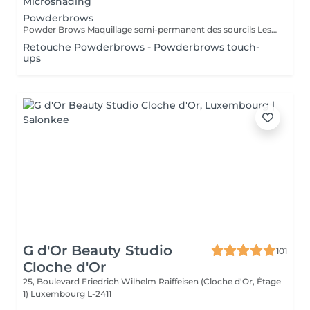
Microshading
Powderbrows
Powder Brows Maquillage semi-permanent des sourcils Les Powder Brows, aussi appelés ombrage des sourcils, sont une technique de maquillage semi-permanent qui donne un effet poudré, doux et structuré aux sourcils. Contrairement au microblading qui imite les poils, les Powder Brows créent un dégradé de couleur, plus ou moins intense selon le rendu souhaité. Idéal pour : Celles et ceux qui souhaitent des sourcils nets, remplis et bien dessinés Tous types de peau, y compris les peaux grasses ou sensibles Un rendu maquillé naturel ou plus sophistiqué selon vos envies Durée : La séance dure environ 1h Une retouche est à prévoir 4 à 6 semaines après la première séance Résultat durable de 1 à 3 ans selon le type de peau et l'entretien Avantages : Gagnez du temps chaque matin Des sourcils parfaits en toute circonstance Résultat sur mesure adapté à la morphologie de votre visage
Retouche Powderbrows - Powderbrows touch-
ups
G d'Or Beauty Studio
101
Cloche d'Or
25, Boulevard Friedrich Wilhelm Raiffeisen (Cloche d'Or, Étage
1)
Luxembourg L-2411