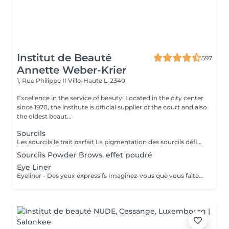
Institut de Beauté
597
Annette Weber-Krier
1, Rue Philippe II
Ville-Haute L-2340
Excellence in the service of beauty! Located in the city center
since 1970, the institute is official supplier of the court and also
the oldest beaut...
Sourcils
Les sourcils le trait parfait La pigmentation des sourcils définit les traits de votre visage en créant un cadre optique. Le tracé du sourcil exprime votre état d'âme et peut même vous donner un aspect plus jeune. Mais les sourcils peuvent aussi pousser de manière très irrégulière jusqu'à ne plus pousser du tout. Dans ce cas le maquillage permanent est la solution idéale. On choisira une couleur qui vous correspond, ensuite on vous fera un dessin des sourcils au crayon. Quand on aura obtenu le résultat parfait, nous allons commencer à pigmenter des poils très fins. A partir de ce jour vous allez vous réveiller tous les matins avec des sourcils parfaits.
Sourcils Powder Brows, effet poudré
Eye Liner
Eyeliner - Des yeux expressifs Imaginez-vous que vous faites du sport, que vous allez vous baigner ou au sauna et que votre Eyeliner ne s'efface pas, ne coule pas plus jamais. Vos cils paraissent plus fournis et vos yeux sont plus expressifs grâce à un Eyeliner fin. L'Eyeliner est aussi la solution parfaite si vous portez des lentilles ou si vous avez des problèmes de vue ou bien si vous voulez tout simplement gagner du temps. Vous avez le choix entre un Eyeliner très fin et discret et un Eyeliner décoratif, tout comme vous le souhaitez. Dans tous les cas l'Eyeliner mettra vos yeux en valeur.