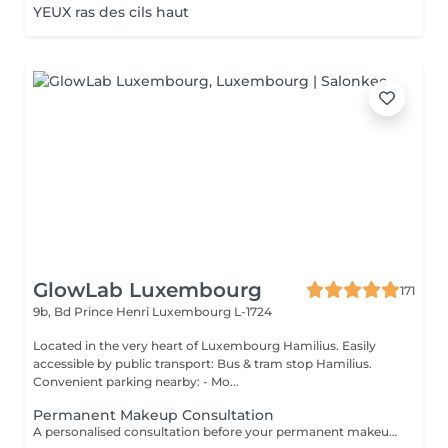
YEUX ras des cils haut
GlowLab Luxembourg
171
9b, Bd Prince Henri
Luxembourg L-1724
Located in the very heart of Luxembourg Hamilius. Easily
accessible by public transport: Bus & tram stop Hamilius.
Convenient parking nearby: - Mo...
Permanent Makeup Consultation
A personalised consultation before your permanent makeup procedure, focused on creating a precise and natural result tailored to your features. We assess facial proportions, skin type, and desired outcome, and define the ideal shape and pigment to ensure a refined, balanced look. WHAT IS INCLUDED: - Face analysis and aesthetic assessment - Shape design and correction - Pigment selection - Procedure and healing guidance IMPORTANT: Complimentary consultation. Can be performed on the same day as the procedure.