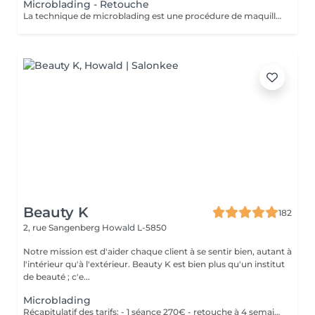
Microblading - Retouche
La technique de microblading est une procédure de maquillage semi-permanent réalisé entièrement à la main à l'aide d'un "stylo" muni de micro-aiguilles. La praticienne dessine poil à poil l'ensemble du sourcil afin de redonner au regard toute son intensité et sa ligne naturelle. Cette technique permet de redessiner entièrement un sourcil soit de combler les éventuels trous. Un résultat des plus naturel grâce à la finesse de la lame et donc au dessin de chaque poil. Effet trompe l'oeil garanti!
Beauty K
182
2, rue Sangenberg
Howald L-5850
Notre mission est d'aider chaque client à se sentir bien, autant à
l'intérieur qu'à l'extérieur. Beauty K est bien plus qu'un institut
de beauté ; c'e...
Microblading
Récapitulatif des tarifs: - 1 séance 270€ - retouche à 4 semaines 50€ - retouche à 1 an 150€ - retouche 2 ans 200€