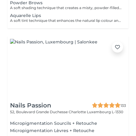
Powder Brows
A soft shading technique that creates a misty, powder-filled effect, similar to lightly filled-in brows. Enhances shape, adds density, and delivers a clean, well-defined yet natural look. DURATION & MAINTENANCE: - Results last approximately 1-2 years, depending on skin type and lifestyle - A Touch-Up Session is required after 4-6 weeks to refine the shape and colour - Annual refresh is recommended to maintain optimal results BENEFITS: - Soft, natural definition - Fuller-looking brows - Long-lasting result - Low-maintenance routine INDICATIONS: - Sparse or uneven brows - Lack of definition - Desire for a soft makeup effect CONTRAINDICATIONS: - Pregnancy and breastfeeding - Active skin conditions - Open wounds in the area - Blood clotting disorders POST-CARE: - Avoid water and sweating for several days - Do not touch or pick the area - Apply recommended healing products - Avoid sun exposure during healing.
Aquarelle Lips
A soft tint technique that enhances the natural lip colour and shape with a sheer, translucent finish. Creates a fresh, hydrated, and naturally defined look. DURATION & MAINTENANCE: - Results last approximately 2-3 years - A Touch-Up Session is required after 4-6 weeks - Annual refresh is recommended BENEFITS: - Natural colour enhancement - Improved lip symmetry - Fresh, hydrated appearance - Long-lasting result INDICATIONS: - Pale or uneven lip colour - Lack of definition - Desire for natural enhancement CONTRAINDICATIONS: - Active herpes or infections - Pregnancy and breastfeeding - Irritation or damaged skin PRE-TREATMENT RECOMMENDATIONS: - It is recommended to take antiviral medication for 3 days prior to the procedure if prone to cold sores (herpes) - Avoid alcohol and blood-thinning medications 24-48 hours before treatment - Avoid lip irritation or aggressive treatments before the session POST-CARE: - Keep lips moisturised - Avoid spicy and hot foods - Do not peel the skin - Use SPF after healing
Nails Passion
133
52, Boulevard Grande Duchesse Charlotte
Luxembourg L-1330
Micropigmentation Sourcils + Retouche
Micropigmentation Lèvres + Retouche