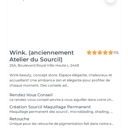
Wink. (anciennement
175
Atelier du Sourcil)
25A, Boulevard Royal
Ville-Haute L-2449
Wink beauty, concept store. Espace élégante, chaleureux et
accueillant! Une ambiance zen et élégante pour profiter de
chaque moment. Des conseils ad...
Rendez-Vous Conseil
Le rendez-vous conseil servira à vous aiguiller dans votre choix, confirmer vos souhaits et vous accompagner dans cette démarche, notamment sur le maquillage permanent.
Création Sourcil Maquillage Permanent
Maquillage permanent des sourcil , microblading, shading, powder ou mixte . Avant de prendre cette prestation il est impératif de prendre un rdv conseil .
Retouche
Unique pour les retouche de pigmentation fait dans notre shop Wink. Pour les service exécuter dans un autre institut prendre un rdv conseille.