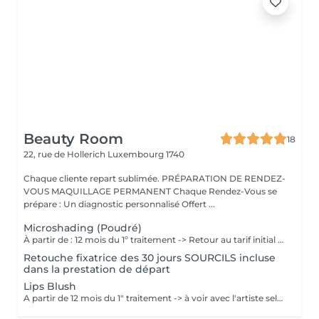
Beauty Room
18
22, rue de Hollerich
Luxembourg 1740
Chaque cliente repart sublimée. PRÉPARATION DE RENDEZ-
VOUS MAQUILLAGE PERMANENT Chaque Rendez-Vous se
prépare : Un diagnostic personnalisé Offert ...
Microshading (Poudré)
À partir de : 12 mois du 1º traitement -> Retour au tarif initial (à voir avec l'artiste selon chaque cas). Chaque cliente repart sublimée: La micropigmentation des sourcils MicroShading est une technique innovante qui permet de recréer des sourcils naturels et réalistes. Nos experts artistiques utilisent des pigments spéciaux pour créer subtilement des micro-points pour les sourcils en MicroShading, donnant l'illusion d'un effet de couleur harmonieuse pour les sourcils avec la technique du MicroShading poudré. Ces méthodes révolutionnaires sont non invasives et offre des résultats impressionnants. Découvrez la micropigmentation MicroShading des sourcils à Luxembourg-gare avec Diana.
Retouche fixatrice des 30 jours SOURCILS incluse
dans la prestation de départ
Lips Blush
A partir de 12 mois du 1" traitement -> à voir avec l'artiste selon chaque cas. Chaque cliente repart sublimée: La micropigmentation des lèvres est une technique innovante qui permet de recréer des lèvres naturelles et réalistes. Nos experts artistiques utilisent des pigments spéciaux pour créer subtilement des micro-points pour les lèvres, donnant l'illusion d'un effet de couleur harmonieuse pour les lèvres avec la technique du MicroShading poudré. Ces méthodes révolutionnaires sont non invasives et offre des résultats impressionnants. Découvrez la micropigmentation des lèvres à Luxembourg-gare avec Diana.