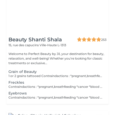
Beauty Shanti Shala
253
15, rue des capucins
Ville-Haute L-1313
Welcome to Perfect Beauty by Jil, your destination for beauty,
relaxation, and well-being! Whether you're looking for classic
treatments or exclusive...
Grain of Beauty
1 or 2 grains tattooed Contraindactions : *pregnant,breathfeeding *cancer *blood thinner A retouch isn't included in the price. No alcohol the day before. Post treatement : *during 1 week puting a cream, which you buy here.
Freckles
Contraindactions : *pregnant,breathfeeding *cancer *blood thinner A retouch isn't included in the price. No alcohol the day before. Post treatement : *during 1 week puting a cream, which you buy here.
Eyebrows
Contraindactions : *pregnant,breathfeeding *cancer *blood thinner A retouch isn't included in the price. No alcohol the day before. If you wish an local anaesthesia, you need a medical prescription ( this is a law ) to invoid allergies/reactions from the creams. The cream you have to buy it yourself in the pharmacy. Post treatement : *during 1 week puting a cream, which you buy here.