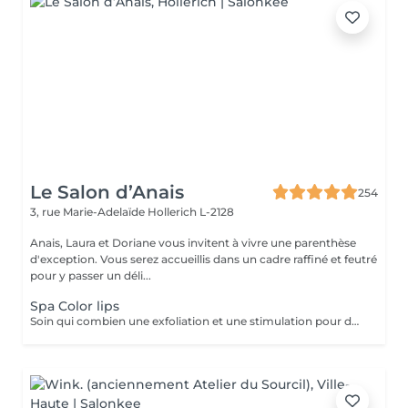
Le Salon d’Anais
254
3, rue Marie-Adelaïde
Hollerich L-2128
Anais, Laura et Doriane vous invitent à vivre une parenthèse
d'exception. Vous serez accueillis dans un cadre raffiné et feutré
pour y passer un déli...
Spa Color lips
Soin qui combien une exfoliation et une stimulation pour des lèvres douces et hydratées durant 10 jours. Plus souvent connu sous le non de Henna Lips, cette technique hydrate et pigmente les lèvres SANS utilisation d'aiguilles. Des lèvres traités, douces, lisses et repulpés sans douleur avec un effet Lip Sticks longue durée (de 12 à 72h). Avec un bon entretien survient une pigmentation progressive pour des lèvres gourmandes dès le réveil.