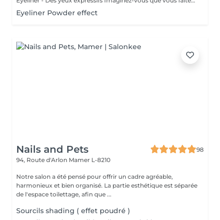
Eyeliner - Des yeux expressifs Imaginez-vous que vous faites du sport, que vous allez vous baigner ou au sauna et que votre Eyeliner ne s'efface pas, ne coule pas plus jamais. Vos cils paraissent plus fournis et vos yeux sont plus expressifs grâce à un Eyeliner fin. L'Eyeliner est aussi la solution parfaite si vous portez des lentilles ou si vous avez des problèmes de vue ou bien si vous voulez tout simplement gagner du temps. Vous avez le choix entre un Eyeliner très fin et discret et un Eyeliner décoratif, tout comme vous le souhaitez. Dans tous les cas l'Eyeliner mettra vos yeux en valeur.
Eyeliner Powder effect
Nails and Pets
98
94, Route d'Arlon
Mamer L-8210
Notre salon a été pensé pour offrir un cadre agréable,
harmonieux et bien organisé. La partie esthétique est séparée
de l'espace toilettage, afin que ...
Sourcils shading ( effet poudré )