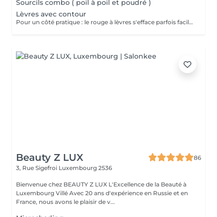
Sourcils combo ( poil à poil et poudré )
Lèvres avec contour
Pour un côté pratique : le rouge à lèvres s'efface parfois facilement ou laisse des traces. Pour un côté esthétique (lèvres trop fines, asymétriques etc...) : Le maquillage permanent vous permettra de remodeler vos lèvres. Le maquillage permanent vous permet de dessiner le contour des lèvres ou de faire un remplissage. Ce dernier n'a pas pour but de vous donner l'effet d'un rouge à lèvres mais plutôt de leur redonner une coloration naturelle et du volume.
Beauty Z LUX
86
3, Rue Sigefroi
Luxembourg 2536
Bienvenue chez BEAUTY Z LUX L'Excellence de la Beauté à
Luxembourg Villé Avec 20 ans d'expérience en Russie et en
France, nous avons le plaisir de v...