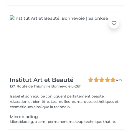
Institut Art et Beauté
427
137, Route de Thionville
Bonnevoie L-2611
Isabel et son équipe conjuguent parfaitement beauté,
relaxation et bien-être. Les meilleures marques esthétiques et
cosmétiques ainsi que la technolo...
Microblading
Microblading, a semi-permanent makeup technique that restores shape, density, and definition to your eyebrows with ultra-natural, hair-by-hair strokes. Ideal if your eyebrows are too thin, sparse, or uneven, microblading creates a structured and harmonious look without daily makeup. Gentle and precise technique, skin-friendly. High-quality pigments for long-lasting results. Personalized consultation before each session. Lasts 12 to 18 months. Treat yourself to flawless, elegant eyebrows every day.