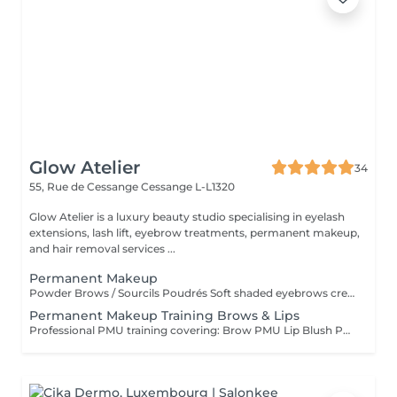
Glow Atelier
34
55, Rue de Cessange
Cessange L-L1320
Glow Atelier is a luxury beauty studio specialising in eyelash
extensions, lash lift, eyebrow treatments, permanent makeup,
and hair removal services ...
Permanent Makeup
Powder Brows / Sourcils Poudrés Soft shaded eyebrows created using the Powder Brows technique for a natural, defined and long-lasting result. Ideal for enhancing shape, symmetry and density. Sourcils poudrés réalisés avec la technique Powder Brows pour un résultat naturel, élégant et durable. Idéal pour améliorer la forme, la symétrie et la densité des sourcils _____ Lip Blush / Lèvres Aquarelle Natural lip blush treatment designed to enhance the shape and colour of the lips with a soft, fresh and youthful effect. Maquillage permanent des lèvres effet aquarelle pour sublimer la forme et la couleur des lèvres avec un résultat doux, frais et natur _____ Lash Line Enhancement / Ras de Cils Subtle pigment implantation between the eyelashes to create the appearance of fuller lashes and naturally defined eyes. Pigmentation discrète entre les cils pour créer l'effet de cils plus fournis et intensifier naturellement le re _____ Permanent Eyeliner / Eye-Liner Permanent Permanent eyeliner designed to enhance and define the eyes with a precise and elegant line tailored to your eye shape. Eye-liner permanent conçu pour souligner et définir le regard grâce à un tracé élégant et personnalisé selon la forme de vo ______ Touch-Up Within 60 Days / Retouche Sous 60 Recommended touch-up appointment within 60 days after the initial procedure to perfect colour retention and shape. Retouche recommandée dans les 60 jours suivant la première séance afin de parfaire la couleur et le résult _________ Eyebrow PMU Removal / Détatouage des Sourcils Professional removal or lightening of previous eyebrow permanent makeup using a remover solution. Suitable for unwanted shape, colour correction or pigment lightening before a new PMU procedure. Éclaircissement ou retrait professionnel d'un ancien maquillage permanent des sourcils à l'aide d'une solution remover. Idéal pour corriger une forme, une couleur ou éclaircir le pigment avant une nouvelle procédure de maquillage permanent
Permanent Makeup Training Brows & Lips
Professional PMU training covering: Brow PMU Lip Blush PMU Color Theory Skin Types Machine & Needle Selection Safety & Hygiene Practice & Live Demonstration Duration: 2 Days