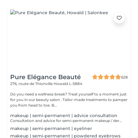
Pure Elégance Beauté
628
276, route de Thionville
Howald L-5884
Do you need a wellness break? Treat yourself to a moment just
for you in our beauty salon . Tailor-made treatments to pamper
you from head to toe. B...
makeup | semi-permanent | advice consultation
Consultation and advice for semi-permanent makeup / dermopigmentation. Semi-permanent makeup is ideal for staying flawless in all circumstances. It is durable, but not definitive, unlike tattooing. However, the technique is similar to that of an ordinary tattoo. Pigments are injected into the epidermis via a special device.
makeup | semi-permanent | eyeliner
makeup | semi-permanent | powdered eyebrows