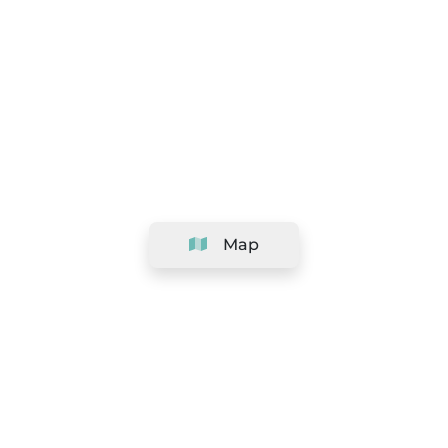
Map
Company
Support
Team
&
Careers