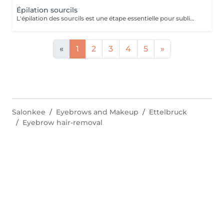
Épilation sourcils
L'épilation des sourcils est une étape essentielle pour sublimer le regard et harmoniser les traits du visage. Que ce soit à la pince ou à la cire, bien dessiner ses sourcils apporte de nombreux bienfaits esthétiques et pratiques.
«
1
2
3
4
5
»
Salonkee
Eyebrows and Makeup
Ettelbruck
Eyebrow hair-removal