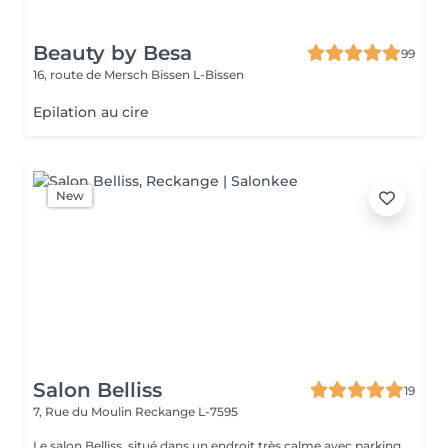
Beauty by Besa
99
16, route de Mersch
Bissen L-Bissen
Epilation au cire
New
Salon Belliss
19
7, Rue du Moulin
Reckange L-7595
Le salon Belliss, situé dans un endroit très calme avec parking