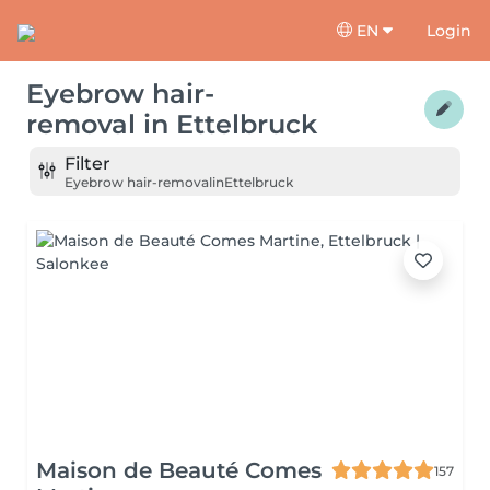
EN
Login
Eyebrow hair-
removal
in
Ettelbruck
Filter
Eyebrow hair-removal
in
Ettelbruck
Maison de Beauté Comes
157