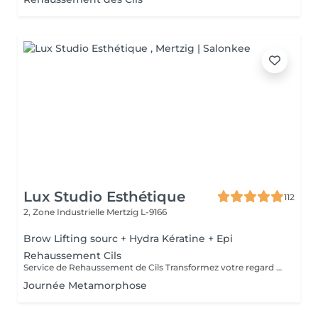
Lux Studio Esthétique
112
2, Zone Industrielle
Mertzig L-9166
Brow Lifting sourc + Hydra Kératine + Epi
Rehaussement Cils
Service de Rehaussement de Cils Transformez votre regard avec notre service de rehaussement de cils, disponible avec ou sans teinture. Notre technique avancée inclut : - *Courbure Durable* : Nous sublimons vos cils naturels en leur apportant une courbure élégante et durable. - *Option avec Teinture* : Pour un effet encore plus spectaculaire, ajoutez de la couleur à vos cils, vous libérant ainsi de l'utilisation quotidienne de mascara. - *Hydratation Incluse* : Nos traitements incluent une hydratation profonde, garantissant des cils sains et forts. ### Entretien Pour maintenir l'effet souhaité et éviter d'endommager vos cils, nous recommandons de refaire le traitement toutes les 4 à 6 semaines. Ainsi, vous assurez un regard toujours éblouissant tout en préservant la santé de vos cils. Prenez rendez-vous dès aujourd'hui et sublimez la beauté naturelle de vos yeux !
Journée Metamorphose