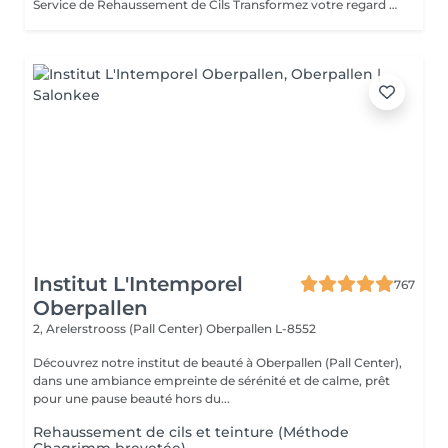
Service de Rehaussement de Cils Transformez votre regard avec notre service de rehaussement de cils, disponible avec ou sans teinture. Notre technique avancée inclut : - *Courbure Durable* : Nous sublimons vos cils naturels en leur apportant une courbure élégante et durable. - *Option avec Teinture* : Pour un effet encore plus spectaculaire, ajoutez de la couleur à vos cils, vous libérant ainsi de l'utilisation quotidienne de mascara. - *Hydratation Incluse* : Nos traitements incluent une hydratation profonde, garantissant des cils sains et forts. ### Entretien Pour maintenir l'effet souhaité et éviter d'endommager vos cils, nous recommandons de refaire le traitement toutes les 4 à 6 semaines. Ainsi, vous assurez un regard toujours éblouissant tout en préservant la santé de vos cils. Prenez rendez-vous dès aujourd'hui et sublimez la beauté naturelle de vos yeux !
Institut L'Intemporel
767
Oberpallen
2, Arelerstrooss (Pall Center)
Oberpallen L-8552
Découvrez notre institut de beauté à Oberpallen (Pall Center),
dans une ambiance empreinte de sérénité et de calme, prêt
pour une pause beauté hors du...
Rehaussement de cils et teinture (Méthode