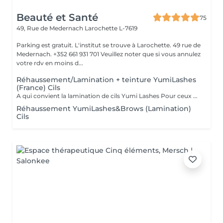
Beauté et Santé
75
49, Rue de Medernach
Larochette L-7619
Parking est gratuit. L'institut se trouve à Larochette. 49 rue de
Medernach. +352 661 931 701 Veuillez noter que si vous annulez
votre rdv en moins d...
Réhaussement/Lamination + teinture YumiLashes
(France) Cils
A qui convient la lamination de cils Yumi Lashes Pour ceux qui ont: - cils courts - cils poussant droits - cils poussant vers le bas - cils clairs - avec absence de paupière - avec paupière supérieure débordante - avec des paupières « affaissées » liées à l'âge - mener une vie active - gagner du temps - ceux qui partent en vacances, en voyage Vous obtenez des cils brillants avec une belle courbe. Un peu de magie et voila
Réhaussement YumiLashes&Brows (Lamination)
Cils