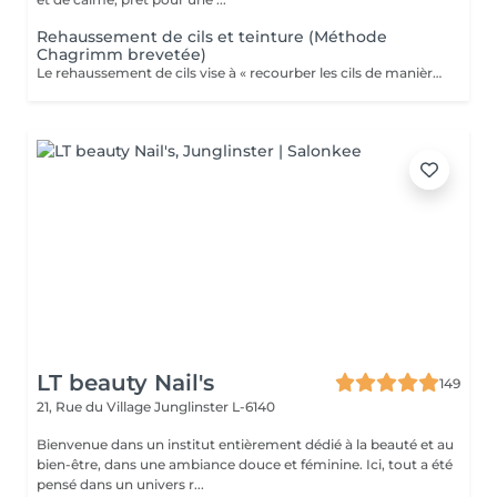
Rehaussement de cils et teinture (Méthode
Chagrimm brevetée)
Le rehaussement de cils vise à « recourber les cils de manière naturelle afin de les galber et leur donner un effet mascara ». Et ce, sans même utiliser votre maquillage. Cela permet d'embellir et d'ouvrir le regard tout en lui donnant de la douceur, et ce, pour une durée moyenne de six semaines. Ultra-pratique pour une routine make-up allégée et un regard perçant dès le réveil. Ne remplacera jamais l'effet mascara. SVP pour éviter toute réaction ne pas venir avec des lentilles de contact ou prévoir le nécessaire pour les retirer avant la prestation et attendre minimum 3 mois entre deux rehaussements !
LT beauty Nail's
149
21, Rue du Village
Junglinster L-6140
Bienvenue dans un institut entièrement dédié à la beauté et au
bien-être, dans une ambiance douce et féminine. Ici, tout a été
pensé dans un univers r...