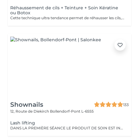
Réhaussement de cils + Teinture + Soin Kératine
ou Botox
Cette technique ultra tendance permet de réhausser les cils, et leur apporter une courbure naturelle digne d'un mascara Découvrez le réhaussement de cils classique, soin Kératine ou combiné au soin Lash Botox: le Must Have du moment. C'est un soin réparateur pour les cils à base de kératine, panthénol et vitamines pour fortifier les cils endommagés ou fragiles, les nourrir, les hydrater et booster leur croissance. La formule du traitement est réalisée spécialement pour les cils, inoffensif pour les yeux, à base de : Vitamine E, pour rajeunir, restaurer et activer la pousse des cils. Panthénol : pour restaurer la structure du poil abimé, il enrobe chaque cil d'une pellicule qui lui ajoute volume, le nourrit, l'hydrate et stimule la pousse. Huile d'argan: hydrate, nourrit et régénère les cils, les fait briller. Kératine: remplit la structure et remplit les zones abîmées des cils. Recrée la couche de kératine naturelle. Collagène: referme les couches supérieures des cils, les rend plus flexibles, et doux. Acide Hyaluronique: restaure et hydrate les cils, empêche la perte d'humidité. Le traitement entraîne une pousse des cils, 40 % de volume en plus après le traitement soin, la teinture noire dure jusqu'à huit semaines, et l'effet du soin dure environ 2 mois. Il est possible de faire ce traitement tous les 2 à 3 mois, le résultat va s'ajouter, et les cils n'en seront que plus beaux, et en bonne santé.
Shownails
133
12, Route de Diekirch
Bollendorf-Pont L-6555
Lash lifting
DANS LA PREMIÈRE SÉANCE LE PRODUIT DE SOIN EST INCLUS Le lash lifting a une durée de 3 mois. Après cela, il faudra faire une maintenance.