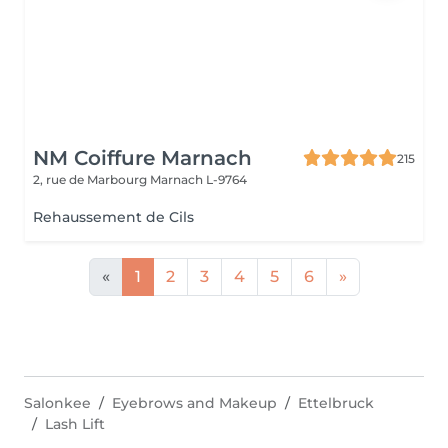
NM Coiffure Marnach
215
2, rue de Marbourg
Marnach L-9764
Rehaussement de Cils
«
1
2
3
4
5
6
»
Salonkee
Eyebrows and Makeup
Ettelbruck
Lash Lift