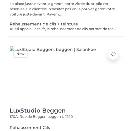
La place juste devant la grande porte vitrée du studio est
réservée à la clientèle, n'hésitez pas vous pouvez garez votre
voiture juste devant. Payem...
Réhaussement de cils + teinture
Aussi appelé Lashlift, le rehaussement de cils permet de recourber les cils naturel dès la racine, sans extensions. La teinture elle, intensifie le résultat pour un regard ouvert naturellement. Idéal pour sublimer son regard naturel Attention : Le jour du rendez-vous, venir les yeux totalement démaquiller svp.
New
LuxStudio Beggen
170A, Rue de Beggen
beggen L-1220
Rehaussement Cils