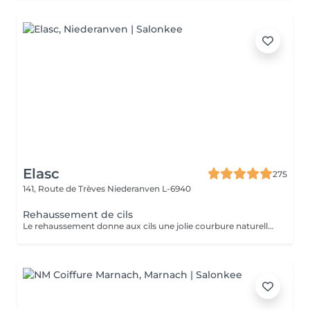
Elasc
275
141, Route de Trèves
Niederanven L-6940
Rehaussement de cils
Le rehaussement donne aux cils une jolie courbure naturelle afin d'ouvrir le regard. La kératine apporte aux cils résistance, solidité et vitalité. Misencil est une gamme de produits spécifique pour le contour de l'oeil. Tenue : environ 5 semaines.