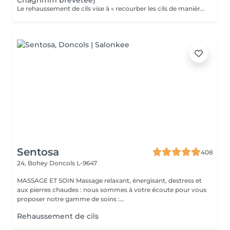
Chagrimm brevetée)
Le rehaussement de cils vise à « recourber les cils de manière naturelle afin de les galber et leur donner un effet mascara ». Et ce, sans même utiliser votre maquillage. Cela permet d'embellir et d'ouvrir le regard tout en lui donnant de la douceur, et ce, pour une durée moyenne de six semaines. Ultra-pratique pour une routine make-up allégée et un regard perçant dès le réveil. Ne remplacera jamais l'effet mascara. SVP pour éviter toute réaction ne pas venir avec des lentilles de contact ou prévoir le nécessaire pour les retirer avant la prestation et attendre minimum 3 mois entre deux rehaussements !
Sentosa
408
24, Bohey
Doncols L-9647
MASSAGE ET SOIN Massage relaxant, énergisant, destress et
aux pierres chaudes : nous sommes à votre écoute pour vous
proposer notre gamme de soins :...
Rehaussement de cils