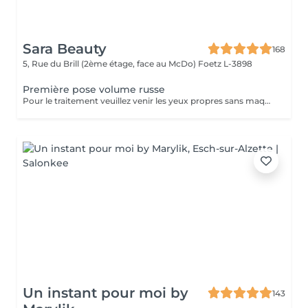
Sara Beauty
168
5, Rue du Brill (2ème étage, face au McDo)
Foetz L-3898
Première pose volume russe
Pour le traitement veuillez venir les yeux propres sans maquillage. Si vous avez déjà des extensions de cils choisissez d'abord l'option "Dépose des cils" puis "Première pose". Il est possible que vous soyez allergique à la colle, et les esthéticiennes ne peuvent pas savoir à l'avance s'il y a une allergie avant qu'elle ne se manifeste. Les réactions allergiques surviennent généralement après 3 ou 4 heures et peuvent inclure des picotements, des démangeaisons et un possible gonflement des yeux. Si des rougeurs apparaissent après le traitement, vous pourriez simplement être sensible à la colle, mais ce n'est pas nécessairement une allergie. Attendez un jour, si la situation ne s'améliore pas, il pourrait s'agir d'une allergie à la colle, et il est alors recommandé de retirer les cils. Il est important de noter que l'esthéticienne n'est pas responsable de l'allergie, et le retrait des cils peut résoudre le problème.
Un instant pour moi by
143