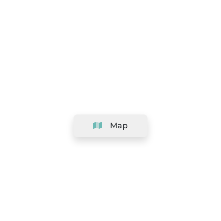
Map
Company
Support
Team
&
Careers