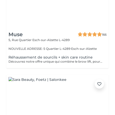
Muse
166
5, Rue Quartier
Esch-sur-Alzette L-4289
NOUVELLE ADRESSE: 5 Quartier L-4289 Esch-sur-Alzette
Réhaussement de sourcils + skin care routine
Découvrez notre offre unique qui combine le brow lift, pour des sourcils magnifiquement liftés, et notre routine de soins de la peau personnalisée. Pendant que vous profitez de l'effet transformateur du brow lift sur vos sourcils, notre équipe prendra soin de votre visage en effectuant un double nettoyage, une exfoliation douce, une infusion de sérum nourrissant et l'application d'un masque facial sur mesure. Vous bénéficiez ainsi d'une expérience complète de beauté et de détente, avec des sourcils parfaitement sculptés et une peau éclatante.