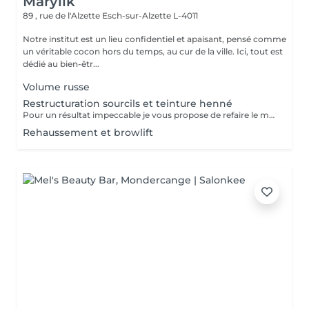
Marylik
89 , rue de l'Alzette
Esch-sur-Alzette L-4011
Notre institut est un lieu confidentiel et apaisant, pensé comme
un véritable cocon hors du temps, au cur de la ville. Ici, tout est
dédié au bien-êtr...
Volume russe
Restructuration sourcils et teinture henné
Pour un résultat impeccable je vous propose de refaire le mapping de votre sourcils pour qu il soit parfait La teinture permet un resultat net et durable
Rehaussement et browlift