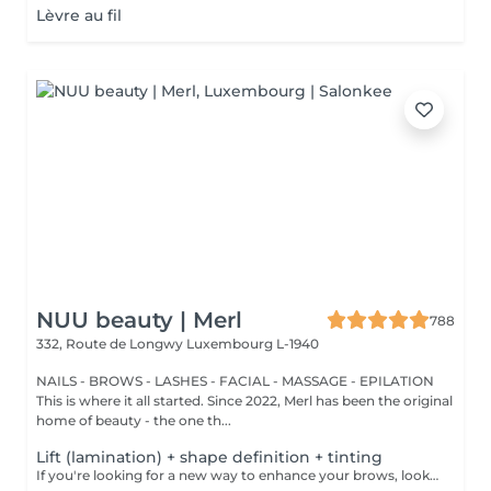
Lèvre au fil
NUU beauty | Merl
788
332, Route de Longwy
Luxembourg L-1940
NAILS - BROWS - LASHES - FACIAL - MASSAGE - EPILATION
This is where it all started. Since 2022, Merl has been the original
home of beauty - the one th...
Lift (lamination) + shape definition + tinting
If you're looking for a new way to enhance your brows, look no further than brow lift! The specialist covers the hairs with special compositions for long-term styling and fixation. Eyebrow lamination is accompanied by coloring. As a result, the eyebrows become bright, neat and well-groomed, and the desired shape remains unchanged for a long time. How is the brow lift done? - consultation is performed - brows are washed - brow style is applied - brow set is applied - excess hair is removed with tweezers - tinting is performed - products are removed - brows are styled Age restrictions: recommended to do from 16 years. Post procedure recommendations: do not wash brows, do not go to sauna, do not put on makeup for 24 hours. Frequency: once in 6-8 weeks.