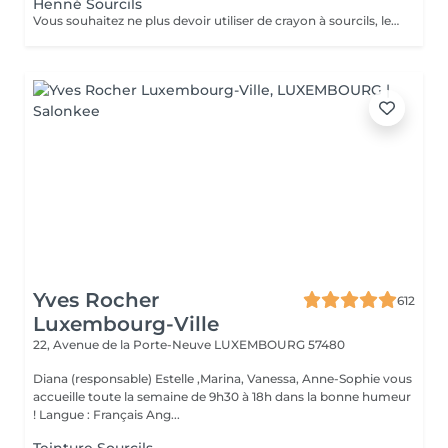
Henné Sourcils
Vous souhaitez ne plus devoir utiliser de crayon à sourcils, le henné est ce qu'il vous faut. Il s'agit d'une teinture végétale qui va colorer la peau pendant 2 semaines et teinter les sourcils pendant au moins 6 semaines. Vous obtiendrez ainsi des sourcils parfaitement redessinés de façon plus durable. Le henné peut également être la solution pour raviver un microblading entre deux retouches, ceci vous permettra de tenir un peu plus longtemps avant de refaire le microblading. ATTENTION: Un rafraîchissement des sourcils est compris dans cette prestation mais pas une restructuration de sourcils.
Yves Rocher
612
Luxembourg-Ville
22, Avenue de la Porte-Neuve
LUXEMBOURG 57480
Diana (responsable) Estelle ,Marina, Vanessa, Anne-Sophie vous
accueille toute la semaine de 9h30 à 18h dans la bonne humeur
! Langue : Français Ang...