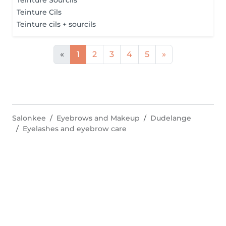
Teinture Sourcils
Teinture Cils
Teinture cils + sourcils
«
1
2
3
4
5
»
Salonkee
Eyebrows and Makeup
Dudelange
Eyelashes and eyebrow care