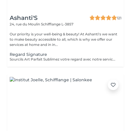
Ashanti'S
121
24, rue du Moulin
Schifflange L-3857
Our priority is your well-being & beauty! At Ashanti's we want
to make beauty accessible to all, which is why we offer our
services at home and in in...
Regard Signature
Sourcils Art Parfait Sublimez votre regard avec notre service Art Parfait : une approche précise et personnalisée pour des sourcils parfaitement dessinés et harmonieux. Chaque prestation comprend : Mise en forme des sourcils selon la morphologie du visage Épilation douce pour un contour net et naturel Stylisme du sourcil pour un effet équilibré et élégant Possibilité de teinture pour intensifier la couleur et structurer le regard Résultat : un regard sublimé, des sourcils parfaitement dessinés et un effet naturel et durable