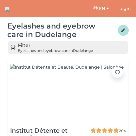
EN
Login
Eyelashes and eyebrow
care
in
Dudelange
Filter
Eyelashes and eyebrow care
in
Dudelange
Institut Détente et
204