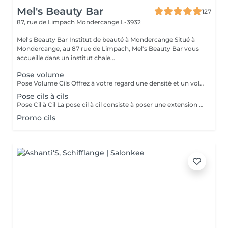
Mel's Beauty Bar
127
87, rue de Limpach
Mondercange L-3932
Mel's Beauty Bar Institut de beauté à Mondercange Situé à
Mondercange, au 87 rue de Limpach, Mel's Beauty Bar vous
accueille dans un institut chale...
Pose volume
Pose Volume Cils Offrez à votre regard une densité et un volume exceptionnels avec notre pose de cils volume. Cette technique consiste à poser plusieurs extensions de cils très légères sur chaque cil naturel, créant ainsi un effet plus fourni et spectaculaire. Idéale pour celles qui recherchent un regard intense et dramatique tout en conservant un aspect naturel et élégant. Le volume est personnalisable selon vos préférences, pour un résultat parfaitement adapté à vos yeux.
Pose cils à cils
Pose Cil à Cil La pose cil à cil consiste à poser une extension de cil sur chaque cil naturel, créant ainsi un effet allongeant et discret. Cette méthode donne un résultat naturel et élégant, parfait pour celles qui souhaitent intensifier leur regard sans effet trop chargé. Idéale pour un look raffiné et une tenue longue durée.
Promo cils