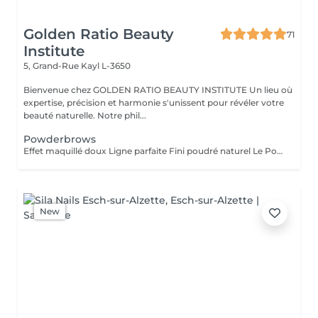
Golden Ratio Beauty
71
Institute
5, Grand-Rue
Kayl L-3650
Bienvenue chez GOLDEN RATIO BEAUTY INSTITUTE Un lieu où
expertise, précision et harmonie s'unissent pour révéler votre
beauté naturelle. Notre phil...
Powderbrows
Effet maquillé doux Ligne parfaite Fini poudré naturel Le Powder Brows, aussi appelé « technique d'ombrage » ou shading full, est une méthode de maquillage semi-permanent qui crée un effet de sourcils maquillés au crayon ou à la poudre, tout en restant subtil et aérien. Contrairement au microblading (effet poil à poil), cette technique utilise une pigmentation en dégradé, plus dense vers la queue du sourcil et plus légère à la tête, pour un résultat fondu, structuré et sans démarcation. Idéal pour : les peaux grasses ou matures (où le microblading tient moins bien), celles qui aiment un effet maquillé sans effort, redonner de la densité à des sourcils trop épilés ou décolorés. Résultat : des sourcils nets, symétriques, doux et élégants sans maquillage, tous les jours. Tenue : 1 à 2 ans selon le type de peau et les soins apportés.
New