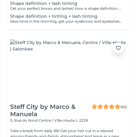
Shape definition + lash tinting
Get your perfect brows and lashes! How is shape definition + lash tinting done? - consultation is performed - brows are washed - excess hair is removed with wax - excess hair is removed with tweezers - brows are styled - lashes are washed - patches are applied - tinting is performed - patches are removed Age restrictions: recommended to do from 12 years. Post procedure recommendations: do not put makeup on the skin near the brows 4 hours after the procedure. Frequency: once in 3-4 weeks.
Shape definition + tinting + lash tinting
Save time in the morning, get your eyebrows and eyelashes done! How is the shape definition + tinting + lash tinting done? - consultation is performed - brows are washed - excess hair is removed with wax - excess hair is removed with tweezers - tinting is performed - excess paint is removed - lashes are washed - patches are applied - tinting is performed - patches are removed Age restrictions: recommended age from 14 years. Post procedure recommendations: do not wash brows and lashes, do not put on makeup for 12 hours. Frequency: once in 3-4 weeks.
Steff City by Marco &
655
Manuela
3, Rue du Nord
Centre / Ville-Haute L-2229
Take a break from daily life! Get your hair cut in a relaxed
among-friends-and-family atmosphere! And leave as a new