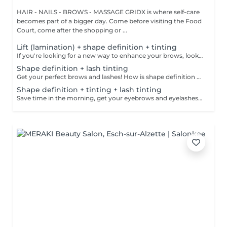
HAIR - NAILS - BROWS - MASSAGE GRIDX is where self-care
becomes part of a bigger day. Come before visiting the Food
Court, come after the shopping or ...
Lift (lamination) + shape definition + tinting
If you're looking for a new way to enhance your brows, look no further than brow lift! The specialist covers the hairs with special compositions for long-term styling and fixation. Eyebrow lamination is accompanied by coloring. As a result, the eyebrows become bright, neat and well-groomed, and the desired shape remains unchanged for a long time. How is the brow lift done? - consultation is performed - brows are washed - brow style is applied - brow set is applied - excess hair is removed with tweezers - tinting is performed - products are removed - brows are styled Age restrictions: recommended to do from 16 years. Post procedure recommendations: do not wash brows, do not go to sauna, do not put on makeup for 24 hours. Frequency: once in 6-8 weeks.
Shape definition + lash tinting
Get your perfect brows and lashes! How is shape definition + lash tinting done? - consultation is performed - brows are washed - excess hair is removed with wax - excess hair is removed with tweezers - brows are styled - lashes are washed - patches are applied - tinting is performed - patches are removed Age restrictions: recommended to do from 12 years. Post procedure recommendations: do not put makeup on the skin near the brows 4 hours after the procedure. Frequency: once in 3-4 weeks.
Shape definition + tinting + lash tinting
Save time in the morning, get your eyebrows and eyelashes done! How is the shape definition + tinting + lash tinting done? - consultation is performed - brows are washed - excess hair is removed with wax - excess hair is removed with tweezers - tinting is performed - excess paint is removed - lashes are washed - patches are applied - tinting is performed - patches are removed Age restrictions: recommended age from 14 years. Post procedure recommendations: do not wash brows and lashes, do not put on makeup for 12 hours. Frequency: once in 3-4 weeks.