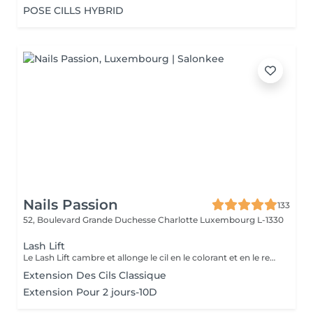
POSE CILLS HYBRID
Nails Passion
133
52, Boulevard Grande Duchesse Charlotte
Luxembourg L-1330
Lash Lift
Le Lash Lift cambre et allonge le cil en le colorant et en le recourbant, sans le sensibiliser et sans douleur. Cette technique dure jusqu'à 4 semaines et ne nécessite pratiquement aucun entretien, un must pour sublimer son regard.
Extension Des Cils Classique
Extension Pour 2 jours-10D