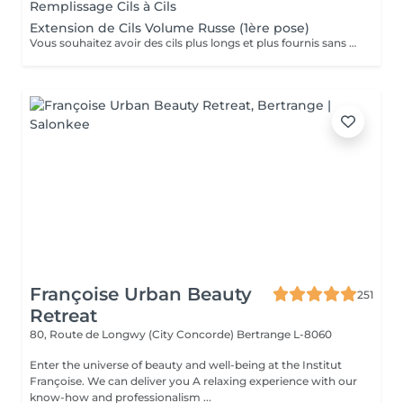
Remplissage Cils à Cils
Extension de Cils Volume Russe (1ère pose)
Vous souhaitez avoir des cils plus longs et plus fournis sans avoir à vous maquiller tous les jours? Alors les extensions sont la réponse à vos envies! Le volume russe c'est la pose de petits bouquets de cils très légers et fait manuellement pour gagner en volume et en densité. Nous adaptons la pose en fonction de vos yeux et de vos souhaits. Résultat naturel ou plus sophistiqué? Tout est possible, et notre lashartist saura vous conseiller sur ce qui est le plus adapté pour vous!
Françoise Urban Beauty
251
Retreat
80, Route de Longwy (City Concorde)
Bertrange L-8060
Enter the universe of beauty and well-being at the Institut
Françoise. We can deliver you A relaxing experience with our
know-how and professionalism ...