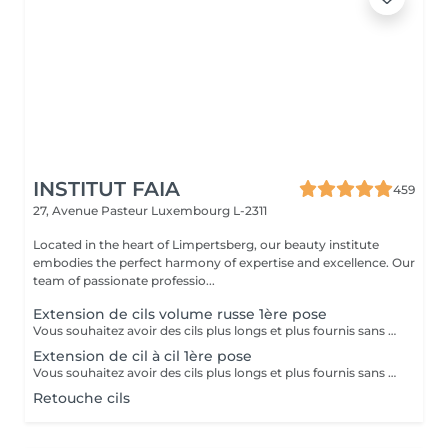
INSTITUT FAIA
459
27, Avenue Pasteur
Luxembourg L-2311
Located in the heart of Limpertsberg, our beauty institute
embodies the perfect harmony of expertise and excellence. Our
team of passionate professio...
Extension de cils volume russe 1ère pose
Vous souhaitez avoir des cils plus longs et plus fournis sans avoir à vous maquiller tous les jours? Alors les extensions sont la réponse à vos envies! Le volume russe c'est la pose de petits bouquets de cils très légers et fait manuellement pour gagner en volume et en densité. Nous adaptons la pose en fonction de vos yeux et de vos souhaits. Résultat naturel ou plus sophistiqué? Tout est possible, et nos lashartist sauront vous conseiller sur ce qui est le plus adapté pour vous!
Extension de cil à cil 1ère pose
Vous souhaitez avoir des cils plus longs et plus fournis sans avoir à vous maquiller tous les jours? Alors les extensions sont la réponse à vos envies! La technique Cil à Cil c'est la pose d'une extension très légère sur un cil naturel pour gagner en longueur et en courbure. Nous adaptons la pose en fonction de vos yeux et de vos souhaits. Cette technique offre un résultat très naturel et nos lashartist sauront vous conseiller sur ce qui est le plus adapté pour vous !
Retouche cils