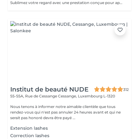
Sublimez votre regard avec une prestation conçue pour apporter plus d'intensité, de définition et une belle courbure à vos cils, tout en respectant leur nature. La pose complète dure environ 1h30 et offre un résultat durable, élégant et parfaitement adapté à votre regard. Pour maintenir une belle densité, un remplissage est recommandé toutes les 3 semaines ; celui-ci dure environ 1h. Une prestation soignée, confortable et idéale pour un regard toujours impeccable.
Institut de beauté NUDE
312
55-55A, Rue de Cessange
Cessange, Luxembourg L-1320
Nous tenons à informer notre aimable clientèle que tous
rendez-vous qui n'est pas annuler 24 heures avant et qui ne
serait pas honoré devra être payé ...
Extension lashes
Correction lashes