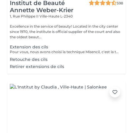
Institut de Beauté
598
Annette Weber-Krier
1, Rue Philippe II
Ville-Haute L-2340
Excellence in the service of beauty! Located in the city center
since 1970, the institute is official supplier of the court and also
the oldest beaut...
Extension des cils
Pour vous, nous avons choisi la technique Misencil, c'est la technique avec des valeurs sûres pour sublimer votre regard. Ensemble avec vous, nos techniciennes formes cette technique vont décider quelle pose vous faire. Que ce soit une pose de découverte, avec quelques cils posés sur les cils extérieurs ou une pose complète de star, avec laquelle vous serez éblouissante ! Ou encore une pose de volume russe pour les plus audacieuses ! Parce que vos yeux, c'est précieux ! Les avantages de Misencil: La protection maximale des yeux: La technique Misencils exige l'application de patchs en-dessous et au-dessus de l'oeil pour votre confort. Le respect du cil naturel : une analyse indispensable afin de choisir les bons cils. Des extensions synthétiques, hypoallergéniques qui ne comportent aucun additif chimique, ni matière animale. Les cils Misencil sont souples et confortables. L'application cil à cil répond aux exigeances de toutes femmes ainsi qu'à leur sécurité.
Retouche des cils
Retirer extensions de cils