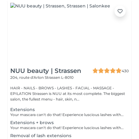
NUU beauty | Strassen
430
204, route d'Arlon
Strassen L-8010
HAIR - NAILS - BROWS - LASHES - FACIAL - MASSAGE -
EPILATION Strassen is NUU at its most complete. The biggest
salon, the fullest menu - hair, skin, n...
Extensions
Your mascara can't do that! Experience luscious lashes with our professional lash extensions. Each artificial lash is expertly applied to your natural lashes, creating a fuller, longer, and darker look. Volume options: choose from 1D to 5D for the perfect fullness. Personalised choices: discuss your preferences for curves and colours with our expert. What to expect: - eye area is cleaned - tape and patches are applied to protect the skin - extensions are applied to your natural lashes - lashes are dried for a secure hold - tape and patches are removed Age restrictions: recommended to do from 16 years. Post procedure recommendations: do not wash eyelashes 24 hours after the procedure. Frequency: once in 3-4 weeks.
Extensions + brows
Your mascara can't do that! Experience luscious lashes with our professional lash extensions. Each artificial lash is expertly applied to your natural lashes, creating a fuller, longer, and darker look. Volume options: choose from 1D to 5D for the perfect fullness. Personalised choices: discuss your preferences for curves and colours with our expert. What to expect: - eye area is cleaned - tape and patches are applied to protect the skin - extensions are applied to your natural lashes - lashes are dried for a secure hold - tape and patches are removed Age restrictions: recommended to do from 16 years. Post procedure recommendations: do not wash eyelashes 24 hours after the procedure. Frequency: once in 3-4 weeks.
Removal of lash extensions