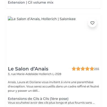
Extension | Cil volume mix
Le Salon d’Anais
255
3, rue Marie-Adelaïde
Hollerich L-2128
Anais, Laura et Doriane vous invitent à vivre une parenthèse
d'exception. Vous serez accueillis dans un cadre raffiné et feutré
pour y passer un déli...
Extensions de Cils à Cils (1ère pose)
Vous souhaitez avoir des cils plus longs et plus fournis sans avoir à vous maquiller tous les jours? Alors les extensions sont la réponse à vos envies! La technique Cil à Cil c'est la pose d'une extension très légère sur un cil naturel pour gagner en longueur et en courbure. Nous adaptons la pose en fonction de vos yeux et de vos souhaits. Cette technique offre un résultat très naturel et notre lashartist saura vous conseiller sur ce qui est le plus adapté pour vous !