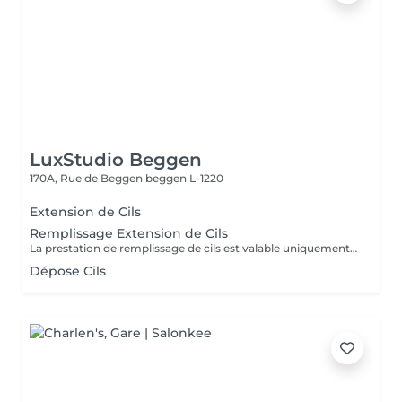
LuxStudio Beggen
170A, Rue de Beggen
beggen L-1220
Extension de Cils
Remplissage Extension de Cils
La prestation de remplissage de cils est valable uniquement pour les clients ayant réalisé leur première pose chez LuxStudio. Si vous avez fait votre première pose dans un autre salon, vous devrez réserver une pose complète de cils afin de bénéficier de notre garantie, même pour les cils que vous avez déjà.
Dépose Cils