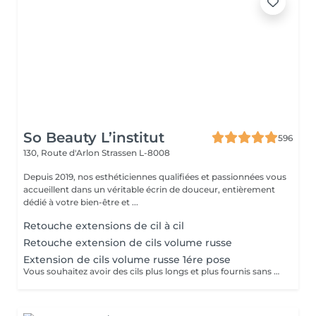
So Beauty L’institut
596
130, Route d'Arlon
Strassen L-8008
Depuis 2019, nos esthéticiennes qualifiées et passionnées vous
accueillent dans un véritable écrin de douceur, entièrement
dédié à votre bien-être et ...
Retouche extensions de cil à cil
Retouche extension de cils volume russe
Extension de cils volume russe 1ére pose
Vous souhaitez avoir des cils plus longs et plus fournis sans avoir à vous maquiller tous les jours? Alors les extensions sont la réponse à vos envies! Le volume russe c'est la pose de petits bouquets de cils très légers et fait manuellement pour gagner en volume et en densité. Nous adaptons la pose en fonction de vos yeux et de vos souhaits. Résultat naturel ou plus sophistiqué? Tout est possible, et nos lashartist sauront vous conseiller sur ce qui est le plus adapté pour vous!