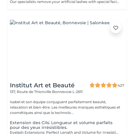
Our specialists remove your artificial lashes with special facilities. If the lashes were done in our beauty space - on your next visit for lash extensions removal will be for free.
Institut Art et Beauté
427
137, Route de Thionville
Bonnevoie L-2611
Isabel et son équipe conjuguent parfaitement beauté,
relaxation et bien-être. Les meilleures marques esthétiques et
cosmétiques ainsi que la technolo...
Extension des Cils: Longueur et volume parfaits
pour des yeux irrésistibles.
Eyelash Extensions: Perfect Length and Volume for Irresistible Eyes Discover the secret to captivating eyes with our eyelash extensions. Designed to offer both length and volume, these extensions transform your look. Ideal Length: The lashes are carefully selected to provide the perfect length, creating a look of elongated and elegant lashes that open and define your eyes. Luminous Volume: Using advanced techniques, we add volume to your natural lashes for a dense and luxurious effect without weighing down your eyes. Seductive Gaze: Enjoy an irresistible look that enhances your eyes with increased intensity and depth, perfect for any occasion. The lashes are applied with precision by our experts, including masters Liseta, Fatima, and Deborah. Their experience ensures a flawless and long-lasting result. Indulge in the luxury of radiant beauty and make your eyes shine like never before.