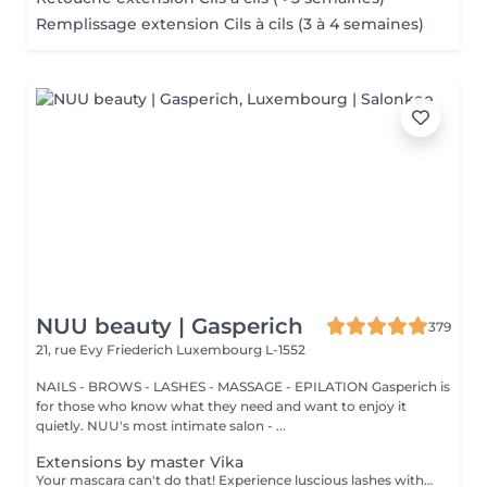
Remplissage extension Cils à cils (3 à 4 semaines)
NUU beauty | Gasperich
379
21, rue Evy Friederich
Luxembourg L-1552
NAILS - BROWS - LASHES - MASSAGE - EPILATION Gasperich is
for those who know what they need and want to enjoy it
quietly. NUU's most intimate salon - ...
Extensions by master Vika
Your mascara can't do that! Experience luscious lashes with our professional lash extensions. Each artificial lash is expertly applied to your natural lashes, creating a fuller, longer, and darker look. Volume options: choose from 1D to 5D for the perfect fullness. Personalised choices: discuss your preferences for curves and colours with our expert. What to expect: - eye area is cleaned - tape and patches protect the skin - extensions are applied to your natural lashes - lashes are dried for a secure hold - tape and patches are removed Post-care: avoid wetting lashes for 24 hours. Frequency: schedule every 3-4 weeks.