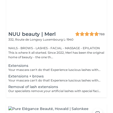
NUU beauty | Merl
788
332, Route de Longwy
Luxembourg L-1940
NAILS - BROWS - LASHES - FACIAL - MASSAGE - EPILATION
This is where it all started. Since 2022, Merl has been the original
home of beauty - the one th...
Extensions
Your mascara can't do that! Experience luscious lashes with our professional lash extensions. Each artificial lash is expertly applied to your natural lashes, creating a fuller, longer, and darker look. Volume options: choose from 1D to 5D for the perfect fullness. Personalised choices: discuss your preferences for curves and colours with our expert. What to expect: - eye area is cleaned - tape and patches protect the skin - extensions are applied to your natural lashes - lashes are dried for a secure hold - tape and patches are removed Post-care: avoid wetting lashes for 24 hours. Frequency: schedule every 3-4 weeks.
Extensions + brows
Your mascara can't do that! Experience luscious lashes with our professional lash extensions. Each artificial lash is expertly applied to your natural lashes, creating a fuller, longer, and darker look. Volume options: choose from 1D to 5D for the perfect fullness. Personalised choices: discuss your preferences for curves and colours with our expert. Comfort focused: extensions are applied one eye at a time, with breaks as needed during the 2-hour process. What to expect: - eye area is cleaned - tape and patches protect the skin - extensions are applied to your natural lashes - lashes are dried for a secure hold - tape and patches are removed Post-care: avoid wetting lashes for 24 hours. Frequency: schedule every 3-4 weeks.
Removal of lash extensions
Our specialists remove your artificial lashes with special facilities. If the lashes were done in our beauty space - on your next visit for lash extensions removal will be for free.