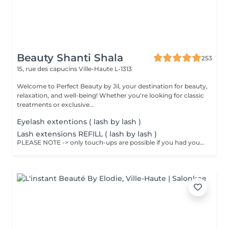
Beauty Shanti Shala
253
15, rue des capucins
Ville-Haute L-1313
Welcome to Perfect Beauty by Jil, your destination for beauty,
relaxation, and well-being! Whether you're looking for classic
treatments or exclusive...
Eyelash extentions ( lash by lash )
Lash extensions REFILL ( lash by lash )
PLEASE NOTE -> only touch-ups are possible if you had your first fitting done with us. First appointment please -> bokk a full fitting 155€ If you book anyway, your appointment will automatically be changed to an appointment for a full pose. 30-60 min -> 70-100 Euro