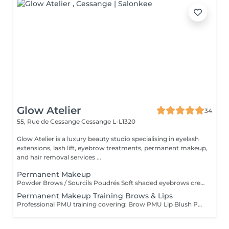
Glow Atelier
34
55, Rue de Cessange
Cessange L-L1320
Glow Atelier is a luxury beauty studio specialising in eyelash
extensions, lash lift, eyebrow treatments, permanent makeup,
and hair removal services ...
Permanent Makeup
Powder Brows / Sourcils Poudrés Soft shaded eyebrows created using the Powder Brows technique for a natural, defined and long-lasting result. Ideal for enhancing shape, symmetry and density. Sourcils poudrés réalisés avec la technique Powder Brows pour un résultat naturel, élégant et durable. Idéal pour améliorer la forme, la symétrie et la densité des sourcils _____ Lip Blush / Lèvres Aquarelle Natural lip blush treatment designed to enhance the shape and colour of the lips with a soft, fresh and youthful effect. Maquillage permanent des lèvres effet aquarelle pour sublimer la forme et la couleur des lèvres avec un résultat doux, frais et natur _____ Lash Line Enhancement / Ras de Cils Subtle pigment implantation between the eyelashes to create the appearance of fuller lashes and naturally defined eyes. Pigmentation discrète entre les cils pour créer l'effet de cils plus fournis et intensifier naturellement le re _____ Permanent Eyeliner / Eye-Liner Permanent Permanent eyeliner designed to enhance and define the eyes with a precise and elegant line tailored to your eye shape. Eye-liner permanent conçu pour souligner et définir le regard grâce à un tracé élégant et personnalisé selon la forme de vo ______ Touch-Up Within 60 Days / Retouche Sous 60 Recommended touch-up appointment within 60 days after the initial procedure to perfect colour retention and shape. Retouche recommandée dans les 60 jours suivant la première séance afin de parfaire la couleur et le résult _________ Eyebrow PMU Removal / Détatouage des Sourcils Professional removal or lightening of previous eyebrow permanent makeup using a remover solution. Suitable for unwanted shape, colour correction or pigment lightening before a new PMU procedure. Éclaircissement ou retrait professionnel d'un ancien maquillage permanent des sourcils à l'aide d'une solution remover. Idéal pour corriger une forme, une couleur ou éclaircir le pigment avant une nouvelle procédure de maquillage permanent
Permanent Makeup Training Brows & Lips
Professional PMU training covering: Brow PMU Lip Blush PMU Color Theory Skin Types Machine & Needle Selection Safety & Hygiene Practice & Live Demonstration Duration: 2 Days