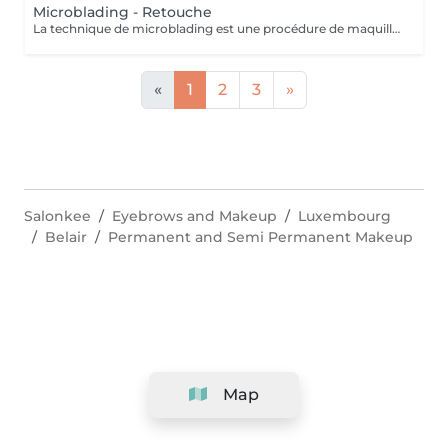
Microblading - Retouche
La technique de microblading est une procédure de maquillage semi-permanent réalisé entièrement à la main à l'aide d'un "stylo" muni de micro-aiguilles. La praticienne dessine poil à poil l'ensemble du sourcil afin de redonner au regard toute son intensité et sa ligne naturelle. Cette technique permet de redessiner entièrement un sourcil soit de combler les éventuels trous. Un résultat des plus naturel grâce à la finesse de la lame et donc au dessin de chaque poil. Effet trompe l'oeil garanti!
«
1
2
3
»
Salonkee
Eyebrows and Makeup
Luxembourg
Belair
Permanent and Semi Permanent Makeup
Map