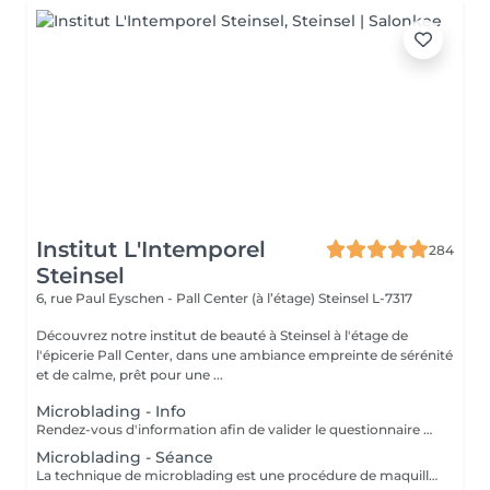
Institut L'Intemporel
284
Steinsel
6, rue Paul Eyschen - Pall Center (à l’étage)
Steinsel L-7317
Découvrez notre institut de beauté à Steinsel à l'étage de
l'épicerie Pall Center, dans une ambiance empreinte de sérénité
et de calme, prêt pour une ...
Microblading - Info
Rendez-vous d'information afin de valider le questionnaire médical et les contre-indications, validation de la couleur et de la forme des sourcils, réponses aux éventuelles interrogations. L'acompte sera restitué entièrement lors de votre venue, si vous n'annulez pas il sera conservé.
Microblading - Séance
La technique de microblading est une procédure de maquillage semi permanent réalisé entièrement à la main à l'aide d'un "stylo" muni de micro-aiguilles. La praticienne dessine poil à poil l'ensemble du sourcil afin de redonner au regard toute son intensité et sa ligne naturelle. Cette technique permet de redessiner entièrement un sourcil soit de combler les éventuels trous. Un résultat des plus naturel grâce à la finesse de la lame et donc au dessin de chaque poil. Effet trompe l'il garanti! POSSIBILITES DE RDV A STEINFORT OU OBERPALLEN