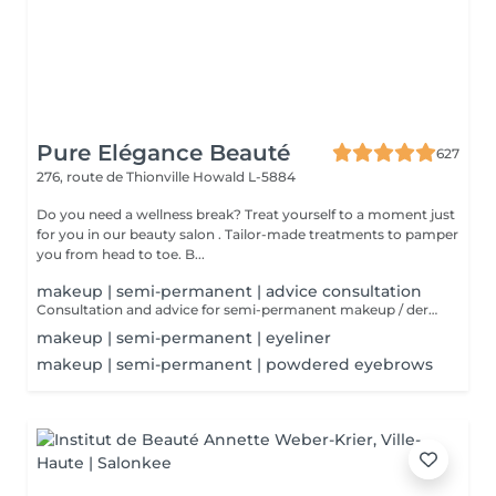
Pure Elégance Beauté
627
276, route de Thionville
Howald L-5884
Do you need a wellness break? Treat yourself to a moment just
for you in our beauty salon . Tailor-made treatments to pamper
you from head to toe. B...
makeup | semi-permanent | advice consultation
Consultation and advice for semi-permanent makeup / dermopigmentation. Semi-permanent makeup is ideal for staying flawless in all circumstances. It is durable, but not definitive, unlike tattooing. However, the technique is similar to that of an ordinary tattoo. Pigments are injected into the epidermis via a special device.
makeup | semi-permanent | eyeliner
makeup | semi-permanent | powdered eyebrows