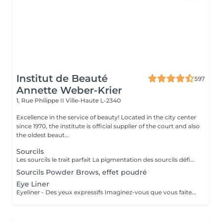
Institut de Beauté
597
Annette Weber-Krier
1, Rue Philippe II
Ville-Haute L-2340
Excellence in the service of beauty! Located in the city center
since 1970, the institute is official supplier of the court and also
the oldest beaut...
Sourcils
Les sourcils le trait parfait La pigmentation des sourcils définit les traits de votre visage en créant un cadre optique. Le tracé du sourcil exprime votre état d'âme et peut même vous donner un aspect plus jeune. Mais les sourcils peuvent aussi pousser de manière très irrégulière jusqu'à ne plus pousser du tout. Dans ce cas le maquillage permanent est la solution idéale. On choisira une couleur qui vous correspond, ensuite on vous fera un dessin des sourcils au crayon. Quand on aura obtenu le résultat parfait, nous allons commencer à pigmenter des poils très fins. A partir de ce jour vous allez vous réveiller tous les matins avec des sourcils parfaits.
Sourcils Powder Brows, effet poudré
Eye Liner
Eyeliner - Des yeux expressifs Imaginez-vous que vous faites du sport, que vous allez vous baigner ou au sauna et que votre Eyeliner ne s'efface pas, ne coule pas plus jamais. Vos cils paraissent plus fournis et vos yeux sont plus expressifs grâce à un Eyeliner fin. L'Eyeliner est aussi la solution parfaite si vous portez des lentilles ou si vous avez des problèmes de vue ou bien si vous voulez tout simplement gagner du temps. Vous avez le choix entre un Eyeliner très fin et discret et un Eyeliner décoratif, tout comme vous le souhaitez. Dans tous les cas l'Eyeliner mettra vos yeux en valeur.