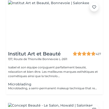
Institut Art et Beauté
427
137, Route de Thionville
Bonnevoie L-2611
Isabel et son équipe conjuguent parfaitement beauté,
relaxation et bien-être. Les meilleures marques esthétiques et
cosmétiques ainsi que la technolo...
Microblading
Microblading, a semi-permanent makeup technique that restores shape, density, and definition to your eyebrows with ultra-natural, hair-by-hair strokes. Ideal if your eyebrows are too thin, sparse, or uneven, microblading creates a structured and harmonious look without daily makeup. Gentle and precise technique, skin-friendly. High-quality pigments for long-lasting results. Personalized consultation before each session. Lasts 12 to 18 months. Treat yourself to flawless, elegant eyebrows every day.