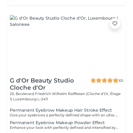
G d'Or Beauty Studio
101
Cloche d'Or
25, Boulevard Friedrich Wilhelm Raiffeisen (Cloche d'Or, Étage
1)
Luxembourg L-2411
Permanent Eyebrow Makeup Hair Stroke Effect
Give your eyebrows a perfectly defined shape with an ultra-natural finish. The hair stroke technique recreates each individual hair with precision for a realistic effect, ideal for filling in sparse areas and softly enhancing the structure of your gaze. Long-lasting, harmonious results tailored to your facial featuresfor flawless brows every day, without the need for makeup.
Permanent Eyebrow Makeup Powder Effect
Enhance your look with perfectly defined and intensified eyebrows. The powder effect technique delivers a soft, uniform, makeup-like finish, similar to a pencil or shaded effect. Ideal for structuring the eyes and adding density while maintaining an elegant appearance. Long-lasting, polished results tailored to your facefor flawless brows day after day, effortlessly.