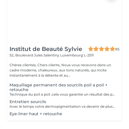
Institut de Beauté Sylvie
85
52, Boulevard Jules Salentiny
Luxembourg L-2511
Chères clientes, Chers clients, Nous vous recevons dans un
cadre moderne, chaleureux, aux tons naturels, qui incite
instantanément à la détente et au...
Maquillage permanent des sourcils poil a poil +
retouche
Technique du poil a poil ,cela vous garantie un résultat des plus naturel. prévoir une retouche le mois suivant.
Entretien sourcils
Avec le temps votre dermopigmentation va devenir de plus en plus clair ,pour le retrouver comme au premier jour cette petite retouche sera nécessaire.
Eye-liner haut + retouche