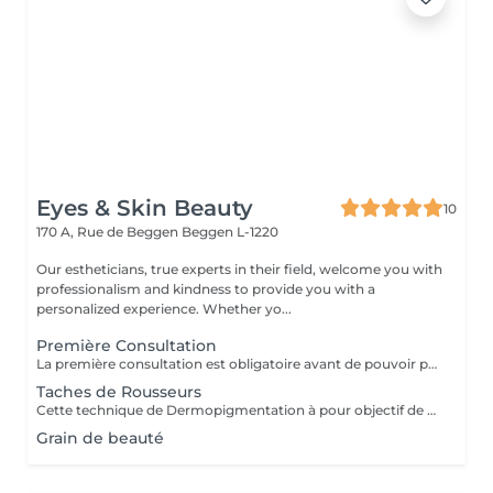
Eyes & Skin Beauty
10
170 A, Rue de Beggen
Beggen L-1220
Our estheticians, true experts in their field, welcome you with
professionalism and kindness to provide you with a
personalized experience. Whether yo...
Première Consultation
La première consultation est obligatoire avant de pouvoir prendre un rendez-vous pour la dermo-pigmentation.
Taches de Rousseurs
Cette technique de Dermopigmentation à pour objectif de donner l'illusion d'avoir de vraies tâches de rousseur dans le but de rehausser le teint, accentuer celles qui sont déja existantes et faire ressortir les pommettes. Elles donnent une effet « bonne mine » instantanément. Elles restent un minimum de 3 à 5 ans et commencent à disparaitre à partir de 3 ans. Elles ne présentent aucun risque car elles se pattinent très bien avec le temps et ne nécessitent pas forcément de retouche.
Grain de beauté