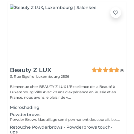
Beauty Z LUX
86
3, Rue Sigefroi
Luxembourg 2536
Bienvenue chez BEAUTY Z LUX L'Excellence de la Beauté à
Luxembourg Villé Avec 20 ans d'expérience en Russie et en
France, nous avons le plaisir de v...
Microshading
Powderbrows
Powder Brows Maquillage semi-permanent des sourcils Les Powder Brows, aussi appelés ombrage des sourcils, sont une technique de maquillage semi-permanent qui donne un effet poudré, doux et structuré aux sourcils. Contrairement au microblading qui imite les poils, les Powder Brows créent un dégradé de couleur, plus ou moins intense selon le rendu souhaité. Idéal pour : Celles et ceux qui souhaitent des sourcils nets, remplis et bien dessinés Tous types de peau, y compris les peaux grasses ou sensibles Un rendu maquillé naturel ou plus sophistiqué selon vos envies Durée : La séance dure environ 1h Une retouche est à prévoir 4 à 6 semaines après la première séance Résultat durable de 1 à 3 ans selon le type de peau et l'entretien Avantages : Gagnez du temps chaque matin Des sourcils parfaits en toute circonstance Résultat sur mesure adapté à la morphologie de votre visage
Retouche Powderbrows - Powderbrows touch-
ups