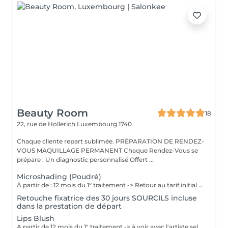
Beauty Room
18
22, rue de Hollerich
Luxembourg 1740
Chaque cliente repart sublimée. PRÉPARATION DE RENDEZ-
VOUS MAQUILLAGE PERMANENT Chaque Rendez-Vous se
prépare : Un diagnostic personnalisé Offert ...
Microshading (Poudré)
À partir de : 12 mois du 1º traitement -> Retour au tarif initial (à voir avec l'artiste selon chaque cas). Chaque cliente repart sublimée: La micropigmentation des sourcils MicroShading est une technique innovante qui permet de recréer des sourcils naturels et réalistes. Nos experts artistiques utilisent des pigments spéciaux pour créer subtilement des micro-points pour les sourcils en MicroShading, donnant l'illusion d'un effet de couleur harmonieuse pour les sourcils avec la technique du MicroShading poudré. Ces méthodes révolutionnaires sont non invasives et offre des résultats impressionnants. Découvrez la micropigmentation MicroShading des sourcils à Luxembourg-gare avec Diana.
Retouche fixatrice des 30 jours SOURCILS incluse
dans la prestation de départ
Lips Blush
A partir de 12 mois du 1" traitement -> à voir avec l'artiste selon chaque cas. Chaque cliente repart sublimée: La micropigmentation des lèvres est une technique innovante qui permet de recréer des lèvres naturelles et réalistes. Nos experts artistiques utilisent des pigments spéciaux pour créer subtilement des micro-points pour les lèvres, donnant l'illusion d'un effet de couleur harmonieuse pour les lèvres avec la technique du MicroShading poudré. Ces méthodes révolutionnaires sont non invasives et offre des résultats impressionnants. Découvrez la micropigmentation des lèvres à Luxembourg-gare avec Diana.