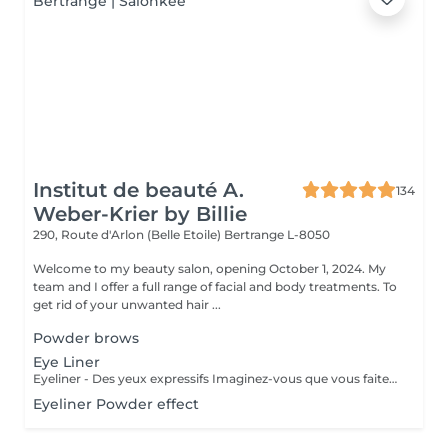
Institut de beauté A.
134
Weber-Krier by Billie
290, Route d'Arlon (Belle Etoile)
Bertrange L-8050
Welcome to my beauty salon, opening October 1, 2024. My
team and I offer a full range of facial and body treatments. To
get rid of your unwanted hair ...
Powder brows
Eye Liner
Eyeliner - Des yeux expressifs Imaginez-vous que vous faites du sport, que vous allez vous baigner ou au sauna et que votre Eyeliner ne s'efface pas, ne coule pas plus jamais. Vos cils paraissent plus fournis et vos yeux sont plus expressifs grâce à un Eyeliner fin. L'Eyeliner est aussi la solution parfaite si vous portez des lentilles ou si vous avez des problèmes de vue ou bien si vous voulez tout simplement gagner du temps. Vous avez le choix entre un Eyeliner très fin et discret et un Eyeliner décoratif, tout comme vous le souhaitez. Dans tous les cas l'Eyeliner mettra vos yeux en valeur.
Eyeliner Powder effect