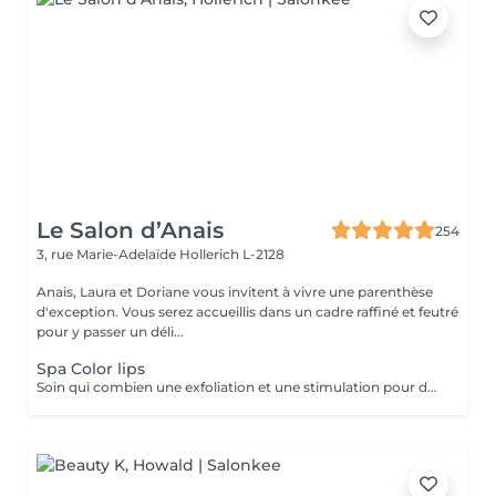
Le Salon d’Anais
254
3, rue Marie-Adelaïde
Hollerich L-2128
Anais, Laura et Doriane vous invitent à vivre une parenthèse
d'exception. Vous serez accueillis dans un cadre raffiné et feutré
pour y passer un déli...
Spa Color lips
Soin qui combien une exfoliation et une stimulation pour des lèvres douces et hydratées durant 10 jours. Plus souvent connu sous le non de Henna Lips, cette technique hydrate et pigmente les lèvres SANS utilisation d'aiguilles. Des lèvres traités, douces, lisses et repulpés sans douleur avec un effet Lip Sticks longue durée (de 12 à 72h). Avec un bon entretien survient une pigmentation progressive pour des lèvres gourmandes dès le réveil.