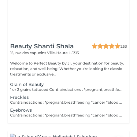
Beauty Shanti Shala
253
15, rue des capucins
Ville-Haute L-1313
Welcome to Perfect Beauty by Jil, your destination for beauty,
relaxation, and well-being! Whether you're looking for classic
treatments or exclusive...
Grain of Beauty
1 or 2 grains tattooed Contraindactions : *pregnant,breathfeeding *cancer *blood thinner A retouch isn't included in the price. No alcohol the day before. Post treatement : *during 1 week puting a cream, which you buy here.
Freckles
Contraindactions : *pregnant,breathfeeding *cancer *blood thinner A retouch isn't included in the price. No alcohol the day before. Post treatement : *during 1 week puting a cream, which you buy here.
Eyebrows
Contraindactions : *pregnant,breathfeeding *cancer *blood thinner A retouch isn't included in the price. No alcohol the day before. If you wish an local anaesthesia, you need a medical prescription ( this is a law ) to invoid allergies/reactions from the creams. The cream you have to buy it yourself in the pharmacy. Post treatement : *during 1 week puting a cream, which you buy here.