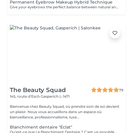
Permanent Eyebrow Makeup Hybrid Technique
Give your eyebrows the perfect balance between natural and defined. The hybrid technique combines hair strokes and a powder effect for a result that is both realistic and structured. Ideal for filling in sparse areas while adding density and a softly enhanced, makeup-like finish. Long-lasting, harmonious, and fully personalized resultsfor beautifully enhanced brows every day, effortlessly.
The Beauty Squad
79
145, route d'Esch
Gasperich L-1471
Bienvenue chez Beauty Squad, où prendre soin de soi devient
un plaisir. Nous vous accueillons dans un espace où
bienveillance, professionnalisme, luxe...
Blanchiment dentaire "Eclat"
Qu'est-ce que Le Blanchiment Dentaire ? C'est un procédé qui utilise un gel blanchissant activé par une lumière avec une fréquence spécifique. Celui-ci agit sur l'émail et la dentine des dents sans affecter la structure de la dent. Le blanchiment dentaire est sûr, efficace et rapide. Pourquoi vos dents se colorent-elles ? Pour de nombreuses raisons. Les plus communes sont l'âge, la consommation de produits qui colorent les dents comme le café, le thé, les sodas, le tabac, etc. ou à cause d'un traumatisme. Pendant la période de croissance des dents, une prise régulière de tétracycline et d'autres antibiotiques peuvent également être à la base de ces décolorations. Est-ce sans danger ? La sécurité et l'efficacité du produit sont bien établies. Le produit est utilisé en toute sécurité depuis plusieurs années pour le traitement des gencives et des tissus mous. On évite l'utilisation chez les femmes enceintes ou qui allaitent. L'usage du tabac est contre-indiqué pendant le traitement de blanchiment. Certains patients éprouvent une augmentation temporaire de la sensibilité au froid pendant le traitement. Ces symptômes disparaissent entre 1 à 3 jours après la fin du traitement. Un blanchiment dentaire est-il efficace ? Oui. Le blanchiment dentaire permet d'enlever la plupart des tâches et des colorations causées par les aliments, le tabac, un traitement de canal ou le vieillissement naturel des dents. Une étude a démontré que l'utilisation de la lampe augmente l'efficacité du gel