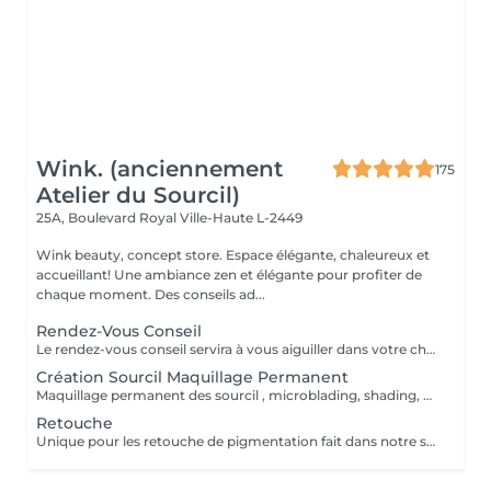
Wink. (anciennement
175
Atelier du Sourcil)
25A, Boulevard Royal
Ville-Haute L-2449
Wink beauty, concept store. Espace élégante, chaleureux et
accueillant! Une ambiance zen et élégante pour profiter de
chaque moment. Des conseils ad...
Rendez-Vous Conseil
Le rendez-vous conseil servira à vous aiguiller dans votre choix, confirmer vos souhaits et vous accompagner dans cette démarche, notamment sur le maquillage permanent.
Création Sourcil Maquillage Permanent
Maquillage permanent des sourcil , microblading, shading, powder ou mixte . Avant de prendre cette prestation il est impératif de prendre un rdv conseil .
Retouche
Unique pour les retouche de pigmentation fait dans notre shop Wink. Pour les service exécuter dans un autre institut prendre un rdv conseille.