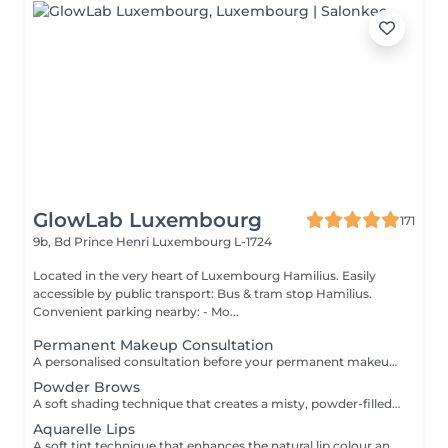
GlowLab Luxembourg
171
9b, Bd Prince Henri
Luxembourg L-1724
Located in the very heart of Luxembourg Hamilius. Easily
accessible by public transport: Bus & tram stop Hamilius.
Convenient parking nearby: - Mo...
Permanent Makeup Consultation
A personalised consultation before your permanent makeup procedure, focused on creating a precise and natural result tailored to your features. We assess facial proportions, skin type, and desired outcome, and define the ideal shape and pigment to ensure a refined, balanced look. WHAT IS INCLUDED: - Face analysis and aesthetic assessment - Shape design and correction - Pigment selection - Procedure and healing guidance IMPORTANT: Complimentary consultation. Can be performed on the same day as the procedure.
Powder Brows
A soft shading technique that creates a misty, powder-filled effect, similar to lightly filled-in brows. Enhances shape, adds density, and delivers a clean, well-defined yet natural look. DURATION & MAINTENANCE: - Results last approximately 1-2 years, depending on skin type and lifestyle - A Touch-Up Session is required after 4-6 weeks to refine the shape and colour - Annual refresh is recommended to maintain optimal results BENEFITS: - Soft, natural definition - Fuller-looking brows - Long-lasting result - Low-maintenance routine INDICATIONS: - Sparse or uneven brows - Lack of definition - Desire for a soft makeup effect CONTRAINDICATIONS: - Pregnancy and breastfeeding - Active skin conditions - Open wounds in the area - Blood clotting disorders POST-CARE: - Avoid water and sweating for several days - Do not touch or pick the area - Apply recommended healing products - Avoid sun exposure during healing.
Aquarelle Lips
A soft tint technique that enhances the natural lip colour and shape with a sheer, translucent finish. Creates a fresh, hydrated, and naturally defined look. DURATION & MAINTENANCE: - Results last approximately 2-3 years - A Touch-Up Session is required after 4-6 weeks - Annual refresh is recommended BENEFITS: - Natural colour enhancement - Improved lip symmetry - Fresh, hydrated appearance - Long-lasting result INDICATIONS: - Pale or uneven lip colour - Lack of definition - Desire for natural enhancement CONTRAINDICATIONS: - Active herpes or infections - Pregnancy and breastfeeding - Irritation or damaged skin PRE-TREATMENT RECOMMENDATIONS: - It is recommended to take antiviral medication for 3 days prior to the procedure if prone to cold sores (herpes) - Avoid alcohol and blood-thinning medications 24-48 hours before treatment - Avoid lip irritation or aggressive treatments before the session POST-CARE: - Keep lips moisturised - Avoid spicy and hot foods - Do not peel the skin - Use SPF after healing