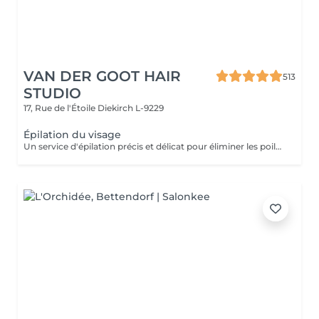
VAN DER GOOT HAIR
513
STUDIO
17, Rue de l'Étoile
Diekirch L-9229
Épilation du visage
Un service d'épilation précis et délicat pour éliminer les poils indésirables du visage, notamment au niveau des sourcils, de la lèvre supérieure, du nez et des oreilles. La peau est laissée douce, nette et rafraîchie, pour un résultat soigné qui met en valeur vos traits naturels.