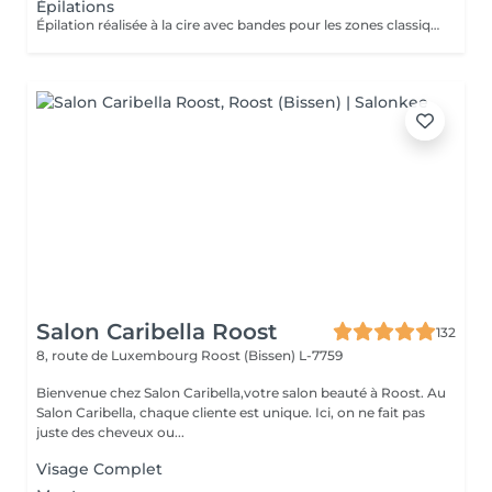
Épilations
Épilation réalisée à la cire avec bandes pour les zones classiques et sans bandes pour les zones plus sensibles, afin d'assurer confort et précision. L'épilation du bikini, réservée aux femmes, concerne uniquement les contours du bikini (non intégrale).
Salon Caribella Roost
132
8, route de Luxembourg
Roost (Bissen) L-7759
Bienvenue chez Salon Caribella,votre salon beauté à Roost. Au
Salon Caribella, chaque cliente est unique. Ici, on ne fait pas
juste des cheveux ou...
Visage Complet