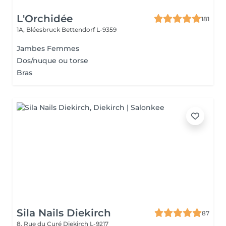
L'Orchidée
181
1A, Bléesbruck
Bettendorf L-9359
Jambes Femmes
Dos/nuque ou torse
Bras
Sila Nails Diekirch
87
8, Rue du Curé
Diekirch L-9217