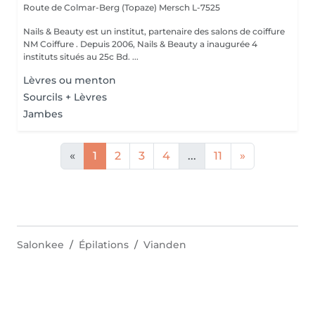
Route de Colmar-Berg (Topaze)
Mersch L-7525
Nails & Beauty est un institut, partenaire des salons de coiffure
NM Coiffure . Depuis 2006, Nails & Beauty a inaugurée 4
instituts situés au 25c Bd. ...
Lèvres ou menton
Sourcils + Lèvres
Jambes
«
1
2
3
4
...
11
»
Salonkee
Épilations
Vianden