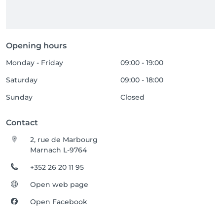
🛍️ Remise 10% 👉 sur tous les produits pour toute 
réalisation d'un forfait incluant un soin.

🛍️ Remise 20% 👉 sur tous les produits pour toute 
réalisation d'un forfait incluant deux soins.
Opening hours
Monday - Friday
09:00 - 19:00
Saturday
09:00 - 18:00
Sunday
Closed
Contact
2, rue de Marbourg
Marnach L-9764
+352 26 20 11 95
Open web page
Open Facebook