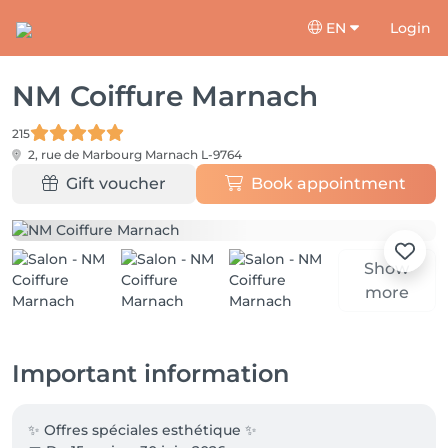
EN
Login
NM Coiffure Marnach
215
2, rue de Marbourg
Marnach L-9764
Gift voucher
Book appointment
Show
more
Important information
✨ Offres spéciales esthétique ✨
