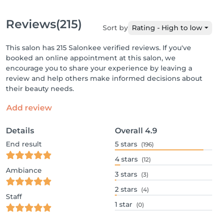
Reviews
(215)
Sort by
Rating - High to low
This salon has 215 Salonkee verified reviews. If you've
booked an online appointment at this salon, we
encourage you to share your experience by leaving a
review and help others make informed decisions about
their beauty needs.
Add review
Details
Overall
4.9
End result
5
stars
(196)
4
stars
(12)
Ambiance
3
stars
(3)
2
stars
(4)
Staff
1
star
(0)