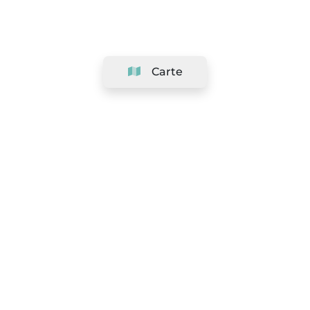
Carte
Société
Support
Équipe
&
Carrières
Référencer votre salon
Légal
Exercer le droit de rétractation