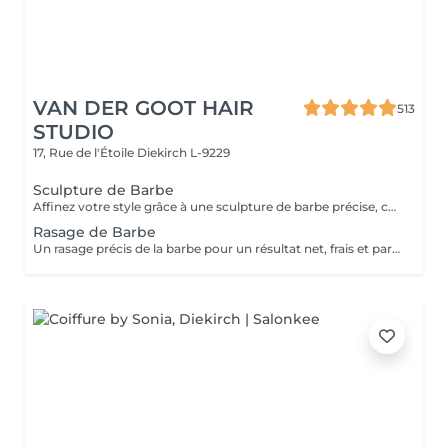
VAN DER GOOT HAIR
513
STUDIO
17, Rue de l'Étoile
Diekirch L-9229
Sculpture de Barbe
Affinez votre style grâce à une sculpture de barbe précise, conçue pour maintenir une barbe nette, équilibrée et parfaitement définie. Ce service comprend un travail minutieux de taille, de mise en forme et de contours afin de mettre en valeur la structure naturelle de votre visage.
Rasage de Barbe
Un rasage précis de la barbe pour un résultat net, frais et parfaitement soigné. La peau est laissée douce, lisse et parfaitement entretenue.