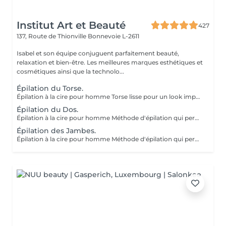
Institut Art et Beauté
427
137, Route de Thionville
Bonnevoie L-2611
Isabel et son équipe conjuguent parfaitement beauté,
relaxation et bien-être. Les meilleures marques esthétiques et
cosmétiques ainsi que la technolo...
Épilation du Torse.
Épilation à la cire pour homme Torse lisse pour un look impeccable. Méthode d'épilation qui permet l'élimination des poils de façon efficace. Les poils qui repoussent s'affinent et sont plus doux. Pour l'épilation masculine, nous utilisons la cire tiède pour la plupart des régions du corps et la cire chaude pour les régions plus sensibles (torse et parties intimes). Le post-épilatoire spécifique aux besoins de la peau des hommes est appliqué par la suite afin de minimiser l'apparition de petits boutons et de poils incarnés. Gardez à l'esprit qu'une exfoliation APRÈS l'épilation est la façon la plus efficace de minimiser ces effets indésirables.
Épilation du Dos.
Épilation à la cire pour homme Méthode d'épilation qui permet l'élimination des poils de façon efficace. Les poils qui repoussent s'affinent et sont plus doux. Pour l'épilation masculine, nous utilisons la cire tiède pour la plupart des régions du corps et la cire chaude pour les régions plus sensibles (torse et parties intimes). Le post-épilatoire spécifique aux besoins de la peau des hommes est appliqué par la suite afin de minimiser l'apparition de petits boutons et de poils incarnés. Gardez à l'esprit qu'une exfoliation APRÈS l'épilation est la façon la plus efficace de minimiser ces effets indésirables.
Épilation des Jambes.
Épilation à la cire pour homme Méthode d'épilation qui permet l'élimination des poils de façon efficace. Les poils qui repoussent s'affinent et sont plus doux. Pour l'épilation masculine, nous utilisons la cire tiède pour la plupart des régions du corps et la cire chaude pour les régions plus sensibles (torse et parties intimes). Le post-épilatoire spécifique aux besoins de la peau des hommes est appliqué par la suite afin de minimiser l'apparition de petits boutons et de poils incarnés. Gardez à l'esprit qu'une exfoliation APRÈS l'épilation est la façon la plus efficace de minimiser ces effets indésirables.