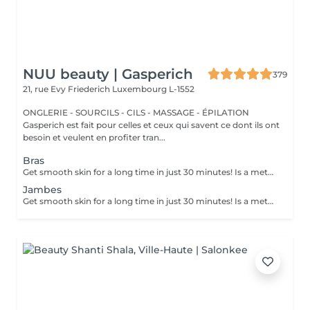
NUU beauty | Gasperich
379
21, rue Evy Friederich
Luxembourg L-1552
ONGLERIE - SOURCILS - CILS - MASSAGE - ÉPILATION
Gasperich est fait pour celles et ceux qui savent ce dont ils ont
besoin et veulent en profiter tran...
Bras
Get smooth skin for a long time in just 30 minutes! Is a method of hair removal when your hair is pulled out with warm wax with the hair follicle. How is wax epilation done? - preparation (the beautician applies a special antiseptic lotion to the skin) - wax is applied (the wax mixture is heated to a certain temperature, after which it is applied to the skin using a wooden stick) - depilation (after the wax hardens the beautician removes the wax strips with hair using sharp movements) - wax residue are removed (wax residues are cleaned off and aloe vera cream is applied) Age restrictions: recommended to do from 14 years. Post procedure recommendations: recommended to do not take hot bath, do not visit sauna, do not swim in the pool for 12 hours after the procedure - it can cause irritation. Frequency: once in 4 weeks.
Jambes
Get smooth skin for a long time in just 30 minutes! Is a method of hair removal when your hair is pulled out with warm wax with the hair follicle. How is wax epilation done? - preparation (the beautician applies a special antiseptic lotion to the skin) - wax is applied (the wax mixture is heated to a certain temperature, after which it is applied to the skin using a wooden stick) - depilation (after the wax hardens the beautician removes the wax strips with hair using sharp movements) - wax residue are removed (wax residues are cleaned off and aloe vera cream is applied) Age restrictions: recommended to do from 14 years. Post procedure recommendations: recommended to do not take hot bath, do not visit sauna, do not swim in the pool for 12 hours after the procedure - it can cause irritation. Frequency: once in 4 weeks.