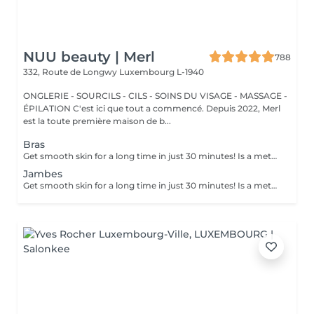
NUU beauty | Merl
788
332, Route de Longwy
Luxembourg L-1940
ONGLERIE - SOURCILS - CILS - SOINS DU VISAGE - MASSAGE -
ÉPILATION C'est ici que tout a commencé. Depuis 2022, Merl
est la toute première maison de b...
Bras
Get smooth skin for a long time in just 30 minutes! Is a method of hair removal when your hair is pulled out with warm wax with the hair follicle. How is wax epilation done? - preparation (the beautician applies a special antiseptic lotion to the skin) - wax is applied (the wax mixture is heated to a certain temperature, after which it is applied to the skin using a wooden stick) - depilation (after the wax hardens the beautician removes the wax strips with hair using sharp movements) - wax residue are removed (wax residues are cleaned off and aloe vera cream is applied) Age restrictions: recommended to do from 14 years. Post procedure recommendations: recommended to do not take hot bath, do not visit sauna, do not swim in the pool for 12 hours after the procedure - it can cause irritation. Frequency: once in 4 weeks.
Jambes
Get smooth skin for a long time in just 30 minutes! Is a method of hair removal when your hair is pulled out with warm wax with the hair follicle. How is wax epilation done? - preparation (the beautician applies a special antiseptic lotion to the skin) - wax is applied (the wax mixture is heated to a certain temperature, after which it is applied to the skin using a wooden stick) - depilation (after the wax hardens the beautician removes the wax strips with hair using sharp movements) - wax residue are removed (wax residues are cleaned off and aloe vera cream is applied) Age restrictions: recommended to do from 14 years. Post procedure recommendations: recommended to do not take hot bath, do not visit sauna, do not swim in the pool for 12 hours after the procedure - it can cause irritation. Frequency: once in 4 weeks.