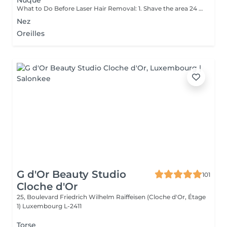
Nuque
What to Do Before Laser Hair Removal: 1. Shave the area 24 hours before your appointment don't wax or pluck. 2. Avoid sun exposure and tanning 3. Clean the skin make sure the area is free of lotion, deodorant, makeup, or oils. 4. Avoid active skincare products (like retinoids, acids, or scrubs) on the area for a few days before treatment. 5. Do not take photosensitizing medications (like certain antibiotics) check with your technician if you're unsure. 6. Wear loose, comfortable clothing on the day of your appointment. 7. Inform your technician if you are pregnant, breastfeeding, or have any medical conditions. Contraindications After Permanent Laser Hair Removal: 1. Avoid sun exposure for at least 12 weeks before and after treatment. 2. Do not use tanning beds or self-tanners in the treated area. 3. Avoid hot baths, saunas, and steam rooms for 2448 hours after treatment. 4. Do not wax, pluck, or use depilatory creams between sessions shaving is allowed. 5. Avoid using active skincare products (like retinoids, acids, or exfoliants) on the treated area for several days. 6. Do not apply makeup or perfumed products immediately after treatment (especially on the face). 7. Pregnancy and certain medications (like photosensitizing drugs) may be contraindications always consult a professional first.
Nez
Oreilles
G d'Or Beauty Studio
101
Cloche d'Or
25, Boulevard Friedrich Wilhelm Raiffeisen (Cloche d'Or, Étage
1)
Luxembourg L-2411
Torse