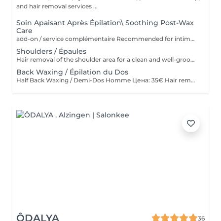
and hair removal services ...
Soin Apaisant Après Épilation\ Soothing Post-Wax
Care
add-on / service complémentaire Recommended for intimate areas, underarms and sensitive skin. * Recommandé pour le maillot, les aisselles et les peaux sensibles. Service complémentaire à ajouter après une épilation à la cire. Idéal pour les peaux sensibles ou sujettes aux rougeurs. Application d'un masque apaisant et d'une poudre anti-stress pour calmer la peau, réduire l'inconfort et laisser la peau douce et protégée Add-on service after waxing. Ideal for sensitive skin or skin prone to redness and irritation. Includes the application of a soothing mask and anti-stress powder to calm the skin, reduce discomfort, and leave it soft and protected.
Shoulders / Épaules
Hair removal of the shoulder area for a clean and well-groomed appearance. Épilation des épaules pour un résultat propre et soigné.
Back Waxing / Épilation du Dos
Half Back Waxing / Demi-Dos Homme Цена: 35€ Hair removal of the upper or lower back for a clean and well-groomed appearance. Épilation du haut ou du bas du dos pour un résultat propre et soigné. Full Back Waxing / Dos Complet Homme Цена: 58€ Hair removal of the entire back, including upper and lower back, for smooth and long-lasting results. Épilation complète du dos, incluant le haut et le bas du dos, pour un résultat lisse et durable.
ÔDALYA
36