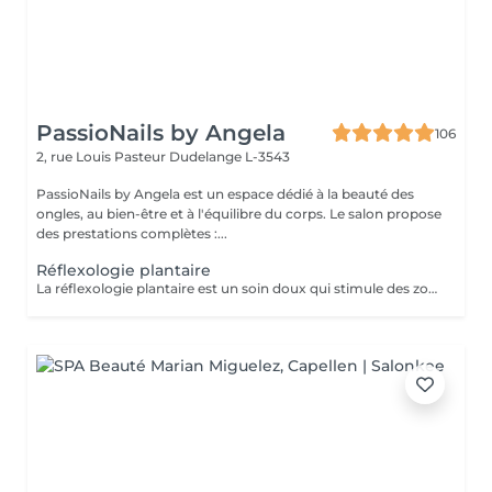
PassioNails by Angela
106
2, rue Louis Pasteur
Dudelange L-3543
PassioNails by Angela est un espace dédié à la beauté des
ongles, au bien-être et à l'équilibre du corps. Le salon propose
des prestations complètes :...
Réflexologie plantaire
La réflexologie plantaire est un soin doux qui stimule des zones précises du pied pour rééquilibrer le corps, apaiser le stress et libérer les tensions. Grâce à des pressions ciblées, elle favorise la détente profonde, améliore le sommeil, la circulation et le bien-être général. Un moment de relaxation totale, où le corps retrouve naturellement son harmonie