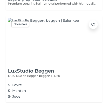
Premium sugaring hair removal performed with high-quality professional products. The treatment is designed to be gentle on the skin while effectively removing unwanted hair. Skin cleansing is performed before the procedure, followed by soothing and regenerative aftercare products to help reduce irritation and leave the skin smooth and comfortable. Épilation au sucre réalisée avec des produits professionnels haut de gamme. Le soin est conçu pour respecter la peau tout en éliminant efficacement les poils indésirables. La peau est nettoyée avant la procédure, puis des soins apaisants et régénérants sont appliqués afin de réduire les irritations et de laisser la peau douce et confortable.
Nouveau
LuxStudio Beggen
170A, Rue de Beggen
beggen L-1220
S- Levre
S- Menton
S- Joue