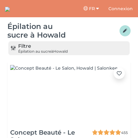
FR
Connexion
Épilation au
sucre
à
Howald
Filtre
Épilation au sucre
à
Howald
Concept Beauté - Le
455