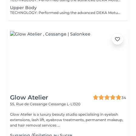
Upper Body
TECHNOLOGY: Performed using the advanced DEKA Motus Pro® system - a next-generation platform combining continuous in-motion technique with integrated contact cooling for maximum control, safety, and precision. EXPERIENCE: Designed to deliver an exceptionally comfortable treatment experience, perceived as virtually painless and suitable even for sensitive areas. RESULTS: Progressive, long-term hair reduction with improved skin quality and reduced irritation. SUITABILITY: Safe and effective for all skin types. POSITIONING: A new standard in laser hair removal - where performance meets comfort. SIGNATURE ADVANTAGE: Unlike traditional laser approaches, this technology allows for a more uniform, controlled energy delivery - resulting in a noticeably more comfortable and refined treatment experience. TREATMENT PROTOCOL: Course: 6-8 sessions recommended for optimal results. Frequency: Every 4-6 weeks. Maintenance: 1-2 sessions per year, depending on individual response. Consultation: A personalised treatment plan is defined during consultation to ensure optimal outcomes. AGE RECOMMENDATION: 18+, younger clients - with parental consent and professional consultation. UPPER BODY ZONES: - Neck (Front) - Neck (Back) - Shoulders - Chest - Full Back - Full Front (Chest + Abdomen) A comprehensive treatment covering selected key areas in one session for maximum efficiency and a clean, well-groomed result. BENEFITS: - Long-term hair reduction - Clean, well-groomed appearance - Reduced ingrown hairs - Suitable for all skin types - Comfortable and efficient treatment INDICATIONS: - Excess or unwanted hair - Ingrown hairs - Irritated skin after shaving - Desire for a clean, maintained look CONTRAINDICATIONS: - Active skin irritation or infection - Open wounds or damaged skin - Photosensitivity - Certain medications affecting the skin - Recent sun exposure or tanning PRE-TREATMENT RECOMMENDATIONS: - Avoid sun exposure for 7-10 days - Shave the area 24 hours before treatment - Do not wax or epilate - Avoid active skincare products AFTERCARE: - Use SPF on exposed areas - Avoid sun exposure and heat - Do not irritate the skin - Avoid active ingredients for several days - Mild redness may occur temporarily
Glow Atelier
34
55, Rue de Cessange
Cessange L-L1320
Glow Atelier is a luxury beauty studio specialising in eyelash
extensions, lash lift, eyebrow treatments, permanent makeup,
and hair removal services ...
Sugaring /Épilation au Sucre