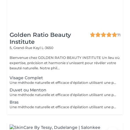
Golden Ratio Beauty
71
Institute
5, Grand-Rue
Kayl L-3650
Bienvenue chez GOLDEN RATIO BEAUTY INSTITUTE Un lieu où
expertise, précision et harmonie s'unissent pour révéler votre
beauté naturelle. Notre phil...
Visage Complet
Une méthode naturelle et efficace d'épilation utilisant une pâte à base de sucre, eau et citron, idéale pour tous types de peaux, même sensibles. Bénéfices : moins douloureuse, réduit les risques d'irritation et respecte la peau. Résultat : une peau douce et nette, avec une repousse plus lente. Une épilation douce, écologique et respectueuse de votre peau.
Duvet ou Menton
Une méthode naturelle et efficace d'épilation utilisant une pâte à base de sucre, eau et citron, idéale pour tous types de peaux, même sensibles. Bénéfices : moins douloureuse, réduit les risques d'irritation et respecte la peau. Résultat : une peau douce et nette, avec une repousse plus lente. Une épilation douce, écologique et respectueuse de votre peau.
Bras
Une méthode naturelle et efficace d'épilation utilisant une pâte à base de sucre, eau et citron, idéale pour tous types de peaux, même sensibles. Bénéfices : moins douloureuse, réduit les risques d'irritation et respecte la peau. Résultat : une peau douce et nette, avec une repousse plus lente. Une épilation douce, écologique et respectueuse de votre peau.