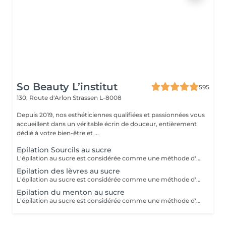
So Beauty L’institut
595
130, Route d'Arlon
Strassen L-8008
Depuis 2019, nos esthéticiennes qualifiées et passionnées vous
accueillent dans un véritable écrin de douceur, entièrement
dédié à votre bien-être et ...
Epilation Sourcils au sucre
L'épilation au sucre est considérée comme une méthode d'épilation supérieure! C'est une méthode 100% naturelle, sans aucunes substances chimiques qui se travaille uniquement à la main. Elle permet de retirer le bulbe du poil même si celui n'est pas encore sorti de la peau.Ce qui lui donne la réputation d'épilation semi-définitive! Cette technique va aller chercher le poil en profondeur! Après 3 sessions, il est recommandé de venir toutes les 7 semaines entre chaque épilation. Economique, efficace et précise, cette technique ancestrale permet d'avoir une nouvelle vision de l'épilation. Nombreux sont ses avantages: - Moins douloureux qu'une épilation classique - Ne casse pas le poil - Réduit la croissance du poil - Soin pour la peau (doux exfoliant, soin anti-cellulite dû à la technique) - Peau douce assurée -Idéal pour les adolescents afin que le duvet ne se transforme pas en poil C'est un véritable soin pour la peau à tester !
Epilation des lèvres au sucre
L'épilation au sucre est considérée comme une méthode d'épilation supérieure! C'est une méthode 100% naturelle, sans aucunes substances chimiques qui se travaille uniquement à la main. Elle permet de retirer le bulbe du poil même si celui n'est pas encore sorti de la peau.Ce qui lui donne la réputation d'épilation semi-définitive! Cette technique va aller chercher le poil en profondeur! Après 3 sessions, il est recommandé de venir toutes les 7 semaines entre chaque épilation. Economique, efficace et précise, cette technique ancestrale permet d'avoir une nouvelle vision de l'épilation. Nombreux sont ses avantages: - Moins douloureux qu'une épilation classique - Ne casse pas le poil - Réduit la croissance du poil - Soin pour la peau (doux exfoliant, soin anti-cellulite dû à la technique) - Peau douce assurée -Idéal pour les adolescents afin que le duvet ne se transforme pas en poil C'est un véritable soin pour la peau à tester !
Epilation du menton au sucre
L'épilation au sucre est considérée comme une méthode d'épilation supérieure! C'est une méthode 100% naturelle, sans aucunes substances chimiques qui se travaille uniquement à la main. Elle permet de retirer le bulbe du poil même si celui n'est pas encore sorti de la peau.Ce qui lui donne la réputation d'épilation semi-définitive! Cette technique va aller chercher le poil en profondeur! Après 3 sessions, il est recommandé de venir toutes les 7 semaines entre chaque épilation. Economique, efficace et précise, cette technique ancestrale permet d'avoir une nouvelle vision de l'épilation. Nombreux sont ses avantages: - Moins douloureux qu'une épilation classique - Ne casse pas le poil - Réduit la croissance du poil - Soin pour la peau (doux exfoliant, soin anti-cellulite dû à la technique) - Peau douce assurée -Idéal pour les adolescents afin que le duvet ne se transforme pas en poil C'est un véritable soin pour la peau à tester !