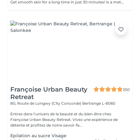
Get smooth skin for a long time in just 30 minutes! Is a method of hair removal when your hair is pulled out with warm wax with the hair follicle. How is wax epilation done? - preparation is performed - wax is applied - depilation is performed - wax residue is removed Age restrictions: recommended to do from 14 years. Post procedure recommendations: do not take hot bath, do not visit sauna, do not swim in the pool for 12 hours after the procedure - it can cause irritation. Frequency: once in 4 weeks.
Françoise Urban Beauty
250
Retreat
80, Route de Longwy (City Concorde)
Bertrange L-8060
Entrez dans l'univers de la beauté et du bien-être chez
Françoise Urban Beauty Retreat. Vivez une expérience de
détente et profitez de notre savoir-fa...
Epilation au sucre Visage