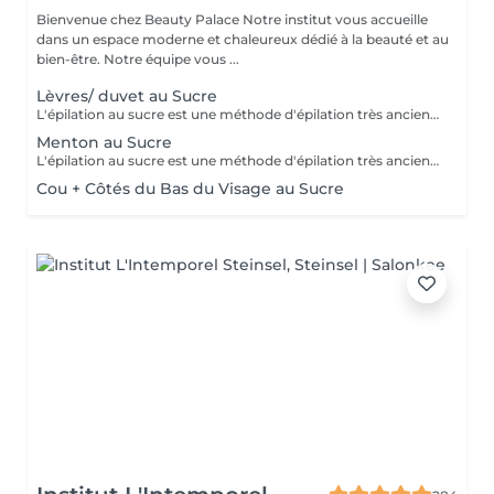
Bienvenue chez Beauty Palace Notre institut vous accueille
dans un espace moderne et chaleureux dédié à la beauté et au
bien-être. Notre équipe vous ...
Lèvres/ duvet au Sucre
L'épilation au sucre est une méthode d'épilation très ancienne utilisée depuis 1900 av. JC. Composée d'eau, de jus de citron, de miel et de sucre. 100% naturelle elle à des propriétés exfoliantes. Idéale pour les poils courts, durs ou incarnés. La peau est plus douce et soyeuse.
Menton au Sucre
L'épilation au sucre est une méthode d'épilation très ancienne utilisée depuis 1900 av. JC. Composée d'eau, de jus de citron, de miel et de sucre. 100% naturelle elle à des propriétés exfoliantes. Idéale pour les poils courts, durs ou incarnés. La peau est plus douce et soyeuse.
Cou + Côtés du Bas du Visage au Sucre