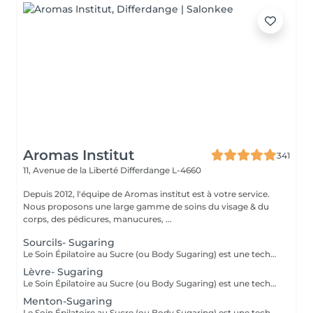
Aromas Institut
341
11, Avenue de la Liberté
Differdange L-4660
Depuis 2012, l'équipe de Aromas institut est à votre service.
Nous proposons une large gamme de soins du visage & du
corps, des pédicures, manucures, ...
Sourcils- Sugaring
Le Soin Épilatoire au Sucre (ou Body Sugaring) est une technique d'épilation bien particulière, qui rencontre de plus en plus de succès. Pourtant utilisée depuis des siècle, ce soin épilatoire est très efficafce pour vaincre les poils contrariants, mais il comporte également de nombreux autres avantages : Le soin épilatoire au sucre est : Écologique et 100% Vegan Idéal pour les personnes souffrants de problèmes de circulation Doté d'un pouvoir exfoliant : le sucre rends la peau belle et lisse Gommant : permet une meilleure prise des poils courts et incarnés Empêche les réaction inflammatoires et les folliculites Une épilation semi-définitive : le sucre coule dans le pore pileux, au plus près des racines pour une meilleure prise du bulbe, sans casser le poil. Leur production diminue de façon spectaculaire : 20 à 40% de poils en moins en 1 an.
Lèvre- Sugaring
Le Soin Épilatoire au Sucre (ou Body Sugaring) est une technique d'épilation bien particulière, qui rencontre de plus en plus de succès. Pourtant utilisée depuis des siècle, ce soin épilatoire est très efficafce pour vaincre les poils contrariants, mais il comporte également de nombreux autres avantages : Le soin épilatoire au sucre est : Écologique et 100% Vegan Idéal pour les personnes souffrants de problèmes de circulation Doté d'un pouvoir exfoliant : le sucre rends la peau belle et lisse Gommant : permet une meilleure prise des poils courts et incarnés Empêche les réaction inflammatoires et les folliculites Une épilation semi-définitive : le sucre coule dans le pore pileux, au plus près des racines pour une meilleure prise du bulbe, sans casser le poil. Leur production diminue de façon spectaculaire : 20 à 40% de poils en moins en 1 an.
Menton-Sugaring
Le Soin Épilatoire au Sucre (ou Body Sugaring) est une technique d'épilation bien particulière, qui rencontre de plus en plus de succès. Pourtant utilisée depuis des siècle, ce soin épilatoire est très efficafce pour vaincre les poils contrariants, mais il comporte également de nombreux autres avantages : Le soin épilatoire au sucre est : Écologique et 100% Vegan Idéal pour les personnes souffrants de problèmes de circulation Doté d'un pouvoir exfoliant : le sucre rends la peau belle et lisse Gommant : permet une meilleure prise des poils courts et incarnés Empêche les réaction inflammatoires et les folliculites Une épilation semi-définitive : le sucre coule dans le pore pileux, au plus près des racines pour une meilleure prise du bulbe, sans casser le poil. Leur production diminue de façon spectaculaire : 20 à 40% de poils en moins en 1 an.