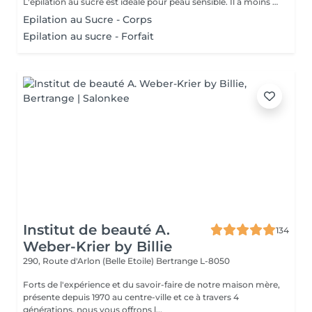
L'épilation au sucre est idéale pour peau sensible. Il a moins de rougeur après l'épilation. En appliquant le sucre, cela fait un gommage en même temps donc provoque moins de poils incarnés. Le sucre permet d'avoir un excellent résultat.
Epilation au Sucre - Corps
Epilation au sucre - Forfait
Institut de beauté A.
134
Weber-Krier by Billie
290, Route d'Arlon (Belle Etoile)
Bertrange L-8050
Forts de l'expérience et du savoir-faire de notre maison mère,
présente depuis 1970 au centre-ville et ce à travers 4
générations, nous vous offrons l...