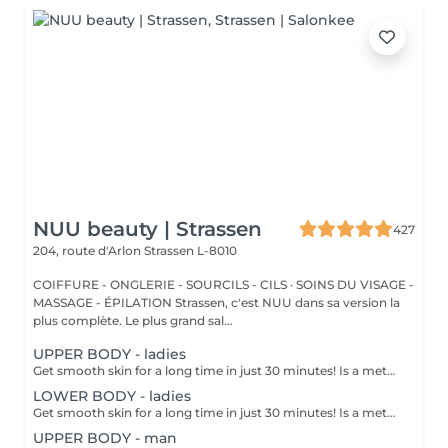
NUU beauty | Strassen
427
204, route d'Arlon
Strassen L-8010
COIFFURE - ONGLERIE - SOURCILS - CILS · SOINS DU VISAGE -
MASSAGE - ÉPILATION Strassen, c'est NUU dans sa version la
plus complète. Le plus grand sal...
UPPER BODY - ladies
Get smooth skin for a long time in just 30 minutes! Is a method of hair removal when your hair is pulled out with warm wax with the hair follicle. How is wax epilation done? - preparation is performed - wax is applied - depilation is performed - wax residue is removed Age restrictions: recommended to do from 14 years. Post procedure recommendations: do not take hot bath, do not visit sauna, do not swim in the pool for 12 hours after the procedure - it can cause irritation. Frequency: once in 4 weeks.
LOWER BODY - ladies
Get smooth skin for a long time in just 30 minutes! Is a method of hair removal when your hair is pulled out with warm wax with the hair follicle. How is wax epilation done? - preparation is performed - wax is applied - depilation is performed - wax residue is removed Age restrictions: recommended to do from 14 years. Post procedure recommendations: do not take hot bath, do not visit sauna, do not swim in the pool for 12 hours after the procedure - it can cause irritation. Frequency: once in 4 weeks.
UPPER BODY - man