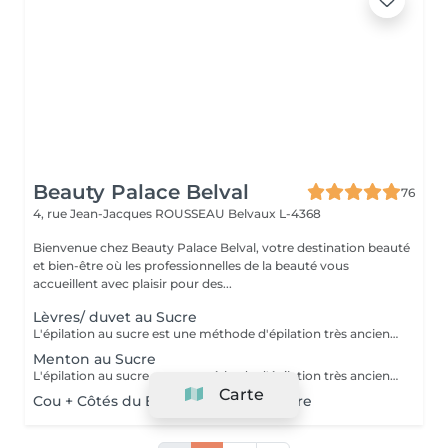
Beauty Palace Belval
76
4, rue Jean-Jacques ROUSSEAU
Belvaux L-4368
Bienvenue chez Beauty Palace Belval, votre destination beauté
et bien-être où les professionnelles de la beauté vous
accueillent avec plaisir pour des...
Lèvres/ duvet au Sucre
L'épilation au sucre est une méthode d'épilation très ancienne utilisée depuis 1900 av. JC. Composée d'eau, de jus de citron, de miel et de sucre. 100% naturelle elle à des propriétés exfoliantes. Idéale pour les poils courts, durs ou incarnés. La peau est plus douce et soyeuse.
Menton au Sucre
L'épilation au sucre est une méthode d'épilation très ancienne utilisée depuis 1900 av. JC. Composée d'eau, de jus de citron, de miel et de sucre. 100% naturelle elle à des propriétés exfoliantes. Idéale pour les poils courts, durs ou incarnés. La peau est plus douce et soyeuse.
Carte
Cou + Côtés du Bas du Visage au Sucre