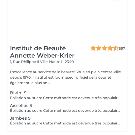
Institut de Beauté
597
Annette Weber-Krier
1, Rue Philippe II
Ville-Haute L-2340
L'excellence au service de la beauté! Situé en plein centre-ville
depuis 1970, l'institut est fournisseur officiel de la cour et
également le plus an...
Bikini S
Épilation au sucre Cette méthode est devenue très populaire dans notre institut. La pâte de sucre est 100% naturelle. Elle est basée sur des recettes millénaires du Moyen Orient et contient exclusivement de l'eau et du sucre, sans aucune substance chimique, aromatique ou colorante. La pâte est hypoallergénique et ne provoque pas d'irritation de la peau. Elle s'applique sur toutes les zones. La pâte est massée à l'intérieur du follicule, elle enveloppe les poils, les entoure et les lubrifie. L'extraction est faite dans le sens naturel de la croissance du poil. Dans le follicule il ne reste pas de poil cassé. Cette technique ne provoque pas de rougeur ni d'irritation de la peau. Avantage non-négligeable est le fait qu'il ne faut pas avoir une certaine longueur de poils comme avec la cire, le sucre enlève efficacement des poils très courts. Le sucre se retire sans bandes. Nous suggérons cette méthode aussi aux ados pour leurs premières épilations et aux personnes désirant une épilation intégrale, car nettement moins douloureuse que la cire.
Aisselles S
Épilation au sucre Cette méthode est devenue très populaire dans notre institut. La pâte de sucre est 100% naturelle. Elle est basée sur des recettes millénaires du Moyen Orient et contient exclusivement de l'eau et du sucre, sans aucune substance chimique, aromatique ou colorante. La pâte est hypoallergénique et ne provoque pas d'irritation de la peau. Elle s'applique sur toutes les zones. La pâte est poussée à l'intérieur du follicule, elle enveloppe les poils, les entoure et les lubrifie. L'extraction est fait dans le sens naturel de la croissance du poil. Dans le follicule il ne reste pas de poil cassé. Cette technique ne provoque pas de rougeur ni d'irritation de la peau. Avantage non-négligeable est le fait qu'il ne faut pas avoir une certaine longueur de poils comme avec la cire, le sucre enlève efficacement des poils très courts. Le sucre se retire sans bandes. Nous suggérons cette méthode aussi aux ados pour leurs premières épilations et aux personnes désirant une épilation intégrale, car nettement moins douloureuse que la cire.
Jambes S
Épilation au sucre Cette méthode est devenue très populaire dans notre institut. La pâte de sucre est 100% naturelle. Elle est basée sur des recettes millénaires du Moyen Orient et contient exclusivement de l'eau et du sucre, sans aucune substance chimique, aromatique ou colorante. La pâte est hypoallergénique et ne provoque pas d'irritation de la peau. Elle s'applique sur toutes les zones. La pâte est poussée à l'intérieur du follicule, elle enveloppe les poils, les entoure et les lubrifie. L'extraction est fait dans le sens naturel de la croissance du poil. Dans le follicule il ne reste pas de poil cassé. Cette technique ne provoque pas de rougeur ni d'irritation de la peau. Avantage non-négligeable est le fait qu'il ne faut pas avoir une certaine longueur de poils comme avec la cire, le sucre enlève efficacement des poils très courts. Le sucre se retire sans bandes. Nous suggérons cette méthode aussi aux ados pour leurs premières épilations et aux personnes désirant une épilation intégrale, car nettement moins douloureuse que la cire.