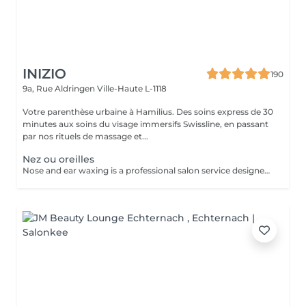
INIZIO
190
9a, Rue Aldringen
Ville-Haute L-1118
Votre parenthèse urbaine à Hamilius. Des soins express de 30
minutes aux soins du visage immersifs Swissline, en passant
par nos rituels de massage et...
Nez ou oreilles
Nose and ear waxing is a professional salon service designed to remove unwanted hair from the nostrils and ear areas using specialized wax. This treatment provides a clean and smooth finish, is quick and effective for both men and women.