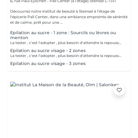
6, rue Paul Eyschen - Pall Center (à l’étage)
Steinsel L-7317
Découvrez notre institut de beauté à Steinsel à l'étage de
l'épicerie Pall Center, dans une ambiance empreinte de sérénité
et de calme, prêt pour une ...
Epilation au sucre - 1 zone : Sourcils ou lèvres ou
menton
La tester , c'est l'adopter , plus besoin d'attendre la repousse , soin exfoliant en même temps , moins douloureux , plus efficace sur le long terme.
Epilation au sucre visage - 2 zones
La tester , c'est l'adopter , plus besoin d'attendre la repousse , soin exfoliant en même temps , moins douloureux , plus efficace sur le long terme.
Epilation au sucre visage - 3 zones