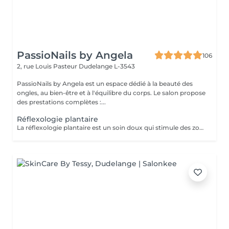
PassioNails by Angela
106
2, rue Louis Pasteur
Dudelange L-3543
PassioNails by Angela est un espace dédié à la beauté des
ongles, au bien-être et à l'équilibre du corps. Le salon propose
des prestations complètes :...
Réflexologie plantaire
La réflexologie plantaire est un soin doux qui stimule des zones précises du pied pour rééquilibrer le corps, apaiser le stress et libérer les tensions. Grâce à des pressions ciblées, elle favorise la détente profonde, améliore le sommeil, la circulation et le bien-être général. Un moment de relaxation totale, où le corps retrouve naturellement son harmonie