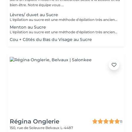
bien-être. Notre équipe vous ...
Lèvres/ duvet au Sucre
L'épilation au sucre est une méthode d'épilation très ancienne utilisée depuis 1900 av. JC. Composée d'eau, de jus de citron, de miel et de sucre. 100% naturelle elle à des propriétés exfoliantes. Idéale pour les poils courts, durs ou incarnés. La peau est plus douce et soyeuse.
Menton au Sucre
L'épilation au sucre est une méthode d'épilation très ancienne utilisée depuis 1900 av. JC. Composée d'eau, de jus de citron, de miel et de sucre. 100% naturelle elle à des propriétés exfoliantes. Idéale pour les poils courts, durs ou incarnés. La peau est plus douce et soyeuse.
Cou + Côtés du Bas du Visage au Sucre
Régina Onglerie
11
150, rue de Soleuvre
Belvaux L-4487