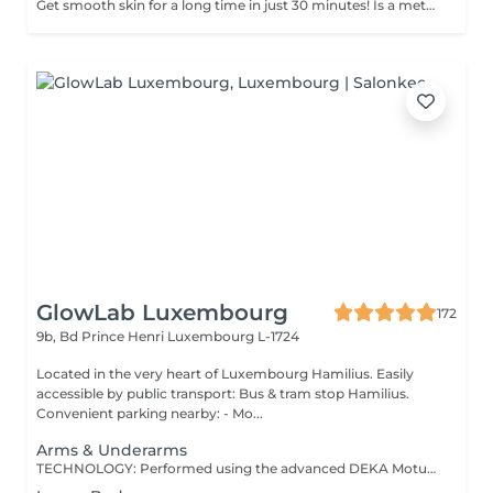
Get smooth skin for a long time in just 30 minutes! Is a method of hair removal when your hair is pulled out with warm wax with the hair follicle. How is wax epilation done? - preparation is performed - wax is applied - depilation is performed - wax residue is removed Age restrictions: recommended to do from 14 years. Post procedure recommendations: do not take hot bath, do not visit sauna, do not swim in the pool for 12 hours after the procedure - it can cause irritation. Frequency: once in 4 weeks.
GlowLab Luxembourg
172
9b, Bd Prince Henri
Luxembourg L-1724
Located in the very heart of Luxembourg Hamilius. Easily
accessible by public transport: Bus & tram stop Hamilius.
Convenient parking nearby: - Mo...
Arms & Underarms
TECHNOLOGY: Performed using the advanced DEKA Motus Pro® system - a next-generation platform combining continuous in-motion technique with integrated contact cooling for maximum control, safety, and precision. EXPERIENCE: Designed to deliver an exceptionally comfortable treatment experience, perceived as virtually painless and suitable even for sensitive areas. RESULTS: Progressive, long-term hair reduction with improved skin quality and reduced irritation. SUITABILITY: Safe and effective for all skin types. POSITIONING: A new standard in laser hair removal - where performance meets comfort. SIGNATURE ADVANTAGE: Unlike traditional laser approaches, this technology allows for a more uniform, controlled energy delivery - resulting in a noticeably more comfortable and refined treatment experience. TREATMENT PROTOCOL: Course: 6-8 sessions recommended for optimal results. Frequency: Every 4-6 weeks. Maintenance: 1-2 sessions per year, depending on individual response. Consultation: A personalised treatment plan is defined during consultation to ensure optimal outcomes. AGE RECOMMENDATION: 18+, younger clients - with parental consent and professional consultation. ARMS & UNDERARMS AREAS: - Full Arms - Arms (Elbows included) - Underarms BENEFITS: - Long-term hair reduction - Smooth, refined skin - Reduced ingrown hairs - Suitable for all skin types - Comfortable, well-tolerated treatment INDICATIONS: - Unwanted hair growth - Sensitive skin prone to irritation - Ingrown hairs - Desire for long-term hair reduction - Low-maintenance routine CONTRAINDICATIONS: - Pregnancy (relative) - Active skin infections or irritation - Open wounds or damaged skin - Photosensitivity or certain medications - Recent sun exposure or tanning PRE-TREATMENT RECOMMENDATIONS: - Avoid sun exposure and tanning for at least 7-10 days - Shave the treatment area 24 hours before the session - Do not wax or epilate for at least 2 weeks - Avoid active skincare products on the area AFTERCARE: - Use SPF daily on treated areas - Avoid sun exposure and heat (sauna, hot baths) - Do not irritate the skin - Avoid active skincare for several days - Mild redness may occur temporarily A modern, comfortable solution for smooth, long-lasting, and effortlessly refined skin.