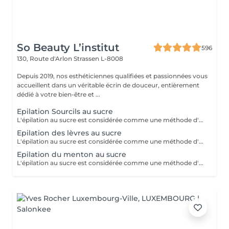
So Beauty L’institut
596
130, Route d'Arlon
Strassen L-8008
Depuis 2019, nos esthéticiennes qualifiées et passionnées vous
accueillent dans un véritable écrin de douceur, entièrement
dédié à votre bien-être et ...
Epilation Sourcils au sucre
L'épilation au sucre est considérée comme une méthode d'épilation supérieure! C'est une méthode 100% naturelle, sans aucunes substances chimiques qui se travaille uniquement à la main. Elle permet de retirer le bulbe du poil même si celui n'est pas encore sorti de la peau.Ce qui lui donne la réputation d'épilation semi-définitive! Cette technique va aller chercher le poil en profondeur! Après 3 sessions, il est recommandé de venir toutes les 7 semaines entre chaque épilation. Economique, efficace et précise, cette technique ancestrale permet d'avoir une nouvelle vision de l'épilation. Nombreux sont ses avantages: - Moins douloureux qu'une épilation classique - Ne casse pas le poil - Réduit la croissance du poil - Soin pour la peau (doux exfoliant, soin anti-cellulite dû à la technique) - Peau douce assurée -Idéal pour les adolescents afin que le duvet ne se transforme pas en poil C'est un véritable soin pour la peau à tester !
Epilation des lèvres au sucre
L'épilation au sucre est considérée comme une méthode d'épilation supérieure! C'est une méthode 100% naturelle, sans aucunes substances chimiques qui se travaille uniquement à la main. Elle permet de retirer le bulbe du poil même si celui n'est pas encore sorti de la peau.Ce qui lui donne la réputation d'épilation semi-définitive! Cette technique va aller chercher le poil en profondeur! Après 3 sessions, il est recommandé de venir toutes les 7 semaines entre chaque épilation. Economique, efficace et précise, cette technique ancestrale permet d'avoir une nouvelle vision de l'épilation. Nombreux sont ses avantages: - Moins douloureux qu'une épilation classique - Ne casse pas le poil - Réduit la croissance du poil - Soin pour la peau (doux exfoliant, soin anti-cellulite dû à la technique) - Peau douce assurée -Idéal pour les adolescents afin que le duvet ne se transforme pas en poil C'est un véritable soin pour la peau à tester !
Epilation du menton au sucre
L'épilation au sucre est considérée comme une méthode d'épilation supérieure! C'est une méthode 100% naturelle, sans aucunes substances chimiques qui se travaille uniquement à la main. Elle permet de retirer le bulbe du poil même si celui n'est pas encore sorti de la peau.Ce qui lui donne la réputation d'épilation semi-définitive! Cette technique va aller chercher le poil en profondeur! Après 3 sessions, il est recommandé de venir toutes les 7 semaines entre chaque épilation. Economique, efficace et précise, cette technique ancestrale permet d'avoir une nouvelle vision de l'épilation. Nombreux sont ses avantages: - Moins douloureux qu'une épilation classique - Ne casse pas le poil - Réduit la croissance du poil - Soin pour la peau (doux exfoliant, soin anti-cellulite dû à la technique) - Peau douce assurée -Idéal pour les adolescents afin que le duvet ne se transforme pas en poil C'est un véritable soin pour la peau à tester !