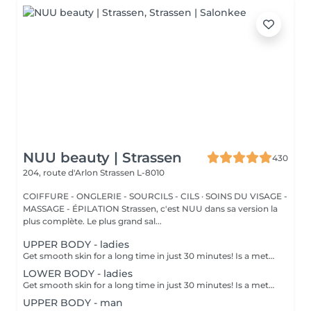
NUU beauty | Strassen
430
204, route d'Arlon
Strassen L-8010
COIFFURE - ONGLERIE - SOURCILS - CILS · SOINS DU VISAGE -
MASSAGE - ÉPILATION Strassen, c'est NUU dans sa version la
plus complète. Le plus grand sal...
UPPER BODY - ladies
Get smooth skin for a long time in just 30 minutes! Is a method of hair removal when your hair is pulled out with warm wax with the hair follicle. How is wax epilation done? - preparation is performed - wax is applied - depilation is performed - wax residue is removed Age restrictions: recommended to do from 14 years. Post procedure recommendations: do not take hot bath, do not visit sauna, do not swim in the pool for 12 hours after the procedure - it can cause irritation. Frequency: once in 4 weeks.
LOWER BODY - ladies
Get smooth skin for a long time in just 30 minutes! Is a method of hair removal when your hair is pulled out with warm wax with the hair follicle. How is wax epilation done? - preparation is performed - wax is applied - depilation is performed - wax residue is removed Age restrictions: recommended to do from 14 years. Post procedure recommendations: do not take hot bath, do not visit sauna, do not swim in the pool for 12 hours after the procedure - it can cause irritation. Frequency: once in 4 weeks.
UPPER BODY - man