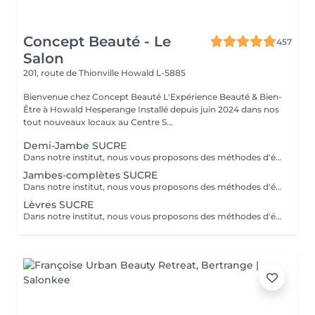
Concept Beauté - Le
457
Salon
201, route de Thionville
Howald L-5885
Bienvenue chez Concept Beauté L'Expérience Beauté & Bien-
Être à Howald Hesperange Installé depuis juin 2024 dans nos
tout nouveaux locaux au Centre S...
Demi-Jambe SUCRE
Dans notre institut, nous vous proposons des méthodes d'épilation douces et efficaces pour une peau lisse et soyeuse plus longtemps. ÉPILATION AU SUCRE Naturelle & Ultra-Douce Inspirée des rituels orientaux, l'épilation au sucre est une méthode 100% naturelle et respectueuse de la peau. Composée de sucre, de citron et d'eau, cette pâte adhère uniquement aux poils et non à la peau, garantissant une épilation douce et sans irritation. Pourquoi choisir l'épilation au sucre ? Élimine les poils en douceur sans agresser la peau Réduit les risques de poils incarnés Exfolie la peau en douceur, la laissant douce et soyeuse Convient aux peaux sensibles et aux personnes sujettes aux rougeurs Une repousse plus fine et plus lente au fil des séances Un rituel beauté et bien-être L'épilation au sucre est moins douloureuse que la cire classique et laisse la peau hydratée et éclatante grâce aux propriétés nourrissantes du sucre. Quelle méthode choisir ? Vous avez la peau sensible ou réactive ? Optez pour l'épilation au sucre pour un maximum de douceur. Vous cherchez une épilation efficace et rapide ? La cire froide est idéale, même pour les poils courts et tenaces. Nos expertes sont là pour vous conseiller et adapter la meilleure technique à votre type de peau et vos besoins !
Jambes-complètes SUCRE
Dans notre institut, nous vous proposons des méthodes d'épilation douces et efficaces pour une peau lisse et soyeuse plus longtemps. ÉPILATION AU SUCRE Naturelle & Ultra-Douce Inspirée des rituels orientaux, l'épilation au sucre est une méthode 100% naturelle et respectueuse de la peau. Composée de sucre, de citron et d'eau, cette pâte adhère uniquement aux poils et non à la peau, garantissant une épilation douce et sans irritation. Pourquoi choisir l'épilation au sucre ? Élimine les poils en douceur sans agresser la peau Réduit les risques de poils incarnés Exfolie la peau en douceur, la laissant douce et soyeuse Convient aux peaux sensibles et aux personnes sujettes aux rougeurs Une repousse plus fine et plus lente au fil des séances Un rituel beauté et bien-être L'épilation au sucre est moins douloureuse que la cire classique et laisse la peau hydratée et éclatante grâce aux propriétés nourrissantes du sucre. Quelle méthode choisir ? Vous avez la peau sensible ou réactive ? Optez pour l'épilation au sucre pour un maximum de douceur. Vous cherchez une épilation efficace et rapide ? La cire froide est idéale, même pour les poils courts et tenaces. Nos expertes sont là pour vous conseiller et adapter la meilleure technique à votre type de peau et vos besoins !
Lèvres SUCRE
Dans notre institut, nous vous proposons des méthodes d'épilation douces et efficaces pour une peau lisse et soyeuse plus longtemps. ÉPILATION AU SUCRE Naturelle & Ultra-Douce Inspirée des rituels orientaux, l'épilation au sucre est une méthode 100% naturelle et respectueuse de la peau. Composée de sucre, de citron et d'eau, cette pâte adhère uniquement aux poils et non à la peau, garantissant une épilation douce et sans irritation. Pourquoi choisir l'épilation au sucre ? Élimine les poils en douceur sans agresser la peau Réduit les risques de poils incarnés Exfolie la peau en douceur, la laissant douce et soyeuse Convient aux peaux sensibles et aux personnes sujettes aux rougeurs Une repousse plus fine et plus lente au fil des séances Un rituel beauté et bien-être L'épilation au sucre est moins douloureuse que la cire classique et laisse la peau hydratée et éclatante grâce aux propriétés nourrissantes du sucre. Quelle méthode choisir ? Vous avez la peau sensible ou réactive ? Optez pour l'épilation au sucre pour un maximum de douceur. Vous cherchez une épilation efficace et rapide ? La cire froide est idéale, même pour les poils courts et tenaces. Nos expertes sont là pour vous conseiller et adapter la meilleure technique à votre type de peau et vos besoins !