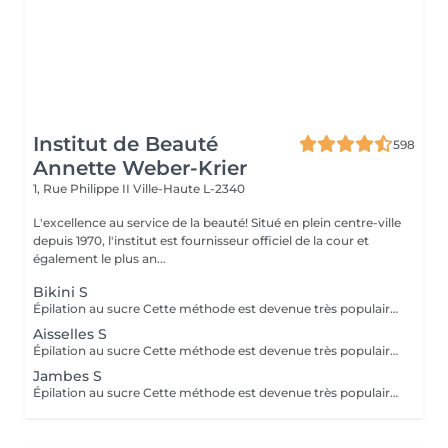
Institut de Beauté
598
Annette Weber-Krier
1, Rue Philippe II
Ville-Haute L-2340
L'excellence au service de la beauté! Situé en plein centre-ville
depuis 1970, l'institut est fournisseur officiel de la cour et
également le plus an...
Bikini S
Épilation au sucre Cette méthode est devenue très populaire dans notre institut. La pâte de sucre est 100% naturelle. Elle est basée sur des recettes millénaires du Moyen Orient et contient exclusivement de l'eau et du sucre, sans aucune substance chimique, aromatique ou colorante. La pâte est hypoallergénique et ne provoque pas d'irritation de la peau. Elle s'applique sur toutes les zones. La pâte est massée à l'intérieur du follicule, elle enveloppe les poils, les entoure et les lubrifie. L'extraction est faite dans le sens naturel de la croissance du poil. Dans le follicule il ne reste pas de poil cassé. Cette technique ne provoque pas de rougeur ni d'irritation de la peau. Avantage non-négligeable est le fait qu'il ne faut pas avoir une certaine longueur de poils comme avec la cire, le sucre enlève efficacement des poils très courts. Le sucre se retire sans bandes. Nous suggérons cette méthode aussi aux ados pour leurs premières épilations et aux personnes désirant une épilation intégrale, car nettement moins douloureuse que la cire.
Aisselles S
Épilation au sucre Cette méthode est devenue très populaire dans notre institut. La pâte de sucre est 100% naturelle. Elle est basée sur des recettes millénaires du Moyen Orient et contient exclusivement de l'eau et du sucre, sans aucune substance chimique, aromatique ou colorante. La pâte est hypoallergénique et ne provoque pas d'irritation de la peau. Elle s'applique sur toutes les zones. La pâte est poussée à l'intérieur du follicule, elle enveloppe les poils, les entoure et les lubrifie. L'extraction est fait dans le sens naturel de la croissance du poil. Dans le follicule il ne reste pas de poil cassé. Cette technique ne provoque pas de rougeur ni d'irritation de la peau. Avantage non-négligeable est le fait qu'il ne faut pas avoir une certaine longueur de poils comme avec la cire, le sucre enlève efficacement des poils très courts. Le sucre se retire sans bandes. Nous suggérons cette méthode aussi aux ados pour leurs premières épilations et aux personnes désirant une épilation intégrale, car nettement moins douloureuse que la cire.
Jambes S
Épilation au sucre Cette méthode est devenue très populaire dans notre institut. La pâte de sucre est 100% naturelle. Elle est basée sur des recettes millénaires du Moyen Orient et contient exclusivement de l'eau et du sucre, sans aucune substance chimique, aromatique ou colorante. La pâte est hypoallergénique et ne provoque pas d'irritation de la peau. Elle s'applique sur toutes les zones. La pâte est poussée à l'intérieur du follicule, elle enveloppe les poils, les entoure et les lubrifie. L'extraction est fait dans le sens naturel de la croissance du poil. Dans le follicule il ne reste pas de poil cassé. Cette technique ne provoque pas de rougeur ni d'irritation de la peau. Avantage non-négligeable est le fait qu'il ne faut pas avoir une certaine longueur de poils comme avec la cire, le sucre enlève efficacement des poils très courts. Le sucre se retire sans bandes. Nous suggérons cette méthode aussi aux ados pour leurs premières épilations et aux personnes désirant une épilation intégrale, car nettement moins douloureuse que la cire.