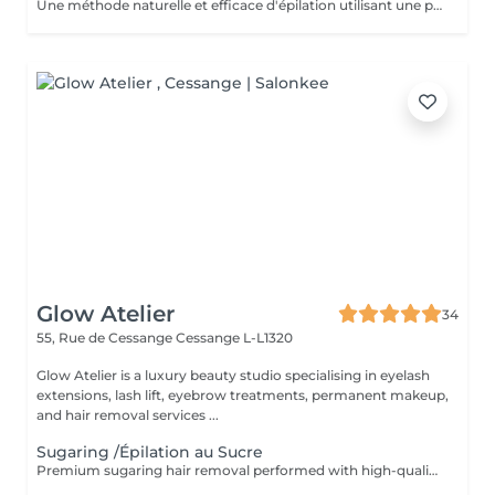
Une méthode naturelle et efficace d'épilation utilisant une pâte à base de sucre, eau et citron, idéale pour tous types de peaux, même sensibles. Bénéfices : moins douloureuse, réduit les risques d'irritation et respecte la peau. Résultat : une peau douce et nette, avec une repousse plus lente. Une épilation douce, écologique et respectueuse de votre peau.
Glow Atelier
34
55, Rue de Cessange
Cessange L-L1320
Glow Atelier is a luxury beauty studio specialising in eyelash
extensions, lash lift, eyebrow treatments, permanent makeup,
and hair removal services ...
Sugaring /Épilation au Sucre
Premium sugaring hair removal performed with high-quality professional products. The treatment is designed to be gentle on the skin while effectively removing unwanted hair. Skin cleansing is performed before the procedure, followed by soothing and regenerative aftercare products to help reduce irritation and leave the skin smooth and comfortable. Épilation au sucre réalisée avec des produits professionnels haut de gamme. Le soin est conçu pour respecter la peau tout en éliminant efficacement les poils indésirables. La peau est nettoyée avant la procédure, puis des soins apaisants et régénérants sont appliqués afin de réduire les irritations et de laisser la peau douce et confortable.