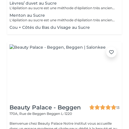
Lèvres/ duvet au Sucre
L'épilation au sucre est une méthode d'épilation très ancienne utilisée depuis 1900 av. JC. Composée d'eau, de jus de citron, de miel et de sucre. 100% naturelle elle à des propriétés exfoliantes. Idéale pour les poils courts, durs ou incarnés. La peau est plus douce et soyeuse.
Menton au Sucre
L'épilation au sucre est une méthode d'épilation très ancienne utilisée depuis 1900 av. JC. Composée d'eau, de jus de citron, de miel et de sucre. 100% naturelle elle à des propriétés exfoliantes. Idéale pour les poils courts, durs ou incarnés. La peau est plus douce et soyeuse.
Cou + Côtés du Bas du Visage au Sucre
Beauty Palace - Beggen
13
170A, Rue de Beggen
Beggen L-1220
Bienvenue chez Beauty Palace Notre institut vous accueille
dans un espace moderne et chaleureux dédié à la beauté et au