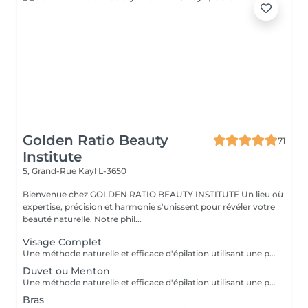
Golden Ratio Beauty
71
Institute
5, Grand-Rue
Kayl L-3650
Bienvenue chez GOLDEN RATIO BEAUTY INSTITUTE Un lieu où
expertise, précision et harmonie s'unissent pour révéler votre
beauté naturelle. Notre phil...
Visage Complet
Une méthode naturelle et efficace d'épilation utilisant une pâte à base de sucre, eau et citron, idéale pour tous types de peaux, même sensibles. Bénéfices : moins douloureuse, réduit les risques d'irritation et respecte la peau. Résultat : une peau douce et nette, avec une repousse plus lente. Une épilation douce, écologique et respectueuse de votre peau.
Duvet ou Menton
Une méthode naturelle et efficace d'épilation utilisant une pâte à base de sucre, eau et citron, idéale pour tous types de peaux, même sensibles. Bénéfices : moins douloureuse, réduit les risques d'irritation et respecte la peau. Résultat : une peau douce et nette, avec une repousse plus lente. Une épilation douce, écologique et respectueuse de votre peau.
Bras