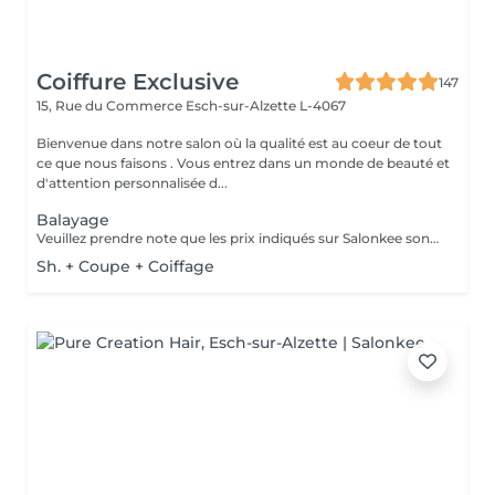
Coiffure Exclusive
147
15, Rue du Commerce
Esch-sur-Alzette L-4067
Bienvenue dans notre salon où la qualité est au coeur de tout
ce que nous faisons . Vous entrez dans un monde de beauté et
d'attention personnalisée d...
Balayage
Veuillez prendre note que les prix indiqués sur Salonkee sont communiqués à titre informatif et s'entendent de base. Ces derniers sont susceptibles de varier selon le diagnostic réalisé à votre arrivée au salon et l'expertise du professionnel à qui vous confiez votre beauté. Dans tous les cas, un devis précis vous sera proposé et toutes réalisations de prestations seront effectuées avec votre accord. Un grand merci d'avance pour votre compréhension. Au plaisir de vous recevoir très vite.
Sh. + Coupe + Coiffage