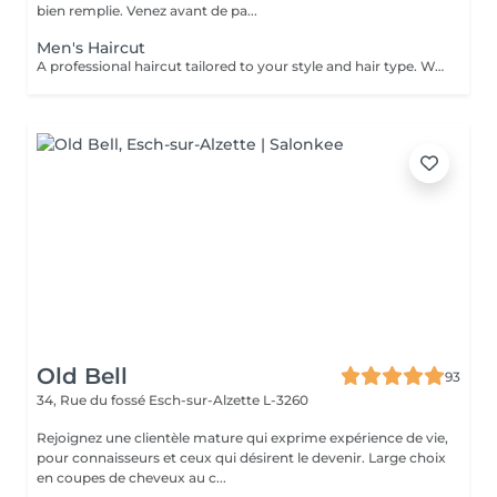
bien remplie. Venez avant de pa...
Men's Haircut
A professional haircut tailored to your style and hair type. We begin with a short consultation to discuss your expectations, followed by a gentle wash while you relax lying comfortably in our Maletti chair, a precise cut, and a smooth blow-dry. We use Dyson Pro tools that protect your hair from excessive heat and deliver a sleek, polished finish. LaBiosthétique care and styling products provide holistic care for hair and scalp, combining scientific research with carefully selected natural ingredients. All brushes are sanitised with Sibel equipment, which effectively removes hair, product buildup, and impurities while reducing bacteria on the brush surface to maintain high hygiene standards for every client.
Old Bell
93
34, Rue du fossé
Esch-sur-Alzette L-3260
Rejoignez une clientèle mature qui exprime expérience de vie,
pour connaisseurs et ceux qui désirent le devenir. Large choix
en coupes de cheveux au c...