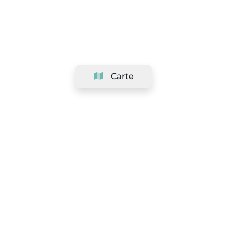
Carte
Société
Support
Équipe
&
Carrières
Référencer votre salon
Légal