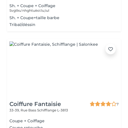
Sh. + Coupe + Coiffage
Svgtku'nhghtuèoi:lu;iul
Sh. + Coupe+taille barbe
Tribal/déssin
Coiffure Fantaisie
7
33-39, Rue Bass
Schifflange L-3813
Coupe + Coiffage
Coupe retouche