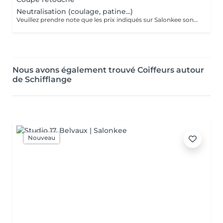
Neutralisation (coulage, patine...)
Veuillez prendre note que les prix indiqués sur Salonkee sont communiqués à titre informatif et s'entendent de base. Ces derniers sont susceptibles de varier selon le diagnostic réalisé à votre arrivée au salon et l'expertise du professionnel à qui vous confiez votre beauté. Dans tous les cas, un devis précis vous sera proposé et toutes réalisations de prestations seront effectuées avec votre accord. Un grand merci d'avance pour votre compréhension. Au plaisir de vous recevoir très vite.
Nous avons également trouvé Coiffeurs autour
de Schifflange
Nouveau