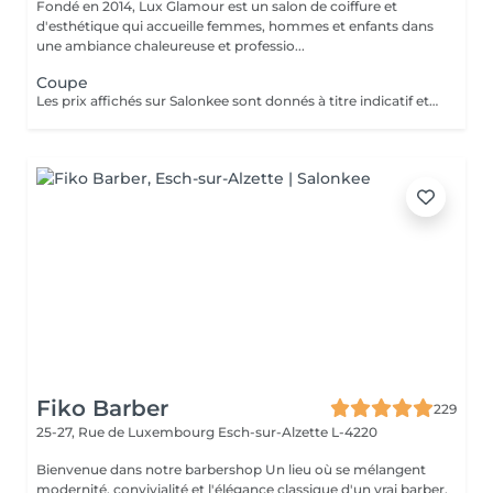
Fondé en 2014, Lux Glamour est un salon de coiffure et
d'esthétique qui accueille femmes, hommes et enfants dans
une ambiance chaleureuse et professio...
Coupe
Les prix affichés sur Salonkee sont donnés à titre indicatif et correspondent aux tarifs de base. La coupe est une prestation indépendante et n'inclut ni le lavage ni le brushing. Un diagnostic personnalisé sera réalisé lors de votre arrivée afin de vous conseiller au mieux en fonction de vos envies, de votre type de cheveux et du résultat souhaité. Dans tous les cas, un devis détaillé vous sera communiqué avant toute prestation complémentaire, réalisée uniquement avec votre accord.
Fiko Barber
229
25-27, Rue de Luxembourg
Esch-sur-Alzette L-4220
Bienvenue dans notre barbershop Un lieu où se mélangent
modernité, convivialité et l'élégance classique d'un vrai barber.