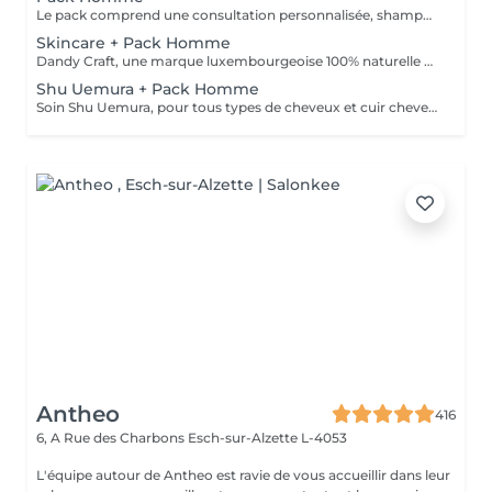
Le pack comprend une consultation personnalisée, shampooing et conditionneur spécifiques STATEMENT, la coupe IGORANCE (finitions sur cheveux secs ) et les produits de styling STATEMENT * Tarifs à titre indicatifs à confirmer après la consultation personnalisée établit auprès de votre coiffeur/stylist/spécialiste * La direction se réserve le droit d’apporter des modifications pour le bon fonctionnement du salon
Skincare + Pack Homme
Dandy Craft, une marque luxembourgeoise 100% naturelle de soins du visage. Soin du visage, nettoyant à base de jus d'aloe vera et de ginseng, exfoliant à la vitamine C, crème hydratante au beurre de karité. + Pack Homme
Shu Uemura + Pack Homme
Soin Shu Uemura, pour tous types de cheveux et cuir chevelu + Pack Homme
Antheo
416
6, A Rue des Charbons
Esch-sur-Alzette L-4053
L'équipe autour de Antheo est ravie de vous accueillir dans leur