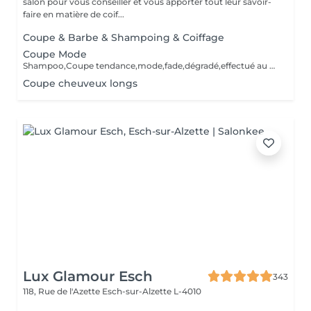
salon pour vous conseiller et vous apporter tout leur savoir-
faire en matière de coif...
Coupe & Barbe & Shampoing & Coiffage
Coupe Mode
Shampoo,Coupe tendance,mode,fade,dégradé,effectué au ciseaux /tondeuses,Shampoo,Styling,Produits de finition.Les outils sont désinfectés pour chaque service.
Coupe cheuveux longs
Lux Glamour Esch
343
118, Rue de l'Azette
Esch-sur-Alzette L-4010