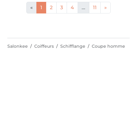
«
1
2
3
4
...
11
»
Salonkee
Coiffeurs
Schifflange
Coupe homme