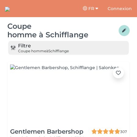
FR
Connexion
Coupe
homme
à
Schifflange
Filtre
Coupe homme
à
Schifflange
Gentlemen Barbershop
307