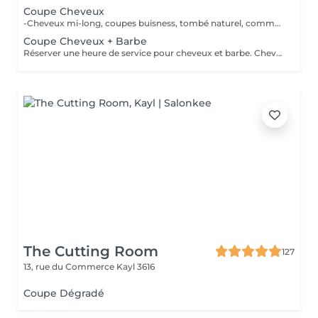
Coupe Cheveux
-Cheveux mi-long, coupes buisness, tombé naturel, communiquez élégance -Cheveux courts, découvrez nos dégradés fait à main -Cheveux long, laissez vous conseillez, le sur mesure vous attend 100% CISEAU
Coupe Cheveux + Barbe
Réserver une heure de service pour cheveux et barbe. Cheveux 100% ciseau, barbe mix ciseaux / tondeuse.
The Cutting Room
127
13, rue du Commerce
Kayl 3616
Coupe Dégradé