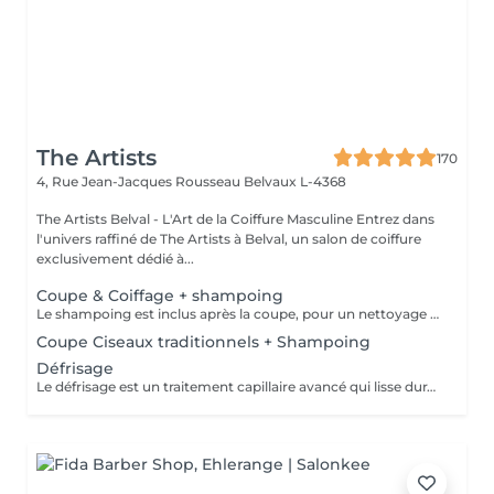
The Artists
170
4, Rue Jean-Jacques Rousseau
Belvaux L-4368
The Artists Belval - L'Art de la Coiffure Masculine Entrez dans
l'univers raffiné de The Artists à Belval, un salon de coiffure
exclusivement dédié à...
Coupe & Coiffage + shampoing
Le shampoing est inclus après la coupe, pour un nettoyage en profondeur et un soin optimal. Le coiffage, réalisé en fin de prestation, garantit un style parfaitement maîtrisé et durable.
Coupe Ciseaux traditionnels + Shampoing
Défrisage
Le défrisage est un traitement capillaire avancé qui lisse durablement les cheveux, facilitant leur coiffage tout en éliminant les frisottis pour un résultat élégant et soigné. Le shampoing est inclus après la coupe, pour un nettoyage en profondeur et un soin optimal.