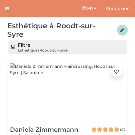
FR
Connexion
Esthétique
à
Roodt-sur-
Syre
Filtre
Esthétique
à
Roodt-sur-Syre
Daniela Zimmermann
163