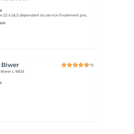
e
Prix peut varier de 22 à 26,5 dépendant du service finalement presté (Coupe Fins, Coupe Normale ou Coupe Nettoyage).
use
e Biwer
72
s
Biwer L-6833
e