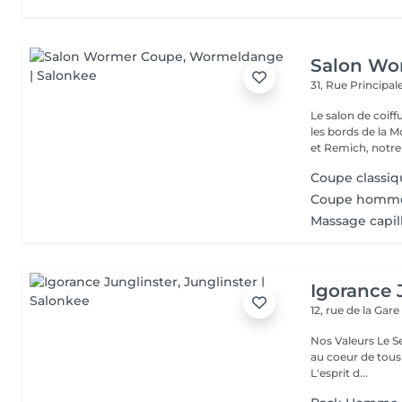
Salon Wo
31, Rue Principal
Le salon de coif
les bords de la 
et Remich, notre 
Coupe classiq
Coupe homme
Massage capil
Igorance 
12, rue de la Gar
Nos Valeurs Le Service : L'excellence de la prestation de coiffure est
au coeur de tous
L'esprit d...