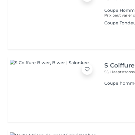
Coupe Homm
Coupe Tonde
S Coiffur
55, Haaptstroos
Coupe homm