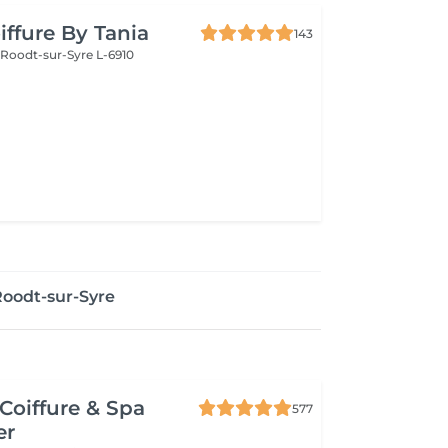
iffure By Tania
143
e
Roodt-sur-Syre L-6910
Roodt-sur-Syre
Coiffure & Spa
577
er