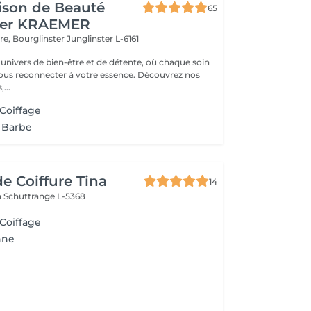
ison de Beauté
65
her KRAEMER
ère, Bourglinster
Junglinster L-6161
univers de bien-être et de détente, où chaque soin
ous reconnecter à votre essence. Découvrez nos
,...
 Coiffage
e Barbe
de Coiffure Tina
14
h
Schuttrange L-5368
 Coiffage
nne