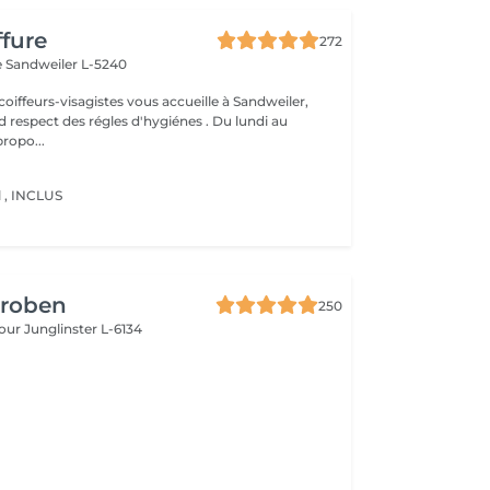
ffure
272
e
Sandweiler L-5240
oiffeurs-visagistes vous accueille à Sandweiler,
d respect des régles d'hygiénes . Du lundi au
ropo...
 , INCLUS
Groben
250
bour
Junglinster L-6134