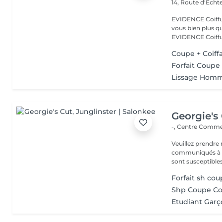
14, Route d‘Ech
EVIDENCE Coiffure 
vous bien plus qu'
EVIDENCE Coiffu.
Coupe + Coiff
Forfait Coup
Lissage Hom
Georgie's
-, Centre Commer
Veuillez prendre 
communiqués à ti
sont susceptibles
Forfait sh c
Shp Coupe Co
Etudiant Garço