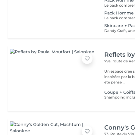
Pack Homme
Pack Homme +
Skincare + P
Reflets b
79a, route de R
Un espace créé s
inspirées par la beauté,
été pensé ...
Coupe + Coiff
Shampoing inclu
Conny's G
73, Route du Vi