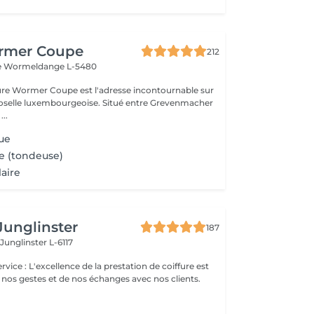
rmer Coupe
212
e
Wormeldange L-5480
fure Wormer Coupe est l'adresse incontournable sur
Moselle luxembourgeoise. Situé entre Grevenmacher
...
ue
 (tondeuse)
laire
Junglinster
187
e
Junglinster L-6117
 nos gestes et de nos échanges avec nos clients.