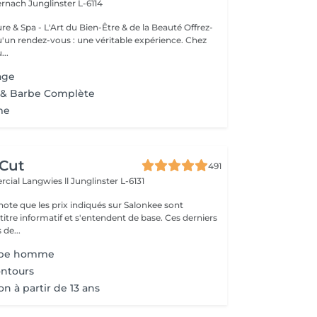
ternach
Junglinster L-6114
& Spa - L'Art du Bien-Être & de la Beauté Offrez-
un rendez-vous : une véritable expérience. Chez
..
age
e & Barbe Complète
me
 Cut
491
cial Langwies ll
Junglinster L-6131
note que les prix indiqués sur Salonkee sont
tre informatif et s'entendent de base. Ces derniers
 de...
oupe homme
ntours
n à partir de 13 ans