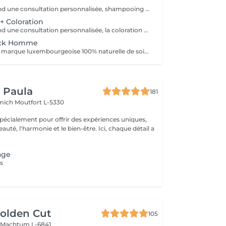
Le pack comprend une consultation personnalisée, shampooing et conditionneur spécifiques REDKEN, la coupe IGORANCE (finitions sur cheveux secs ) et les produits de styling REDKEN * Tarifs à titre indicatifs à confirmer après la consultation personnalisée établit auprès de votre coiffeur/stylist/spécialiste * La direction se réserve le droit d’apporter des modifications pour le bon fonctionnement du salon
 Coloration
Le pack comprend une consultation personnalisée, la coloration avec les produits LOREAL PROFESSIONNEL , shampooing et conditionneur spécifiques REDKEN , la coupe IGORANCE ( finitions sur cheveux secs) , les produits de styling REDKEN * Tarifs à titre indicatifs à confirmer après la consultation personnalisée établit auprès de votre coiffeur/stylist/spécialiste * La direction se réserve le droit d’apporter des modifications pour le bon fonctionnement du salon
ack Homme
Dandy Craft, une marque luxembourgeoise 100% naturelle de soins du visage. Soin du visage, nettoyant à base de jus d'aloe vera et de ginseng, exfoliant à la vitamine C, crème hydratante au beurre de karité. + Pack Homme
y Paula
181
emich
Moutfort L-5330
pécialement pour offrir des expériences uniques,
 l'harmonie et le bien-être. Ici, chaque détail a
age
s
olden Cut
105
n
Machtum L-6841