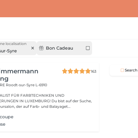
ne localisation
Bon Cadeau
sur-Syre
Zimmermann
Search
163
ing
ARE
Roodt-sur-Syre L-6910
ALIST FÜR FARBTECHNIKEN UND
UNGEN IN LUXEMBURG! Du bist auf der Suche,
nach einem Friseursalon, der auf Farb- und Balayaget...
 coupe
use