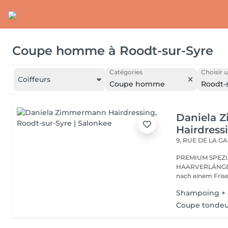
Coupe homme
à
Roodt-sur-Syre
Catégories
Choisir u
Coiffeurs
Coupe homme
Roodt-
Daniela 
Hairdress
9, RUE DE LA G
PREMIUM SPEZI
HAARVERLÄNGER
Shampoing +
Coupe tonde