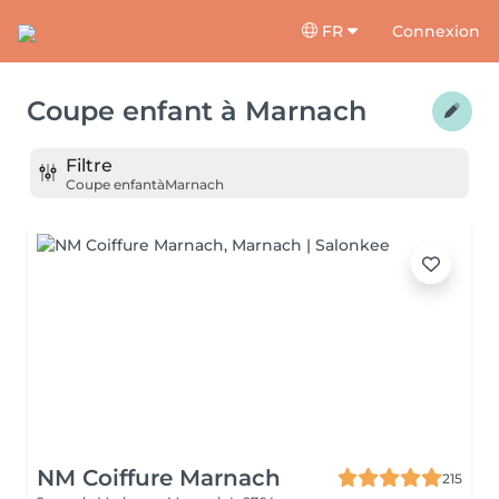
FR
Connexion
Coupe enfant
à
Marnach
Filtre
Coupe enfant
à
Marnach
NM Coiffure Marnach
215