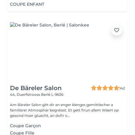
COUPE ENFANT
De Bäreler Salon
142
44, Duerfstrooss
Berlé L-9636
Am Bäreler Salon gitt dir an enger klenger,gemittlecher a
familiärer Atmosphär begréisst. Et gett firun allem Wäert op
gesond Hoer gluecht, an dofir o...
Coupe Garçon
Coupe Fille