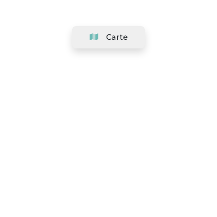
Carte
Société
Support
Équipe
&
Carrières
Référencer votre salon
Légal
Exercer le droit de rétractation
Conditions Générales