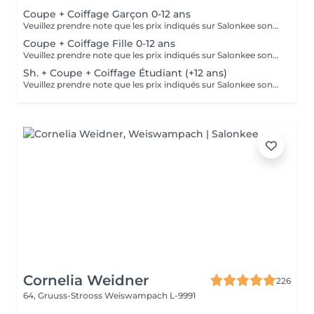
Coupe + Coiffage Garçon 0-12 ans
Veuillez prendre note que les prix indiqués sur Salonkee sont communiqués à titre informatif et s'entendent de base. Ces derniers sont susceptibles de varier selon le diagnostic réalisé à votre arrivée au salon et l'expertise du professionnel à qui vous confiez votre beauté. Dans tous les cas, un devis précis vous sera proposé et toutes réalisations de prestations seront effectuées avec votre accord. Un grand merci d'avance pour votre compréhension. Au plaisir de vous recevoir très vite.
Coupe + Coiffage Fille 0-12 ans
Veuillez prendre note que les prix indiqués sur Salonkee sont communiqués à titre informatif et s'entendent de base. Ces derniers sont susceptibles de varier selon le diagnostic réalisé à votre arrivée au salon et l'expertise du professionnel à qui vous confiez votre beauté. Dans tous les cas, un devis précis vous sera proposé et toutes réalisations de prestations seront effectuées avec votre accord. Un grand merci d'avance pour votre compréhension. Au plaisir de vous recevoir très vite.
Sh. + Coupe + Coiffage Étudiant (+12 ans)
Veuillez prendre note que les prix indiqués sur Salonkee sont communiqués à titre informatif et s'entendent de base. Ces derniers sont susceptibles de varier selon le diagnostic réalisé à votre arrivée au salon et l'expertise du professionnel à qui vous confiez votre beauté. Dans tous les cas, un devis précis vous sera proposé et toutes réalisations de prestations seront effectuées avec votre accord. Un grand merci d'avance pour votre compréhension. Au plaisir de vous recevoir très vite.
Cornelia Weidner
226
64, Gruuss-Strooss
Weiswampach L-9991