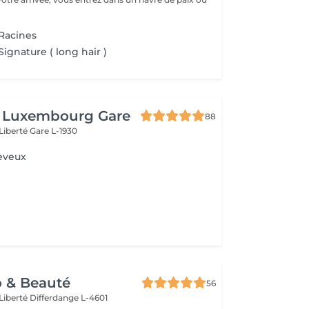
.
Racines
ignature ( long hair )
t Luxembourg Gare
88
 Liberté
Gare L-1930
eveux
o & Beauté
56
 Liberté
Differdange L-4601