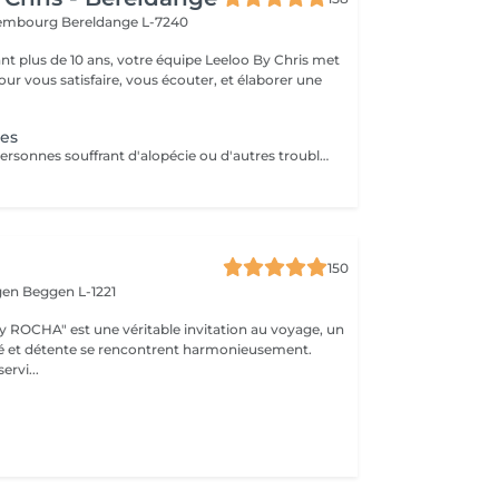
uxembourg
Bereldange L-7240
t plus de 10 ans, votre équipe Leeloo By Chris met
ur vous satisfaire, vous écouter, et élaborer une
.
nes
Conçu pour les personnes souffrant d'alopécie ou d'autres troubles capillaires génétiques, le système Microlines est un nouveau système révolutionnaire conçu pour vous donner les résultats que vous souhaitez Le Microlines dure plus de 2 ans et redonne de la longueur et du volume à vos cheveux pour que vous puissiez retrouver confiance en vous et changer votre vie C'est un système d'extension de cheveux avec un ruban invisible qui vous donnera la longueur et le volume dont vos cheveux ont besoin pour être beaux. Le Microlines est un correcteur anti-chute révolutionnaire, offrant les meilleurs résultats sur le marché
150
gen
Beggen L-1221
y ROCHA" est une véritable invitation au voyage, un
é et détente se rencontrent harmonieusement.
ervi...