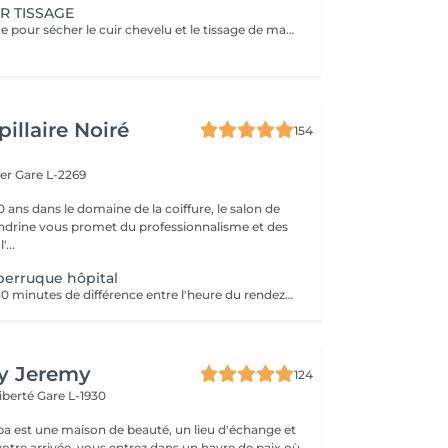
R TISSAGE
Mis sous le casque pour sécher le cuir chevelu et le tissage de manière efficace et confortable. Un diagnostic sur mesure + shampooing nourrissant, masque hydratant ,coiffage sérum et fixation finale. Important: cheveux sans tresse ni noeuds à l'arrivée; tout noeuds ou tressage entraîne l'annulation et 50% de la prestation est retenu. Toute arrivée retardée de 15-30 minutes ou plus entraînera l'annulation automatique du rendez-vous.
illaire Noiré
154
ger
Gare L-2269
 ans dans le domaine de la coiffure, le salon de
andrine vous promet du professionnalisme et des
'...
perruque hôpital
Prévoir environ 30 minutes de différence entre l'heure du rendez-vous sur le planning et l'arrivée à l'hôpital (le temps nécessaire pour faire le déplacement)
By Jeremy
124
Liberté
Gare L-1930
a est une maison de beauté, un lieu d'échange et
votre arrivée, vous entrez dans un havre de paix où