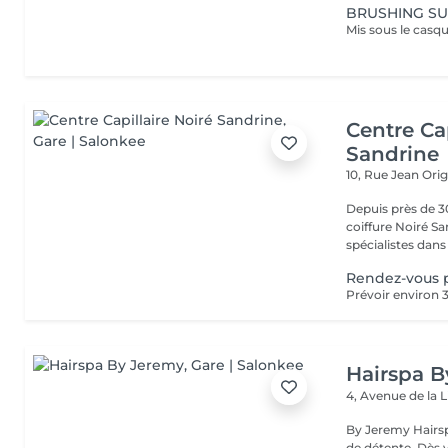
BRUSHING SU
Centre Cap
Sandrine
10, Rue Jean Ori
Depuis près de 30
coiffure Noiré S
spécialistes dans l
Rendez-vous 
Hairspa 
4, Avenue de la 
By Jeremy Hairsp
de détente. Dès 