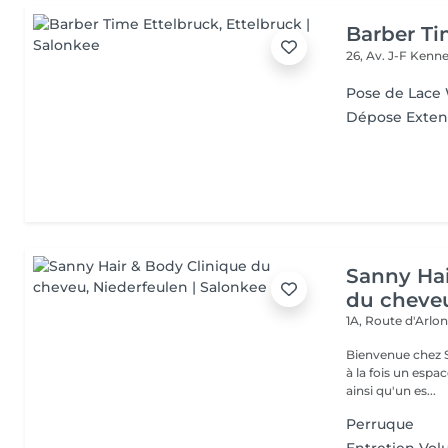
Barber Ti
26, Av. J-F Ken
Pose de Lace
Dépose Exten
Sanny Hai
du cheve
1A, Route d'Arlo
Bienvenue chez Sanny Hair & Bo
à la fois un espa
ainsi qu'un es...
Perruque