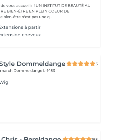
eillir ! UN INSTITUT DE BEAUTÉ AU
TRE BIEN-ÊTRE EN PLEIN COEUR DE
IFFERDANGE Le bien-être n'est pas une q...
xtensions à partir
extension cheveux
 Style Dommeldange
5
ernarch
Dommeldange L-1453
 Wig
 Chris - Bereldange
158