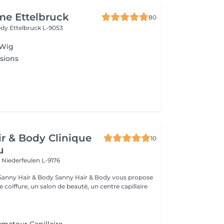
me Ettelbruck
80
nedy
Ettelbruck L-9053
 Wig
sions
r & Body Clinique
10
u
n
Niederfeulen L-9176
dy Sanny Hair & Body vous propose
ce coiffure, un salon de beauté, un centre capillaire