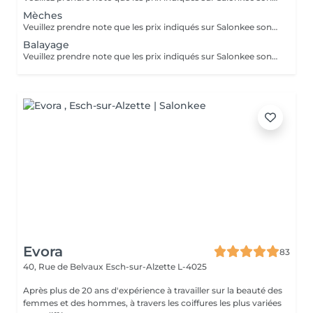
Mèches
Veuillez prendre note que les prix indiqués sur Salonkee sont communiqués à titre informatif et s'entendent de base. Ces derniers sont susceptibles de varier selon le diagnostic réalisé à votre arrivée au salon et l'expertise du professionnel à qui vous confiez votre beauté. Dans tous les cas, un devis précis vous sera proposé et toutes réalisations de prestations seront effectuées avec votre accord. Un grand merci d'avance pour votre compréhension. Au plaisir de vous recevoir très vite.
Balayage
Veuillez prendre note que les prix indiqués sur Salonkee sont communiqués à titre informatif et s'entendent de base. Ces derniers sont susceptibles de varier selon le diagnostic réalisé à votre arrivée au salon et l'expertise du professionnel à qui vous confiez votre beauté. Dans tous les cas, un devis précis vous sera proposé et toutes réalisations de prestations seront effectuées avec votre accord. Un grand merci d'avance pour votre compréhension. Au plaisir de vous recevoir très vite.
Evora
83
40, Rue de Belvaux
Esch-sur-Alzette L-4025
Après plus de 20 ans d'expérience à travailler sur la beauté des
femmes et des hommes, à travers les coiffures les plus variées