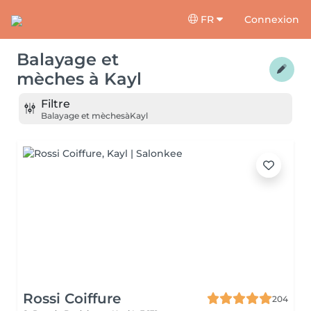
FR
Connexion
Balayage et
mèches
à
Kayl
Filtre
Balayage et mèches
à
Kayl
Rossi Coiffure
204