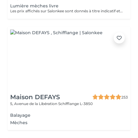
Lumière mèches livre
Les prix affichés sur Salonkee sont donnés à titre indicatif et représentent les tarifs de base. Ceux-ci peuvent varier en fonction du diagnostic effectué lors de votre arrivée au salon et de l'expertise du professionnel à qui vous confiez vos soins de beauté. Dans tout les cas, un devis détaillé vous sera proposé et toute prestation sera réalisée avec votre accord.
Maison DEFAYS
253
5, Avenue de la Libération
Schifflange L-3850
Balayage
Mèches