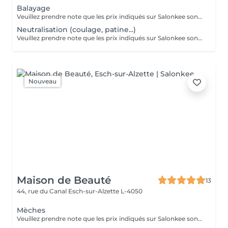
Balayage
Veuillez prendre note que les prix indiqués sur Salonkee sont communiqués à titre informatif et s'entendent de base. Ces derniers sont susceptibles de varier selon le diagnostic réalisé à votre arrivée au salon et l'expertise du professionnel à qui vous confiez votre beauté. Dans tous les cas, un devis précis vous sera proposé et toutes réalisations de prestations seront effectuées avec votre accord. Un grand merci d'avance pour votre compréhension. Au plaisir de vous recevoir très vite.
Neutralisation (coulage, patine...)
Veuillez prendre note que les prix indiqués sur Salonkee sont communiqués à titre informatif et s'entendent de base. Ces derniers sont susceptibles de varier selon le diagnostic réalisé à votre arrivée au salon et l'expertise du professionnel à qui vous confiez votre beauté. Dans tous les cas, un devis précis vous sera proposé et toutes réalisations de prestations seront effectuées avec votre accord. Un grand merci d'avance pour votre compréhension. Au plaisir de vous recevoir très vite.
Nouveau
Maison de Beauté
13
44, rue du Canal
Esch-sur-Alzette L-4050
Mèches
Veuillez prendre note que les prix indiqués sur Salonkee sont communiqués à titre informatif et s'entendent de base. Ces derniers sont susceptibles de varier selon le diagnostic réalisé à votre arrivée au salon et l'expertise du professionnel à qui vous confiez votre beauté. Dans tous les cas, un devis précis vous sera proposé et toutes réalisations de prestations seront effectuées avec votre accord. Un grand merci d'avance pour votre compréhension. Au plaisir de vous recevoir très vite.