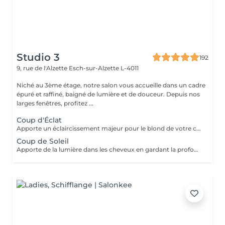
Studio 3
192
9, rue de l'Alzette
Esch-sur-Alzette L-4011
Niché au 3ème étage, notre salon vous accueille dans un cadre
épuré et raffiné, baigné de lumière et de douceur. Depuis nos
larges fenêtres, profitez ...
Coup d'Éclat
Apporte un éclaircissement majeur pour le blond de votre choix - consultation - balayage - soin epres - gloss - coupe & coiffage Le prix peut varier selon la quantité des produits utilisés.
Coup de Soleil
Apporte de la lumière dans les cheveux en gardant la profondeur au niveau de la racine, ce qui permet d'éviter un entretien trop fréquent - consultation - balayage - soin epres - gloss - coupe & coiffage Le prix peut varier selon la quantité des produits utilisés.