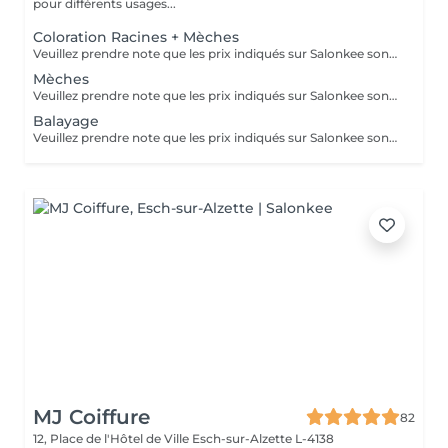
pour différents usages...
Coloration Racines + Mèches
Veuillez prendre note que les prix indiqués sur Salonkee sont communiqués à titre informatif et s'entendent de base. Ces derniers sont susceptibles de varier selon le diagnostic réalisé à votre arrivée au salon et l'expertise du professionnel à qui vous confiez votre beauté. Dans tous les cas, un devis précis vous sera proposé et toutes réalisations de prestations seront effectuées avec votre accord. Un grand merci d'avance pour votre compréhension. Au plaisir de vous recevoir très vite.
Mèches
Veuillez prendre note que les prix indiqués sur Salonkee sont communiqués à titre informatif et s'entendent de base. Ces derniers sont susceptibles de varier selon le diagnostic réalisé à votre arrivée au salon et l'expertise du professionnel à qui vous confiez votre beauté. Dans tous les cas, un devis précis vous sera proposé et toutes réalisations de prestations seront effectuées avec votre accord. Un grand merci d'avance pour votre compréhension. Au plaisir de vous recevoir très vite.
Balayage
Veuillez prendre note que les prix indiqués sur Salonkee sont communiqués à titre informatif et s'entendent de base. Ces derniers sont susceptibles de varier selon le diagnostic réalisé à votre arrivée au salon et l'expertise du professionnel à qui vous confiez votre beauté. Dans tous les cas, un devis précis vous sera proposé et toutes réalisations de prestations seront effectuées avec votre accord. Un grand merci d'avance pour votre compréhension. Au plaisir de vous recevoir très vite.
MJ Coiffure
82
12, Place de l'Hôtel de Ville
Esch-sur-Alzette L-4138