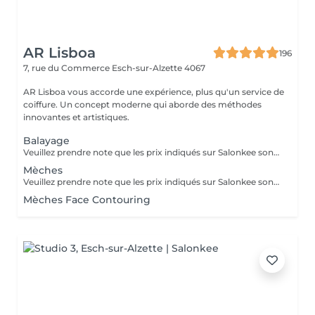
AR Lisboa
196
7, rue du Commerce
Esch-sur-Alzette 4067
AR Lisboa vous accorde une expérience, plus qu'un service de
coiffure. Un concept moderne qui aborde des méthodes
innovantes et artistiques.
Balayage
Veuillez prendre note que les prix indiqués sur Salonkee sont communiqués à titre informatif et s'entendent de base. Ces derniers sont susceptibles de varier selon le diagnostic réalisé à votre arrivée au salon et l'expertise du professionnel à qui vous confiez votre beauté. Dans tous les cas, un devis précis vous sera proposé et toutes réalisations de prestations seront effectuées avec votre accord. Un grand merci d'avance pour votre compréhension. Au plaisir de vous recevoir très vite.
Mèches
Veuillez prendre note que les prix indiqués sur Salonkee sont communiqués à titre informatif et s'entendent de base. Ces derniers sont susceptibles de varier selon le diagnostic réalisé à votre arrivée au salon et l'expertise du professionnel à qui vous confiez votre beauté. Dans tous les cas, un devis précis vous sera proposé et toutes réalisations de prestations seront effectuées avec votre accord. Un grand merci d'avance pour votre compréhension. Au plaisir de vous recevoir très vite.
Mèches Face Contouring