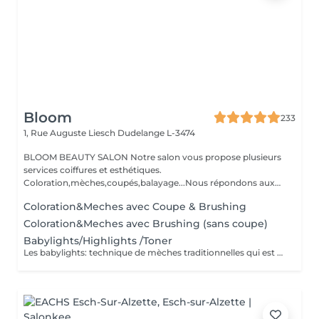
Bloom
233
1, Rue Auguste Liesch
Dudelange L-3474
BLOOM BEAUTY SALON Notre salon vous propose plusieurs
services coiffures et esthétiques.
Coloration,mèches,coupés,balayage...Nous répondons aux
beso...
Coloration&Meches avec Coupe & Brushing
Coloration&Meches avec Brushing (sans coupe)
Babylights/Highlights /Toner
Les babylights: technique de mèches traditionnelles qui est effectuée avec un microtricot tissé très finement. Des espaces plus étroits sont laissés entre les papillotes pour créer un mélange plus naturel avec la couleur de base. Ils ne créent pas nécessairement une dimension profonde, mais plutôt un look subtil ensoleillé, très naturel.