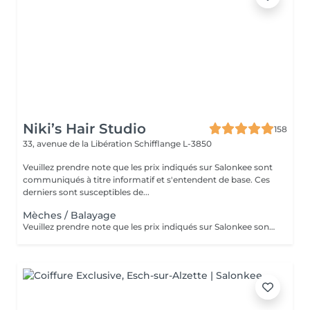
Niki’s Hair Studio
158
33, avenue de la Libération
Schifflange L-3850
Veuillez prendre note que les prix indiqués sur Salonkee sont
communiqués à titre informatif et s'entendent de base. Ces
derniers sont susceptibles de...
Mèches / Balayage
Veuillez prendre note que les prix indiqués sur Salonkee sont communiqués à titre informatif et s'entendent de base. Ces derniers sont susceptibles de varier selon le diagnostic réalisé à votre arrivée au salon et l'expertise du professionnel à qui vous confiez votre beauté. Dans tous les cas, un devis précis vous sera proposé et toutes réalisations de prestations seront effectuées avec votre accord. Un grand merci d'avance pour votre compréhension. Au plaisir de vous revoir très vite.