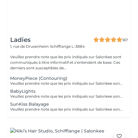
Ladies
167
1, rue de Drusenheim
Schifflange L-3884
Veuillez prendre note que les prix indiqués sur Salonkee sont
communiqués à titre informatif et s'entendent de base. Ces
derniers sont susceptibles de...
MoneyPiece (Contouring)
Veuillez prendre note que les prix indiqués sur Salonkee sont communiqués à titre informatif et s'entendent de base. Ces derniers sont susceptibles de varier selon le diagnostic réalisé à votre arrivée au salon et l'expertise du professionnel à qui vous confiez votre beauté. Dans tous les cas, un devis précis vous sera proposé et toutes réalisations de prestations seront effectuées avec votre accord.
BabyLights
Veuillez prendre note que les prix indiqués sur Salonkee sont communiqués à titre informatif et s'entendent de base. Ces derniers sont susceptibles de varier selon le diagnostic réalisé à votre arrivée au salon et l'expertise du professionnel à qui vous confiez votre beauté. Dans tous les cas, un devis précis vous sera proposé et toutes réalisations de prestations seront effectuées avec votre accord.
SunKiss Balayage
Veuillez prendre note que les prix indiqués sur Salonkee sont communiqués à titre informatif et s'entendent de base. Ces derniers sont susceptibles de varier selon le diagnostic réalisé à votre arrivée au salon et l'expertise du professionnel à qui vous confiez votre beauté. Dans tous les cas, un devis précis vous sera proposé et toutes réalisations de prestations seront effectuées avec votre accord.