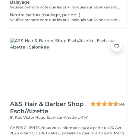
Balayage
Veuillez prendre note que les prix indiqués sur Salonkee sont communiqués à titre informatif et s'entendent de base. Ces derniers sont susceptibles de varier selon le diagnostic réalisé à votre arrivée au salon et l'expertise du professionnel à qui vous confiez votre beauté. Dans tous les cas, un devis précis vous sera proposé et toutes réalisations de prestations seront effectuées avec votre accord. Un grand merci d'avance pour votre compréhension. Au plaisir de vous recevoir très vite.
Neutralisation (coulage, patine...)
Veuillez prendre note que les prix indiqués sur Salonkee sont communiqués à titre informatif et s'entendent de base. Ces derniers sont susceptibles de varier selon le diagnostic réalisé à votre arrivée au salon et l'expertise du professionnel à qui vous confiez votre beauté. Dans tous les cas, un devis précis vous sera proposé et toutes réalisations de prestations seront effectuées avec votre accord. Un grand merci d'avance pour votre compréhension. Au plaisir de vous recevoir très vite.
A&S Hair & Barber Shop
666
Esch/Alzette
61, Rue Victor Hugo
Esch-sur-Alzette L-4141
CHERS CLIENTS ,Nous vous informons qu'a a partir du 20 Avril
2026 le tarif COUPE+BARBE passera de 25euro a 30 euro .Merci