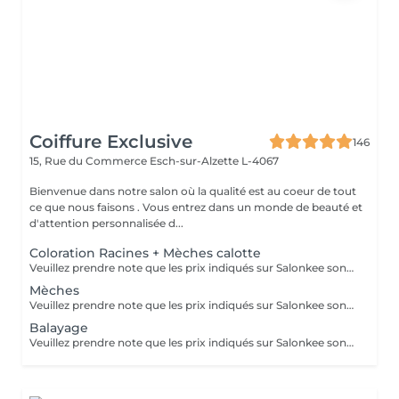
Coiffure Exclusive
146
15, Rue du Commerce
Esch-sur-Alzette L-4067
Bienvenue dans notre salon où la qualité est au coeur de tout
ce que nous faisons . Vous entrez dans un monde de beauté et
d'attention personnalisée d...
Coloration Racines + Mèches calotte
Veuillez prendre note que les prix indiqués sur Salonkee sont communiqués à titre informatif et s'entendent de base. Ces derniers sont susceptibles de varier selon le diagnostic réalisé à votre arrivée au salon et l'expertise du professionnel à qui vous confiez votre beauté. Dans tous les cas, un devis précis vous sera proposé et toutes réalisations de prestations seront effectuées avec votre accord. Un grand merci d'avance pour votre compréhension. Au plaisir de vous recevoir très vite.
Mèches
Veuillez prendre note que les prix indiqués sur Salonkee sont communiqués à titre informatif et s'entendent de base. Ces derniers sont susceptibles de varier selon le diagnostic réalisé à votre arrivée au salon et l'expertise du professionnel à qui vous confiez votre beauté. Dans tous les cas, un devis précis vous sera proposé et toutes réalisations de prestations seront effectuées avec votre accord. Un grand merci d'avance pour votre compréhension. Au plaisir de vous recevoir très vite.
Balayage
Veuillez prendre note que les prix indiqués sur Salonkee sont communiqués à titre informatif et s'entendent de base. Ces derniers sont susceptibles de varier selon le diagnostic réalisé à votre arrivée au salon et l'expertise du professionnel à qui vous confiez votre beauté. Dans tous les cas, un devis précis vous sera proposé et toutes réalisations de prestations seront effectuées avec votre accord. Un grand merci d'avance pour votre compréhension. Au plaisir de vous recevoir très vite.