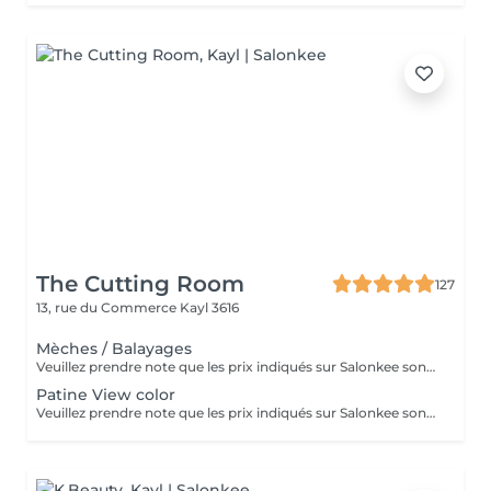
The Cutting Room
127
13, rue du Commerce
Kayl 3616
Mèches / Balayages
Veuillez prendre note que les prix indiqués sur Salonkee sont communiqués à titre informatif et s'entendent de base. Ces derniers sont susceptibles de varier selon le diagnostic réalisé à votre arrivée au salon et l'expertise du professionnel à qui vous confiez votre beauté. Dans tous les cas, un devis précis vous sera proposé et toutes réalisations de prestations seront effectuées avec votre accord. Un grand merci d'avance pour votre compréhension. Au plaisir de vous recevoir très vite.
Patine View color
Veuillez prendre note que les prix indiqués sur Salonkee sont communiqués à titre informatif et s'entendent de base. Ces derniers sont susceptibles de varier selon le diagnostic réalisé à votre arrivée au salon et l'expertise du professionnel à qui vous confiez votre beauté. Dans tous les cas, un devis précis vous sera proposé et toutes réalisations de prestations seront effectuées avec votre accord. Un grand merci d'avance pour votre compréhension. Au plaisir de vous recevoir très vite.