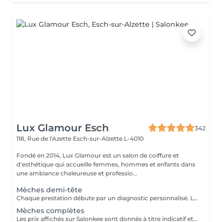
Lux Glamour Esch
342
118, Rue de l'Azette
Esch-sur-Alzette L-4010
Fondé en 2014, Lux Glamour est un salon de coiffure et
d'esthétique qui accueille femmes, hommes et enfants dans
une ambiance chaleureuse et professio...
Mèches demi-tête
Chaque prestation débute par un diagnostic personnalisé. Le tarif final est confirmé en salon selon les besoins de vos cheveux et la technique réalisée.
Mèches complètes
Les prix affichés sur Salonkee sont donnés à titre indicatif et représentent les tarifs de base. Ceux-ci peuvent varier en fonction du diagnostic effectué lors de votre arrivée au salon et de l'expertise du professionnel à qui vous confiez vos soins de beauté. Dans tout les cas, un devis détaillé vous sera proposé et toute prestation sera réalisée avec votre accord.