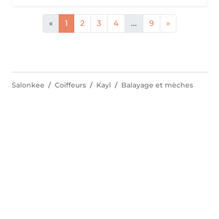
«
1
2
3
4
...
9
»
Salonkee
Coiffeurs
Kayl
Balayage et mèches