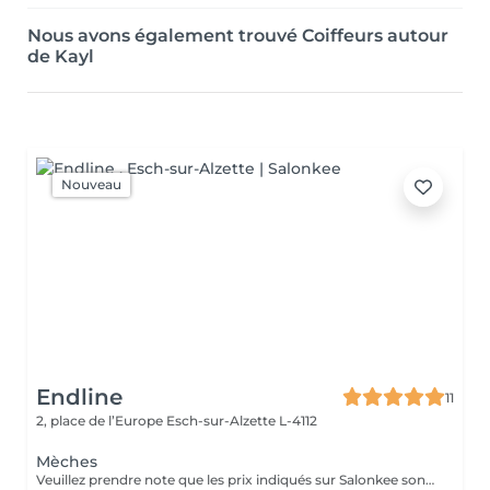
Nous avons également trouvé Coiffeurs autour
de Kayl
Nouveau
Endline
11
2, place de l’Europe
Esch-sur-Alzette L-4112
Mèches
Veuillez prendre note que les prix indiqués sur Salonkee sont communiqués à titre informatif et s'entendent de base. Ces derniers sont susceptibles de varier selon le diagnostic réalisé à votre arrivée au salon et l'expertise du professionnel à qui vous confiez votre beauté. Dans tous les cas, un devis précis vous sera proposé et toutes réalisations de prestations seront effectuées avec votre accord. Un grand merci d'avance pour votre compréhension. Au plaisir de vous recevoir très vite.