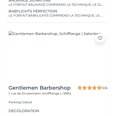
BALAYAGE SIGNATURE
LE FORFAIT BALAYAGE COMPREND LA TECHNIQUE, LE GLOSS, OLAPLEX , UN SOIN, LES PRODUITS DE STYLING AINSI QU'UN BRUSHING/WAVY. LA COUPE N'EST PAS INCLUSE
BABYLIGHTS PERFECTION
LE FORFAIT BABYLIGHTS COMPREND LA TECHNIQUE, LE GLOSS, OLAPLEX , UN SOIN, LES PRODUITS DE STYLING AINSI QU'UN BRUSHING/WAVY. LA COUPE N'EST PAS INCLUSE
Gentlemen Barbershop
306
1, rue de Drusenheim
Schifflange L-3884
Parking Gratuit
DECOLORATION