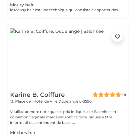
Mousy hair
le Mousy hair est une technique qui consiste à apporter des reflets très légers à la chevelure pour lui donner un éclat délicat. Semblable à un effet flash, le Mousy hair permet d'éclaircir en douceur les longueurs, tout en restant au plus près de sa couleur de cheveux naturelle. Déjà adopté par les stars, comme Kim Kardashian, Kylie Jenner et Jennifer Lopez, le Mousy hair est la nouvelle coloration capillaire qui va détrôner le classique balayage.
Karine B. Coiffure
101
13, Place de l'Hotel de Ville
Dudelange L-3590
Veuillez prendre note que les prix indiqués sur Salonkee en
coloration végétale marcapar sont communiqués à titre
informatif et s'entendent de base. ...
Mèches bio