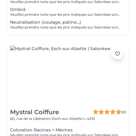
Veuillez prendre note que les prix indiqués sur Salonkee sont communiqués à titre informatif et s'entendent de base. Ces derniers sont susceptibles de varier selon le diagnostic réalisé à votre arrivée au salon et l'expertise du professionnel à qui vous confiez votre beauté. Dans tous les cas, un devis précis vous sera proposé et toutes réalisations de prestations seront effectuées avec votre accord. Un grand merci d'avance pour votre compréhension. Au plaisir de vous recevoir très vite.
Ombré
Veuillez prendre note que les prix indiqués sur Salonkee sont communiqués à titre informatif et s'entendent de base. Ces derniers sont susceptibles de varier selon le diagnostic réalisé à votre arrivée au salon et l'expertise du professionnel à qui vous confiez votre beauté. Dans tous les cas, un devis précis vous sera proposé et toutes réalisations de prestations seront effectuées avec votre accord. Un grand merci d'avance pour votre compréhension. Au plaisir de vous recevoir très vite.
Neutralisation (coulage, patine...)
Veuillez prendre note que les prix indiqués sur Salonkee sont communiqués à titre informatif et s'entendent de base. Ces derniers sont susceptibles de varier selon le diagnostic réalisé à votre arrivée au salon et l'expertise du professionnel à qui vous confiez votre beauté. Dans tous les cas, un devis précis vous sera proposé et toutes réalisations de prestations seront effectuées avec votre accord. Un grand merci d'avance pour votre compréhension. Au plaisir de vous recevoir très vite.
Mystral Coiffure
83
60, rue de la Libération
Esch-sur-Alzette L-4210
Coloration Racines + Mèches
Veuillez prendre note que les prix indiqués sur Salonkee sont communiqués à titre informatif et s'entendent de base. Ces derniers sont susceptibles de varier selon le diagnostic réalisé à votre arrivée au salon et l'expertise du professionnel à qui vous confiez votre beauté. Dans tous les cas, un devis précis vous sera proposé et toutes réalisations de prestations seront effectuées avec votre accord. Un grand merci d'avance pour votre compréhension. Au plaisir de vous recevoir très vite.