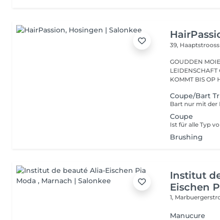
HairPassi
39, Haaptstroos
GOUDDEN MOIEN, ECH SENN VÉRONIQUE, S
LEIDENSCHAFT 
KOMMT BIS OP H
Coupe/Bart 
Bart nur mit der
Coupe
Ist für alle Typ 
Brushing
Institut d
Eischen 
1, Marbuergerst
Manucure