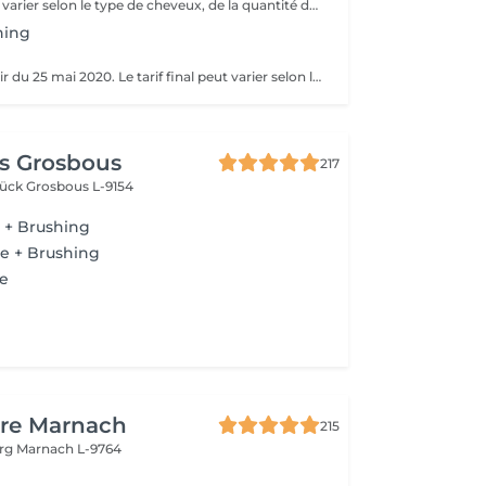
Le tarif final peut varier selon le type de cheveux, de la quantité de produit utilisée et de la création finalement réalisée. Un grand merci d'avance pour votre compréhension Au plaisir de vous revoir très vite ;)
hing
Disponible à partir du 25 mai 2020. Le tarif final peut varier selon le type de cheveux, de la quantité de produit utilisée et de la création finalement réalisée.
s Grosbous
217
brück
Grosbous L-9154
+ Brushing
re + Brushing
e
ure Marnach
215
urg
Marnach L-9764