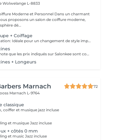
le
Wolwelange L-8833
e Moderne et Personnel Dans un charmant
 nous proposons un salon de coiffure moderne,
sphère dé...
oupe + Coiffage
Coupe transformation: Idéale pour un changement de style important (longeur, forme ou structure). Cette prestation inclut un travail technique plus approfondi afin créer une nouvelle silhouette adaptée à votre visage. . Coupe d'entretien: Parfait pour rafraîchir et maintenir votre coupe actuelle.
cines
Veuillez prendre note que les prix indiqués sur Salonkee sont communiqués à titre informatif et s'entendent de base. Ces derniers sont susceptibles de varier selon le diagnostic réalisé à votre arrivée au salon et l'expertise du professionnel à qui vous confiez votre beauté. Dans tous les cas, un devis précis vous sera proposé et toutes réalisations de prestations seront effectuées avec votre accord. Un grand merci d'avance pour votre compréhension. Au plaisir de vous revoir très vite.
cines + Longeurs
Barbers Marnach
72
rooss
Marnach L-9764
 classique
, coiffer et musique jazz incluse
ing et musique Jazz incluse
ux + côtés 0 mm
ing et music Jazz incluse