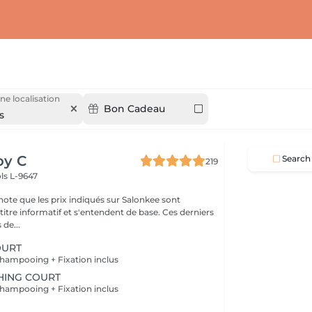
ne localisation
Bon Cadeau
s
by C
Search
219
ls L-9647
note que les prix indiqués sur Salonkee sont
tre informatif et s'entendent de base. Ces derniers
 de...
OURT
hampooing + Fixation inclus
HING COURT
hampooing + Fixation inclus