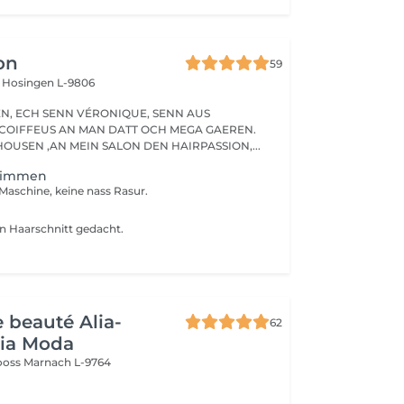
on
59
s
Hosingen L-9806
ENN AUS
COIFFEUS AN MAN DATT OCH MEGA GAEREN.
OUSEN ,AN MEIN SALON DEN HAIRPASSION,...
Trimmen
 Maschine, keine nass Rasur.
von Haarschnitt gedacht.
e beauté Alia-
62
Pia Moda
rooss
Marnach L-9764