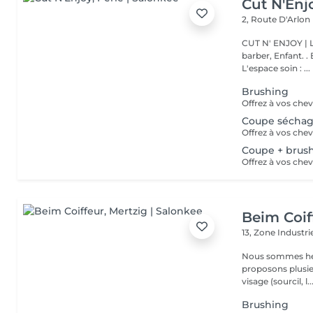
Cut N'Enj
2, Route D'Arlon
CUT N' ENJOY | L'espace coiff
barber, Enfant. . Botox, Génoma, L
L'espace soin : ...
Brushing
Coupe séchag
Coupe + brus
Beim Coif
13, Zone Industri
Nous sommes heure
proposons plusieurs services : La man
visage (sourcil, l..
Brushing