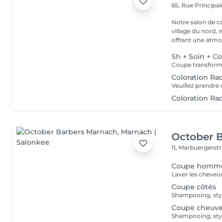
65, Rue Principa
Notre salon de coiffur
village du nord,
offrant une atmo
Sh + Soin + C
Coloration Ra
Coloration Ra
October 
11, Marbuergerst
Coupe homme
Laver les cheveux
Coupe côtés
Shampooing, styl
Coupe cheuve
Shampooing, styl