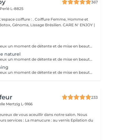
oy
367
Perlé L-8825
ure : . Coiffure Femme, Homme et
issage Brésilien. CARE N' ENJOY |
Offrez à vos cheveux un moment de détente et de mise en beauté avec notre forfait brushing, comprenant un shampoing avec soin adapté à votre chevelure, un massage du cuir chevelu, l'application de produits de coiffage, un brushing soigné ainsi qu'une touche de produits de finition pour un résultat brillant et durable.
e naturel
Offrez à vos cheveux un moment de détente et de mise en beauté avec notre forfait coupe séchage naturel, comprenant un shampoing avec soin adapté à votre chevelure, un massage du cuir chevelu, une coupe personnalisée, l'application de produits de coiffage, un séchage naturel ainsi qu'une touche de produits de finition pour un résultat brillant et durable.
hing
Offrez à vos cheveux un moment de détente et de mise en beauté avec notre forfait coupe brushing, comprenant un shampoing avec soin adapté à votre chevelure, un massage du cuir chevelu, une coupe personnalisée, l'application de produits de coiffage, un brushing soigné ainsi qu'une touche de produits de finition pour un résultat brillant et durable.
feur
233
elle
Mertzig L-9166
ux de vous aceuillir dans notre salon. Nous
ucure : au vernis Epilation du
.