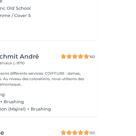
e
nc Old School
mme / Cover 5
Schmit André
160
ervaux L-9710
 Au niveau des colorations, nous utilisons des
 amoniaque...
ing
 + Brushing
tion (Majirel) + Brushing
ge
130