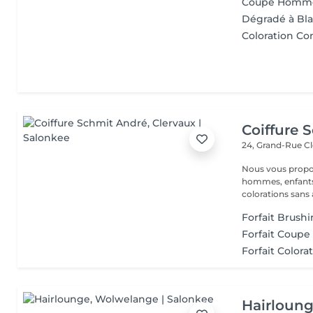
Coupe Homm
Dégradé à Bla
Coloration Co
Coiffure 
24, Grand-Rue
Cl
Nous vous proposons différents services: COIFFURE : dames,
hommes, enfants.
colorations sans
Forfait Brush
Forfait Coupe
Forfait Colora
Hairloun