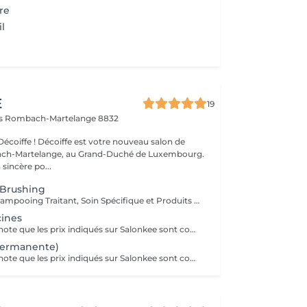
re
il
E
19
ls
Rombach-Martelange 8832
écoiffe ! Décoiffe est votre nouveau salon de
ach-Martelange, au Grand-Duché de Luxembourg.
sincère po...
 Brushing
Diagnostique, Shampooing Traitant, Soin Spécifique et Produits Coiffants inclus
cines
Veuillez prendre note que les prix indiqués sur Salonkee sont communiqués à titre informatif et s'entendent de base. Ces derniers sont susceptibles de varier selon le diagnostic réalisé à votre arrivée au salon et l'expertise du professionnel à qui vous confiez votre beauté. Dans tous les cas, un devis précis vous sera proposé et toutes réalisations de prestations seront effectuées avec votre accord. Un grand merci d'avance pour votre compréhension. Au plaisir de vous recevoir très vite.
permanente)
Veuillez prendre note que les prix indiqués sur Salonkee sont communiqués à titre informatif et s'entendent de base. Ces derniers sont susceptibles de varier selon le diagnostic réalisé à votre arrivée au salon et l'expertise du professionnel à qui vous confiez votre beauté. Dans tous les cas, un devis précis vous sera proposé et toutes réalisations de prestations seront effectuées avec votre accord. Un grand merci d'avance pour votre compréhension. Au plaisir de vous recevoir très vite.