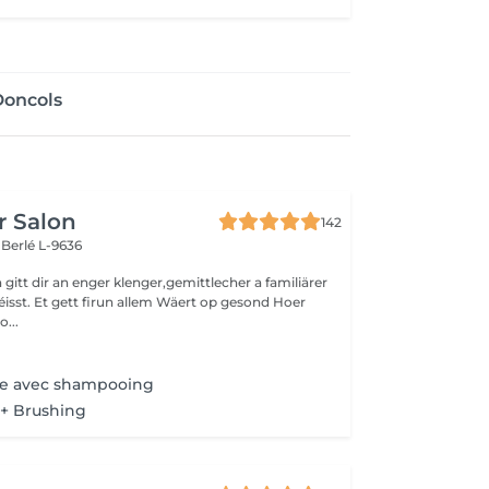
Doncols
r Salon
142
s
Berlé L-9636
gitt dir an enger klenger,gemittlecher a familiärer
sst. Et gett firun allem Wäert op gesond Hoer
o...
n
 avec shampooing
 + Brushing