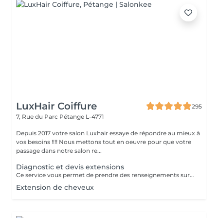
LuxHair Coiffure
295
7, Rue du Parc
Pétange L-4771
Depuis 2017 votre salon Luxhair essaye de répondre au mieux à
vos besoins !!!! Nous mettons tout en oeuvre pour que votre
passage dans notre salon re...
Diagnostic et devis extensions
Ce service vous permet de prendre des renseignements sur une pose d'extension de cheveux ( devis,quantité de mèches,temps à prévoir) Le prix de ce service vous sera déduit si vous décidez de réaliser votre pose d'extensions.
Extension de cheveux