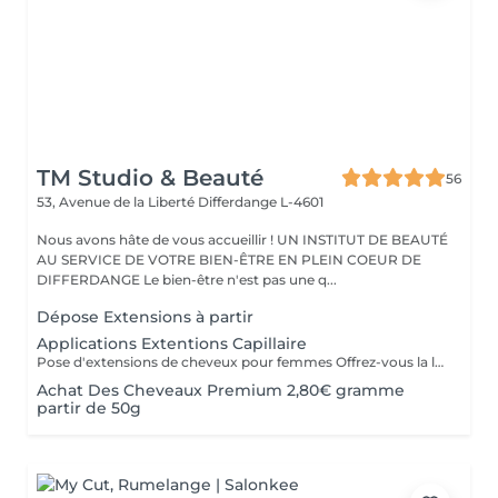
TM Studio & Beauté
56
53, Avenue de la Liberté
Differdange L-4601
Nous avons hâte de vous accueillir ! UN INSTITUT DE BEAUTÉ
AU SERVICE DE VOTRE BIEN-ÊTRE EN PLEIN COEUR DE
DIFFERDANGE Le bien-être n'est pas une q...
Dépose Extensions à partir
Applications Extentions Capillaire
Pose d'extensions de cheveux pour femmes Offrez-vous la longueur et la densité dont vous avez toujours rêvé grâce à notre expertise en extensions capillaires. Notre protocole complet comprend : La consultation experte : Analyse de vos cheveux et choix de la méthode la plus adaptée. Le diagnostic couleur : Sélection de la nuance parfaite pour une transition invisible. La pose sur-mesure : Fixation précise des mèches en respectant la santé de votre cuir chevelu. La coupe de finition et le coiffage : Dégradé pour fondre les extensions et brushing ou waves pour un mouvement naturel.
Achat Des Cheveaux Premium 2,80€ gramme
partir de 50g