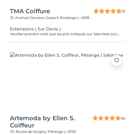
TMA Coiffure
51
21, Avenue Docteur Gaasch
Rodange L-4818
Extensions ( Sur Devis )
Veuillez prendre note que les prix indiqués sur Salonkee sont communiqués à titre informatif et s'entendent de base. Ces derniers sont susceptibles de varier selon le diagnostic réalisé à votre arrivée au salon et l'expertise du professionnel à qui vous confiez votre beauté. Dans tous les cas, un devis précis vous sera proposé et toutes réalisations de prestations seront effectuées avec votre accord. Un grand merci d'avance pour votre compréhension. Au plaisir de vous revoir très vite.
Artemoda by Ellen S.
56
Coiffeur
57, Route de longwy
Pétange L-4750