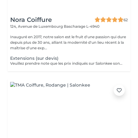
Nora Coiffure
62
124, Avenue de Luxembourg
Bascharage L-4940
Inauguré en 2017, notre salon est le fruit d'une passion qui dure
depuis plus de 30 ans, alliant la modernité d'un lieu récent à la
maîtrise d'une exp...
Extensions (sur devis)
Veuillez prendre note que les prix indiqués sur Salonkee sont communiqués à titre informatif et s'entendent de base. Ces derniers sont susceptibles de varier selon le diagnostic réalisé à votre arrivée au salon et l'expertise du professionnel à qui vous confiez votre beauté. Dans tous les cas, un devis précis vous sera proposé et toutes réalisations de prestations seront effectuées avec votre accord. Un grand merci d'avance pour votre compréhension. Au plaisir de vous revoir très vite.