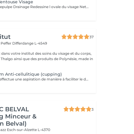
Ventouse Visage
Éclat du visage Repulpe Drainage Redessine l ovale du visage Nettoyage du visage ,traitement ventouse et application d'une crème
itut
37
r Peffer
Differdange L-4549
dans votre institut des soins du visage et du corps,
s Thalgo ainsi que des produits de Polynésie, made in
 Anti-cellulitique (cupping)
Cette technique effectue une aspiration de manière à faciliter le drainage du liquide retenu dans les cellules et à favoriser la circulation sanguine. La combinaison de ces deux effets aide à extraire les adipocytes et favorise l'oxygénation des tissus. Pour cette raison, c'est un traitement recommandé contre la cellulite.
IC BELVAL
3
g Minceur &
n Belval)
Jazz
Esch-sur-Alzette L-4370