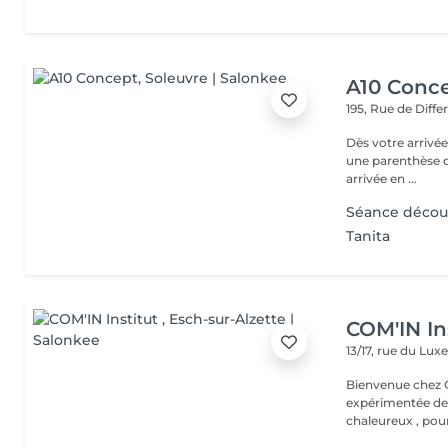
A10 Conc
195, Rue de Diff
Dès votre arrivée
une parenthèse d'exception : - Parkin
arrivée en ...
Séance décou
Tanita
COM'IN In
13/17, rue du L
Bienvenue chez Com'In Institut K
expérimentée dep
chaleureux , pour