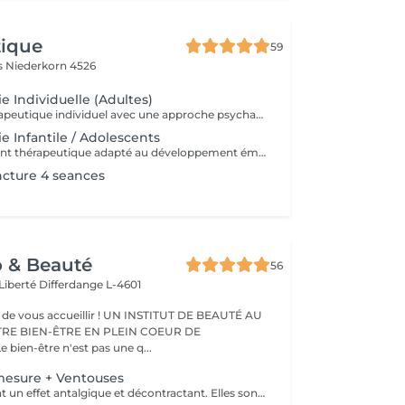
tique
59
es
Niederkorn 4526
e Individuelle (Adultes)
Suivi psychothérapeutique individuel avec une approche psychanalytique, axé sur la connaissance de soi, l'élaboration émotionnelle, la réduction de l'anxiété et l'amélioration de la qualité de vie. SPM et Santé de la Femme Accompagnement thérapeutique axé sur la santé émotionnelle et hormonale de la femme, pouvant intégrer la psychothérapie et l'acupuncture.
e Infantile / Adolescents
Accompagnement thérapeutique adapté au développement émotionnel des enfants et des adolescents, avec un accent sur le comportement, les émotions et les liens familiaux. Éducation Sexuelle Émotionnelle Séances éducatives et thérapeutiques favorisant le développement sain de la sexualité, des émotions, des limites et de la communication. Prévention des Abus Sexuels Interventions psychoéducatives axées sur la prévention des abus sexuels, renforçant la conscience corporelle, émotionnelle et les stratégies de protection.
ncture 4 seances
o & Beauté
56
 Liberté
Differdange L-4601
eillir ! UN INSTITUT DE BEAUTÉ AU
TRE BIEN-ÊTRE EN PLEIN COEUR DE
IFFERDANGE Le bien-être n'est pas une q...
mesure + Ventouses
Les ventouses ont un effet antalgique et décontractant. Elles sont recommandées pour soigner différentes lésions musculaires et articulaires : entorses bénignes, contractures, élongations, crampes, lombalgies, tendinites. Les traitement par ventouses sont combinés avec des massages local avec technique isolées et massage relaxant.