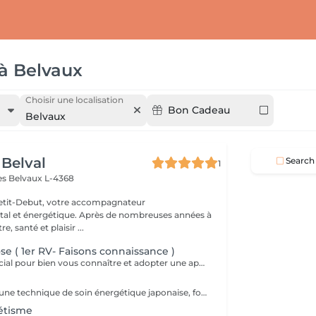
à
Belvaux
Choisir une localisation
Bon Cadeau
Belvaux
 Belval
Search
1
es
Belvaux L-4368
Petit-Debut, votre accompagnateur
al et énergétique. Après de nombreuses années à
, santé et plaisir ...
e ( 1er RV- Faisons connaissance )
Ce 1er RV est crucial pour bien vous connaître et adopter une approche personnalisée et efficace lors des prochaines séances.
Le Reiki Usui est une technique de soin énergétique japonaise, fondée par Mikao Usui au début du XXème siècle. Elle repose sur le principe de transmission de l'énergie universelle par imposition des mains pour favoriser la guérison et le bien-être. Les bienfaits du Reiki incluent l'harmonisation du corps et de l'esprit, la réduction du stress et la promotion de la relaxation pour une amélioration de la qualité du sommeil, le renforcement du système immunitaire et l'équilibrage des émotions. Le Reiki peut être utilisé pour soulager une douleur ponctuelle ou pour accompagner un traitement plus lourd.
étisme