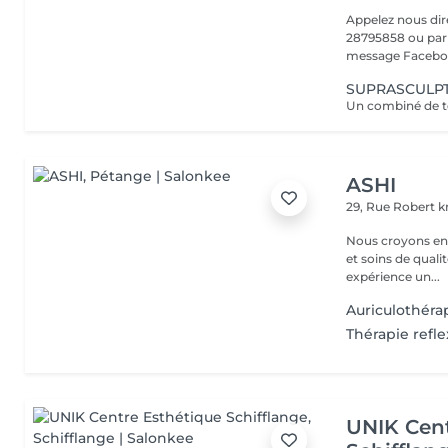
Appelez nous di
28795858 ou par 
message Faceboo
SUPRASCULPT:
ASHI
29, Rue Robert kr
Nous croyons en u
et soins de qual
expérience un...
Auriculothéra
Thérapie refl
UNIK Cent