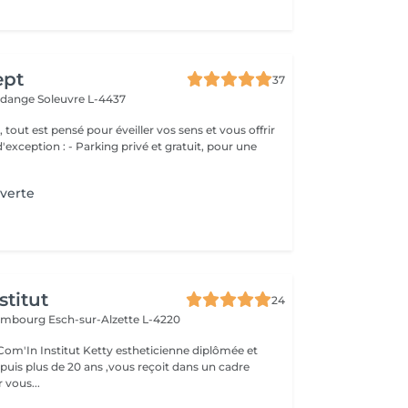
ept
37
erdange
Soleuvre L-4437
, tout est pensé pour éveiller vos sens et vous offrir
g privé et gratuit, pour une
verte
stitut
24
uxembourg
Esch-sur-Alzette L-4220
etty estheticienne diplômée et
uis plus de 20 ans ,vous reçoit dans un cadre
 vous...