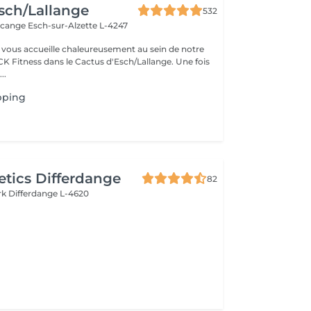
sch/Lallange
532
rcange
Esch-sur-Alzette L-4247
vous accueille chaleureusement au sein de notre
CK Fitness dans le Cactus d'Esch/Lallange. Une fois
..
pping
tics Differdange
82
rk
Differdange L-4620