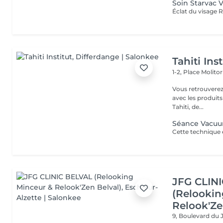
Soin Starvac 
Tahiti Inst
1-2, Place Molito
Vous retrouverez 
avec les produit
Tahiti, de...
Séance Vacuum
JFG CLIN
(Relookin
Relook'Ze
9, Boulevard du 