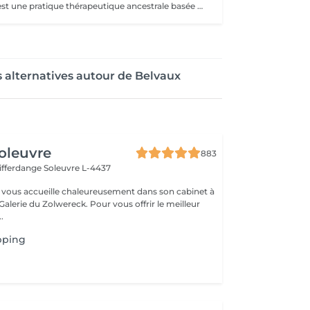
Le magnétisme est une pratique thérapeutique ancestrale basée sur l'utilisation de l'énergie universelle. Il repose sur le principe que le corps humain émet et reçoit des énergies en fonction de blessures et/ou de besoins. Le magnétiseur peut rééquilibrer ces flux énergétiques par imposition des mains. Cela contribue à la réduction des douleurs, l'amélioration de la circulation sanguine et le renforcement des défenses naturelles de l'organisme, mais aussi à la diminution du stress, l'accélération de la cicatrisation et l'amélioration du bien-être général.
 alternatives autour de Belvaux
oleuvre
883
Differdange
Soleuvre L-4437
vous accueille chaleureusement dans son cabinet à
Galerie du Zolwereck. Pour vous offrir le meilleur
.
pping