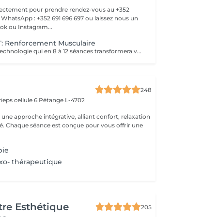
rectement pour prendre rendez-vous au +352
WhatsApp : +352 691 696 697 ou laissez nous un
k ou Instagram...
 Renforcement Musculaire
Un combiné de technologie qui en 8 à 12 séances transformera votre silhouette sur une zone du corps.. Des abdos développés? des cuisses tonifiées ?? des bras remodelés?? alors n'hésitez plus !!
248
ieps cellule 6
Pétange L-4702
ne approche intégrative, alliant confort, relaxation
ité. Chaque séance est conçue pour vous offrir une
pie
exo- thérapeutique
re Esthétique
205