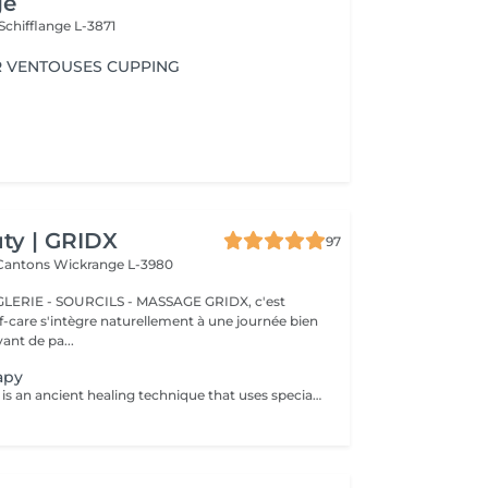
ge
Schifflange L-3871
 VENTOUSES CUPPING
ty | GRIDX
97
 Cantons
Wickrange L-3980
E - SOURCILS - MASSAGE GRIDX, c'est
elf-care s'intègre naturellement à une journée bien
ant de pa...
apy
Cupping therapy is an ancient healing technique that uses special cups to create gentle suction on the skin. This suction promotes blood flow, relieves muscle tension, reduces inflammation, and supports deep relaxation. The treatment can help release toxins, improve circulation, and ease chronic pain or stiffness. *Please note that cupping therapy could just be added to a massage service with includes back massage.